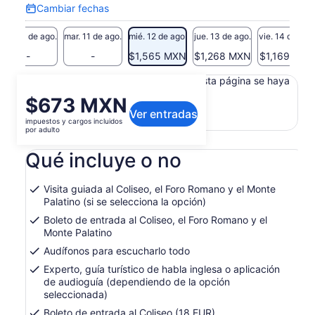
Cambiar fechas
Cambiar
fechas
lun. 10 de ago.
mar. 11 de ago.
mié. 12 de ago.
jue. 13 de ago.
vie. 14 de ago
-
-
$1,565 MXN
$1,268 MXN
$1,169 MXN
Es posible que el contenido de esta página se haya
traducido automáticamente.
El
$673 MXN
Ver texto original (en inglés)
Ver entradas
precio
impuestos y cargos incluidos
Se
Opinar sobre esta traducción
es
por adulto
abrirá
de
en
Qué incluye o no
$673 MXN.
una
por
nueva
adulto
pestaña
Visita guiada al Coliseo, el Foro Romano y el Monte
Palatino (si se selecciona la opción)
Boleto de entrada al Coliseo, el Foro Romano y el
Monte Palatino
Audífonos para escucharlo todo
Experto, guía turístico de habla inglesa o aplicación
de audioguía (dependiendo de la opción
seleccionada)
Boleto de entrada al Coliseo (18 EUR)