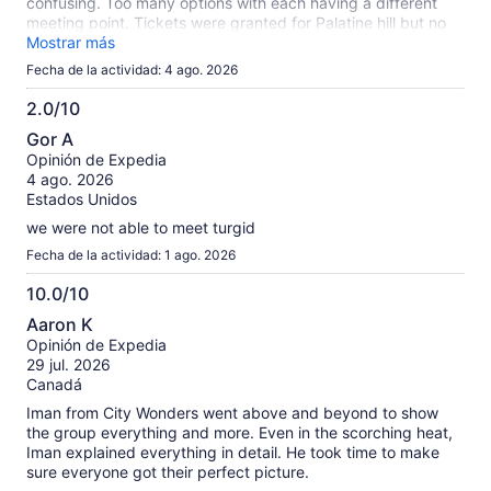
confusing. Too many options with each having a different
meeting point. Tickets were granted for Palatine hill but no
tour was provided.
Mostrar más
Fecha de la actividad: 4 ago. 2026
2.0/10
2.0
Gor A
de
Opinión de Expedia
10
4 ago. 2026
Estados Unidos
we were not able to meet turgid
Fecha de la actividad: 1 ago. 2026
10.0/10
10.0
Aaron K
de
Opinión de Expedia
10
29 jul. 2026
Canadá
Iman from City Wonders went above and beyond to show
the group everything and more. Even in the scorching heat,
Iman explained everything in detail. He took time to make
sure everyone got their perfect picture.