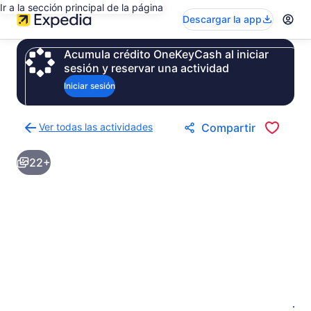
Ir a la sección principal de la página
Descargar la app
Acumula crédito OneKeyCash al iniciar
sesión y reservar una actividad
Iniciar sesión
Ver todas las actividades
Compartir
Regresar
a
22+
la
página
de
resultados
de
actividades