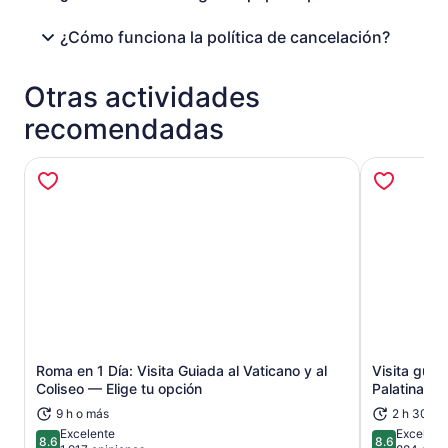
¿Cómo funciona la política de cancelación?
Otras actividades
recomendadas
Roma en 1 Día: Visita Guiada al Vaticano y al
Visita guia
Se abrirá en una nueva pestaña
Coliseo — Elige tu opción
Palatina
9 h o más
2 h 30 mi
Excelente
Excelent
8.6
8.6