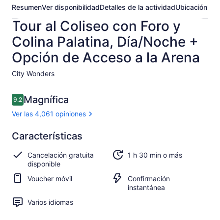
Resumen
Ver disponibilidad
Detalles de la actividad
Ubicación
Pre
Tour al Coliseo con Foro y
Colina Palatina, Día/Noche +
Opción de Acceso a la Arena
City Wonders​
Opiniones
Magnífica
9.2
9.2 de 10,
Ver las 4,061 opiniones
Magnífica
Características
9.2
9.2 de 10
Ver
Cancelación gratuita
1 h 30 min o más
4,061
disponible
opiniones
Voucher móvil
Confirmación
instantánea
Varios idiomas