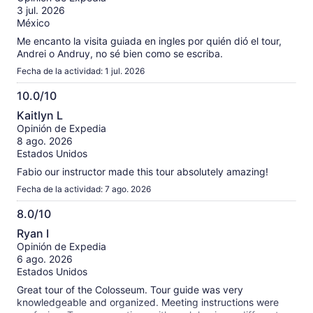
10
nuestras
3 jul. 2026
opiniones
México
verificadas
Me encanto la visita guiada en ingles por quién dió el tour,
Andrei o Andruy, no sé bien como se escriba.
Fecha de la actividad: 1 jul. 2026
10.0/10
10.0
Kaitlyn L
de
Opinión de Expedia
10
8 ago. 2026
Estados Unidos
Fabio our instructor made this tour absolutely amazing!
Fecha de la actividad: 7 ago. 2026
8.0/10
8.0
Ryan I
de
Opinión de Expedia
10
6 ago. 2026
Estados Unidos
Great tour of the Colosseum. Tour guide was very
knowledgeable and organized. Meeting instructions were