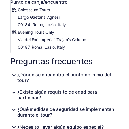
Punto de canje/encuentro
perdurable de Roma, donde la historia y la majestuosidad
se entrelazan a cada paso. ¡No te pierdas este
Colosseum Tours
inolvidable viaje a través de los siglos!
Largo Gaetana Agnesi
00184, Roma, Lazio, Italy
Evening Tours Only
Via dei Fori Imperiali Trajan's Column
00187, Roma, Lazio, Italy
Preguntas frecuentes
¿Dónde se encuentra el punto de inicio del
tour?
¿Existe algún requisito de edad para
participar?
¿Qué medidas de seguridad se implementan
durante el tour?
¿Necesito llevar algún equipo especial?