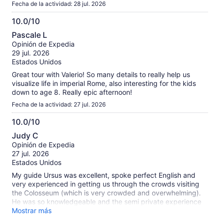
Fecha de la actividad: 28 jul. 2026
10.0/10
10.0
Pascale L
de
Opinión de Expedia
10
29 jul. 2026
Estados Unidos
Great tour with Valerio! So many details to really help us
visualize life in imperial Rome, also interesting for the kids
down to age 8. Really epic afternoon!
Fecha de la actividad: 27 jul. 2026
10.0/10
10.0
Judy C
de
Opinión de Expedia
10
27 jul. 2026
Estados Unidos
My guide Ursus was excellent, spoke perfect English and
very experienced in getting us through the crowds visiting
the Colosseum (which is very crowded and overwhelming).
He was so knowledgeable and the semi private experience
was very worth it!
Mostrar más