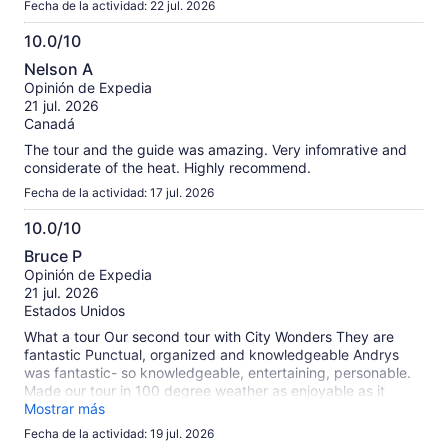
Fecha de la actividad: 22 jul. 2026
10.0/10
10.0
Nelson A
de
Opinión de Expedia
10
21 jul. 2026
Canadá
The tour and the guide was amazing. Very infomrative and
considerate of the heat. Highly recommend.
Fecha de la actividad: 17 jul. 2026
10.0/10
10.0
Bruce P
de
Opinión de Expedia
10
21 jul. 2026
Estados Unidos
What a tour Our second tour with City Wonders They are
fantastic Punctual, organized and knowledgeable Andrys
was fantastic- so knowledgeable, entertaining, personable.
Made our tour in 100 degree weather as enjoyable as it
could possibly be!
Mostrar más
Fecha de la actividad: 19 jul. 2026