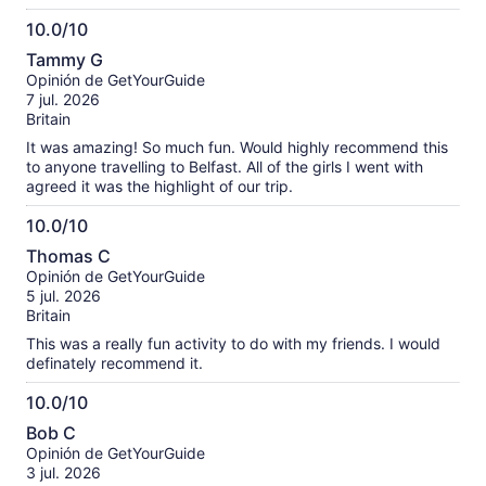
10.0/10
10.0
Tammy G
de
Opinión de GetYourGuide
10
7 jul. 2026
Britain
It was amazing! So much fun. Would highly recommend this
to anyone travelling to Belfast. All of the girls I went with
agreed it was the highlight of our trip.
10.0/10
10.0
Thomas C
de
Opinión de GetYourGuide
10
5 jul. 2026
Britain
This was a really fun activity to do with my friends. I would
definately recommend it.
10.0/10
10.0
Bob C
de
Opinión de GetYourGuide
10
3 jul. 2026