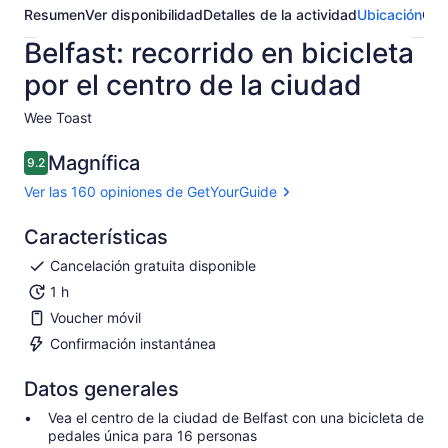
Resumen
Ver disponibilidad
Detalles de la actividad
Ubicación
Opi
Belfast: recorrido en bicicleta
por el centro de la ciudad
Wee Toast ​
Magnífica
9.2
9.2 de 10
Ver las 160 opiniones de GetYourGuide
Características
Cancelación gratuita disponible
1 h
Voucher móvil
Confirmación instantánea
Datos generales
Vea el centro de la ciudad de Belfast con una bicicleta de
pedales única para 16 personas