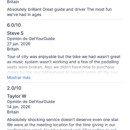
Britain
Absolutely brilliant Great guide and driver The most fun
we’ve had in ages
6.0/10
6.0
Steve S
de
Opinión de GetYourGuide
10
27 jun. 2026
Britain
Tour of city was enjoyable but the bike we had wasn’t great
as music system wasn’t working and a few of the pedalling
seats were broken. Also we didn’t have time to purchase
drinks for the tour beforehand so bought some off the tour
operator and were then charged £8 per can at the end of
Mostrar más
tour which we felt was excessive. My advice would be to
2.0/10
ensure that you take your own drinks on tour to save a few £
2.0
££’s!
Taylor W
de
Opinión de GetYourGuide
10
14 jun. 2026
Britain
Absolutely shocking service doesn’t deserve even one star.
We were at the meeting location for the time giving in our
confirmation email. No bike turned up!! After calling to ask