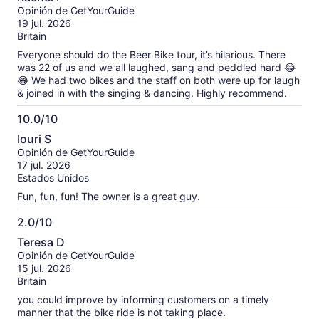
de
sobre
Opinión de GetYourGuide
10
nuestras
19 jul. 2026
opiniones
Britain
verificadas
Everyone should do the Beer Bike tour, it’s hilarious. There
was 22 of us and we all laughed, sang and peddled hard 😂
😂 We had two bikes and the staff on both were up for laugh
& joined in with the singing & dancing. Highly recommend.
10.0/10
10.0
Iouri S
de
Opinión de GetYourGuide
10
17 jul. 2026
Estados Unidos
Fun, fun, fun! The owner is a great guy.
2.0/10
2.0
Teresa D
de
Opinión de GetYourGuide
10
15 jul. 2026
Britain
you could improve by informing customers on a timely
manner that the bike ride is not taking place.