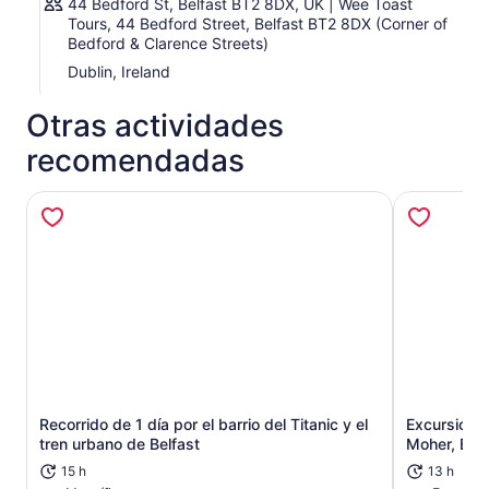
44 Bedford St, Belfast BT2 8DX, UK | Wee Toast
Tours, 44 Bedford Street, Belfast BT2 8DX (Corner of
Bedford & Clarence Streets)
Dublin, Ireland
Otras actividades
recomendadas
Recorrido de 1 día por el barrio del Titanic y el
Excursión d
Se abrirá en una nueva pestaña
tren urbano de Belfast
Moher, Bur
15 h
13 h