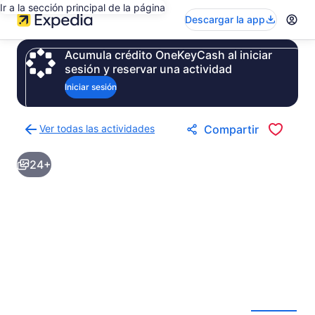
Ir a la sección principal de la página
Descargar la app
Acumula crédito OneKeyCash al iniciar
sesión y reservar una actividad
Iniciar sesión
Ver todas las actividades
Compartir
Regresar
a
24+
la
página
de
resultados
de
actividades