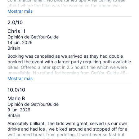
about where the bike was the women on the phone was
extremely rude and not helpful at all. No apology was given
Mostrar más
instead just a mouth full of cheek and rude remarks. No one
2.0/10
had answered any of the emails sent and no refund has been
2.0
given. Avoid this company at all costs!!!
Chris H
de
Opinión de GetYourGuide
10
14 jun. 2026
Britain
Booking was cancelled as we arrived as they had double
booked the event with a larger party requiring both available
bikes. Offered a later spot in 2.5 hours time which we were
unavailable. No refund forthcoming from GetYourGuide 48-
hours later
Mostrar más
10.0/10
10.0
Marie B
de
Opinión de GetYourGuide
10
9 jun. 2026
Britain
Absolutely brilliant! The lads were great, served us our own
drinks and had ice , we biked around and stopped off for a
well needed break from peddling. It went over so fast but