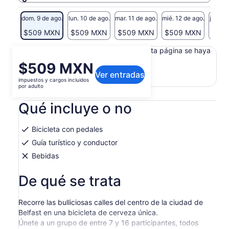
dom. 9 de ago.
lun. 10 de ago.
mar. 11 de ago.
mié. 12 de ago.
jue. 13
$509 MXN
$509 MXN
$509 MXN
$509 MXN
$50
Es posible que el contenido de esta página se haya
traducido automáticamente.
El
$509 MXN
Ver texto original (en inglés)
Ver entradas
precio
impuestos y cargos incluidos
Se
Opinar sobre esta traducción
es
por adulto
abrirá
de
en
Qué incluye o no
$509 MXN.
una
por
nueva
adulto
pestaña
Bicicleta con pedales
Guía turístico y conductor
Bebidas
De qué se trata
Recorre las bulliciosas calles del centro de la ciudad de
Belfast en una bicicleta de cerveza única.
Únete a un grupo de entre 7 y 16 participantes, todos