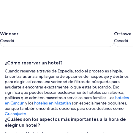
Windsor
Ottawa
Windsor
Ottawa
Canadá
Canadá
Canadá
Canadá
Consejos
¿Cómo reservar un hotel?
para
Cuando reservas a través de Expedia, todo el proceso es simple.
reservar
Encontrarás una amplia gama de opciones de hospedaje y destinos
un
para elegir, así como una variedad de filtros de búsqueda para
ayudarte a encontrar exactamente lo que estás buscando. Eso
hotel
significa que puedes buscar exclusivamente hoteles con alberca,
políticas que admiten mascotas o servicios para familias. Los
hoteles
en Cancún
y los
hoteles en Mazatlán
son especialmente populares,
aunque también encontrarás opciones para otros destinos como
Guanajuato
.
¿Cuáles son los aspectos más importantes a la hora de
elegir un hotel?