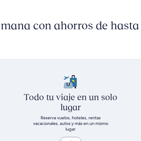
cargos
ver
ver
más
más
incluidos
información
información
sobre
sobre
semana con ahorros de hasta
la
la
tarifa
tarifa
estándar.
estándar.
Todo tu viaje en un solo
lugar
Reserva vuelos, hoteles, rentas
vacacionales, autos y más en un mismo
lugar