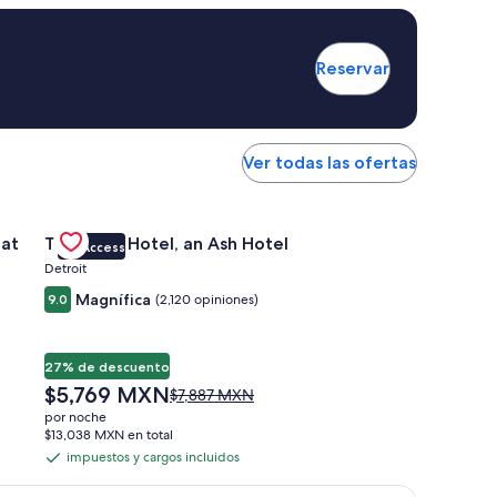
Reservar
Ver todas las ofertas
wntown Pittsburgh at The Pennsylvanian
Gallery
Consultar oferta de The Siren Hotel, an Ash Hotel
 at
The Siren Hotel, an Ash Hotel
VIP Access
Carousel
Detroit
Magnífica
9.0
(2,120 opiniones)
27% de descuento
El
$5,769 MXN
El
$7,887 MXN
precio
precio
por noche
actual
anterior
$13,038 MXN en total
es
era
impuestos y cargos incluidos
impuestos
de
de
y
$5,769 MXN
$7,887 MXN,