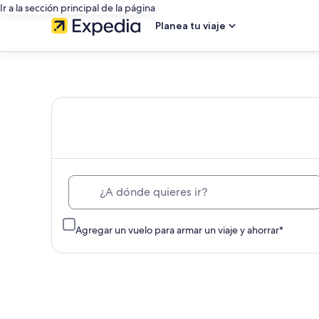
Ir a la sección principal de la página
Planea tu viaje
Expedia:
encuentra
hoteles,
vuelos
¿A dónde quieres ir?
baratos,
Agregar un vuelo para armar un viaje y ahorrar*
renta
de