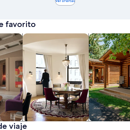
Ver ofertas
 favorito
os
Buscar condominios
Buscar cabañas
de viaje
Condominios
Cabañas