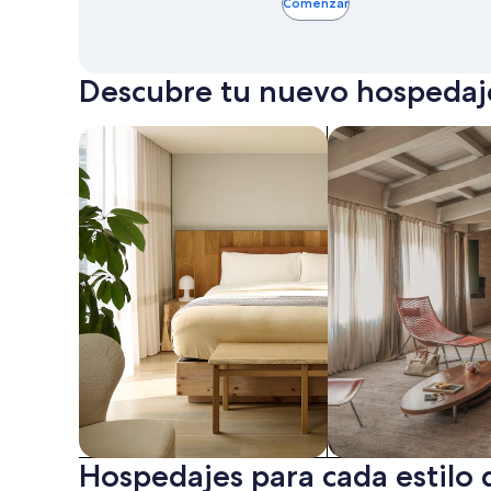
Comenzar
Descubre tu nuevo hospedaje
Buscar apart-hoteles
Buscar departament
Hospedajes para cada estilo 
Apart-hoteles
Departa­mentos