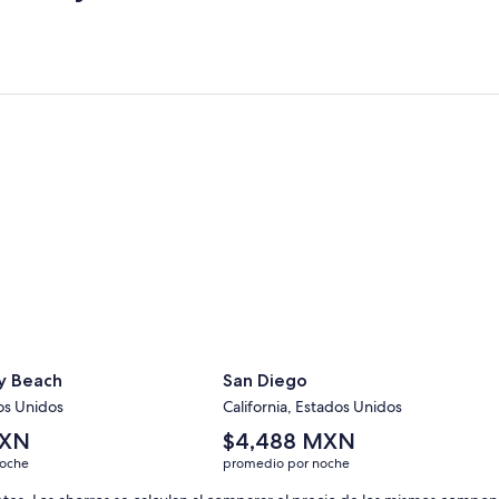
 Beach
San Diego
y Beach
San Diego
dos Unidos
California, Estados Unidos
El
MXN
$4,488 MXN
precio
noche
promedio por noche
promedio
por