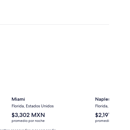
Miami
Naples
Miami
Naples
Florida, Estados Unidos
Florida, Estados Un
El
El
$3,302 MXN
$2,191 MXN
precio
precio
promedio por noche
promedio por noche
promedio
promedio
por
por