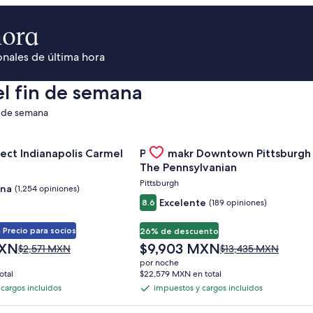
hora
onales de última hora
el fin de semana
n de semana
ate Park Area
erta de Sonesta Select Indianapolis Carmel
Gallery
Consultar oferta de Placemakr Do
ect Indianapolis Carmel
Placemakr Downtown Pittsburgh
Carousel
The Pennsylvanian
Pittsburgh
na
(1,254 opiniones)
Excelente
8.6
(189 opiniones)
 Precio para socios
26% de descuento
El
MXN
$9,903 MXN
El
El
$2,571 MXN
$13,435 MXN
precio
precio
precio
por noche
actual
anterior
anterior
otal
$22,579 MXN en total
es
era
era
cargos incluidos
impuestos y cargos incluidos
impuestos
de
de
de
y
$9,903 MXN
$2,571 MXN,
$13,435 MXN,