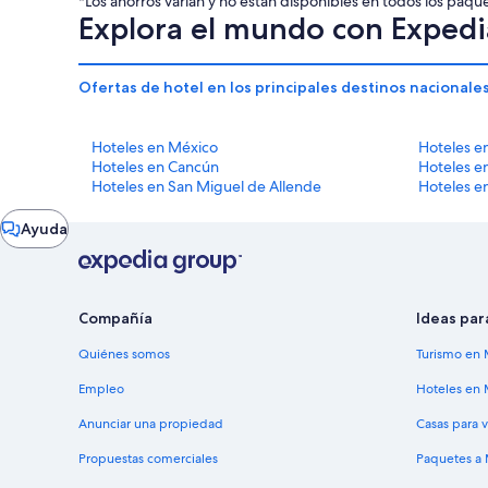
*Los ahorros varían y no están disponibles en todos los paq
noche
noche
Explora el mundo con Expedi
es
es
de
de
$3,977 MXN
$2,202 MXN
Ofertas de hotel en los principales destinos nacionale
Hoteles en México
Hoteles e
Hoteles en Cancún
Hoteles en
Hoteles en San Miguel de Allende
Hoteles e
Ventana
Ayuda
de
chat
Compañía
Ideas par
Quiénes somos
Turismo en 
Empleo
Hoteles en 
Anunciar una propiedad
Casas para 
Propuestas comerciales
Paquetes a