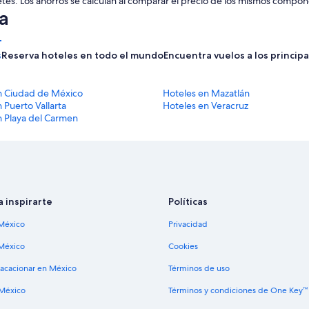
uetes. Los ahorros se calculan al comparar el precio de los mismos comp
noche
a
es
de
$4,488 MXN
s
Reserva hoteles en todo el mundo
Encuentra vuelos a los princip
n Ciudad de México
Hoteles en Mazatlán
 Puerto Vallarta
Hoteles en Veracruz
n Playa del Carmen
a inspirarte
Políticas
México
Privacidad
México
Cookies
vacacionar en México
Términos de uso
 México
Términos y condiciones de One Key™