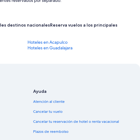
onentes reservados por separado.
noche
noche
es
es
de
de
$3,302 MXN
$2,191 MXN
ales destinos nacionales
Reserva vuelos a los principales destinos
Hoteles en Acapulco
Hoteles en Guadalajara
Ayuda
Atención al cliente
Cancelar tu vuelo
Cancelar tu reservación de hotel o renta vacacional
Plazos de reembolso