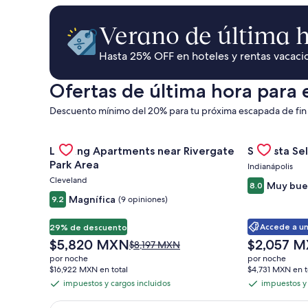
autos,
Verano de última 
actividades
Hasta 25% OFF en hoteles y rentas vacaci
Ofertas de última hora para 
y
Descuento mínimo del 20% para tu próxima escapada de fi
vacaciones
Gallery
Consultar oferta de Landing Apartments near Riverg
Gallery
Consultar of
Landing Apartments near Rivergate
Sonesta Sel
Carousel
Carousel
Park Area
Indianápolis
Cleveland
Muy bue
8.0
Magnífica
9.2
(9 opiniones)
Accede a un
29% de descuento
El
El
$5,820 MXN
$2,057 
El
$8,197 MXN
precio
precio
precio
por noche
por noche
actual
actual
anterior
$16,922 MXN en total
$4,731 MXN en t
es
es
era
impuestos y cargos incluidos
impuestos y 
impuestos
impuestos
de
de
de
y
y
$5,820 MXN
$2,057 MXN
$8,197 MXN,