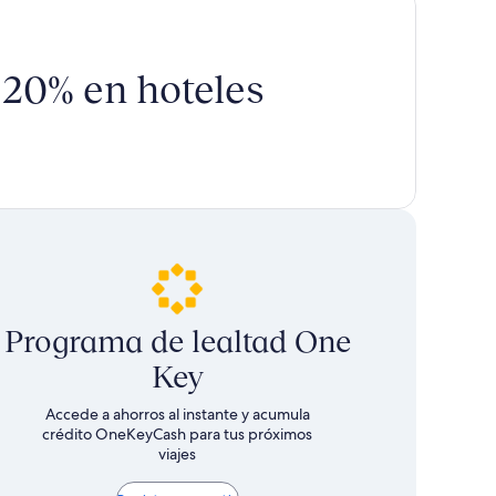
cargos
ver
más
incluidos
información
sobre
 20% en hoteles
la
tarifa
estándar.
Programa de lealtad One
Key
Accede a ahorros al instante y acumula
crédito OneKeyCash para tus próximos
viajes