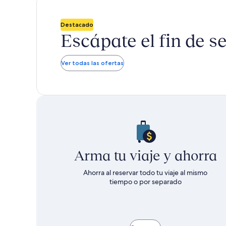
cargos
cargos
ver
más
incluidos
incluidos
Destacado
información
sobre
Escápate el fin de 
la
tarifa
estándar.
Ver todas las ofertas
Arma tu viaje y ahorra
Ahorra al reservar todo tu viaje al mismo
tiempo o por separado​