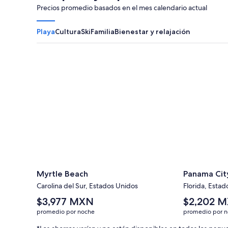
Precios promedio basados en el mes calendario actual
Playa
Cultura
Ski
Familia
Bienestar y relajación
Myrtle Beach
Panama City
Myrtle Beach
Panama Cit
Carolina del Sur, Estados Unidos
Florida, Esta
El
El
$3,977 MXN
$2,202 
precio
precio
promedio por noche
promedio por 
promedio
promedio
por
por