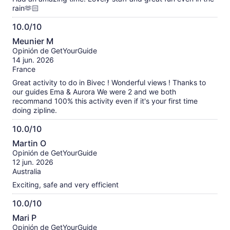
rain🫶🏻
10.0/10
10.0
Meunier M
de
Opinión de GetYourGuide
10
14 jun. 2026
France
Great activity to do in Bivec ! Wonderful views ! Thanks to
our guides Ema & Aurora We were 2 and we both
recommand 100% this activity even if it's your first time
doing zipline.
10.0/10
10.0
Martin O
de
Opinión de GetYourGuide
10
12 jun. 2026
Australia
Exciting, safe and very efficient
10.0/10
10.0
Mari P
de
Opinión de GetYourGuide