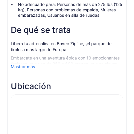
No adecuado para: Personas de más de 275 lbs (125
kg), Personas con problemas de espalda, Mujeres
embarazadas, Usuarios en silla de ruedas
De qué se trata
Libera tu adrenalina en Bovec Zipline, ¡el parque de
tirolesa más largo de Europa!
Embárcate en una aventura épica con 10 emocionantes
tirolesas, que van de 250 a 600 metros, que se elevan
Mostrar más
sobre el impresionante valle de Učja. Alcanza
velocidades de 40 a 60 km/h mientras contemplas las
vistas panorámicas del valle de Soča y el pico más alto
Ubicación
de Eslovenia, Triglav.
En el camino, cruce un puente colgante suspendido y
experimente una mezcla inolvidable de adrenalina,
naturaleza y paisajes espectaculares en el corazón de
Eslovenia.
¡No te preocupes si eres nuevo en tirolesa! Antes de la
actividad, nuestros guías expertos brindarán todas las