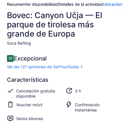
Resumen
Ver disponibilidad
Detalles de la actividad
Ubicación
Opi
Bovec: Canyon Učja — El
parque de tirolesa más
grande de Europa
Soca Rafting​
Opiniones
Excepcional
10
10 de 10,
Ver las 121 opiniones de GetYourGuide
Excepcional
Características
10.0
10.0 de 10
Ver las 121
Cancelación gratuita
3 h
opiniones de
disponible
GetYourGuide
Voucher móvil
Confirmación
instantánea
Varios idiomas