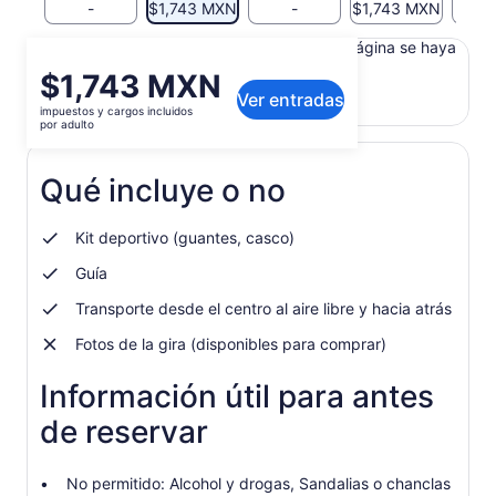
-
$1,743 MXN
-
$1,743 MXN
Es posible que el contenido de esta página se haya
traducido automáticamente.
El
$1,743 MXN
Ver texto original (en inglés)
Ver entradas
precio
impuestos y cargos incluidos
Se
Opinar sobre esta traducción
es
por adulto
abrirá
de
en
$1,743 MXN.
una
Qué incluye o no
por
nueva
adulto
pestaña
Kit deportivo (guantes, casco)
Guía
Transporte desde el centro al aire libre y hacia atrás
Fotos de la gira (disponibles para comprar)
Información útil para antes
de reservar
No permitido: Alcohol y drogas, Sandalias o chanclas