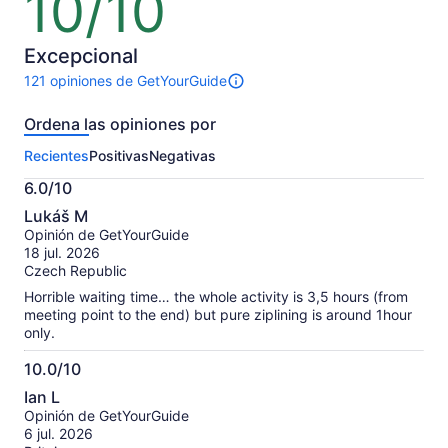
10/10
de
10
Excepcional
121 opiniones de GetYourGuide
Hay
121
Ordena las opiniones por
opiniones
sobre
Recientes
Positivas
Negativas
esta
actividad.
6.0/10
Más
6.0
información
Lukáš M
de
sobre
Opinión de GetYourGuide
10
nuestras
18 jul. 2026
opiniones
Czech Republic
verificadas
Horrible waiting time… the whole activity is 3,5 hours (from
meeting point to the end) but pure ziplining is around 1hour
only.
10.0/10
10.0
Ian L
de
Opinión de GetYourGuide
10
6 jul. 2026