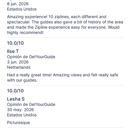
10
8 jun. 2026
Estados Unidos
Amazing experience! 10 ziplines, each different and
spectacular. The guides also gave a bit of history of the area
and made the Zipline experience easy for everyone. Would
highly recommend!
10.0/10
10.0
Ilse T
de
Opinión de GetYourGuide
10
3 jun. 2026
Netherlands
Had a really great time! Amazing views and felt really safe
with our guides.
10.0/10
10.0
Lesha S
de
Opinión de GetYourGuide
10
30 may. 2026
Estados Unidos
Picturesque