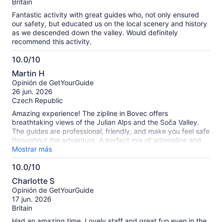
Britain
Fantastic activity with great guides who, not only ensured
our safety, but educated us on the local scenery and history
as we descended down the valley. Would definitely
recommend this activity.
10.0/10
10.0
Martin H
de
Opinión de GetYourGuide
10
26 jun. 2026
Czech Republic
Amazing experience! The zipline in Bovec offers
breathtaking views of the Julian Alps and the Soča Valley.
The guides are professional, friendly, and make you feel safe
throughout the adventure. A perfect mix of adrenaline and
stunning scenery. Highly recommended!
Mostrar más
10.0/10
10.0
Charlotte S
de
Opinión de GetYourGuide
10
17 jun. 2026
Britain
Had an amazing time. Lovely staff and great fun even in the