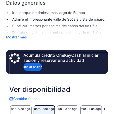
Datos generales
Ir al parque de tirolesa más largo de Europa
Admire el impresionante valle de Soča a vista de pájaro.
Sube 200 metros por encima del cañón del río Učja
Disfruta de vistas panorámicas hacia el valle de Soča
Mostrar más
Acumula crédito OneKeyCash al iniciar
sesión y reservar una actividad
Iniciar sesión
Ver disponibilidad
Cambiar fechas
Cambiar
fechas
sáb. 8 de ago.
dom. 9 de ago.
lun. 10 de ago.
mar. 11 de ago.
mié. 12