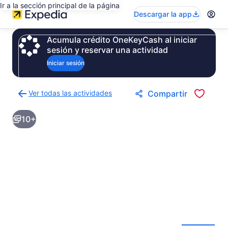
Ir a la sección principal de la página
Descargar la app
Acumula crédito OneKeyCash al iniciar
sesión y reservar una actividad
Iniciar sesión
Ver todas las actividades
Compartir
Regresar
a
10+
la
página
de
resultados
de
actividades