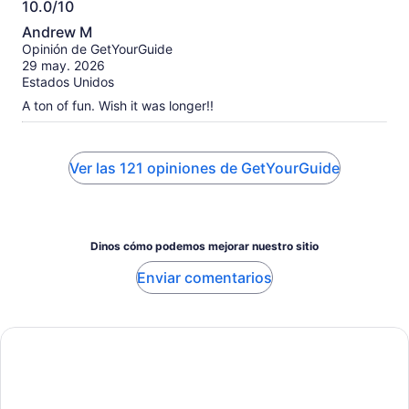
10.0/10
10.0
Andrew M
de
Opinión de GetYourGuide
10
29 may. 2026
Estados Unidos
A ton of fun. Wish it was longer!!
Ver las 121 opiniones de GetYourGuide
Dinos cómo podemos mejorar nuestro sitio
Enviar comentarios