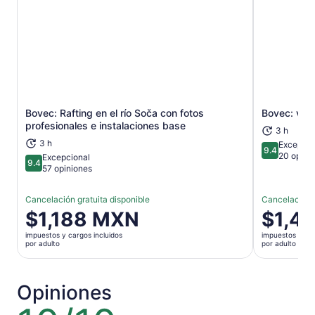
Bovec: Rafting en el río Soča con fotos
Bovec: viaj
Se abrirá en una nueva pestaña
profesionales e instalaciones base
3 h
3 h
Excepcio
9.4
9.4 de 10
20 opini
Excepcional
9.4
9.4 de 10
57 opiniones
Cancelación gratuita disponible
Cancelación g
El
$1,188 MXN
El
$1,4
precio
precio
impuestos y cargos incluidos
impuestos y car
es
es
por adulto
por adulto
de
de
$1,188 MXN.
$1,486 M
por
por
Opiniones
adulto
adulto
10