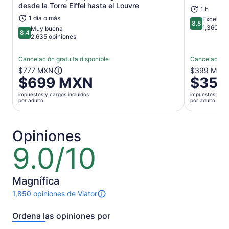
desde la Torre Eiffel hasta el Louvre
1 h
1 día o más
Excelent
8.8
8.8 de 10
1,360 op
Muy buena
8.4
8.4 de 10
2,635 opiniones
Cancelación gratuita disponible
Cancelación g
El
El
$777 MXN
$399 MXN
$699 MXN
$359
precio
precio
anterior
anterior
impuestos y cargos incluidos
impuestos y car
era
era
por adulto
por adulto
$777 MXN
$399 MX
y
y
el
el
Opiniones
actual
actual
9.0/10
9.0
es
es
de
$699 MXN
$359 MX
10
por
por
Magnífica
adulto
adulto
1,850 opiniones de Viator
Hay
1850
Ordena las opiniones por
opiniones
sobre