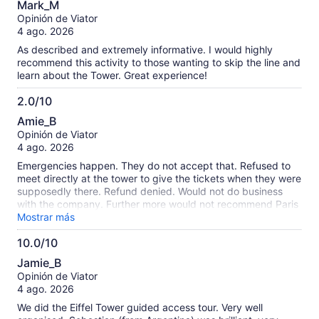
Mark_M
de
Opinión de Viator
10
4 ago. 2026
As described and extremely informative. I would highly
recommend this activity to those wanting to skip the line and
learn about the Tower. Great experience!
2.0/10
2.0
Amie_B
de
Opinión de Viator
10
4 ago. 2026
Emergencies happen. They do not accept that. Refused to
meet directly at the tower to give the tickets when they were
supposedly there. Refund denied. Would not do business
with the company. Further more would not recommend Paris
to anyone. This company including many other people
Mostrar más
throughout the city are extremely rude. If you’re looking for a
10.0/10
vacation to Europe go elsewhere. And if you go to Paris, get
10.0
your summit tickets directly through the tower. This
Jamie_B
company is a joke.
de
Opinión de Viator
10
4 ago. 2026
We did the Eiffel Tower guided access tour. Very well