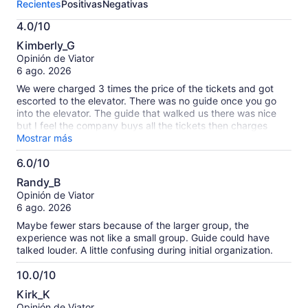
Recientes
Positivas
Negativas
esta
actividad.
4.0/10
Más
4.0
información
Kimberly_G
de
sobre
Opinión de Viator
10
nuestras
6 ago. 2026
opiniones
We were charged 3 times the price of the tickets and got
verificadas
escorted to the elevator. There was no guide once you go
into the elevator. The guide that walked us there was nice
but I feel the company buys all the tickets then charges
tourists triple to use them.
Mostrar más
6.0/10
6.0
Randy_B
de
Opinión de Viator
10
6 ago. 2026
Maybe fewer stars because of the larger group, the
experience was not like a small group. Guide could have
talked louder. A little confusing during initial organization.
10.0/10
10.0
Kirk_K
de
Opinión de Viator