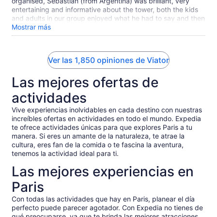
organised, Sebastian (from Argentina) was brilliant, very
entertaining and informative about the tower, both the kids
and adults in our group enjoyed what he had to say and then
we were left to enjoy our visit which was perfect!
Mostrar más
Ver las 1,850 opiniones de Viator
Las mejores ofertas de
actividades
Vive experiencias inolvidables en cada destino con nuestras
increíbles ofertas en actividades en todo el mundo. Expedia
te ofrece actividades únicas para que explores Paris a tu
manera. Si eres un amante de la naturaleza, te atrae la
cultura, eres fan de la comida o te fascina la aventura,
tenemos la actividad ideal para ti.
Las mejores experiencias en
Paris
Con todas las actividades que hay en Paris, planear el día
perfecto puede parecer agotador. Con Expedia no tienes de
qué preocuparse, ya que te brinda las mejores atracciones,