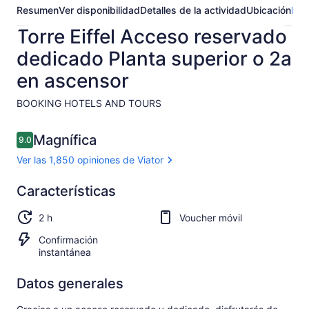
Resumen
Ver disponibilidad
Detalles de la actividad
Ubicación
Pre
Torre Eiffel Acceso reservado
dedicado Planta superior o 2a
en ascensor
BOOKING HOTELS AND TOURS​
Opiniones
Magnífica
9.0
9.0 de 10,
Ver las 1,850 opiniones de Viator
Magnífica
Características
9.0
9.0 de 10
Ver las
2 h
Voucher móvil
1,850
opiniones
Confirmación
de Viator
instantánea
Datos generales