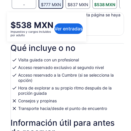
-
$777 MXN
$837 MXN
$538 MXN
$59
Es posible que el contenido de esta página se haya
traducido automáticamente.
El
$538 MXN
Ver texto original (en inglés)
Ver entradas
precio
impuestos y cargos incluidos
Se
Opinar sobre esta traducción
es
por adulto
abrirá
de
en
Qué incluye o no
$538 MXN.
una
por
nueva
adulto
pestaña
Visita guiada con un profesional
Acceso reservado exclusivo al segundo nivel
Acceso reservado a la Cumbre (si se selecciona la
opción)
Hora de explorar a su propio ritmo después de la
porción guiada
Consejos y propinas
Transporte hacia/desde el punto de encuentro
Información útil para antes