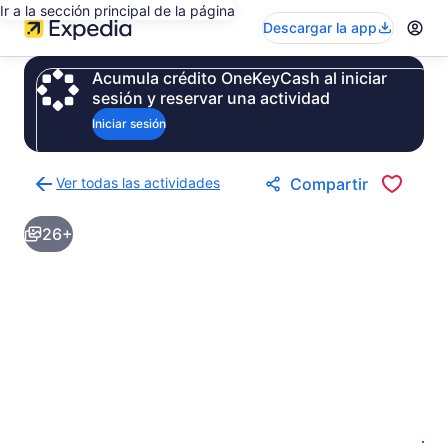
Ir a la sección principal de la página
Descargar la app
Acumula crédito OneKeyCash al iniciar
sesión y reservar una actividad
Iniciar sesión
Ver todas las actividades
Compartir
Regresar
a
26+
la
página
de
resultados
de
actividades