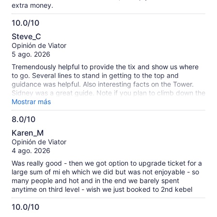
extra money.
10.0/10
10.0
Steve_C
de
Opinión de Viator
10
5 ago. 2026
Tremendously helpful to provide the tix and show us where
to go. Several lines to stand in getting to the top and
guidance was helpful. Also interesting facts on the Tower.
Sidney was a great guide. Note if you plan to climb down the
stairs from the 2nd “floor” it is a lot more than the 10 minutes
Mostrar más
on the sign. More like 30.
8.0/10
8.0
Karen_M
de
Opinión de Viator
10
4 ago. 2026
Was really good - then we got option to upgrade ticket for a
large sum of mi eh which we did but was not enjoyable - so
many people and hot and in the end we barely spent
anytime on third level - wish we just booked to 2nd kebel
10.0/10
10.0