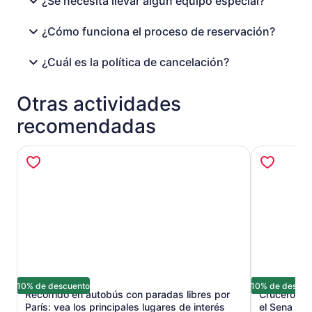
¿Se necesita llevar algún equipo especial?
¿Cómo funciona el proceso de reservación?
¿Cuál es la política de cancelación?
Otras actividades
recomendadas
10% de descuento
10% de descue
Recorrido en autobús con paradas libres por
Crucero tur
París: vea los principales lugares de interés
el Sena con 
Se abrirá en una nueva pestaña