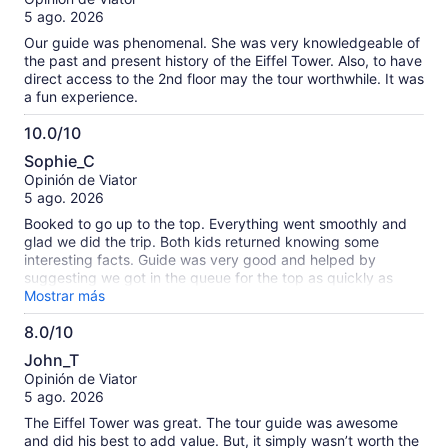
10
5 ago. 2026
Our guide was phenomenal. She was very knowledgeable of
the past and present history of the Eiffel Tower. Also, to have
direct access to the 2nd floor may the tour worthwhile. It was
a fun experience.
10.0/10
10.0
Sophie_C
de
Opinión de Viator
10
5 ago. 2026
Booked to go up to the top. Everything went smoothly and
glad we did the trip. Both kids returned knowing some
interesting facts. Guide was very good and helped by
suggesting we got in the queue for the top as quickly as
possible as it gets very busy. Suggest you visit as early as
Mostrar más
possible to reduce queue times. Overall, highly recommend
8.0/10
8.0
John_T
de
Opinión de Viator
10
5 ago. 2026
The Eiffel Tower was great. The tour guide was awesome
and did his best to add value. But, it simply wasn’t worth the