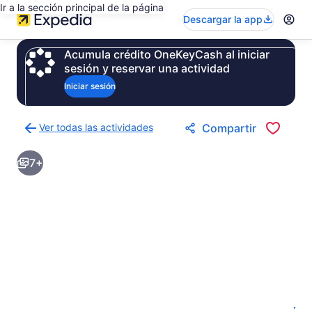
Ir a la sección principal de la página
Descargar la app
Acumula crédito OneKeyCash al iniciar
sesión y reservar una actividad
Iniciar sesión
Ver todas las actividades
Compartir
Regresar
a
7+
la
página
de
resultados
de
actividades