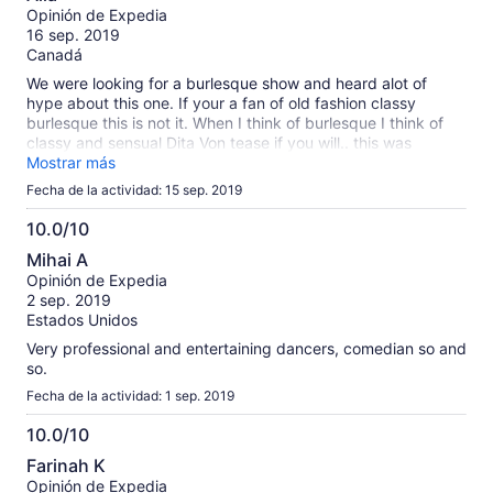
de
Opinión de Expedia
10
16 sep. 2019
Canadá
We were looking for a burlesque show and heard alot of
hype about this one. If your a fan of old fashion classy
burlesque this is not it. When I think of burlesque I think of
classy and sensual Dita Von tease if you will.. this was
nothing more then an overpriced strip show. Paid extra for
Mostrar más
VIP which really didn't mean anything...favourite part about it
Fecha de la actividad: 15 sep. 2019
was the comedian that came out during the intermission! She
was fantastic. All in all we snuck out early....wouldnt
10.0/10
recommend but thats just me. Like I said, I was looking old
10.0
Mihai A
fashion classy burlesque not a strip club.
de
Opinión de Expedia
10
2 sep. 2019
Estados Unidos
Very professional and entertaining dancers, comedian so and
so.
Fecha de la actividad: 1 sep. 2019
10.0/10
10.0
Farinah K
de
Opinión de Expedia