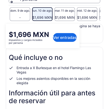
dom. 9 de ago.
lun. 10 de ago.
mar. 11 de ago.
mié. 12 de ago.
jue. 13
-
$1,696 MXN
$1,696 MXN
$1,696 MXN
$1,6
Es posible que el contenido de esta página se haya
traducido automáticamente.
El
$1,696 MXN
Ver texto original (en inglés)
Ver entradas
precio
impuestos y cargos incluidos
Se
Opinar sobre esta traducción
es
por persona
abrirá
de
en
$1,696 MXN.
una
Qué incluye o no
por
nueva
persona
pestaña
Entrada a X Burlesque en el hotel Flamingo Las
Vegas
Los mejores asientos disponibles en la sección
elegida
Información útil para antes
de reservar