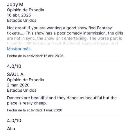
2.0
Jody M
de
Opinión de Expedia
10
16 abr. 2026
Estados Unidos
Not great! If you are wanting a good show find Fantasy
tickets…. This show has a poor comedy intermission, the girls
are not in sync, the show isn’t entertaining. The worse part is
I paid for VIP tickets and got the worst seats in house, and
when I tried to talk with a employee about better seats
Mostrar más
because I pad for VIP- I meet two of the most rude people
Fecha de la actividad: 15 abr. 2026
on Las Vegas strip…. Because of all this I will not be looking
for any other Ceaser X shows I’ll just go back to Fantasy with
4.0/10
MGM 100 times.
4.0
SAUL A
de
Opinión de Expedia
10
2 mar. 2020
Estados Unidos
Dancers are beautiful and they dance as beautiful but the
place is really cheap.
Fecha de la actividad: 1 mar. 2020
4.0/10
4.0
Alia