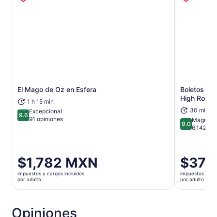
El Mago de Oz en Esfera
Boletos par
Se abrirá en una nueva pestaña
High Roller
1 h 15 min
30 min
Excepcional
9.6
9.6 de 10
91 opiniones
Magnífic
9.0
9.0 de 10
6,142 op
El
$1,782 MXN
El
$378
precio
precio
impuestos y cargos incluidos
impuestos y car
es
es
por adulto
por adulto
de
de
$1,782 MXN.
$378 MXN
por
por
Opiniones