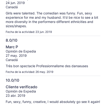
10
24 jun. 2019
Canadá
Girls were talented. The comedian was funny. Fun, sexy
experience for me and my husband. It'd be nice to see a bit
more diversity in the performers-different ethnicities and
sizes/shapes.
Fecha de la actividad: 23 jun. 2019
8.0/10
8.0
Marc P
de
Opinión de Expedia
10
27 may. 2019
Canadá
Très bon spectacle Professionnalisme des danseuses
Fecha de la actividad: 26 may. 2019
10.0/10
10.0
Cliente verificado
de
Opinión de Expedia
10
23 abr. 2019
Fun, sexy, funny, creative, I would absolutely go see it again!