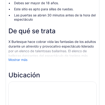
Debes ser mayor de 18 años.
Este sitio es apto para sillas de ruedas.
Las puertas se abren 30 minutos antes de la hora del
espectáculo
De qué se trata
X Burlesque hace cobrar vida las fantasías de los adultos
durante un atrevido y provocativo espectáculo liderado
por un elenco de talentosas bailarinas. El elenco de
bellezas danzantes del espectáculo de topless más
Mostrar más
candente de la ciudad revela sus atributos mientras
invita a la audiencia a unirse a la diversión.
Cada número de la producción, con sensuales rutinas
Ubicación
coreográficas al ritmo de la música de artistas
contemporáneos, está basado en estilos de baile de
cabaret tradicionales. La variedad de temáticas y
atuendos hacen de cada espectáculo un evento único y
emocionante. Podrás ver a una vaquera sureña haciendo
realidad tus fantasías o dejarte llevar por un grupo de
intérpretes representantes del movimiento mod de la