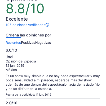
adulto
adulto
8.8/10
8.8
de
10
Excelente
106 opiniones verificadas
Hay
106
Ordena las opiniones por
opiniones
sobre
Recientes
Positivas
Negativas
esta
actividad.
6.0/10
Más
6.0
información
Joel
de
sobre
Opinión de Expedia
10
nuestras
12 jun. 2019
opiniones
México
verificadas
Es un show muy simple que no hay nada espectacular y muy
poca sensualidad a mi parecer, esperaba más del show
además de que dentro del espectáculo hacía demasiado frío
y no se disfrutaba la estancia.
Fecha de la actividad: 11 jun. 2019
2.0/10