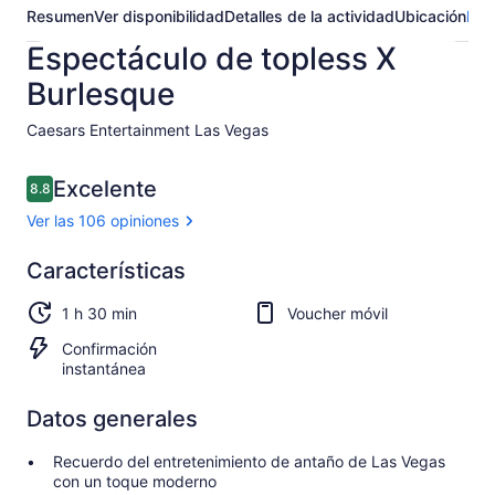
Resumen
Ver disponibilidad
Detalles de la actividad
Ubicación
Pre
Espectáculo de topless X
Burlesque
Caesars Entertainment Las Vegas​
Opiniones
Excelente
8.8
8.8 de 10,
Ver las 106 opiniones
Excelente
Características
8.8
8.8 de 10
Ver 106
1 h 30 min
Voucher móvil
opiniones
Confirmación
instantánea
Datos generales
Recuerdo del entretenimiento de antaño de Las Vegas
con un toque moderno