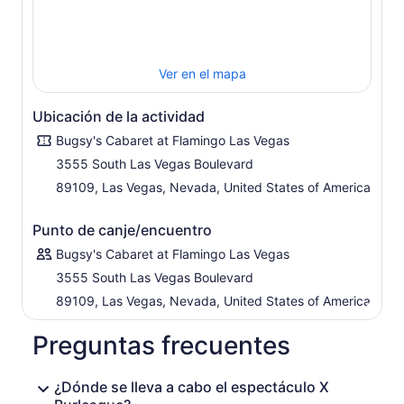
década de los años 70.
El espectáculo, que se lleva a cabo dentro del X
Showroom en el piso principal del casino, se desarrolla en
Ver en el mapa
un agradable entorno similar al de un cabaret, que
permite estar cerca de las bailarinas. Las pantallas
muestran imágenes sensuales para complementar la
Ubicación de la actividad
interpretación y mantener la temperatura a lo alto.
Bugsy's Cabaret at Flamingo Las Vegas
Después del espectáculo, tómate una fotografía con las
3555 South Las Vegas Boulevard
bailarinas como recuerdo de uno de los espectáculos
más candentes del Strip.
89109, Las Vegas, Nevada, United States of America
Punto de canje/encuentro
Bugsy's Cabaret at Flamingo Las Vegas
3555 South Las Vegas Boulevard
89109, Las Vegas, Nevada, United States of America
Preguntas frecuentes
¿Dónde se lleva a cabo el espectáculo X