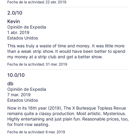
Fecha de la actividad: 22 abr. 2019
2.0/10
2.0
Kevin
de
Opinión de Expedia
10
1 abr. 2019
Estados Unidos
This was truly a waste of time and money. It was little more
than a weak strip show. It would have been better to spend
my money at a strip club and get a better show.
Fecha de la actividad: 31 mar. 2019
10.0/10
10.0
db
de
Opinión de Expedia
10
7 mar. 2019
Estados Unidos
Now in its 16th year (2019), The X Burlesque Topless Revue
remains quite a classy production. Most artistic. Mysterious.
Highly entertaining and just plain fun. Reasonable prices, too,
for front-row seating.
Fecha de la actividad: 6 mar. 2019