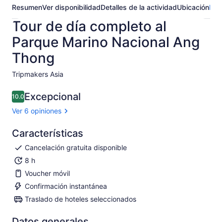
Resumen
Ver disponibilidad
Detalles de la actividad
Ubicación
Pre
Tour de día completo al
Parque Marino Nacional Ang
Thong
Tripmakers Asia​
Excepcional
10.0
10.0 de 10
Ver 6 opiniones
Características
Cancelación gratuita disponible
8 h
Voucher móvil
Confirmación instantánea
Traslado de hoteles seleccionados
Datos generales