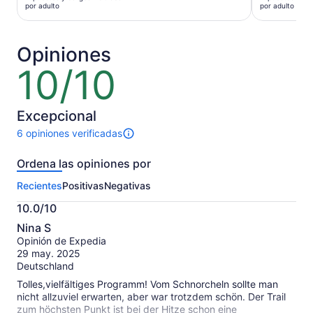
es
es
por adulto
por adulto
de
de
$416 MXN.
$883 MXN
por
por
Opiniones
adulto
adulto
10/10
10
de
10
Excepcional
6 opiniones verificadas
Hay
6
Ordena las opiniones por
opiniones
sobre
Recientes
Positivas
Negativas
esta
actividad.
10.0/10
Más
10.0
información
Nina S
de
sobre
Opinión de Expedia
10
nuestras
29 may. 2025
opiniones
Deutschland
verificadas
Tolles,vielfältiges Programm! Vom Schnorcheln sollte man
nicht allzuviel erwarten, aber war trotzdem schön. Der Trail
zum höchsten Punkt ist bei der Hitze schon eine