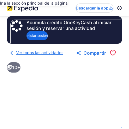
Ir a la sección principal de la página
Descargar la app
Acumula crédito OneKeyCash al iniciar
sesión y reservar una actividad
Iniciar sesión
Ver todas las actividades
Compartir
Regresar
a
10+
la
página
de
resultados
de
actividades