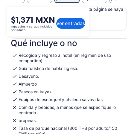
Es posible que el contenido de esta página se haya
traducido automáticamente.
El
$1,371 MXN
Ver texto original (en inglés)
Ver entradas
precio
impuestos y cargos incluidos
Se
Opinar sobre esta traducción
es
por adulto
abrirá
de
en
Qué incluye o no
$1,371 MXN.
una
por
nueva
adulto
pestaña
Recogida y regreso al hotel (en régimen de uso
compartido).
Guía turístico de habla inglesa.
Desayuno.
Almuerzo
Paseos en kayak
Equipos de esnórquel y chaleco salvavidas
Comida y bebidas, a menos que se especifique lo
contrario.
propinas.
Tasa de parque nacional (300 THB por adulto/150
THB por niño).