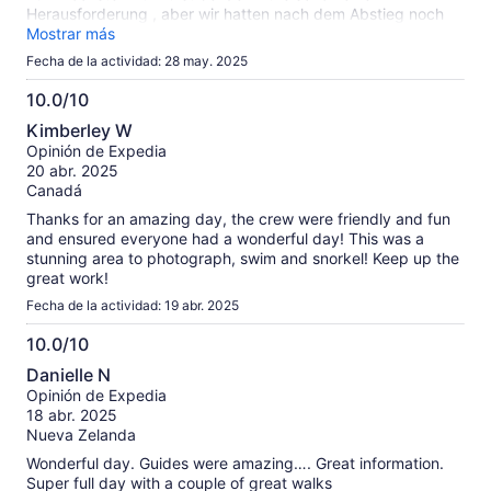
Herausforderung , aber wir hatten nach dem Abstieg noch
Zeit für einen Sprung ins Meer und kalte Dusche. War ein
Mostrar más
absolut schöner Tag
Fecha de la actividad: 28 may. 2025
10.0/10
10.0
Kimberley W
de
Opinión de Expedia
10
20 abr. 2025
Canadá
Thanks for an amazing day, the crew were friendly and fun
and ensured everyone had a wonderful day! This was a
stunning area to photograph, swim and snorkel! Keep up the
great work!
Fecha de la actividad: 19 abr. 2025
10.0/10
10.0
Danielle N
de
Opinión de Expedia
10
18 abr. 2025
Nueva Zelanda
Wonderful day. Guides were amazing…. Great information.
Super full day with a couple of great walks