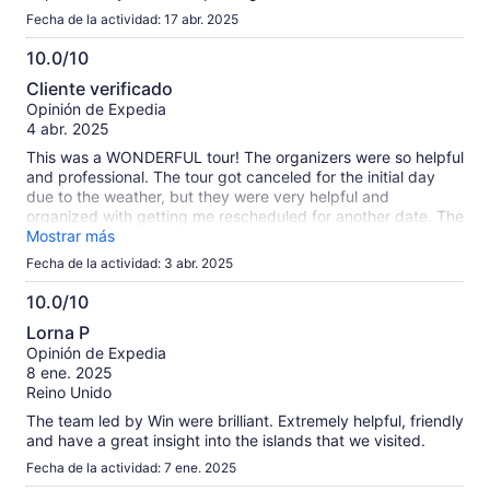
Fecha de la actividad: 17 abr. 2025
10.0/10
10.0
Cliente verificado
de
Opinión de Expedia
10
4 abr. 2025
This was a WONDERFUL tour! The organizers were so helpful
and professional. The tour got canceled for the initial day
due to the weather, but they were very helpful and
organized with getting me rescheduled for another date. The
highlights of the tour were the boat ride and the
Mostrar más
breathtaking views. Some of the hikes were a little
Fecha de la actividad: 3 abr. 2025
challenging but it was definitely worth it all!
10.0/10
10.0
Lorna P
de
Opinión de Expedia
10
8 ene. 2025
Reino Unido
The team led by Win were brilliant. Extremely helpful, friendly
and have a great insight into the islands that we visited.
Fecha de la actividad: 7 ene. 2025