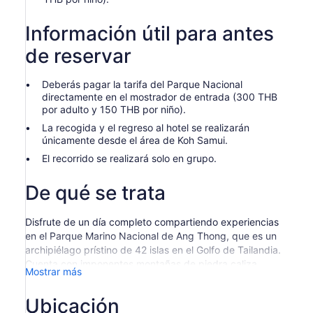
Información útil para antes
de reservar
Deberás pagar la tarifa del Parque Nacional
directamente en el mostrador de entrada (300 THB
por adulto y 150 THB por niño).
La recogida y el regreso al hotel se realizarán
únicamente desde el área de Koh Samui.
El recorrido se realizará solo en grupo.
De qué se trata
Disfrute de un día completo compartiendo experiencias
en el Parque Marino Nacional de Ang Thong, que es un
archipiélago prístino de 42 islas en el Golfo de Tailandia.
Cuenta con imponentes montañas de piedra caliza,
Mostrar más
espesa jungla, cascadas, playas de arena blanca y calas
y lagos escondidos para explorar. Las islas cubren 18 km
Ubicación
del parque, las principales son Ko Phaluai, Ko Wua Ta