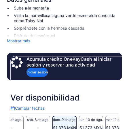
Sube a la montaña
Visita la maravillosa laguna verde esmeralda conocida
como Talay Nai
Sorpréndete con la hermosa cascada.
Disfruta del esnórquel
Mostrar más
Acumula crédito OneKeyCash al iniciar
sesión y reservar una actividad
Iniciar sesión
Ver disponibilidad
Cambiar fechas
Cambiar
fechas
vie. 7 de ago.
sáb. 8 de ago.
dom. 9 de ago.
lun. 10 de ago.
mar. 11 de ago
-
-
$1,373 MXN
$1,373 MXN
$1,373 MX