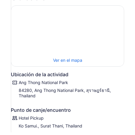
Lap, Ko Mae Ko, Ko Sam Sao, Ko Hin Dap, Ko Nai Phut y
Ko Phai Luak. El pico más alto se encuentra en Ko
Phaluai, a 396 m sobre el nivel del mar. Practicar
esnórquel, senderismo, kayak de mar, buceo y
simplemente relajarse son las principales actividades
para disfrutar en Ang Thong.Part de la famosa película
«La playa» dirigida por Danny Boyle y basada en la
novela homónima de Alex Garland de 1996, que tuvo
lugar en el Parque Marino de Angthong.
Ver en el mapa
Ubicación de la actividad
Ang Thong National Park
84280, Ang Thong National Park, สุราษฎร์ธานี,
Thailand
Punto de canje/encuentro
Hotel Pickup
Ko Samui., Surat Thani, Thailand