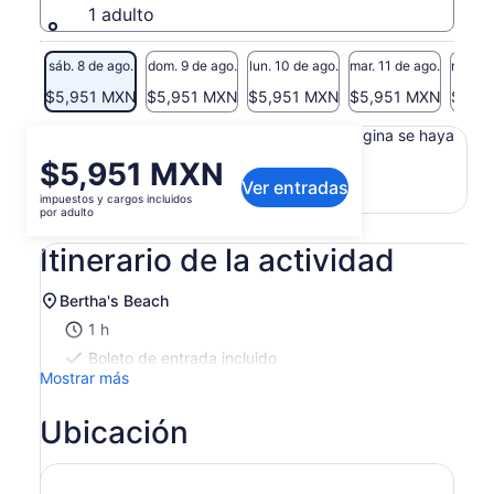
1 adulto
sáb. 8 de ago.
dom. 9 de ago.
lun. 10 de ago.
mar. 11 de ago.
mié. 12
$5,951 MXN
$5,951 MXN
$5,951 MXN
$5,951 MXN
$5,9
Es posible que el contenido de esta página se haya
traducido automáticamente.
El
$5,951 MXN
Ver texto original (en inglés)
Ver entradas
precio
impuestos y cargos incluidos
Se
Opinar sobre esta traducción
es
por adulto
abrirá
de
en
Itinerario de la actividad
$5,951 MXN.
una
por
nueva
adulto
Bertha's Beach
pestaña
1 h
Boleto de entrada incluido
Mostrar más
Ubicación