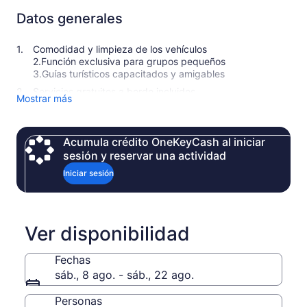
Datos generales
Comodidad y limpieza de los vehículos
2.Función exclusiva para grupos pequeños
3.Guías turísticos capacitados y amigables
Servicios gratuitos a bordo incluidos
Mostrar más
Fiabilidad y transporte seguro totalmente asegurado
Horario flexible
Por favor lea cuidadosamente que requerimos 4
Acumula crédito OneKeyCash al iniciar
huéspedes mínimo por vehículo en 4x4 este es un
sesión y reservar una actividad
pequeño tour privado.
Iniciar sesión
Ver disponibilidad
Fechas
sáb., 8 ago. - sáb., 22 ago.
Personas