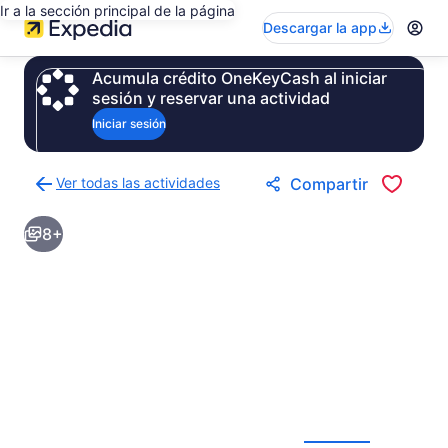
Ir a la sección principal de la página
Descargar la app
Acumula crédito OneKeyCash al iniciar
sesión y reservar una actividad
Iniciar sesión
Ver todas las actividades
Compartir
Regresar
a
8+
la
página
de
resultados
de
actividades