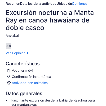
Resumen
Detalles de la actividad
Ubicación
Opiniones
Excursión nocturna a Manta
Ray en canoa hawaiana de
doble casco
Anelakai​
0.0
0.0 de 10
Ver 1 opinión
Características
Voucher móvil
Confirmación instantánea
Actividad con animales
Actividad
con
Datos generales
animales
Fascinante excursión desde la bahía de Keauhou para
ver mantarrayas