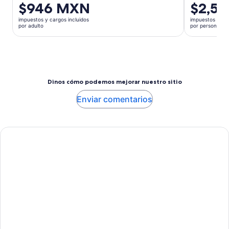
$946 MXN
El
$2,5
precio
precio
anterior
impuestos y cargos incluidos
impuestos y car
es
era
por adulto
por persona
de
$1,183 MXN
$2,509 M
y
por
el
persona
actual
es
Dinos cómo podemos mejorar nuestro sitio
$946 MXN
por
Enviar comentarios
adulto