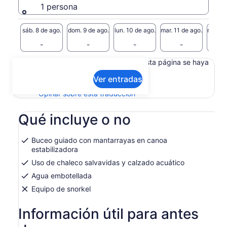
1 persona
sáb. 8 de ago.
dom. 9 de ago.
lun. 10 de ago.
mar. 11 de ago.
mié. 12
-
-
-
-
Es posible que el contenido de esta página se haya
traducido automáticamente.
Ver entradas
Ver texto original (en inglés)
Se
Opinar sobre esta traducción
abrirá
en
Qué incluye o no
una
nueva
pestaña
Buceo guiado con mantarrayas en canoa
estabilizadora
Uso de chaleco salvavidas y calzado acuático
Agua embotellada
Equipo de snorkel
Información útil para antes