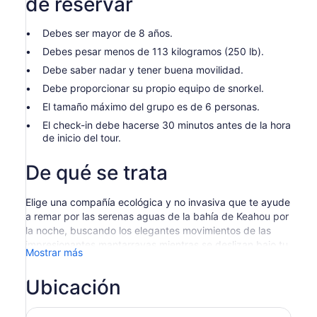
de reservar
Debes ser mayor de 8 años.
Debes pesar menos de 113 kilogramos (250 lb).
Debe saber nadar y tener buena movilidad.
Debe proporcionar su propio equipo de snorkel.
El tamaño máximo del grupo es de 6 personas.
El check-in debe hacerse 30 minutos antes de la hora
de inicio del tour.
De qué se trata
Elige una compañía ecológica y no invasiva que te ayude
a remar por las serenas aguas de la bahía de Keahou por
la noche, buscando los elegantes movimientos de las
impresionantes mantarrayas mientras se deslizan bajo tu
Mostrar más
canoa hawaiana de doble casco. Forme equipo con un
guía local experimentado para una excursión nocturna
Ubicación
para descubrir la majestuosidad de estas increíbles
criaturas.