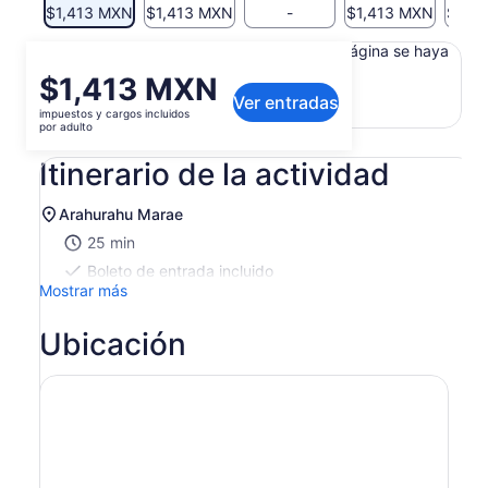
$1,413 MXN
$1,413 MXN
-
$1,413 MXN
$1,4
ACCESO PARA SILLAS DE RUEDAS - NO HAY ALMUERZO
Es posible que el contenido de esta página se haya
traducido automáticamente.
El
$1,413 MXN
Ver texto original (en inglés)
Ver entradas
precio
impuestos y cargos incluidos
Se
Opinar sobre esta traducción
es
por adulto
abrirá
de
en
Itinerario de la actividad
$1,413 MXN.
una
por
nueva
adulto
Arahurahu Marae
pestaña
25 min
Boleto de entrada incluido
Mostrar más
Ubicación