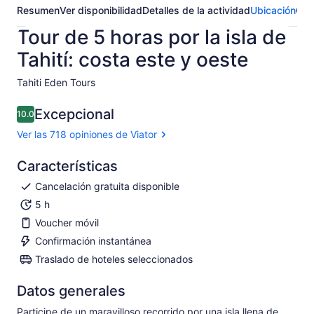
Resumen
Ver disponibilidad
Detalles de la actividad
Ubicación
Opi
Tour de 5 horas por la isla de
Tahití: costa este y oeste
Tahiti Eden Tours​
Excepcional
10.0
10.0 de 10
Ver las 718 opiniones de Viator
Características
Cancelación gratuita disponible
5 h
Voucher móvil
Confirmación instantánea
Traslado de hoteles seleccionados
Datos generales
Participe de un maravilloso recorrido por una isla llena de