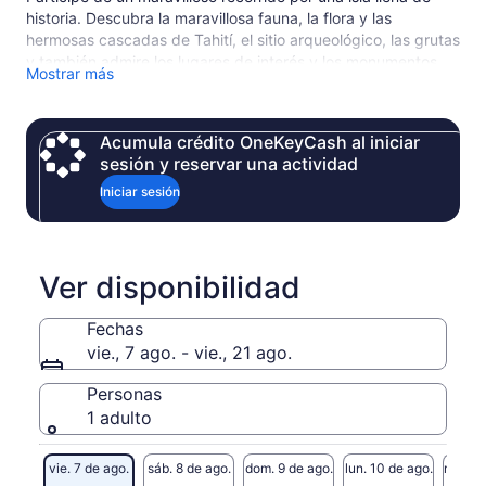
historia. Descubra la maravillosa fauna, la flora y las
hermosas cascadas de Tahití, el sitio arqueológico, las grutas
y también admire los lugares de interés y los monumentos
Mostrar más
del Capitán Cook y el Capitán Bligh en Venus Point.
Descubra el faro diseñado por el padre de Robert Louis
Stevenson. Se le dará mucho tiempo en cada parada y luego
Acumula crédito OneKeyCash al iniciar
tiempo para explorar la hermosa playa de arena negra
sesión y reservar una actividad
también.
Iniciar sesión
“Tour compartido” para grupos pequeños
El recorrido de medio día incluye 6 lugares para visitar:
Marae arahurahu
Grutas de Maraa
Ver disponibilidad
Jardín botánico Vaipahi
Cascada de Faarumai
Fechas
Venus Point y el faro
vie., 7 ago. - vie., 21 ago.
Mirador de Taharaa o playa de arena negra según el
clima
Personas
Hora de recogida para el resort Le Tahiti
1 adulto
7:15 am para el recorrido de la mañana en lugar de las 7:40
debido al tráfico.
vie. 7 de ago.
sáb. 8 de ago.
dom. 9 de ago.
lun. 10 de ago.
mar. 11
NO SE PUEDE NADAR DURANTE ESTE TOUR - NO HAY