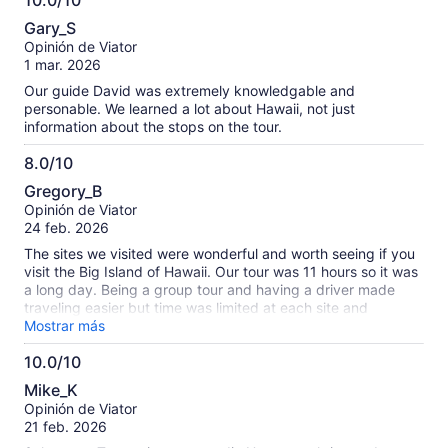
10.0/10
10.0
Gary_S
de
Opinión de Viator
10
1 mar. 2026
Our guide David was extremely knowledgable and
personable. We learned a lot about Hawaii, not just
information about the stops on the tour.
8.0/10
8.0
Gregory_B
de
Opinión de Viator
10
24 feb. 2026
The sites we visited were wonderful and worth seeing if you
visit the Big Island of Hawaii. Our tour was 11 hours so it was
a long day. Being a group tour and having a driver made
traveling easier but time was limited at each site and
sometimes rushed which should be considered. Our tour
Mostrar más
guide was very knowledgeable and helpful.
10.0/10
10.0
Mike_K
de
Opinión de Viator
10
21 feb. 2026