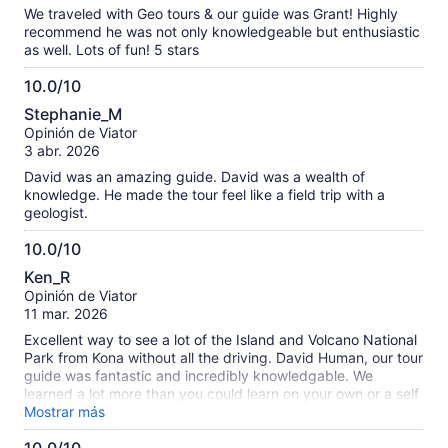
We traveled with Geo tours & our guide was Grant! Highly
recommend he was not only knowledgeable but enthusiastic
as well. Lots of fun! 5 stars
10.0/10
10.0
Stephanie_M
de
Opinión de Viator
10
3 abr. 2026
David was an amazing guide. David was a wealth of
knowledge. He made the tour feel like a field trip with a
geologist.
10.0/10
10.0
Ken_R
de
Opinión de Viator
10
11 mar. 2026
Excellent way to see a lot of the Island and Volcano National
Park from Kona without all the driving. David Human, our tour
guide was fantastic and incredibly knowledgable. We
learned a lot more than you could learn on your own or a self
guided Tour. Really great day.
Mostrar más