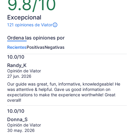
9.8/10
de
10
Excepcional
121 opiniones de Viator
Hay
121
Ordena las opiniones por
opiniones
sobre
Recientes
Positivas
Negativas
esta
actividad.
10.0/10
Más
10.0
información
Randy_K
de
sobre
Opinión de Viator
10
nuestras
27 jun. 2026
opiniones
Our guide was great, fun, informative, knowledgeable! He
verificadas
was attentive & helpful. Gave us good information on
expectations to make the experience worthwhile! Great
overall!
10.0/10
10.0
Donna_S
de
Opinión de Viator
10
30 may. 2026