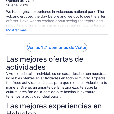
Opinión de Viator
10
26 ene. 2026
We had a great experience in volcanoes national park. The
volcano erupted the day before and we got to see the after
effects. Dave was so excited about seeing the tephra and
reticulite and his enthusiasm made us realize how fortunate
we were to see this event. Really enjoyed being able to
Mostrar más
spend time at the Volcano House and having a nice sit down
lunch overlooking the crater was amazing. Dave adapted
well to road closures and finding new ways to see the park.
Ver las 121 opiniones de Viator
If you’re looking for an in depth coffee farm tour, you should
book that separately.
Las mejores ofertas de
actividades
Vive experiencias inolvidables en cada destino con nuestras
increíbles ofertas en actividades en todo el mundo. Expedia
te ofrece actividades únicas para que explores Holualoa a tu
manera. Si eres un amante de la naturaleza, te atrae la
cultura, eres fan de la comida o te fascina la aventura,
tenemos la actividad ideal para ti.
Las mejores experiencias en