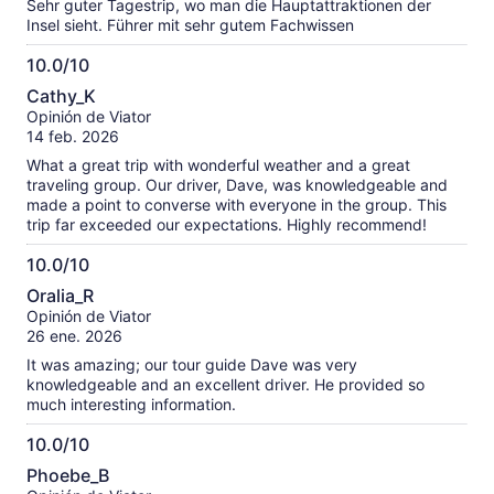
Sehr guter Tagestrip, wo man die Hauptattraktionen der
Insel sieht. Führer mit sehr gutem Fachwissen
10.0/10
10.0
Cathy_K
de
Opinión de Viator
10
14 feb. 2026
What a great trip with wonderful weather and a great
traveling group. Our driver, Dave, was knowledgeable and
made a point to converse with everyone in the group. This
trip far exceeded our expectations. Highly recommend!
10.0/10
10.0
Oralia_R
de
Opinión de Viator
10
26 ene. 2026
It was amazing; our tour guide Dave was very
knowledgeable and an excellent driver. He provided so
much interesting information.
10.0/10
10.0
Phoebe_B
de