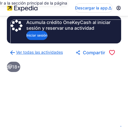
Ir a la sección principal de la página
Descargar la app
Acumula crédito OneKeyCash al iniciar
sesión y reservar una actividad
Iniciar sesión
Ver todas las actividades
Compartir
Regresar
a
18+
la
página
de
resultados
de
actividades