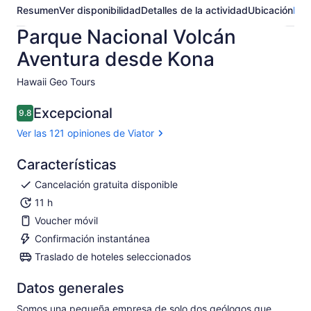
Resumen
Ver disponibilidad
Detalles de la actividad
Ubicación
Pre
Parque Nacional Volcán
Aventura desde Kona
Hawaii Geo Tours​
Excepcional
9.8
9.8 de 10
Ver las 121 opiniones de Viator
Características
Cancelación gratuita disponible
11 h
Voucher móvil
Confirmación instantánea
Traslado de hoteles seleccionados
Datos generales
Somos una pequeña empresa de solo dos geólogos que