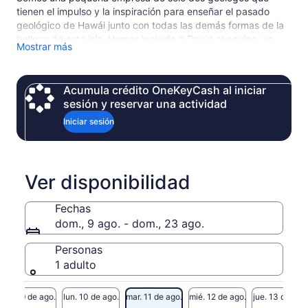
tienen el impulso y la inspiración para enseñar el pasado
geológico de Hawái junto con todas las demás formas de la
belleza de esta isla. Hemos incluido a David al equipo, un
Mostrar más
guía de casi diez años en la isla grande, quien tiene un
amplio conocimiento y pasión sobre todos los aspectos de
esta isla.
Acumula crédito OneKeyCash al iniciar
sesión y reservar una actividad
Iniciar sesión
Ver disponibilidad
Fechas
dom., 9 ago. - dom., 23 ago.
Personas
1 adulto
dom. 9 de ago.
lun. 10 de ago.
mar. 11 de ago.
mié. 12 de ago.
jue. 13 de ago