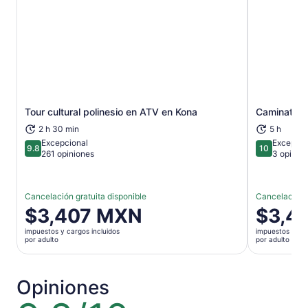
Tour cultural polinesio en ATV en Kona
Caminata po
Se abrirá en una nueva pestaña
2 h 30 min
5 h
Excepcional
Excepcio
9.8
10
9.8 de 10
10 de 10
261 opiniones
3 opinio
Cancelación gratuita disponible
Cancelación g
El
$3,407 MXN
El
$3,4
precio
precio
impuestos y cargos incluidos
impuestos y car
es
es
por adulto
por adulto
de
de
$3,407 MXN.
$3,409 M
por
por
Opiniones
adulto
adulto
9.8