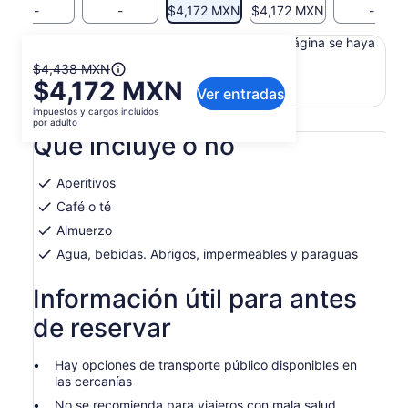
-
-
$4,172 MXN
$4,172 MXN
-
Es posible que el contenido de esta página se haya
traducido automáticamente.
El
$4,438 MXN
Ver texto original (en inglés)
$4,172 MXN
precio
Ver entradas
Se
Opinar sobre esta traducción
anterior
impuestos y cargos incluidos
abrirá
era
por adulto
en
Qué incluye o no
$4,438 MXN
una
y
nueva
el
pestaña
Aperitivos
actual
Café o té
es
Almuerzo
$4,172 MXN
por
Agua, bebidas. Abrigos, impermeables y paraguas
adulto
Información útil para antes
de reservar
Hay opciones de transporte público disponibles en
las cercanías
No se recomienda para viajeros con mala salud