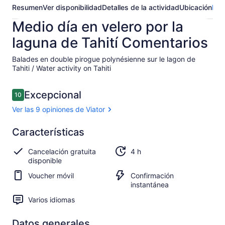
Resumen
Ver disponibilidad
Detalles de la actividad
Ubicación
Pre
Medio día en velero por la
laguna de Tahití Comentarios
Balades en double pirogue polynésienne sur le lagon de
Tahiti / Water activity on Tahiti​
Opiniones
Excepcional
10
10 de 10,
Ver las 9 opiniones de Viator
Excepcional
Características
10.0
10.0 de 10
Ver las 9
Cancelación gratuita
4 h
opiniones
disponible
de Viator
Voucher móvil
Confirmación
instantánea
Varios idiomas
Datos generales