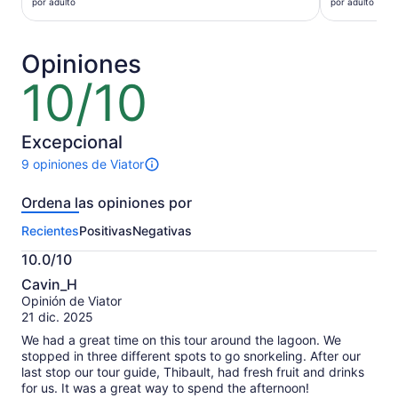
es
es
por adulto
por adulto
de
de
$2,339 MXN.
$2,566 M
por
por
Opiniones
adulto
adulto
10/10
10
de
10
Excepcional
9 opiniones de Viator
Hay
9
Ordena las opiniones por
opiniones
sobre
Recientes
Positivas
Negativas
esta
actividad.
10.0/10
Más
10.0
información
Cavin_H
de
sobre
Opinión de Viator
10
nuestras
21 dic. 2025
opiniones
We had a great time on this tour around the lagoon. We
verificadas
stopped in three different spots to go snorkeling. After our
last stop our tour guide, Thibault, had fresh fruit and drinks
for us. It was a great way to spend the afternoon!