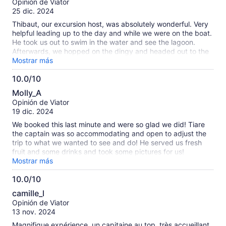
Opinión de Viator
10
25 dic. 2024
Thibaut, our excursion host, was absolutely wonderful. Very
helpful leading up to the day and while we were on the boat.
He took us out to swim in the water and see the lagoon.
Afterwards, we hopped on the dingy and headed out to the
reef for some wonderful snorkeling. We got to see tons of
Mostrar más
beautiful colorful fish and a wide variety of vibrant coral. It
10.0/10
was literally just my wife and I on the boat and in the water,
10.0
so we didn't have to deal with a bunch of other people
Molly_A
around either, which made the entire day/experience totally
de
Opinión de Viator
wonderful. We also enjoyed fresh fruits and a perfectly
10
19 dic. 2024
simple cocktail of rum and fruit juice. I have never tasted
bananas or pomegranates so sweet and delectable. We
We booked this last minute and were so glad we did! Tiare
ended with sailing around the lagoon, taking in the gorgeous
the captain was so accommodating and open to adjust the
views, perfect weather, and pristine waters before heading
trip to what we wanted to see and do! He served us fresh
back in. I highly recommend booking this excursion for those
fruit and some drinks and took some pictures for us!
who love a local touch.
Snorkeling was awesome and the boat was super cool to sail
Mostrar más
on! Highly recommend this trip!
10.0/10
10.0
camille_l
de
Opinión de Viator
10
13 nov. 2024
Magnifique expérience, un capitaine au top, très accueillant.