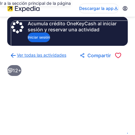
Ir a la sección principal de la página
Descargar la app
Acumula crédito OneKeyCash al iniciar
sesión y reservar una actividad
Iniciar sesión
Ver todas las actividades
Compartir
Regresar
a
12+
la
página
de
resultados
de
actividades