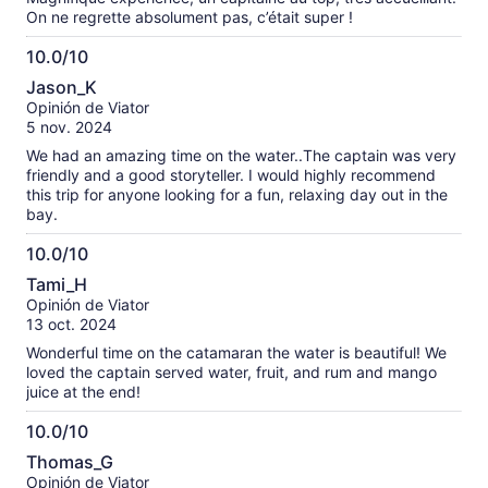
On ne regrette absolument pas, c’était super !
10.0/10
10.0
Jason_K
de
Opinión de Viator
10
5 nov. 2024
We had an amazing time on the water..The captain was very
friendly and a good storyteller. I would highly recommend
this trip for anyone looking for a fun, relaxing day out in the
bay.
10.0/10
10.0
Tami_H
de
Opinión de Viator
10
13 oct. 2024
Wonderful time on the catamaran the water is beautiful! We
loved the captain served water, fruit, and rum and mango
juice at the end!
10.0/10
10.0
Thomas_G
de
Opinión de Viator