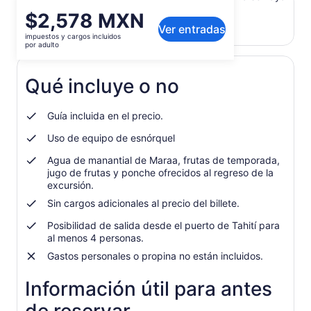
traducido automáticamente.
El
$2,578 MXN
Ver texto original (en inglés)
Ver entradas
precio
impuestos y cargos incluidos
Se
Opinar sobre esta traducción
es
por adulto
abrirá
de
en
$2,578 MXN.
una
Qué incluye o no
por
nueva
adulto
pestaña
Guía incluida en el precio.
Uso de equipo de esnórquel
Agua de manantial de Maraa, frutas de temporada,
jugo de frutas y ponche ofrecidos al regreso de la
excursión.
Sin cargos adicionales al precio del billete.
Posibilidad de salida desde el puerto de Tahití para
al menos 4 personas.
Gastos personales o propina no están incluidos.
Información útil para antes