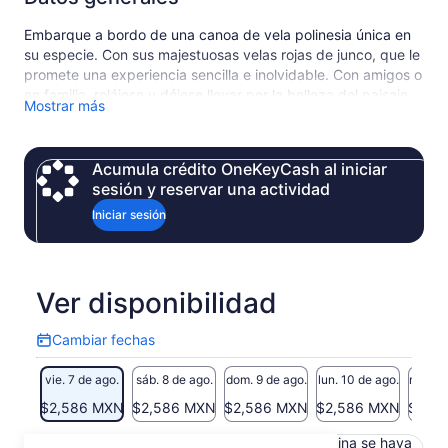
Embarque a bordo de una canoa de vela polinesia única en
su especie. Con sus majestuosas velas rojas de junco, que le
promete una experiencia sencilla e inolvidable. Con amigos o
en familia, relájese y déjese llevar por la belleza del paisaje.
Mostrar más
Algunos fondeaderos le permitirán zambullirse en las aguas
azules y nadar entre peces de colores o simplemente
disfrutar de un momento de calma. Durante cuatro horas,
Acumula crédito OneKeyCash al iniciar
déjese llevar por esta extraordinaria aventura. Traiga todo lo
sesión y reservar una actividad
que necesite y póngase en contacto con nosotros para
cualquier información adicional.
Iniciar sesión
Ver disponibilidad
Cambiar fechas
Cambiar
fechas
vie. 7 de ago.
sáb. 8 de ago.
dom. 9 de ago.
lun. 10 de ago.
mar. 11
$2,586 MXN
$2,586 MXN
$2,586 MXN
$2,586 MXN
$2,5
Es posible que el contenido de esta página se haya