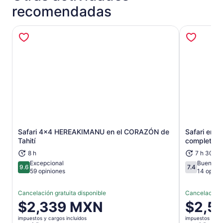
recomendadas
Safari 4x4 HEREAKIMANU en el CORAZÓN de
Safari en 4
Se abrirá en una nueva pestaña
Tahití
completo (a
8 h
7 h 30 mi
Excepcional
Buena
9.6
7.4
9.6 de 10
7.4 de 10
59 opiniones
14 opini
Cancelación gratuita disponible
Cancelación g
El
$2,339 MXN
El
$2,5
precio
precio
impuestos y cargos incluidos
impuestos y car