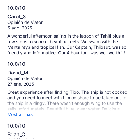
10.0/10
10.0
Carol_S
de
Opinión de Viator
10
5 ago. 2025
A wonderful afternoon sailing in the lagoon of Tahiti plus a
few stops to snorkel beautiful reefs. We swam with the
Manta rays and tropical fish. Our Captain, Thiibaut, was so
friendly and informative. Our 4 hour tour was well worth it!
10.0/10
10.0
David_M
de
Opinión de Viator
10
27 ene. 2025
Great experience after finding Tibo. The ship is not docked
and you need to meet with him on shore to be taken out to
the ship in a dingy. There wasn't enough wing to use the
sails unfortunately. Beautiful blue, clear water. Delicious
snacks provided and good conversation.
Mostrar más
10.0/10
10.0
Brian_C
de