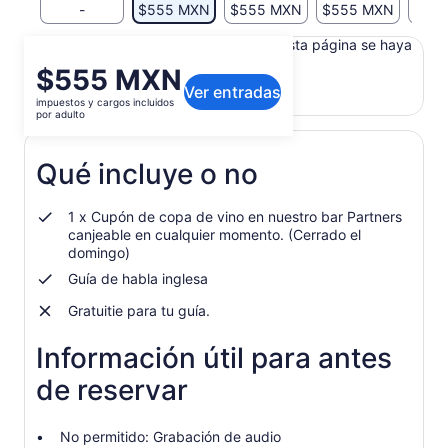
-
$555 MXN
$555 MXN
$555 MXN
$55
Es posible que el contenido de esta página se haya
traducido automáticamente.
El
$555 MXN
Ver texto original (en inglés)
Ver entradas
precio
impuestos y cargos incluidos
Se
Opinar sobre esta traducción
es
por adulto
abrirá
de
en
$555 MXN.
una
Qué incluye o no
por
nueva
adulto
pestaña
1 x Cupón de copa de vino en nuestro bar Partners
canjeable en cualquier momento. (Cerrado el
domingo)
Guía de habla inglesa
Gratuitie para tu guía.
Información útil para antes
de reservar
No permitido: Grabación de audio