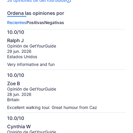
26 opiniones de GetYourGuide
Hay
26
Ordena las opiniones por
opiniones
sobre
Recientes
Positivas
Negativas
esta
actividad.
10.0/10
Más
10.0
información
Ralph J
de
sobre
Opinión de GetYourGuide
10
nuestras
29 jun. 2026
opiniones
Estados Unidos
verificadas
Very informative and fun
10.0/10
10.0
Zoe B
de
Opinión de GetYourGuide
10
28 jun. 2026
Britain
Excellent walking tour. Great humour from Caz
10.0/10
10.0
Cynthia W
de
Opinión de GetYourGuide