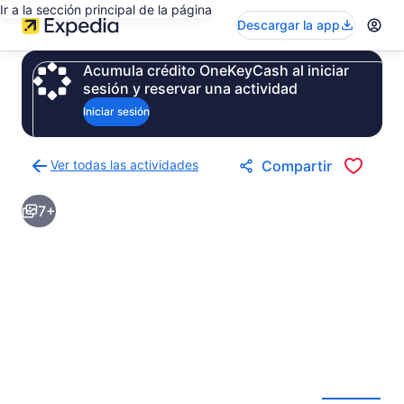
Ir a la sección principal de la página
Descargar la app
Acumula crédito OneKeyCash al iniciar
sesión y reservar una actividad
Iniciar sesión
Ver todas las actividades
Compartir
Regresar
a
7+
la
página
de
resultados
de
actividades