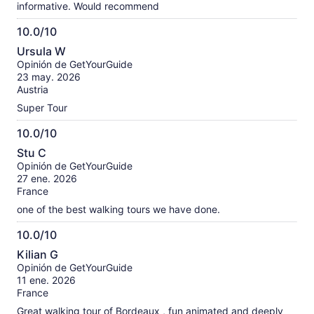
informative. Would recommend
10.0/10
10.0
Ursula W
de
Opinión de GetYourGuide
10
23 may. 2026
Austria
Super Tour
10.0/10
10.0
Stu C
de
Opinión de GetYourGuide
10
27 ene. 2026
France
one of the best walking tours we have done.
10.0/10
10.0
Kilian G
de
Opinión de GetYourGuide
10
11 ene. 2026
France
Great walking tour of Bordeaux , fun animated and deeply