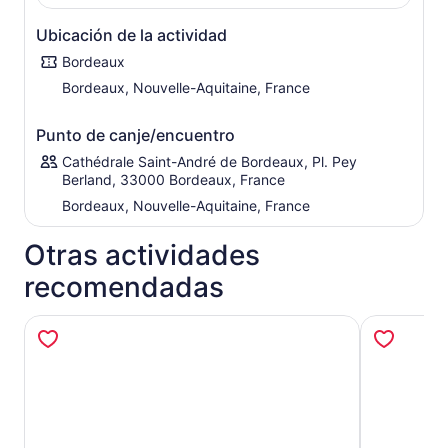
Tanto si eres un amante de la historia como si
Ubicación de la actividad
simplemente estás explorando, nuestros tours ofrecen
Bordeaux
algo para todos. ¡Disfruta de una experiencia de alta
calidad a un gran precio! También ofrecemos tours
Bordeaux, Nouvelle-Aquitaine, France
privados a pie por Burdeos y tours grupales adaptados a
sus necesidades.
Punto de canje/encuentro
Cathédrale Saint-André de Bordeaux, Pl. Pey
Berland, 33000 Bordeaux, France
Bordeaux, Nouvelle-Aquitaine, France
Otras actividades
recomendadas