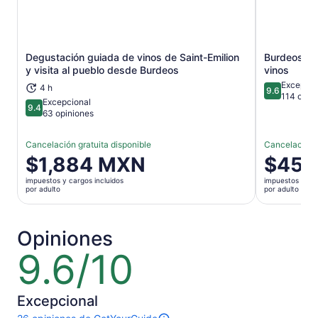
Degustación guiada de vinos de Saint-Emilion
Burdeos: en
Se abrirá en una nueva pestaña
y visita al pueblo desde Burdeos
vinos
Excepcio
4 h
9.6
9.6 de 10
114 opin
Excepcional
9.4
9.4 de 10
63 opiniones
Cancelación gratuita disponible
Cancelación g
El
$1,884 MXN
El
$456
precio
precio
impuestos y cargos incluidos
impuestos y car
es
es
por adulto
por adulto
de
de
$1,884 MXN.
$456 MXN
por
por
Opiniones
adulto
adulto
9.6/10
9.6
de
10
Excepcional