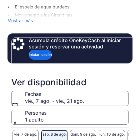
El espejo de agua burdeos
Monumento a las Girondinas
Mostrar más
Acumula crédito OneKeyCash al iniciar
sesión y reservar una actividad
Iniciar sesión
Ver disponibilidad
Fechas
vie., 7 ago. - vie., 21 ago.
Personas
1 adulto
vie. 7 de ago.
sáb. 8 de ago.
dom. 9 de ago.
lun. 10 de ago.
mar. 11