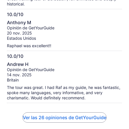
historical.
10.0/10
10.0
Anthony M
de
Opinión de GetYourGuide
10
20 nov. 2025
Estados Unidos
Raphael was excellent!!
10.0/10
10.0
Andrew H
de
Opinión de GetYourGuide
10
14 nov. 2025
Britain
The tour was great. I had Raf as my guide, he was fantastic,
spoke many languages, very informative, and very
charismatic. Would definitely recommend.
Ver las 26 opiniones de GetYourGuide