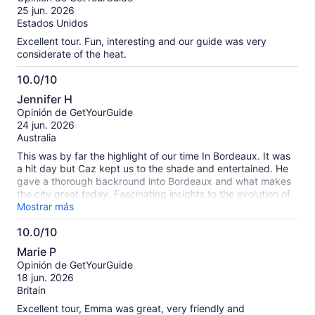
10
25 jun. 2026
Estados Unidos
Excellent tour. Fun, interesting and our guide was very
considerate of the heat.
10.0/10
10.0
Jennifer H
de
Opinión de GetYourGuide
10
24 jun. 2026
Australia
This was by far the highlight of our time In Bordeaux. It was
a hit day but Caz kept us to the shade and entertained. He
gave a thorough backround into Bordeaux and what makes
the city great today. Fascinating insights to the evolution of
the wine trade and linked with it's past. If you are in
Mostrar más
Bordeaux, do this tour. It is Excellent and you wont regret it.
10.0/10
10.0
Marie P
de
Opinión de GetYourGuide
10
18 jun. 2026
Britain
Excellent tour, Emma was great, very friendly and