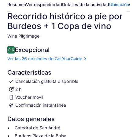
Resumen
Ver disponibilidad
Detalles de la actividad
Ubicación
Opi
Recorrido histórico a pie por
Burdeos + 1 Copa de vino
Wine Pilgrimage​
Excepcional
9.6
9.6 de 10
Ver las 26 opiniones de GetYourGuide
Características
Cancelación gratuita disponible
2 h
Voucher móvil
Confirmación instantánea
Datos generales
Catedral de San André
Burdeos Plaza de la Bolsa