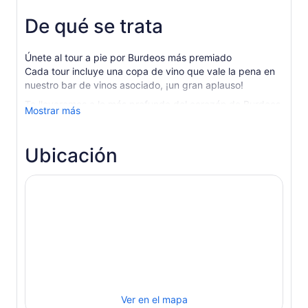
De qué se trata
Únete al tour a pie por Burdeos más premiado
Cada tour incluye una copa de vino que vale la pena en
nuestro bar de vinos asociado, ¡un gran aplauso!
Te llevaremos a lo más profundo del corazón de Burdeos,
Mostrar más
descubriendo toda la historia de la ciudad a través de
una narración inmersiva y fascinantes ideas locales.
Tanto si es tu primera vez aquí como si lo has visitado
Ubicación
antes, te vamos a configurar para pasar un momento
épico en Burdeos.
¡Busca el paraguas morado y ven a descubrir el
verdadero Burdeos con nosotros!
Únase a un recorrido a pie por Burdeos asequible y de
alta calidad con nuestros apasionados guías y descubra
la rica historia de la ciudad, la impresionante arquitectura
y la vibrante cultura. Nuestro atractivo recorrido a pie te
lleva por el corazón de Burdeos, visitando lugares
emblemáticos como la Place de la Bourse y la Cathédrale
Ver en el mapa
Saint-André.