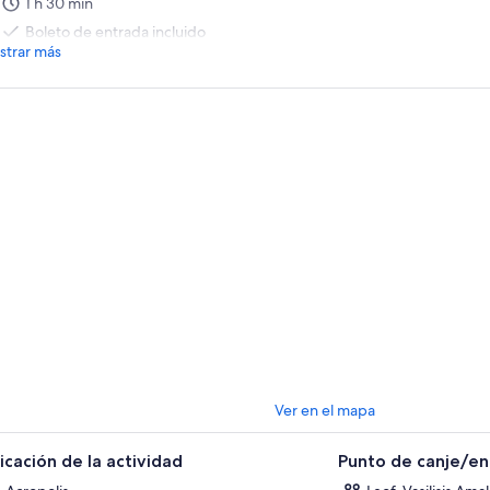
1 h 30 min
Boleto de entrada incluido
trar más
Ver en el mapa
icación de la actividad
Punto de canje/e