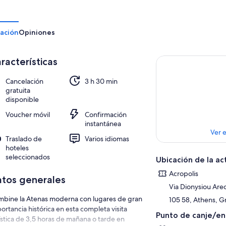
ación
Opiniones
racterísticas
Cancelación
3 h 30 min
gratuita
disponible
Voucher móvil
Confirmación
instantánea
Ver 
Traslado de
Varios idiomas
hoteles
seleccionados
Ubicación de la ac
Acropolis
tos generales
Via Dionysiou Are
bine la Atenas moderna con lugares de gran
105 58, Athens, 
ortancia histórica en esta completa visita
Punto de canje/e
ística de 3,5 horas de mañana o tarde en