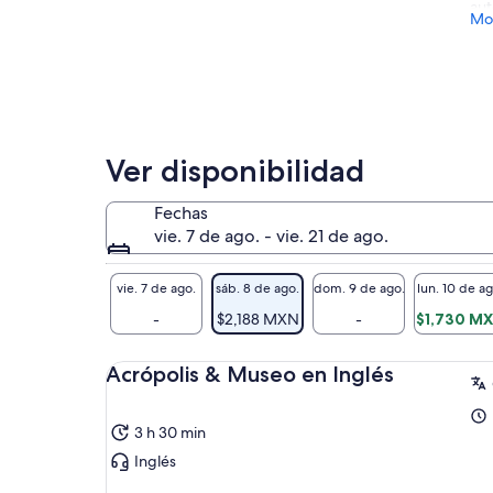
aut
adulto
Mos
exp
de 
y e
Jue
Acr
mon
ver
Ver disponibilidad
mañ
inc
Fechas
vie. 7 de ago. - vie. 21 de ago.
vie. 7 de ago.
sáb. 8 de ago.
dom. 9 de ago.
lun. 10 de ag
-
$2,188 MXN
-
$1,730 M
Acrópolis & Museo en Inglés
3 h 30 min
Inglés