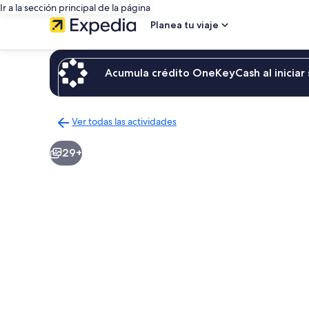
Ir a la sección principal de la página
Planea tu viaje
Acumula crédito OneKeyCash al iniciar 
Ver todas las actividades
Regresar
a
29+
la
página
de
resultados
de
actividades