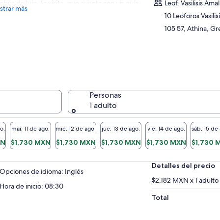
obús de lujo. La visita, que cuenta con un guía
Leof. Vasilisis Amal
trar más
erto para explicarle las mayores atracciones
10 Leoforos Vasilis
Atenas, pasará por la Plaza de la Constitución
105 57, Athina, G
l Estadio Panatenaico, sede de los primeros
gos Olímpicos modernos. Explore la
ópolis de Atenas a pie y descubra
umentos famosos como el Panteón. Si desea
 más, haga su reserva para la excursión por la
ana y opte por la opción superior, que
luye la entrada al Museo de la Acrópolis.
Personas
1 adulto
o.
mar. 11 de ago.
mié. 12 de ago.
jue. 13 de ago.
vie. 14 de ago.
sáb. 15 de
XN
$1,730 MXN
$1,730 MXN
$1,730 MXN
$1,730 MXN
$1,730 
Detalles del precio
Opciones de idioma: Inglés
$2,182 MXN x 1 adulto
Hora de inicio: 08:30
Total