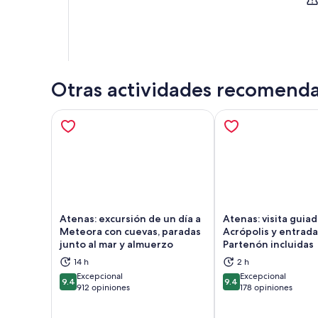
Otras actividades recomend
Atenas: excursión de un día a
Atenas: visita guiad
Meteora con cuevas, paradas
Acrópolis y entrada
junto al mar y almuerzo
Partenón incluidas
Se abrirá en una nueva pestaña
Se a
14 h
2 h
Excepcional
Excepcional
9.4
9.4
9.4 de 10
9.4 de 10
912 opiniones
178 opiniones