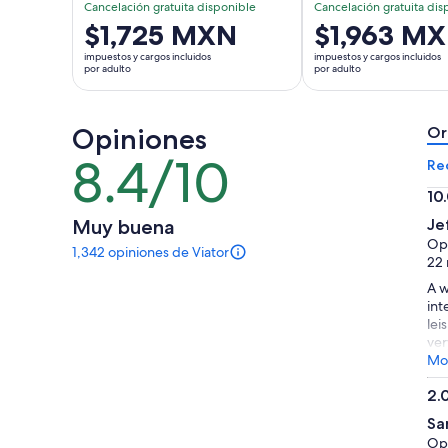
Cancelación gratuita disponible
Cancelación gratuita dis
El
$1,725 MXN
El
$1,963 M
precio
precio
impuestos y cargos incluidos
impuestos y cargos incluidos
es
es
por adulto
por adulto
de
de
$1,725 MXN.
$1,963 MXN.
Opiniones
por
por
Or
adulto
adulto
8.4/10
8.4
Re
de
10
10
10.
Muy buena
Je
de
Opi
1,342 opiniones de Viator
10
Hay
22 
1342
A w
opiniones
int
sobre
lei
esta
ver
actividad.
Mos
Más
información
2.
sobre
2.
nuestras
Sa
de
opiniones
Opi