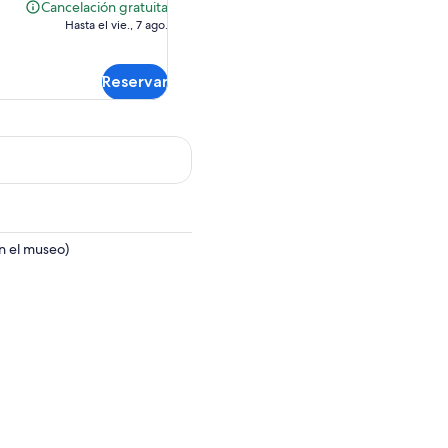
es
Cancelación gratuita
Cancelación
de
Hasta el vie., 7 ago.
gratuita
$2,182 MXN.
Reservar
on el museo)