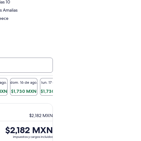
ias 10
is Amalias
reece
 ago.
dom. 16 de ago.
lun. 17 de ago.
mar. 18 de ago.
mié. 19 de ago.
jue. 20 
MXN
$1,730 MXN
$1,730 MXN
$1,730 MXN
$1,730 MXN
$1,73
$2,182 MXN
El
$2,182 MXN
precio
impuestos y cargos incluidos