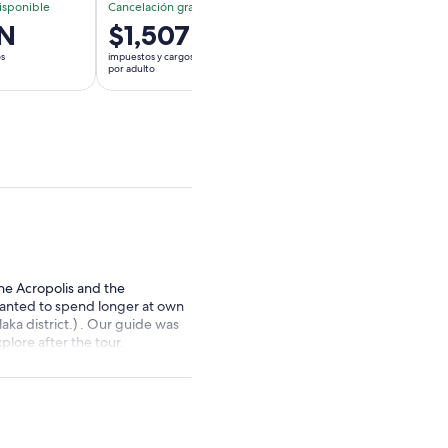
isponible
Cancelación gratuita disponible
Cancelación gratuit
N
El
$1,507 MXN
El
$1,944 
precio
precio
os
impuestos y cargos incluidos
impuestos y cargos inclu
es
es
por adulto
por adulto
de
de
$1,507 MXN.
$1,944 MXN.
por
por
adulto
adulto
he Acropolis and the
 wanted to spend longer at own
aka district.) . Our guide was
lore after the tour.