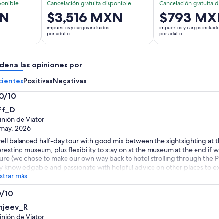
ponible
Cancelación gratuita disponible
Cancelación gratuita d
XN
El
$3,516 MXN
El
$793 MX
precio
precio
impuestos y cargos incluidos
impuestos y cargos incluid
es
es
por adulto
por adulto
de
de
$3,516 MXN.
$793 MXN.
dena las opiniones por
por
por
adulto
adulto
cientes
Positivas
Negativas
.0/10
0
ff_D
nión de Viator
may. 2026
ell balanced half-day tour with good mix between the sightsighting at t
eresting museum, plus flexibility to stay on at the museum at the end if
sure (we chose to make our own way back to hotel strolling through the Pl
y knowledgable and passionate with helpful advice on other places to exp
trar más
0/10
0
njeev_R
nión de Viator