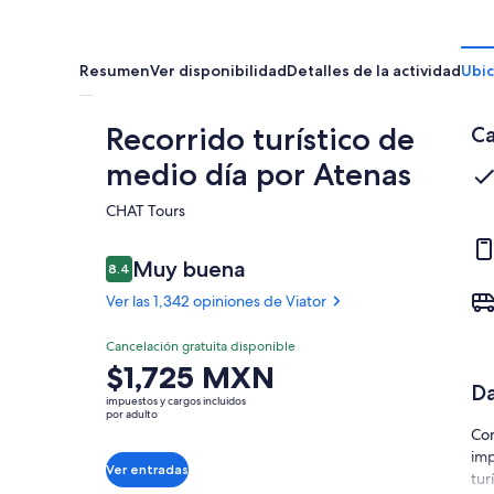
Resumen
Ver disponibilidad
Detalles de la actividad
Ubic
Recorrido turístico de
Ca
medio día por Atenas
CHAT Tours​
Opiniones
Muy buena
8.4
8.4 de 10,
Ver las 1,342 opiniones de Viator
Muy
Cancelación gratuita disponible
8.4
El
$1,725 MXN
8.4 de 10
buena
Da
precio
impuestos y cargos incluidos
Ver las
es
por adulto
1,342
Com
de
opiniones
imp
$1,725 MXN.
de Viator
Ver entradas
tur
por