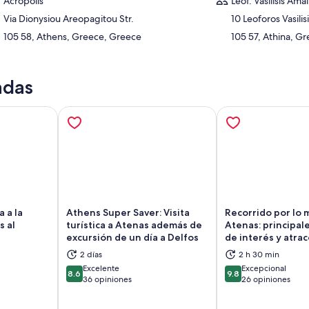
Acropolis
Leof. Vasilisis Amal
Via Dionysiou Areopagitou Str.
10 Leoforos Vasilis
105 58, Athens, Greece, Greece
105 57, Athina, G
adas
a a la
Athens Super Saver: Visita
Recorrido por lo 
s al
turística a Atenas además de
Atenas: principal
excursión de un día a Delfos
de interés y atra
brirá en una nueva pestaña
Se abrirá en una nueva pestaña
Se
2 días
2 h 30 min
Excelente
Excepcional
8.6
9.8
8.6 de 10
9.8 de 10
36 opiniones
26 opiniones