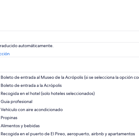
 traducido automáticamente.
Se
cción
abrirá
en
una
nueva
Boleto de entrada al Museo de la Acrópolis (si se selecciona la opción c
pestaña
Boleto de entrada a la Acrópolis
Recogida en el hotel (solo hoteles seleccionados)
Guia profesional
Vehículo con aire acondicionado
Propinas
Alimentos y bebidas
Recogida en el puerto de El Pireo, aeropuerto, airbnb y apartamentos