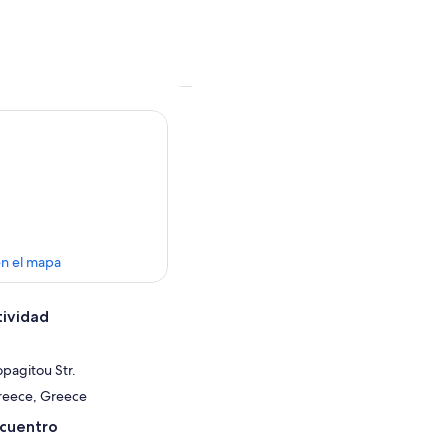
en el mapa
tividad
opagitou Str.
Greece, Greece
ncuentro