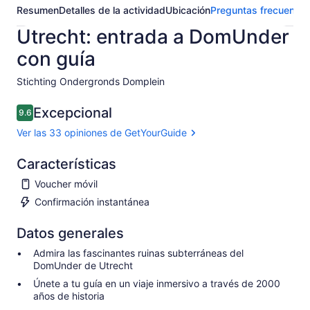
Resumen
Detalles de la actividad
Ubicación
Preguntas frecuentes
Utrecht: entrada a DomUnder
con guía
Stichting Ondergronds Domplein​
Excepcional
9.6
9.6 de 10
Ver las 33 opiniones de GetYourGuide
Características
Voucher móvil
Confirmación instantánea
Datos generales
Admira las fascinantes ruinas subterráneas del
DomUnder de Utrecht
Únete a tu guía en un viaje inmersivo a través de 2000
años de historia