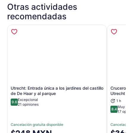
Otras actividades
recomendadas
Utrecht: Entrada única a los jardines del castillo
Crucero en 
Se abrirá en una nueva pestaña
de De Haar y al parque
Utrecht co
Excepcional
1 h
9.6
9.6 de 10
21 opiniones
Muy bue
8.4
8.4 de 10
17 opini
Cancelación gratuita disponible
Cancelación g
El
El