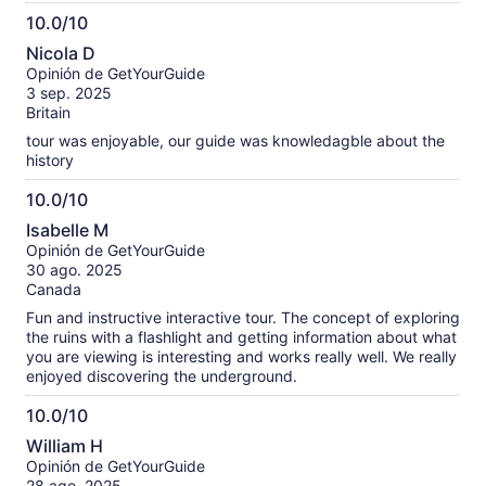
10.0/10
10.0
Nicola D
de
Opinión de GetYourGuide
10
3 sep. 2025
Britain
tour was enjoyable, our guide was knowledagble about the
history
10.0/10
10.0
Isabelle M
de
Opinión de GetYourGuide
10
30 ago. 2025
Canada
Fun and instructive interactive tour. The concept of exploring
the ruins with a flashlight and getting information about what
you are viewing is interesting and works really well. We really
enjoyed discovering the underground.
10.0/10
10.0
William H
de
Opinión de GetYourGuide
10
28 ago. 2025