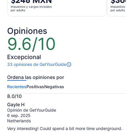
$248 MXN
$366
precio
precio
impuestos y cargos incluidos
impuestos y car
es
es
por adulto
por adulto
de
de
$248 MXN.
$366 MXN
por
por
Opiniones
adulto
adulto
9.6/10
9.6
de
10
Excepcional
33 opiniones de GetYourGuide
Hay
33
Ordena las opiniones por
opiniones
sobre
Recientes
Positivas
Negativas
esta
actividad.
8.0/10
Más
8.0
información
Gayle H
de
sobre
Opinión de GetYourGuide
10
nuestras
6 sep. 2025
opiniones
Netherlands
verificadas
Very interesting! Could spend a bit more time underground.