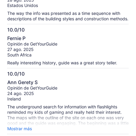
Estados Unidos
The way the info was presented as a time sequence with
descriptions of the building styles and construction methods.
10.0/10
10.0
Fernie P
de
Opinión de GetYourGuide
10
27 ago. 2025
South Africa
Really interesting history, guide was a great story teller.
10.0/10
10.0
Ann Gerety S
de
Opinión de GetYourGuide
10
24 ago. 2025
Ireland
The underground search for information with flashlights
reminded my kids of gaming and really held their interest.
The maps with the outline of the site on each one was very
good and the guide was engaging. The beginning was a little
shaky - thought it was just the two rooms at first. overall a
Mostrar más
great experience. one of the highlights of our visit to The