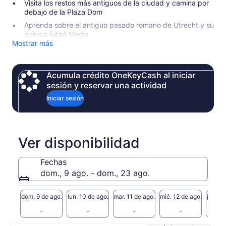
Visita los restos más antiguos de la ciudad y camina por
debajo de la Plaza Dom
Aprenda sobre el antiguo pasado romano de Utrecht y su
icónica Edad Media
Mostrar más
Acumula crédito OneKeyCash al iniciar
sesión y reservar una actividad
Iniciar sesión
Ver disponibilidad
Fechas
dom., 9 ago. - dom., 23 ago.
dom. 9 de ago.
lun. 10 de ago.
mar. 11 de ago.
mié. 12 de ago.
jue. 13
-
-
-
-