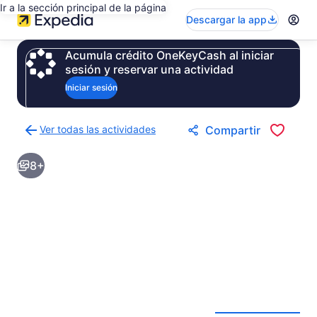
Ir a la sección principal de la página
Descargar la app
Acumula crédito OneKeyCash al iniciar
sesión y reservar una actividad
Iniciar sesión
Ver todas las actividades
Compartir
Regresar
a
8+
la
página
de
resultados
de
actividades