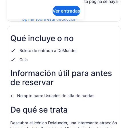
Es posible que el contenido de esta página se haya
traducido automáticamente.
Ver entradas
Ver texto original (en inglés)
Se
Opinar sobre esta traducción
abrirá
en
una
Qué incluye o no
nueva
pestaña
Boleto de entrada a DoMunder
Guía
Información útil para antes
de reservar
No apto para: Usuarios de silla de ruedas
De qué se trata
Descubra el icónico DoMunder, una interesante atracción