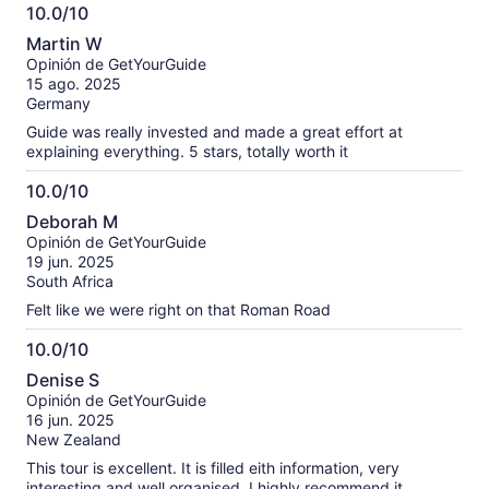
10.0/10
Netherlands.
10.0
Martin W
de
Opinión de GetYourGuide
10
15 ago. 2025
Germany
Guide was really invested and made a great effort at
explaining everything. 5 stars, totally worth it
10.0/10
10.0
Deborah M
de
Opinión de GetYourGuide
10
19 jun. 2025
South Africa
Felt like we were right on that Roman Road
10.0/10
10.0
Denise S
de
Opinión de GetYourGuide
10
16 jun. 2025
New Zealand
This tour is excellent. It is filled eith information, very
interesting and well organised. I highly recommend it.