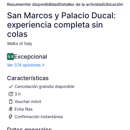
Resumen
Ver disponibilidad
Detalles de la actividad
Ubicación
Pre
San Marcos y Palacio Ducal:
experiencia completa sin
colas
Walks of Italy​
Excepcional
9.4
9.4 de 10
Ver 374 opiniones
Características
Cancelación gratuita disponible
3 h
Voucher móvil
Evita filas
Confirmación instantánea
Datos generales