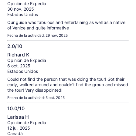
de
Opinión de Expedia
10
30 nov. 2025
Estados Unidos
Our guide was fabulous and entertaining as well as a native
of Venice and quite informative
Fecha de la actividad: 29 nov. 2025
2.0/10
2.0
Richard K
de
Opinión de Expedia
10
6 oct. 2025
Estados Unidos
Could not find the person that was doing the tour! Got their
early, walked around and couldn't find the group and missed
the tour! Very disappointed!
Fecha de la actividad: 5 oct. 2025
10.0/10
10.0
Larissa H
de
Opinión de Expedia
10
12 jul. 2025
Canadá