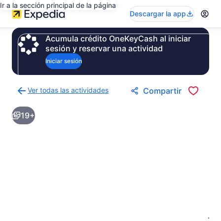
Ir a la sección principal de la página
Descargar la app
Acumula crédito OneKeyCash al iniciar
sesión y reservar una actividad
Iniciar sesión
Ver todas las actividades
Compartir
Regresar
a
19+
la
página
de
resultados
de
actividades