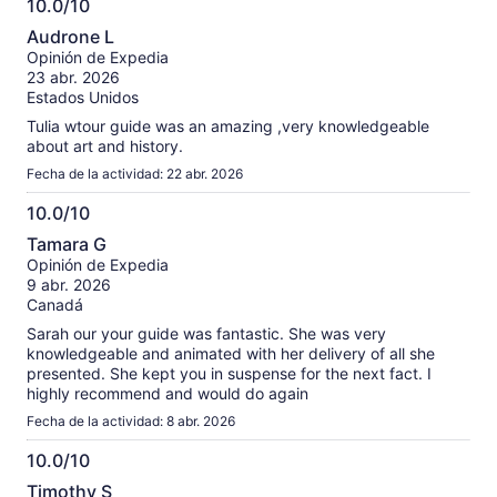
10.0/10
told us. Really great experience. Thank you. For those
10.0
Audrone L
planning to visit. This is a long tour (3 hours) we had a family
de
Opinión de Expedia
with a child of about 7/8 on ours. She was tired after 1.5hrs
10
23 abr. 2026
with the walking and the talking and the parents kept
Estados Unidos
harassing our guide asking how long was left. He was patient
and had done his best to keep the child engaged during the
Tulia wtour guide was an amazing ,very knowledgeable
tour, specifically pointing out things directly to her that she
about art and history.
might enjoy or find interesting. My point is take note of the
Fecha de la actividad: 22 abr. 2026
time and if this might be too long for your family.
10.0/10
10.0
Tamara G
de
Opinión de Expedia
10
9 abr. 2026
Canadá
Sarah our your guide was fantastic. She was very
knowledgeable and animated with her delivery of all she
presented. She kept you in suspense for the next fact. I
highly recommend and would do again
Fecha de la actividad: 8 abr. 2026
10.0/10
10.0
Timothy S