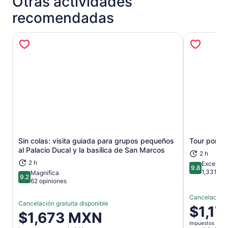
Otras actividades
recomendadas
Sin colas: visita guiada para grupos pequeños
Tour por l
Se abrirá en una nueva pestaña
al Palacio Ducal y la basílica de San Marcos
2 h
2 h
Excepcio
9.8
9.8 de 10
1,331 op
Magnífica
9.2
9.2 de 10
62 opiniones
Cancelación g
Cancelación gratuita disponible
El
$1,1
El
$1,673 MXN
precio
precio
impuestos y car