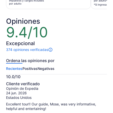
es
impuestos y cargos incluidos
por adulto*
es
por adulto
de
*Si ingresas va
de
$1,175 MX
$1,673 MXN.
por
por
Opiniones
adulto*
adulto
*Si
9.4/10
9.4
ingresas
de
varios
10
adultos,
Excepcional
obtienes
374 opiniones verificadas
un
Hay
precio
374
Ordena las opiniones por
más
opiniones
sobre
bajo
Recientes
Positivas
Negativas
esta
actividad.
10.0/10
Más
10.0
información
Cliente verificado
de
sobre
Opinión de Expedia
10
nuestras
24 jun. 2026
opiniones
Estados Unidos
verificadas
Excellent tour!! Our guide, Mose, was very informative,
helpful and entertaining!