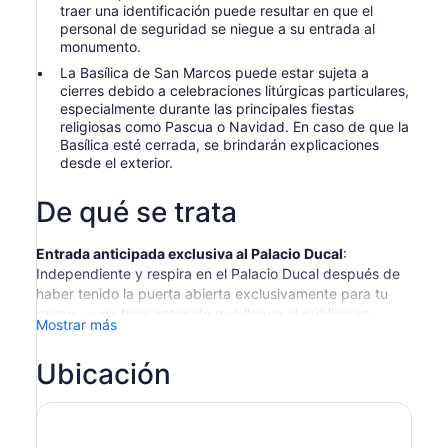
traer una identificación puede resultar en que el
personal de seguridad se niegue a su entrada al
monumento.
La Basílica de San Marcos puede estar sujeta a
cierres debido a celebraciones litúrgicas particulares,
especialmente durante las principales fiestas
religiosas como Pascua o Navidad. En caso de que la
Basílica esté cerrada, se brindarán explicaciones
desde el exterior.
De qué se trata
Entrada anticipada exclusiva al Palacio Ducal
:
Independiente y respira en el Palacio Ducal después de
haber tenido la puerta abierta exclusivamente para tu
grupo - ¡una hora antes de que llegue el público en
Mostrar más
general! Nota: Esto solo es posible con la hora de reserva
a las 8:00 a.m.
Ubicación
Combine los dos principales lugares de interés de
Venecia en un recorrido extraordinario dirigido por un
experto guía local. Con entradas reservadas previamente
y acceso sin colas, te dirigirás directamente a la Basílica