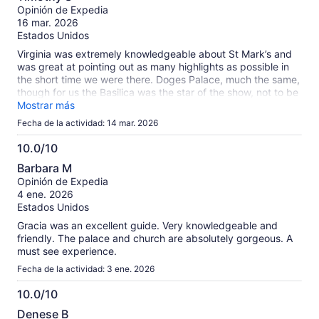
de
Opinión de Expedia
10
16 mar. 2026
Estados Unidos
Virginia was extremely knowledgeable about St Mark’s and
was great at pointing out as many highlights as possible in
the short time we were there. Doges Palace, much the same,
though for us the Basilica was the star of the show, not to be
missed!!
Mostrar más
Fecha de la actividad: 14 mar. 2026
10.0/10
10.0
Barbara M
de
Opinión de Expedia
10
4 ene. 2026
Estados Unidos
Gracia was an excellent guide. Very knowledgeable and
friendly. The palace and church are absolutely gorgeous. A
must see experience.
Fecha de la actividad: 3 ene. 2026
10.0/10
10.0
Denese B