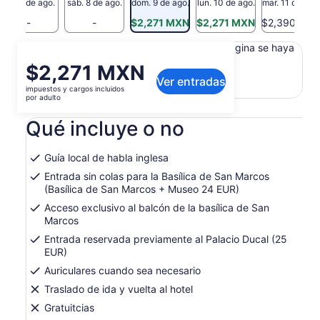
vie. 7 de ago.
sáb. 8 de ago.
dom. 9 de ago.
lun. 10 de ago.
mar. 11 de ago
-
-
$2,271 MXN
$2,271 MXN
$2,390 MX
Es posible que el contenido de esta página se haya
traducido automáticamente.
El
$2,271 MXN
Ver texto original (en inglés)
Ver entradas
precio
impuestos y cargos incluidos
Se
Opinar sobre esta traducción
es
por adulto
abrirá
de
en
Qué incluye o no
$2,271 MXN.
una
por
nueva
adulto
pestaña
Guía local de habla inglesa
Entrada sin colas para la Basílica de San Marcos
(Basílica de San Marcos + Museo 24 EUR)
Acceso exclusivo al balcón de la basílica de San
Marcos
Entrada reservada previamente al Palacio Ducal (25
EUR)
Auriculares cuando sea necesario
Traslado de ida y vuelta al hotel
Gratuitcias