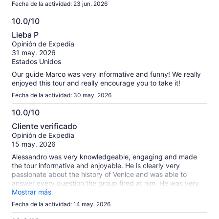
Fecha de la actividad: 23 jun. 2026
10.0/10
10.0
Lieba P
de
Opinión de Expedia
10
31 may. 2026
Estados Unidos
Our guide Marco was very informative and funny! We really
enjoyed this tour and really encourage you to take it!
Fecha de la actividad: 30 may. 2026
10.0/10
10.0
Cliente verificado
de
Opinión de Expedia
10
15 may. 2026
Alessandro was very knowledgeable, engaging and made
the tour informative and enjoyable. He is clearly very
passionate about the history of Venice and was able to
answer every question the group fired at him. He was very
patient with others in the group who would wonder off or
Mostrar más
turn up late. St Marc’s Basilica and the Doges Palace are
Fecha de la actividad: 14 may. 2026
both not-to-miss experiences in Venice. Even at 3 hours it
felt like there was so much more that Alessandro could have