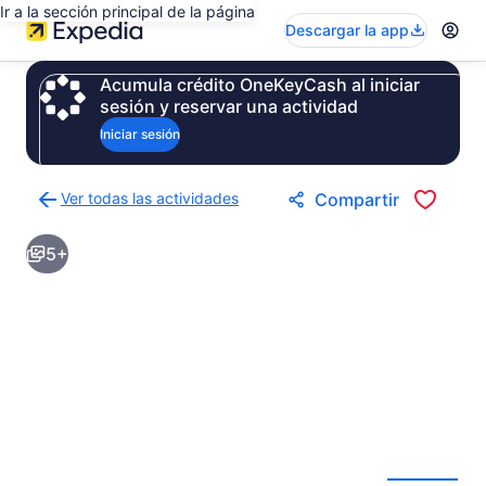
Ir a la sección principal de la página
Descargar la app
Acumula crédito OneKeyCash al iniciar
sesión y reservar una actividad
Iniciar sesión
Ver todas las actividades
Compartir
Regresar
a
5+
la
página
de
resultados
de
actividades