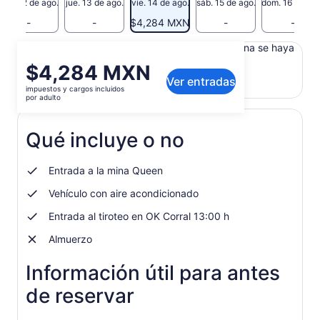
mié. 12 de ago.
jue. 13 de ago.
vie. 14 de ago.
sáb. 15 de ago.
dom. 16 de ago
-
-
$4,284 MXN
-
-
Es posible que el contenido de esta página se haya
traducido automáticamente.
El
$4,284 MXN
Ver texto original (en inglés)
Ver entradas
precio
impuestos y cargos incluidos
Se
Opinar sobre esta traducción
es
por adulto
abrirá
de
en
$4,284 MXN.
una
Qué incluye o no
por
nueva
adulto
pestaña
Entrada a la mina Queen
Vehículo con aire acondicionado
Entrada al tiroteo en OK Corral 13:00 h
Almuerzo
Información útil para antes
de reservar