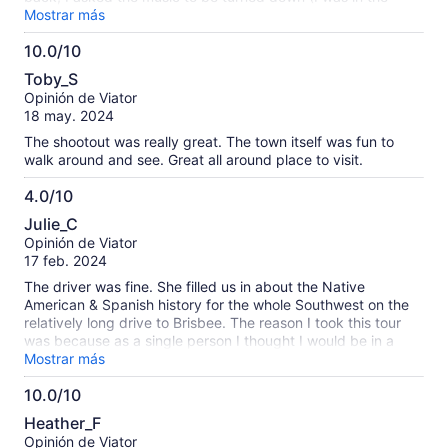
back); however it wasn’t and I had to listen to bad country
Mostrar más
music all the way back. The graveyard was disappointing.
10.0/10
10.0
Toby_S
de
Opinión de Viator
10
18 may. 2024
The shootout was really great. The town itself was fun to
walk around and see. Great all around place to visit.
4.0/10
4.0
Julie_C
de
Opinión de Viator
10
17 feb. 2024
The driver was fine. She filled us in about the Native
American & Spanish history for the whole Southwest on the
relatively long drive to Brisbee. The reason I took this tour
was because as a single person I thought I would be in a
group to visit the sights but ended up it was just
Mostrar más
transportation to the two towns. We were on our own to
10.0/10
figure out what was there to see after that. I could have
10.0
driven myself, been much more comfortable and not have to
Heather_F
be on such a tight timetable & have to walk to everything. (1
de
Opinión de Viator