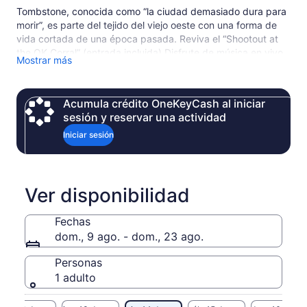
Tombstone, conocida como “la ciudad demasiado dura para
morir”, es parte del tejido del viejo oeste con una forma de
vida cortada de una época pasada. Reviva el “Shootout at
the OK Corral” (entrada incluida) Disfrute de música en vivo
Mostrar más
y un almuerzo en Big Nose Kate's Saloon, o tome una bebida
fría en Crystal Palace. Paseo en una diligencia tirada por
caballos reales (no incluida). Camine por las lápidas en el
Acumula crédito OneKeyCash al iniciar
cementerio de Boot Hill (entrada incluida). ¡Seguro que
sesión y reservar una actividad
disfrutarás del sabor y de la aventura del salvaje oeste!
Iniciar sesión
Ver disponibilidad
Fechas
dom., 9 ago. - dom., 23 ago.
Personas
1 adulto