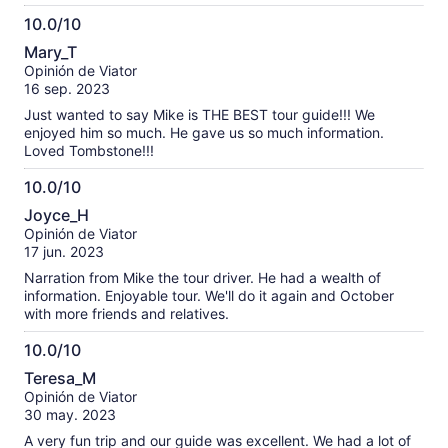
10.0/10
10.0
Mary_T
de
Opinión de Viator
10
16 sep. 2023
Just wanted to say Mike is THE BEST tour guide!!! We
enjoyed him so much. He gave us so much information.
Loved Tombstone!!!
10.0/10
10.0
Joyce_H
de
Opinión de Viator
10
17 jun. 2023
Narration from Mike the tour driver. He had a wealth of
information. Enjoyable tour. We'll do it again and October
with more friends and relatives.
10.0/10
10.0
Teresa_M
de
Opinión de Viator
10
30 may. 2023
A very fun trip and our guide was excellent. We had a lot of