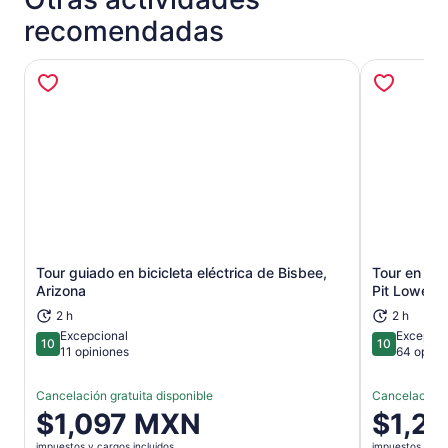
recomendadas
Tour guiado en bicicleta eléctrica de Bisbee,
Tour en je
Se abrirá en una nueva pestaña
Arizona
Pit Lowell 
2 h
2 h
Excepcional
Excepcio
10
10
10 de 10
10 de 10
11 opiniones
64 opini
Cancelación gratuita disponible
Cancelación g
El
$1,097 MXN
El
$1,2
precio
precio
impuestos y cargos incluidos
impuestos y car