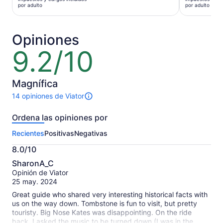
es
es
por adulto
por adulto
de
de
$1,097 MXN.
$1,234 M
por
por
Opiniones
adulto
adulto
9.2/10
9.2
de
10
Magnífica
14 opiniones de Viator
Hay
14
Ordena las opiniones por
opiniones
sobre
Recientes
Positivas
Negativas
esta
actividad.
8.0/10
Más
8.0
información
SharonA_C
de
sobre
Opinión de Viator
10
nuestras
25 may. 2024
opiniones
Great guide who shared very interesting historical facts with
verificadas
us on the way down. Tombstone is fun to visit, but pretty
touristy. Big Nose Kates was disappointing. On the ride
back, I asked the music to be turned down (I was in the