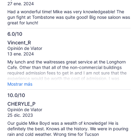
hour in Brisbee where we were encouraged to get coffee & 3
10
27 ene. 2024
hours in Tombstone where I found out everything costs, even
the gunfight & wandering around Boot Hill! Which we didn’t
Had a wonderful time! Mike was very knowledgeable! The
have time for). I took your tour from Las Vegas to Boulder &
gun fight at Tombstone was quite good! Big nose saloon was
the Boulder Dam and it was 100% better!
great for lunch!
6.0/10
6.0
Vincent_R
de
Opinión de Viator
10
13 ene. 2024
My lunch and the waitresses great service at the Longhorn
Cafe. Other than that all of the non-commercial buildings
required admission fees to get in and I am not sure that the
experience would be worth the cost of admission. I was
there on a sunny January morning with the temperature near
Mostrar más
60 degrees. No one rode the stage coaches or trolleys
10.0/10
during the 2.5 hours that I was there.
10.0
CHERYLE_P
de
Opinión de Viator
10
25 dic. 2023
Our guide Mike Boyd was a wealth of knowledge! He is
definitely the best. Knows all the history. We were in pouring
rain and cold weather. Wrong time for Tucson