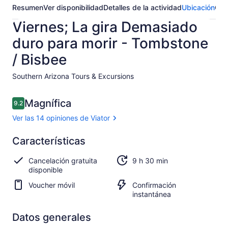
Resumen
Ver disponibilidad
Detalles de la actividad
Ubicación
Opi
Viernes; La gira Demasiado
duro para morir - Tombstone
/ Bisbee
Southern Arizona Tours & Excursions​
Opiniones
Magnífica
9.2
9.2 de 10,
Ver las 14 opiniones de Viator
Magnífica
Características
9.2
9.2 de 10
Ver las
Cancelación gratuita
9 h 30 min
14
disponible
opiniones
de Viator
Voucher móvil
Confirmación
instantánea
Datos generales