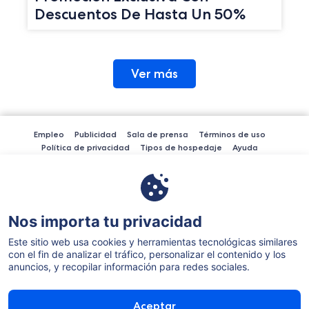
Descuentos De Hasta Un 50%
Ver más
Empleo
Publicidad
Sala de prensa
Términos de uso
Política de privacidad
Tipos de hospedaje
Ayuda
Términos de redes sociales
Expedia Inc. no es responsable del contenido de los sitios web externos.
Nos importa tu privacidad
Este sitio web usa cookies y herramientas tecnológicas similares
con el fin de analizar el tráfico, personalizar el contenido y los
anuncios, y recopilar información para redes sociales.
©2026 Expedia, Inc., una empresa de Expedia Group. Todos los
derechos reservados. Expedia y el logo del avión son marcas
Aceptar
registradas o marcas comerciales de Expedia, Inc.