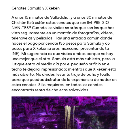
Cenotes Samulá y X’kekén
A unos 15 minutos de Valladolid, y a unos 30 minutos de
Chichén Itzá están estos cenotes que son IM-PRE-SIO-
NAN-TES!! Cuando los visites sabrás que son los que has
visto seguramente en un montón de fotografías, videos,
telenovelas y películas. Hay una entrada común donde
haces el pago por cenote (35 pesos para Samulá y 65
pesos para X’kekén si eres mexicano, presentando tu
INE). Mi sugerencia es que visites ambos porque no hay
uno mejor que el otro. Samulá está más cubierto, pero la
luz que entra al medio día por el pequeño orificio en el
techo te dejará impresionado; mientras que X’kekén está
más abierto. No olvides llevar tu traje de baño y toalla
para que puedas disfrutar de la experiencia de nadar en
estos cenotes. Si lo requieres, en todos los cenotes
encontrarás renta de chalecos salvavidas.