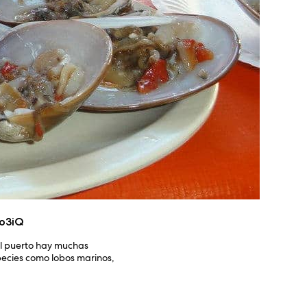
5o3iQ
el puerto hay muchas
pecies como lobos marinos,