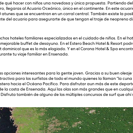
 de qué hacer con niños una novedosa y única propuesta. Partiendo de
o, llegaras al Acuario Oceánico, único en el continente. En este acua
 atunes que se encuentran en un corral central. También existe la posi
ente del acuario para asegurarte de que tengan el traje de neopreno di
hos hoteles familiares especializados en el cuidado de niños. En el ho
nmejorable buffet de desayuno. En el Estero Beach Hotel & Resort podrás
ffet dominical que es lo más elogiado. Y en el Corona Hotel & Spa encont
urante tu viaje familiar en Ensenada.
 opciones interesantes para la gente joven. Gracias a su buen oleaje y
ractiva para los surfistas de todo el mundo quienes la llaman “la cuna
tera hacia el Océano Pacífico. Para disfrutar aun más de este deporte v
e la costa de Ensenada. Aquí las olas son más grandes que en cualquier
Disfruta también de alguno de los múltiples concursos de surf que ahí s