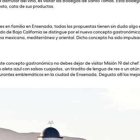
e disfrutar del vino, es visitar las Bodegas de Santo Tomás. Esta bode
esto, cata de sus productos.
es en familia en Ensenada, todas las propuestas tienen sin duda algo 
ado de Baja California se distingue por el nuevo concepto gastronómic
cina mexicana, mediterránea y oriental. Dicho concepto ha sido impulsa
ste concepto gastronómico no debes dejar de visitar Misión 19 del chef 
 aleta azul con salsas cuajadas, un tiradito de lengua de res o un atún 
aurantes emblemáticos en la ciudad de Ensenada. Degusta allí los mejo