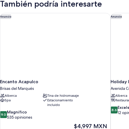
También podría interesarte
Encanto Acapulco
Holiday 
Anuncio
Anuncio
Encanto Acapulco
Holiday 
Brisas del Marqués
Avenida C
Alberca
Tina de hidromasaje
Alberca
Spa
Estacionamiento
Restaura
incluido
8.6
Excel
8.6
9.0
Magnífico
de
12 opi
9.0
de
535 opiniones
10,
10,
Excelente
El
$4,997 MXN
Magnífico,
12