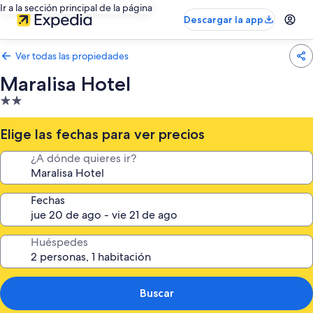
Ir a la sección principal de la página
Descargar la app
Ver todas las propiedades
Maralisa Hotel
Propiedad
de
2.0
Elige las fechas para ver precios
estrellas
¿A dónde quieres ir?
Fechas
Huéspedes
Buscar