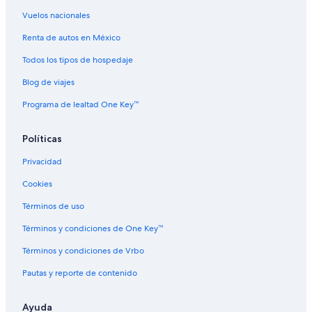
e
n
A
e
u
a
A
c
s
r
Vuelos nacionales
c
c
a
F
y
h
a
p
a
H
Renta de autos en México
C
p
u
i
o
Todos los tipos de hospedaje
l
u
l
r
t
u
l
c
w
e
Blog de viajes
b
c
o
a
l
o
y
,
Programa de lealtad One Key™
4
H
i
d
Políticas
e
Privacidad
a
w
Cookies
a
y
Términos de uso
N
e
Términos y condiciones de One Key™
a
r
Términos y condiciones de Vrbo
A
Pautas y reporte de contenido
c
a
p
Ayuda