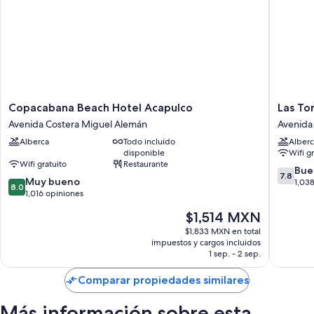
Copacabana
Las
Copacabana Beach Hotel Acapulco
Las To
Beach
Torres
Avenida Costera Miguel Alemán
Avenida
Hotel
Gemela
Alberca
Todo incluido
Alberc
Acapulco
Acapulc
disponible
Wifi g
Avenida
Avenida
Wifi gratuito
Restaurante
Costera
Costera
7.8
Bue
7.8
8.0
Miguel
Muy bueno
Miguel
de
1,03
8.0
de
Alemán
1,016 opiniones
Alemán
10,
10,
Bueno,
El
$1,514 MXN
Muy
1,038
precio
bueno,
$1,833 MXN en total
opinion
actual
impuestos y cargos incluidos
1,016
es
1 sep. - 2 sep.
opiniones
de
$1,514 MXN
Comparar propiedades similares
Más información sobre esta