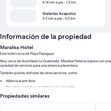
A 14 min a pie
- 1.2 km
Galerías Acapulco
A 2 min a pie
- 0.2 km
Información de la propiedad
Maralisa Hotel
Este hotel cerca de Playa Papagayo
Muy cerca de Acantilado La Quebrada, Maralisa Hotel te espera con una
variedad de servicios para una estancia placentera.
También podrás disfrutar de otros servicios, como:
Alberca al aire libre
Elevador y caja de seguridad en la recepción
Propiedades similares
Copacabana Beach Hotel Acapulco
Las Torr