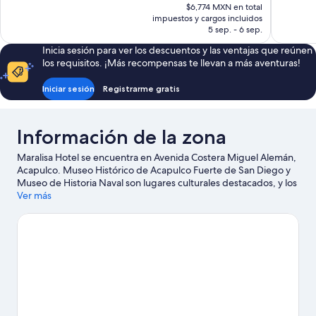
precio
$6,774 MXN en total
535
opiniones
actual
impuestos y cargos incluidos
opiniones
es
5 sep. - 6 sep.
de
Inicia sesión para ver los descuentos y las ventajas que reúnen
$4,997 MXN
los requisitos. ¡Más recompensas te llevan a más aventuras!
Iniciar sesión
Registrarme gratis
Información de la zona
Maralisa Hotel se encuentra en Avenida Costera Miguel Alemán,
Acapulco. Museo Histórico de Acapulco Fuerte de San Diego y
Museo de Historia Naval son lugares culturales destacados, y los
turistas que quieran ir de compras pueden visitar Plaza Bahia y
Ver más
Galerías Acapulco. ¿Quieres asistir a un evento o partido
mientras estás en la ciudad? Consulta el calendario de Centro de
Convenciones de Acapulco o Estadio Arena GNP Seguros.
Visita
nuestra guía de Acapulco