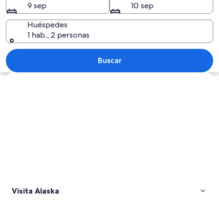
9 sep
10 sep
Huéspedes
1 hab., 2 personas
Un hidroavión rojo con el número de r
Buscar
Explorar mapa
Visita Alaska