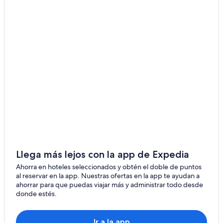
Lodges en Larsen Bay
Dillingham
Hoteles en Port Bailey
Dutch Harbor
Egegik
Igiugig
Nikolski
Iliamna
Ekwok
Perryville
Llega más lejos con la app de Expedia
Port Bailey
Ahorra en hoteles seleccionados y obtén el doble de puntos
al reservar en la app. Nuestras ofertas en la app te ayudan a
Akutan
ahorrar para que puedas viajar más y administrar todo desde
donde estés.
King Cove
Naknek
Ir a la app