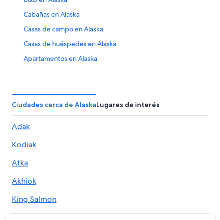
Cabañas en Alaska
Casas de campo en Alaska
Casas de huéspedes en Alaska
Apartamentos en Alaska
Hoteles con spa en Alaska
Hoteles en la playa en Alaska
Hoteles familiares en Alaska
Ciudades cerca de Alaska
Lugares de interés
Hoteles históricos en Alaska
Adak
Hoteles baratos en Alaska
Kodiak
Hoteles con traslado al aeropuerto en Alaska
Hoteles con vista en Alaska
Atka
Lodges en Alaska
Akhiok
Hoteles en Amook Bay
King Salmon
Hoteles en Karluk
Cold Bay