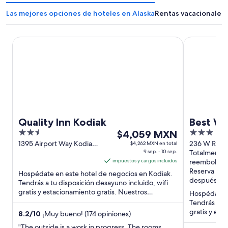
Las mejores opciones de hoteles en Alaska
Rentas vacacionales 
Quality Inn Kodiak
Best Wester
Quality Inn Kodiak
Best We
2.5
El
3
$4,059 MXN
out
precio
out
1395 Airport Way Kodiak
236 W Rezan
$4,262 MXN en total
AK
9 sep. - 10 sep.
AK
Totalmente
of
es
of
impuestos y cargos incluidos
reembolsab
5
de
5
Reserva aho
Hospédate en este hotel de negocios en Kodiak.
$4,059 MXN
después
Tendrás a tu disposición desayuno incluido, wifi
por
gratis y estacionamiento gratis. Nuestros
Hospédate e
noche
huéspedes destacan ...
Tendrás a tu
del
gratis y est
8.2
/
10
¡Muy bueno! (174 opiniones)
9
huéspedes d
"The outside is a work in progress. The rooms