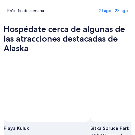
hoy,
Alaska
precios
10
para
en
Consultar
Próx. fin de semana
21 ago - 23 ago
ago
mañana
Alaska
precios
-
por
para
en
Hospédate cerca de algunas de
11
la
este
Alaska
ago
noche,
fin
para
las atracciones destacadas de
11
de
el
Alaska
ago
semana,
próximo
-
14
fin
12
ago
de
ago
-
semana,
16
21
ago
ago
-
23
ago
Playa Kuluk
Sitka Spruce Park