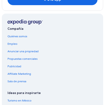
Nondalton
Port Lions
Pedro Bay
Compañía
Port Alsworth
Quiénes somos
Port Heiden
Empleo
Sand Point
Anunciar una propiedad
South Naknek
Propuestas comerciales
Publicidad
Affiliate Marketing
Sala de prensa
Ideas para inspirarte
Turismo en México