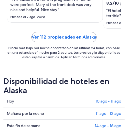
sep
8.2
/
10
¡Muy
were perfect. Mary at the front desk was very
al
nice and helpful. Nice stay."
"El hotel es
10
terrible"
Enviada el 7 ago. 2026
sep
Enviada el 5 
Ver 112 propiedades en Alaska
Precio más bajo por noche encontrado en las últimas 24 horas, con base
en una estancia de 1 noche para 2 adultos. Los precios y la disponibilidad
están sujetos a cambios. Aplican términos adicionales.
Disponibilidad de hoteles en
Alaska
Consultar
Hoy
10 ago - 11 ago
precios
en
Consultar
Mañana por la noche
11 ago - 12 ago
Alaska
precios
para
en
Consultar
Este fin de semana
14 ago - 16 ago