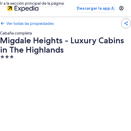
Ir a la sección principal de la página
Descargar la app
Ver todas las propiedades
Cabaña completa
Migdale Heights - Luxury Cabins
in The Highlands
Propiedad
de
3.0
estrellas
Galería