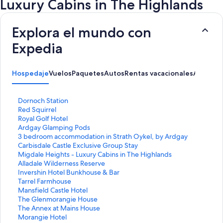
Luxury Cabins in The Highlands
Explora el mundo con
Expedia
Hospedaje
Vuelos
Paquetes
Autos
Rentas vacacionales
Activida
E
Dornoch Station
n
E
Red Squirrel
l
n
E
Royal Golf Hotel
a
l
n
E
Ardgay Glamping Pods
c
a
l
n
E
3 bedroom accommodation in Strath Oykel, by Ardgay
e
c
a
l
n
E
Carbisdale Castle Exclusive Group Stay
p
e
c
a
l
n
E
Migdale Heights - Luxury Cabins in The Highlands
a
p
e
c
a
l
n
E
Alladale Wilderness Reserve
r
a
p
e
c
a
l
n
E
Invershin Hotel Bunkhouse & Bar
a
r
a
p
e
c
a
l
n
E
Tarrel Farmhouse
a
a
r
a
p
e
c
a
l
n
E
Mansfield Castle Hotel
b
a
a
r
a
p
e
c
a
l
n
E
The Glenmorangie House
r
b
a
a
r
a
p
e
c
a
l
n
E
The Annex at Mains House
i
r
b
a
a
r
a
p
e
c
a
l
n
E
Morangie Hotel