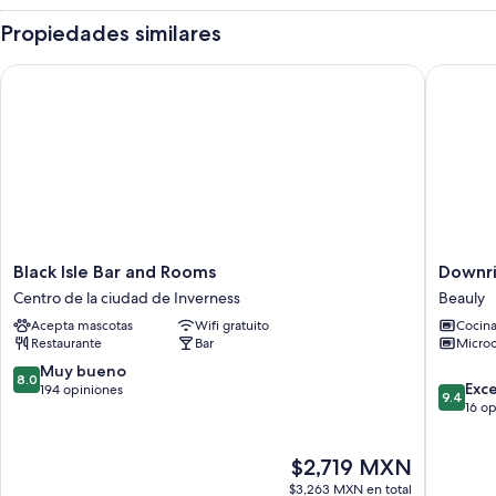
Propiedades similares
Black Isle Bar and Rooms
Downrig
Black
Downrig
Black Isle Bar and Rooms
Downri
Isle
Gabbler
Centro de la ciudad de Inverness
Beauly
Bar
Beauly
Acepta mascotas
Wifi gratuito
Cocin
and
Restaurante
Bar
Micro
Rooms
Centro
8.0
Muy bueno
8.0
9.4
de
Exc
de
194 opiniones
9.4
de
la
16 o
10,
10,
ciudad
Muy
Excepcio
de
bueno,
El
$2,719 MXN
16
Inverness
194
precio
opinion
opiniones
$3,263 MXN en total