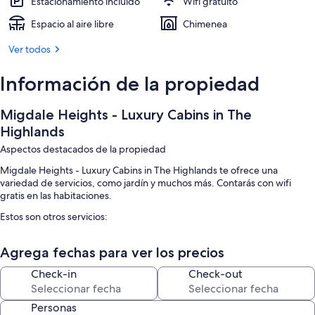
Estacionamiento incluido
Wifi gratuito
Espacio al aire libre
Chimenea
Ver todos
Información de la propiedad
Migdale Heights - Luxury Cabins in The
Highlands
Aspectos destacados de la propiedad
Migdale Heights - Luxury Cabins in The Highlands te ofrece una
variedad de servicios, como jardín y muchos más. Contarás con wifi
gratis en las habitaciones.
Estos son otros servicios:
Estacionamiento gratis
Agrega fechas para ver los precios
Características de la habitación
Check-in
Check-out
Todas las habitaciones de Migdale Heights - Luxury Cabins in The
Highlands ofrecen amenidades, como chimenea y wifi gratis.
Personas
Otros servicios que también encontrarás son: