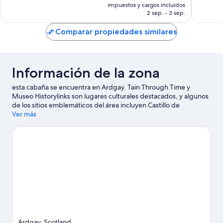
actual
impuestos y cargos incluidos
es
2 sep. - 3 sep.
de
$2,719 MXN
Comparar propiedades similares
Información de la zona
esta cabaña se encuentra en Ardgay. Tain Through Time y
Museo Historylinks son lugares culturales destacados, y algunos
de los sitios emblemáticos del área incluyen Castillo de
Carbisdale y Skibo Castle.
Ver más
Visita nuestra guía de Ardgay
Ver más cabañas en renta en Ardgay
Ardgay, Scotland