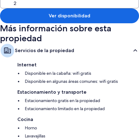
Baños con regaderas y secadoras de cabello
Ver disponibilidad
Patios privados, cocinas y refrigeradores
Más información sobre esta
propiedad
Servicios de la propiedad
Internet
Disponible en la cabaña: wifi gratis
Disponible en algunas áreas comunes: wifi gratis
Estacionamiento y transporte
Estacionamiento gratis en la propiedad
Estacionamiento limitado en la propiedad
Cocina
Horno
Lavavajillas