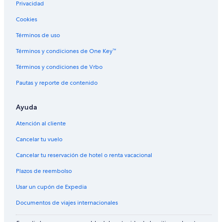
Privacidad
b
i
A
r
y
g
u
o
Cookies
A
h
l
u
r
l
t
n
Términos de uso
d
a
n
d
g
n
a
e
Términos y condiciones de One Key™
a
d
g
d
y
s
a
b
Términos y condiciones de Vrbo
r
y
Pautas y reporte de contenido
E
n
s
a
t
t
Ayuda
a
u
t
r
Atención al cliente
e
e
.
Cancelar tu vuelo
Cancelar tu reservación de hotel o renta vacacional
Plazos de reembolso
Usar un cupón de Expedia
Documentos de viajes internacionales