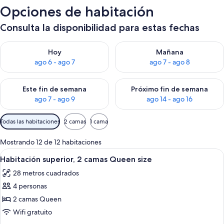
Opciones de habitación
Consulta la disponibilidad para estas fechas
Consulta la disponibilidad para hoy ago 6 - ago 7
Consulta la disponibilidad pa
Hoy
Mañana
ago 6 - ago 7
ago 7 - ago 8
Consulta la disponibilidad para este fin de semana ago 7 - ag
Consulta la disponibilidad par
Este fin de semana
Próximo fin de semana
ago 7 - ago 9
ago 14 - ago 16
Filtros
Todas las habitaciones
2 camas
1 cama
disponibles
para
Mostrando 12 de 12 habitaciones
las
Abrir
Habitación de hotel con dos camas, un e
6
Habitación superior, 2 camas Queen size
habitaciones
todas
28 metros cuadrados
las
4 personas
fotos
de
2 camas Queen
Habitación
Wifi gratuito
superior,