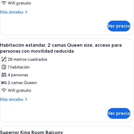
superior,
Wifi gratuito
1
Más
Más detalles
cama
detalles
King
sobre
Ver precio
Habitación
size,
superior,
balcón
1
Abrir
Una habitación de hotel con dos camas
5
cama
Habitación estándar, 2 camas Queen size, acceso para
todas
King
personas con movilidad reducida
size,
las
28 metros cuadrados
balcón
fotos
1 habitación
de
4 personas
Habitación
estándar,
2 camas Queen
2
Wifi gratuito
camas
Más
Más detalles
Queen
detalles
size,
sobre
Ver precio
Habitación
acceso
estándar,
para
2
Abrir
Ropa de cama de alta calidad y caja de
personas
5
camas
Superior King Room Balcony