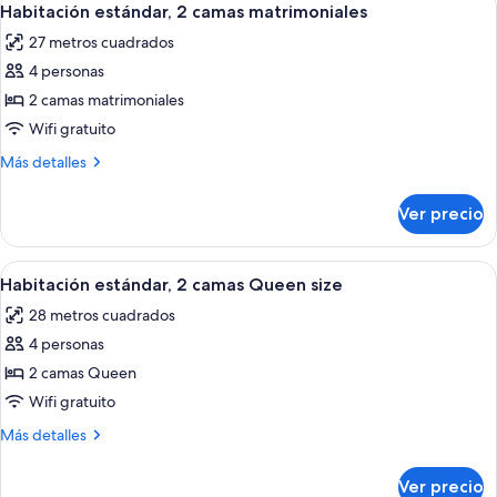
6
cama
Habitación estándar, 2 camas matrimoniales
todas
King
27 metros cuadrados
size
las
4 personas
fotos
de
2 camas matrimoniales
Habitación
Wifi gratuito
estándar,
Más
Más detalles
2
detalles
camas
sobre
Ver precio
Habitación
matrimoniales
estándar,
2
Abrir
Habitación de hotel con dos camas, u
6
camas
Habitación estándar, 2 camas Queen size
todas
matrimoniales
28 metros cuadrados
las
4 personas
fotos
de
2 camas Queen
Habitación
Wifi gratuito
estándar,
Más
Más detalles
2
detalles
camas
sobre
Ver precio
Habitación