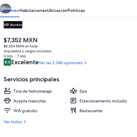
and
erior
Siguiente
Spa
81+
Resumen
Habitaciones
Ubicación
Políticas
VIP Access
El
$7,352 MXN
precio
$8,324 MXN en total
actual
impuestos y cargos incluidos
es
6 sep. - 7 sep.
de
Opiniones
Excelente
8.6
Ver las 3,346 opiniones
8.6 de 10,
$7,352 MXN
Entrada de la propiedad
Servicios principales
Tina de hidromasaje
Spa
Acepta mascotas
Estacionamiento incluido
Wifi gratuito
Restaurante
Ver todos