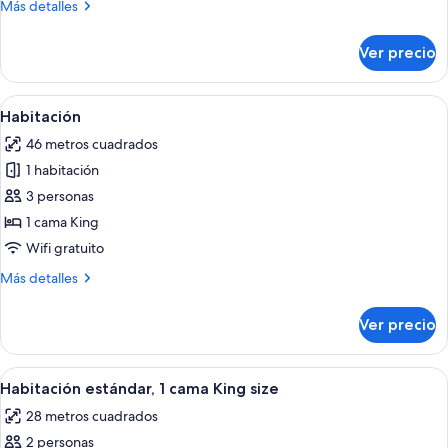
Más
Más detalles
2
detalles
camas
sobre
Ver precio
Habitación
Queen
superior,
size
2
Abrir
Habitación | Ropa de cama de alta cali
10
camas
Habitación
todas
Queen
46 metros cuadrados
size
las
1 habitación
fotos
de
3 personas
Habitación
1 cama King
Wifi gratuito
Más
Más detalles
detalles
sobre
Ver precio
Habitación
Abrir
Una cama bien hecha con sábanas blan
6
Habitación estándar, 1 cama King size
todas
28 metros cuadrados
las
2 personas
fotos