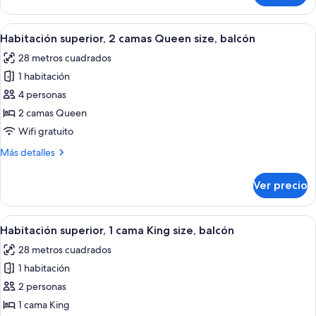
Queen
estándar,
size
2
Abrir
Habitación de hotel con dos camas, tele
6
camas
Habitación superior, 2 camas Queen size, balcón
todas
Queen
28 metros cuadrados
size
las
1 habitación
fotos
de
4 personas
Habitación
2 camas Queen
superior,
Wifi gratuito
2
Más
Más detalles
camas
detalles
Queen
sobre
Ver precio
Habitación
size,
superior,
balcón
2
Abrir
Una habitación de hotel con una cama 
7
camas
Habitación superior, 1 cama King size, balcón
todas
Queen
28 metros cuadrados
size,
las
balcón
1 habitación
fotos
de
2 personas
Habitación
1 cama King