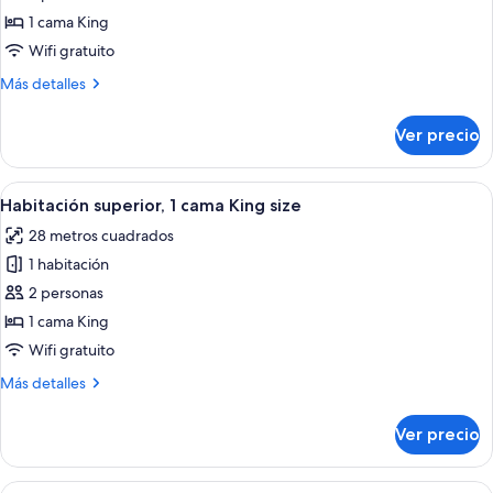
de
1 cama King
Habitación
Wifi gratuito
estándar,
Más
Más detalles
1
detalles
cama
sobre
Ver precio
Habitación
King
estándar,
size
1
Abrir
Una habitación de hotel con una cama
6
cama
Habitación superior, 1 cama King size
todas
King
28 metros cuadrados
size
las
1 habitación
fotos
de
2 personas
Habitación
1 cama King
superior,
Wifi gratuito
1
Más
Más detalles
cama
detalles
King
sobre
Ver precio
Habitación
size
superior,
1
Abrir
Habitación de hotel con dos camas, c