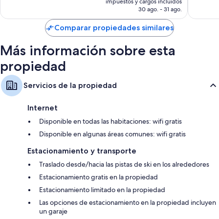
Televisiones de pantalla plana con canales por cable
impuestos y cargos incluidos
3,131
opinion
es
30 ago. - 31 ago.
opiniones
Refrigeradores, teteras eléctricas y servicio de limpieza diario
de
$6,877 MXN
Comparar propiedades similares
Más información sobre esta
propiedad
Servicios de la propiedad
Internet
Disponible en todas las habitaciones: wifi gratis
Disponible en algunas áreas comunes: wifi gratis
Estacionamiento y transporte
Traslado desde/hacia las pistas de ski en los alrededores
Estacionamiento gratis en la propiedad
Estacionamiento limitado en la propiedad
Las opciones de estacionamiento en la propiedad incluyen
un garaje