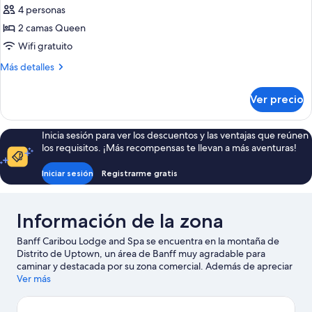
with
4 personas
Balcony
las
2 camas Queen
fotos
de
Wifi gratuito
Standard
Más
Más detalles
Two
detalles
sobre
Queen
Ver precio
Standard
Room
Two
Queen
Inicia sesión para ver los descuentos y las ventajas que reúnen
Room
los requisitos. ¡Más recompensas te llevan a más aventuras!
Iniciar sesión
Registrarme gratis
Información de la zona
Banff Caribou Lodge and Spa se encuentra en la montaña de
Distrito de Uptown, un área de Banff muy agradable para
caminar y destacada por su zona comercial. Además de apreciar
la belleza natural de Montaña Tunnel Mountain y Lago
Ver más
Minnewanka, Las personas que deseen hacer una actividad
pueden ir a Sunshine Village. También puedes darte una vuelta