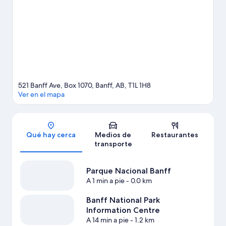
por Parque Nacional Banff. Diviértete en las montañas con
lugares para hacer ski cross-country y lugares para hacer
snowboard, o prueba otras actividades al aire libre, como
snowtubing y paseos en moto de nieve. Los huéspedes valoran
la ubicación céntrica de este hotel.
Visita nuestra guía de Banff
521 Banff Ave, Box 1070, Banff, AB, T1L 1H8
Ver en el mapa
Sección del mapa
Qué hay cerca
Medios de
Restaurantes
transporte
Parque Nacional Banff
A 1 min a pie
- 0.0 km
Banff National Park
Information Centre
A 14 min a pie
- 1.2 km