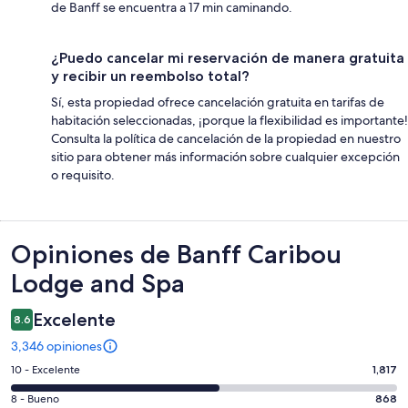
de Banff se encuentra a 17 min caminando.
¿Puedo cancelar mi reservación de manera gratuita
y recibir un reembolso total?
Sí, esta propiedad ofrece cancelación gratuita en tarifas de
habitación seleccionadas, ¡porque la flexibilidad es importante!
Consulta la política de cancelación de la propiedad en nuestro
sitio para obtener más información sobre cualquier excepción
o requisito.
Opiniones
Opiniones de Banff Caribou
Lodge and Spa
Excelente
8.6
3,346 opiniones
Puntuación
10 - Excelente
1,817
de
Puntuación
8 - Bueno
868