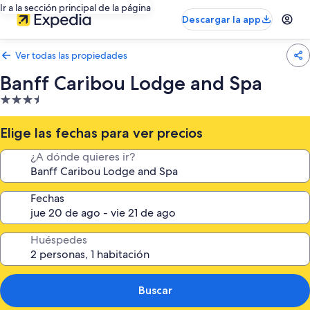
Ir a la sección principal de la página
Descargar la app
Ver todas las propiedades
Banff Caribou Lodge and Spa
Propiedad
de
3.5
Elige las fechas para ver precios
estrellas
¿A dónde quieres ir?
Fechas
Huéspedes
Buscar