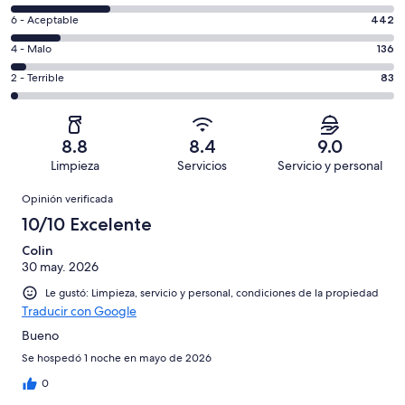
10,
de
es
Puntuación
6 - Aceptable
442
8,
decir,
de
es
Puntuación
4 - Malo
136
Excelente.
6,
decir,
de
Basada
es
Puntuación
2 - Terrible
83
Bueno.
4,
en
decir,
de
Basada
es
1817
Aceptable.
2,
en
decir,
de
Basada
es
868
Malo.
8.8
8.4
9.0
3346
en
decir,
de
Basada
Limpieza
Servicios
Servicio y personal
opiniones
442
Terrible.
3346
en
Opiniones
de
Basada
opiniones
Opinión verificada
136
3346
en
de
10/10 Excelente
opiniones
83
3346
de
Colin
opiniones
30 may. 2026
3346
opiniones
Le gustó: Limpieza, servicio y personal, condiciones de la propiedad
Traducir con Google
Bueno
Se hospedó 1 noche en mayo de 2026
0