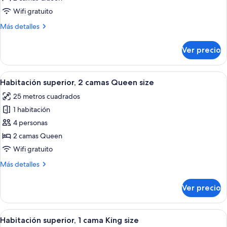
camas
Wifi gratuito
Queen
Más
Más detalles
size
detalles
(Hotel
sobre
Ver precio
Habitación,
Room
2
2
camas
Abrir
Habitación de hotel con dos camas, ca
Queen
5
Queen
Habitación superior, 2 camas Queen size
todas
size
Beds)
25 metros cuadrados
(Hotel
las
Room
1 habitación
fotos
2
de
4 personas
Queen
Habitación
Beds)
2 camas Queen
superior,
Wifi gratuito
2
Más
Más detalles
camas
detalles
Queen
sobre
Ver precio
Habitación
size
superior,
2
Abrir
Una habitación de hotel moderna con
5
camas
Habitación superior, 1 cama King size
todas