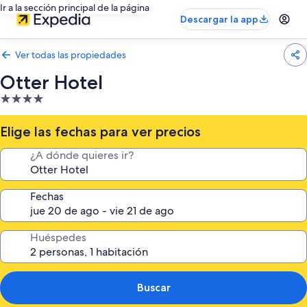
Ir a la sección principal de la página
Descargar la app
Ver todas las propiedades
Otter Hotel
Propiedad
de
4.0
Elige las fechas para ver precios
estrellas
¿A dónde quieres ir?
Fechas
Huéspedes
Buscar