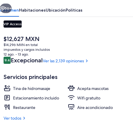
erior
Siguiente
56+
Resumen
Habitaciones
Ubicación
Políticas
VIP Access
El
$12,627 MXN
precio
$14,296 MXN en total
actual
impuestos y cargos incluidos
es
12 ago. - 13 ago.
de
Opiniones
Excepcional
9.4
Ver las 2,139 opiniones
9.4 de 10,
$12,627 MXN
Alberca en la azotea
Servicios principales
Tina de hidromasaje
Acepta mascotas
Estacionamiento incluido
Wifi gratuito
Restaurante
Aire acondicionado
Ver todos