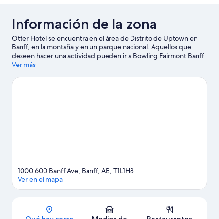
reducida
Información de la zona
Otter Hotel se encuentra en el área de Distrito de Uptown en
Banff, en la montaña y en un parque nacional. Aquellos que
deseen hacer una actividad pueden ir a Bowling Fairmont Banff
Springs y Banff Gondola, mientras que quienes quieran apreciar
Ver más
la belleza natural de la zona pueden visitar Montaña Tunnel
Mountain y Upper Hot Springs. ¿Quieres asistir a un evento o
partido mientras estás en la ciudad? Consulta el calendario de
Canmore Recreation Centre, o puedes salir una noche a Banff
Centre. Aprovecha al máximo tu tiempo aquí haciendo paseos a
pie o ciclismo en senderos y ciclismo de montaña.
Visita nuestra
guía de Banff
1000 600 Banff Ave, Banff, AB, T1L1H8
Ver en el mapa
Sección del mapa
Qué hay cerca
Medios de
Restaurantes