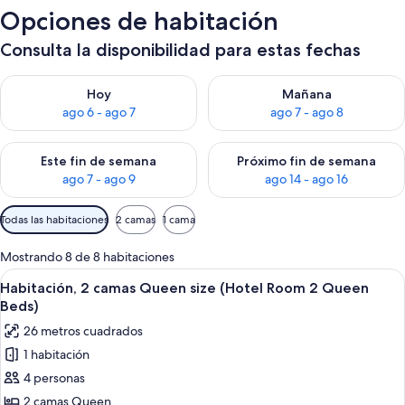
Opciones de habitación
Consulta la disponibilidad para estas fechas
Consulta la disponibilidad para hoy ago 6 - ago 7
Consulta la disponibilidad pa
Hoy
Mañana
ago 6 - ago 7
ago 7 - ago 8
Consulta la disponibilidad para este fin de semana ago 7 - ag
Consulta la disponibilidad par
Este fin de semana
Próximo fin de semana
ago 7 - ago 9
ago 14 - ago 16
Filtros
Todas las habitaciones
2 camas
1 cama
disponibles
para
Mostrando 8 de 8 habitaciones
las
Abrir
Habitación de hotel con dos camas, c
4
Habitación, 2 camas Queen size (Hotel Room 2 Queen
habitaciones
todas
Beds)
las
26 metros cuadrados
fotos
1 habitación
de
4 personas
Habitación,
2
2 camas Queen