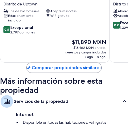
Canoe
Western
incluyen:
Distrito de Uptown
Distrit
and
Plus
Tina de hidromasaje
Acepta mascotas
Alberc
Baños con secadoras de cabello
Suites
Banff
Estacionamiento
Wifi gratuito
Acept
Distrito
Internat
Televisiones de 50 pulgadas con canales por cable
incluido
de
Lodge
8.8
Exc
8.8
Refrigeradores, teteras eléctricas y calefacción
9.6
Uptown
Excepcional
Distrito
de
1,32
9.6
de
2,797 opiniones
de
10,
10,
Uptown
Excelent
El
$11,890 MXN
Excepcional,
1,329
precio
2,797
$13,462 MXN en total
opinion
actual
impuestos y cargos incluidos
opiniones
es
7 ago. - 8 ago.
de
$11,890 MXN
Comparar propiedades similares
Más información sobre esta
propiedad
Servicios de la propiedad
Internet
Disponible en todas las habitaciones: wifi gratis