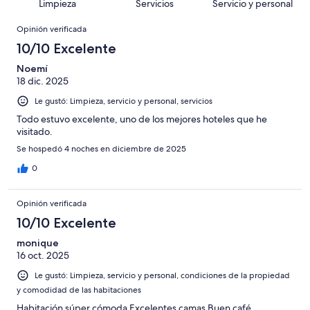
de
Basada
Limpieza
Servicios
Servicio y personal
opiniones
107
Terrible.
2139
en
Opiniones
de
Basada
opiniones
Opinión verificada
28
2139
en
de
10/10 Excelente
opiniones
20
2139
de
Noemí
opiniones
18 dic. 2025
2139
opiniones
Le gustó: Limpieza, servicio y personal, servicios
Todo estuvo excelente, uno de los mejores hoteles que he
visitado.
Se hospedó 4 noches en diciembre de 2025
0
Opinión verificada
10/10 Excelente
monique
16 oct. 2025
Le gustó: Limpieza, servicio y personal, condiciones de la propiedad
y comodidad de las habitaciones
Habitación súper cómoda Excelentes camas Buen café