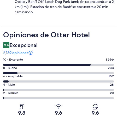
Oeste y Banff Off-Leash Dog Park también se encuentran a 2
km (1 mi). Estación de tren de Banff se encuentra a 20 min
caminando.
Opiniones
Opiniones de Otter Hotel
Excepcional
9.4
2,139 opiniones
Puntuación
10 - Excelente
1,696
de
Puntuación
8 - Bueno
288
10,
de
es
Puntuación
6 - Aceptable
107
8,
decir,
de
es
Puntuación
4 - Malo
28
Excelente.
6,
decir,
de
Basada
es
Puntuación
2 - Terrible
20
Bueno.
4,
en
decir,
de
Basada
es
1696
Aceptable.
2,
en
decir,
de
Basada
es
288
Malo.
9.8
9.6
9.6
2139
en
decir,