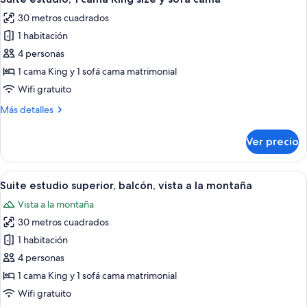
todas
montaña
King
30 metros cuadrados
size,
las
balcón,
1 habitación
fotos
vista
de
4 personas
a
Suite
la
1 cama King y 1 sofá cama matrimonial
montaña
estudio,
Wifi gratuito
1
Más
Más detalles
cama
detalles
King
sobre
Ver precio
Suite
size
estudio,
y
1
Abrir
Habitación de hotel moderna con una c
sofá
8
cama
Suite estudio superior, balcón, vista a la montaña
todas
cama
King
Vista a la montaña
size
las
y
30 metros cuadrados
fotos
sofá
de
1 habitación
cama
Suite
4 personas
estudio
1 cama King y 1 sofá cama matrimonial
superior,
Wifi gratuito
balcón,