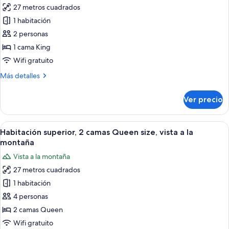
Queen
27 metros cuadrados
size
las
1 habitación
fotos
de
2 personas
Habitación
1 cama King
superior,
Wifi gratuito
1
Más
Más detalles
cama
detalles
King
sobre
Ver precio
Habitación
size
superior,
1
Abrir
Habitación de hotel con dos camas, c
5
cama
Habitación superior, 2 camas Queen size, vista a la
todas
King
montaña
size
las
Vista a la montaña
fotos
27 metros cuadrados
de
1 habitación
Habitación
superior,
4 personas
2
2 camas Queen
camas
Wifi gratuito