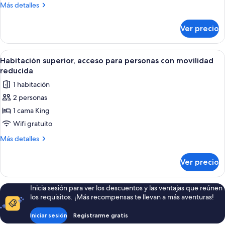
Más
Más detalles
vista
detalles
a
sobre
Ver precio
la
Suite
estudio
montaña
superior,
Abrir
Una habitación de hotel moderna con un
6
balcón,
Habitación superior, acceso para personas con movilidad
todas
vista
reducida
a
las
1 habitación
la
fotos
montaña
2 personas
de
1 cama King
Habitación
superior,
Wifi gratuito
acceso
Más
Más detalles
para
detalles
sobre
personas
Ver precio
Habitación
con
superior,
movilidad
acceso
Inicia sesión para ver los descuentos y las ventajas que reúnen
reducida
para
los requisitos. ¡Más recompensas te llevan a más aventuras!
personas
con
Iniciar sesión
Registrarme gratis
movilidad