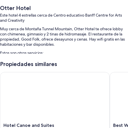
Otter Hotel
Este hotel 4 estrellas cerca de Centro educativo Banff Centre for Arts
and Creativity
Muy cerca de Montaña Tunnel Mountain, Otter Hotel te ofrece lobby
con chimenea, gimnasio y 2 tinas de hidromasaje. El restaurante de la
propiedad, Good Folk, ofrece desayunos y cenas. Hay wifi gratis en las
habitaciones y bar disponibles.
Estos son otros servicios:
Estacionamiento gratis
Propiedades similares
Estación de carga para vehículos eléctricos, resguardo de equipaje
Hotel Canoe and Suites
Best Wes
y elevador
No se permite fumar en la propiedad, recepción disponible las 24
horas y personal multilingüe
Características de la habitación
Las 174 habitaciones cuentan con comodidades como aire
acondicionado, además de beneficios como wifi gratis y caja de
seguridad.
Hotel
Best
Hotel Canoe and Suites
Best W
Otros de los servicios que también encontrarás en las habitaciones