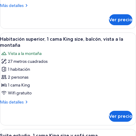
Queen
Más
Más detalles
size,
detalles
vista
sobre
Ver precio
Habitación
a
superior,
la
2
Abrir
Habitación de hotel con una cama grande
montaña
6
camas
Habitación superior, 1 cama King size, balcón, vista a la
todas
Queen
montaña
size,
las
Vista a la montaña
vista
fotos
a
27 metros cuadrados
de
la
1 habitación
Habitación
montaña
superior,
2 personas
1
1 cama King
cama
Wifi gratuito
King
Más
Más detalles
size,
detalles
balcón,
sobre
Ver precio
Habitación
vista
superior,
a
1
Abrir
Un dormitorio moderno con una cama g
la
8
cama
Suite estudio, 1 cama King size y sofá cama