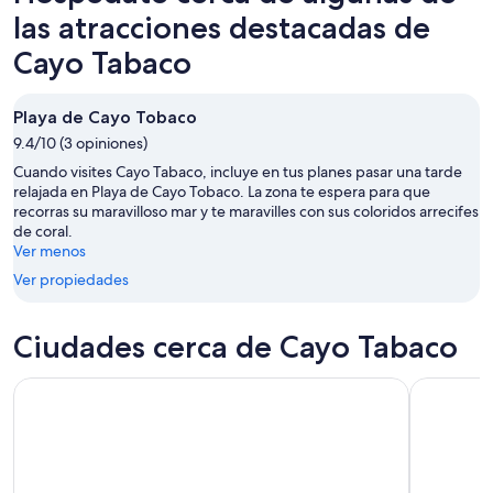
7
la
este
Tabaco
las atracciones destacadas de
ago
noche,
fin
para
Cayo Tabaco
7
de
el
ago
semana,
próximo
-
7
fin
Playa de Cayo Tobaco
8
ago
de
9.4/10 (3 opiniones)
ago
-
semana,
Cuando visites Cayo Tabaco, incluye en tus planes pasar una tarde
9
14
relajada en Playa de Cayo Tobaco. La zona te espera para que
ago
ago
recorras su maravilloso mar y te maravilles con sus coloridos arrecifes
-
de coral.
16
Ver menos
ago
Ver propiedades
Ciudades cerca de Cayo Tabaco