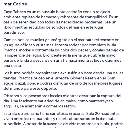
mar Caribe.
Cayo Tabaco es un minúsculo islote caribeño con un relajado
ambiente repleto de hamacas y rebosante de tranquilidad. Es un
oasis de serenidad con todas las necesidades modernas. Lee un
libro mientras escuchas los sonidos del mar en este lugar
paradisíaco.
Camina por los muelles y sumérgete en el mar para refrescarte en
las aguas cálidas y cristalinas. Intenta rodear por completo la isla.
Practica snorkel y contempla los coloridos peces y corales debajo de
la superficie del agua. Broncéate en la arena que cubre la mayor
parte de la isla o descansa en una hamaca mientras lees o duermes
una siesta.
Los buzos podrán organizar una excursión en bote desde una de las
tiendas. Practica buceo en el arrecife Glover's Reef y en el Gran
agujero azul, donde podrás disfrutar de uno de los mejores lugares
del mundo para este deporte.
Observa a los pescadores locales mientras destripan la captura del
día. Una fascinante variedad de animales, como mantarrayas y
anguilas, se acercarán a comer los restos.
Esta isla de arena no tiene carreteras ni aceras. Solo 20 residentes
viven entre los restaurantes y resorts atiborrados en la diminuta
superficie. A pesar de la ausencia de vida moderna en la isla, podrás