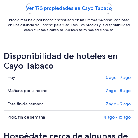
Ver 173 propiedades en Cayo Tabaco
Precio más bajo por noche encontrado en las últimas 24 horas, con base
en una estancia de 1 noche para 2 adultos. Los precios y la disponibilidad
están sujetos a cambios. Aplican términos adicionales.
Disponibilidad de hoteles en
Cayo Tabaco
Consultar
Hoy
6 ago - 7 ago
precios
en
Consultar
Mañana por la noche
7 ago - 8 ago
Cayo
precios
Tabaco
en
Consultar
Este fin de semana
7 ago - 9 ago
para
Cayo
precios
hoy,
Tabaco
en
Consultar
Próx. fin de semana
14 ago - 16 ago
6
para
Cayo
precios
ago
mañana
Tabaco
en
Hospédate cerca de algunas de
-
por
para
Cayo