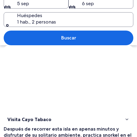
5 sep
6 sep
Huéspedes
1 hab., 2 personas
Un mar turquesa con aguas poco profun
Buscar
Explorar mapa
Visita Cayo Tabaco
Después de recorrer esta isla en apenas minutos y
disfrutar de su solitario ambiente, practica snorkel en el