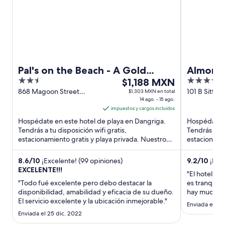
Pal's on the Beach - A Gold
Almond 
2.5
El
3.5
Standard Hotel
$1,188 MXN
Reef
out
precio
out
868 Magoon Street
101 B Sittee
$1,303 MXN en total
Dangriga Town Dangriga
14 ago. - 15 ago.
Hopkins Sta
of
es
of
Stann Creek District
impuestos y cargos incluidos
District
5
de
5
Hospédate en este hotel de playa en Dangriga.
Hospédate e
$1,188 MXN
Tendrás a tu disposición wifi gratis,
Tendrás a tu 
por
estacionamiento gratis y playa privada. Nuestros
estacionamien
noche
huéspedes destacan la atención ...
Nuestros hu
del
8.6
/
10
¡Excelente! (99 opiniones)
9.2
/
10
¡Magn
14
EXCELENTE!!!
"El hotel mu
ago
"Todo fué excelente pero debo destacar la
es tranquilo,
al
disponibilidad, amabilidad y eficacia de su dueño.
hay mucho q
15
El servicio excelente y la ubicación inmejorable."
más variedad
Enviada el 2 o
ago
habitacione
Enviada el 25 dic. 2022
comunicar."