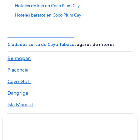
Hoteles de lujo en Coco Plum Cay
Hoteles baratos en Coco Plum Cay
Hoteles con alberca en Coco Plum Cay
Hoteles en Coco Plum Cay
Casas de huéspedes en Thatch Caye
Ciudades cerca de Cayo Tabaco
Lugares de interés
Resorts en Thatch Caye
Belmopán
Hoteles con alberca en Thatch Caye
Placencia
Hoteles en Thatch Caye
Lodges en Thatch Caye
Cayo Goff
Dangriga
Isla Marisol
Islas Turneffe
Coco Plum Cay
Gales Point