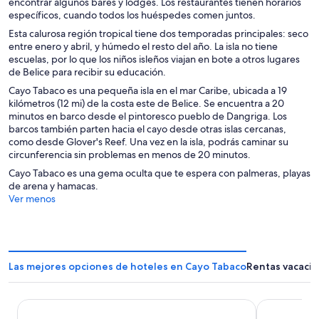
encontrar algunos bares y lodges. Los restaurantes tienen horarios
específicos, cuando todos los huéspedes comen juntos.
Esta calurosa región tropical tiene dos temporadas principales: seco
entre enero y abril, y húmedo el resto del año. La isla no tiene
escuelas, por lo que los niños isleños viajan en bote a otros lugares
de Belice para recibir su educación.
Cayo Tabaco es una pequeña isla en el mar Caribe, ubicada a 19
kilómetros (12 mi) de la costa este de Belice. Se encuentra a 20
minutos en barco desde el pintoresco pueblo de Dangriga. Los
barcos también parten hacia el cayo desde otras islas cercanas,
como desde Glover's Reef. Una vez en la isla, podrás caminar su
circunferencia sin problemas en menos de 20 minutos.
Cayo Tabaco es una gema oculta que te espera con palmeras, playas
de arena y hamacas.
Ver menos
Las mejores opciones de hoteles en Cayo Tabaco
Rentas vacaci
Pal's on the Beach - A Gold Standard Hotel
Almond Beac