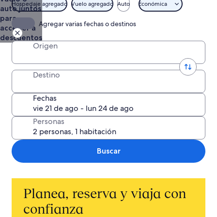
hotel)
Hospedaje agregado
Vuelo agregado
Auto
Económica
auto juntos
para
Agregar varias fechas o destinos
acceder a
descuentos
Origen
Destino
Fechas
Personas
Buscar
Planea, reserva y viaja con
confianza