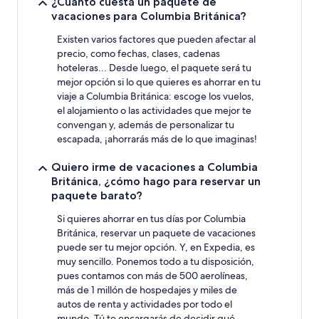
¿Cuánto cuesta un paquete de
en
vacaciones para Columbia Británica?
una
estancia
Existen varios factores que pueden afectar al
de
precio, como fechas, clases, cadenas
1
hoteleras... Desde luego, el paquete será tu
noche
mejor opción si lo que quieres es ahorrar en tu
para
viaje a Columbia Británica: escoge los vuelos,
2
el alojamiento o las actividades que mejor te
adultos.
convengan y, además de personalizar tu
Los
precios
escapada, ¡ahorrarás más de lo que imaginas!
y
la
Quiero irme de vacaciones a Columbia
disponibilidad
Británica, ¿cómo hago para reservar un
están
paquete barato?
sujetos
a
Si quieres ahorrar en tus días por Columbia
cambios.
Británica, reservar un paquete de vacaciones
Aplican
puede ser tu mejor opción. Y, en Expedia, es
términos
muy sencillo. Ponemos todo a tu disposición,
adicionales.
pues contamos con más de 500 aerolíneas,
más de 1 millón de hospedajes y miles de
autos de renta y actividades por todo el
mundo. Tú te encargarás de decidir qué