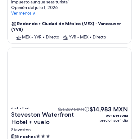
estrellas
impuesto aunque seas turista
”
Opinión del julio 1, 2026
Ver menos ∧
Redondo
•
Ciudad de México (MEX) - Vancouver
(YVR)
MEX - YVR
•
Directo
YVR - MEX
•
Directo
Steveston Waterfront Hotel
$14,983 MXN
6 oct. - 11 oct.
$21,269 MXN
Steveston Waterfront
por persona
precio hace 1 día
Hotel + vuelo
Steveston
Propiedad
5 noches