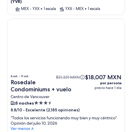
(YVR)
MEX - YXX
•
1 escala
YXX - MEX
•
1 escala
Rosedale Condominiums
$18,007 MXN
6 oct. - 11 oct.
$31,331 MXN
Rosedale
por persona
precio hace 1 día
Condominiums + vuelo
Centro de Vancouver
Propiedad
5 noches
de
-
Excelente (2,185 opiniones)
8.8/10
3.5
“
Todos los servicios funcionando muy bien y muy céntrico
”
estrellas
Opinión del julio 10, 2026
Ver menos ∧