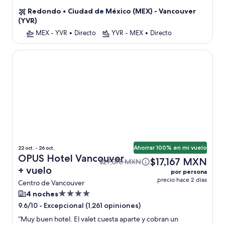
Redondo
•
Ciudad de México (MEX) - Vancouver
(YVR)
MEX - YVR
•
Directo
YVR - MEX
•
Directo
OPUS Hotel Vancouver
Ahorrar 100% en mi vuelo
22 oct. - 26 oct.
OPUS Hotel Vancouver
$17,167 MXN
$27,078 MXN
+ vuelo
por persona
precio hace 2 días
Centro de Vancouver
Propiedad
4 noches
de
-
Excepcional (1,261 opiniones)
9.6/10
4.0
“
Muy buen hotel. El valet cuesta aparte y cobran un