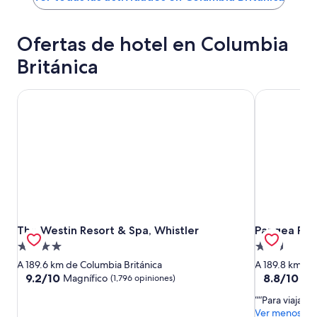
Ofertas de hotel en Columbia
Británica
The Westin Resort & Spa, Whistler
Pangea Pod
The Westin Resort & Spa, Whistler
Pangea Pod
The Westin Resort & Spa, Whistler
Pangea Pod
Propiedad
Propiedad
de
de
A 189.6 km de Columbia Británica
A 189.8 km de
4.0
2.5
9.2
8.8
9.2/10
8.8/10
Magnífico
Exc
(1,796 opiniones)
de
de
estrellas
estrellas
“Para viajar 
10,
10,
Ver menos
Magnífico,
Excelente,