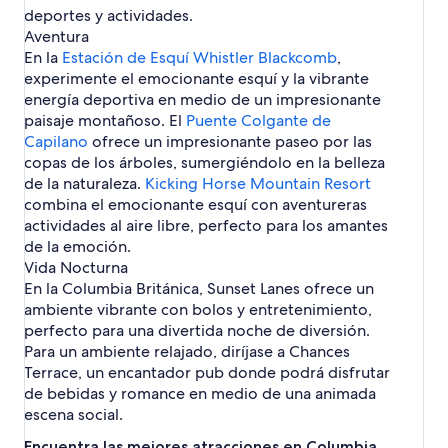
r
r
v
t
deportes y actividades.
e
s
Aventura
r
e
En la
Estación de Esquí Whistler Blackcomb
,
n
experimente el emocionante esquí y la vibrante
W
energía deportiva en medio de un impresionante
h
paisaje montañoso. El
i
Puente Colgante de
s
Capilano
ofrece un impresionante paseo por las
t
copas de los árboles, sumergiéndolo en la belleza
l
de la naturaleza.
Kicking Horse Mountain Resort
e
combina el emocionante esquí con aventureras
r
actividades al aire libre, perfecto para los amantes
de la emoción.
Vida Nocturna
En la Columbia Británica, Sunset Lanes ofrece un
ambiente vibrante con bolos y entretenimiento,
perfecto para una divertida noche de diversión.
Para un ambiente relajado, diríjase a Chances
Terrace, un encantador pub donde podrá disfrutar
de bebidas y romance en medio de una animada
escena social.
Encuentra las mejores atracciones en Columbia