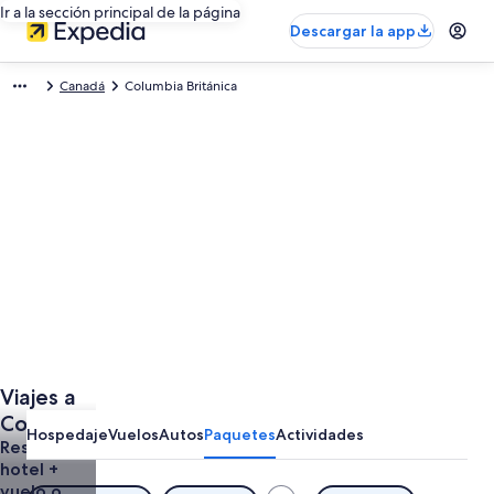
Ir a la sección principal de la página
Descargar la app
Canadá
Columbia Británica
Viajes a
Columbia
Hospedaje
Vuelos
Autos
Paquetes
Actividades
Británica
Reserva un
hotel +
(vuelo y
vuelo o