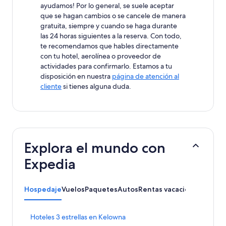
ayudamos! Por lo general, se suele aceptar
que se hagan cambios o se cancele de manera
gratuita, siempre y cuando se haga durante
las 24 horas siguientes a la reserva. Con todo,
te recomendamos que hables directamente
con tu hotel, aerolínea o proveedor de
actividades para confirmarlo. Estamos a tu
disposición en nuestra
página de atención al
cliente
si tienes alguna duda.
Explora el mundo con
Expedia
Hospedaje
Vuelos
Paquetes
Autos
Rentas vacacionales
Acti
E
Hoteles 3 estrellas en Kelowna
n