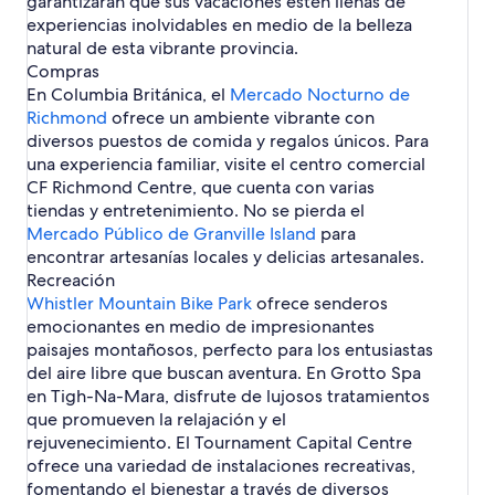
garantizarán que sus vacaciones estén llenas de
i
t
a
e
H
i
o
r
s
e
t
a
e
v
u
o
ñ
e
g
experiencias inolvidables en medio de la belleza
s
e
c
s
o
n
u
l
n
e
d
r
e
n
t
a
C
i
t
n
e
e
t
a
natural de esta vibrante provincia.
v
a
V
l
e
r
o
e
s
a
n
l
V
p
n
e
d
Compras
e
d
a
e
P
i
l
e
b
a
e
a
t
V
l
e
r
o
n
s
a
En Columbia Británica, el
Mercado Nocturno de
n
s
n
a
d
r
n
a
e
e
V
a
c
e
n
Richmond
c
&
V
ñ
e
ofrece un ambiente vibrante con
c
n
r
s
a
l
o
n
P
l
R
i
a
H
diversos puestos de comida y regalos únicos. Para
o
m
n
e
i
a
u
l
a
u
e
c
s
o
una experiencia familiar, visite el centro comercial
u
a
o
n
l
e
v
a
c
i
s
t
e
t
v
s
n
V
R
CF Richmond Centre, que cuenta con varias
r
e
p
i
d
o
o
n
e
e
c
i
e
tiendas y entretenimiento. No se pierda el
o
r
l
f
o
r
r
W
l
r
o
c
s
p
a
i
Mercado Público de Granville Island
para
e
t
i
h
e
t
t
o
u
y
c
encontrar artesanías locales y delicias artesanales.
n
s
a
i
s
a
o
r
e
a
H
V
e
s
e
Recreación
s
r
t
r
e
o
a
n
t
n
Whistler Mountain Bike Park
e
i
s
ofrece senderos
t
n
t
n
V
l
W
n
a
e
emocionantes en medio de impresionantes
o
V
e
c
a
e
h
V
n
paisajes montañosos, perfecto para los entusiastas
e
i
l
o
n
r
i
a
W
n
c
s
del aire libre que buscan aventura. En Grotto Spa
u
c
s
n
h
V
t
&
en Tigh-Na-Mara, disfrute de lujosos tratamientos
v
o
t
c
i
a
o
R
e
u
l
que promueven la relajación y el
o
s
n
r
e
r
v
e
rejuvenecimiento. El Tournament Capital Centre
u
t
c
i
s
e
r
v
l
ofrece una variedad de instalaciones recreativas,
o
a
o
r
e
e
fomentando el bienestar a través de diversos
u
r