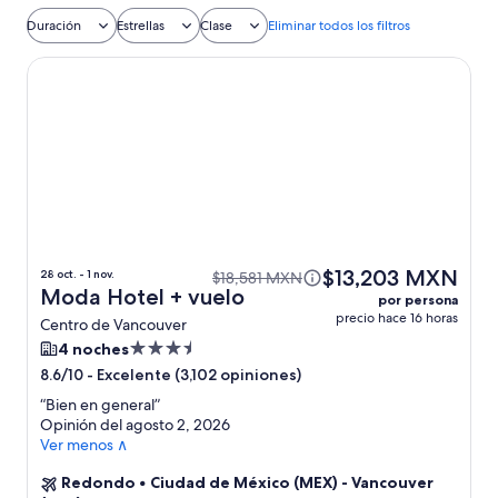
+ hotel incluido
Duración
Estrellas
Clase
Eliminar todos los filtros
Moda Hotel
$13,203 MXN
28 oct. - 1 nov.
$18,581 MXN
Moda Hotel + vuelo
por persona
precio hace 16 horas
Centro de Vancouver
Propiedad
4 noches
de
-
Excelente (3,102 opiniones)
8.6/10
3.5
“
Bien en general
”
estrellas
Opinión del agosto 2, 2026
Ver menos ∧
Redondo
•
Ciudad de México (MEX) - Vancouver