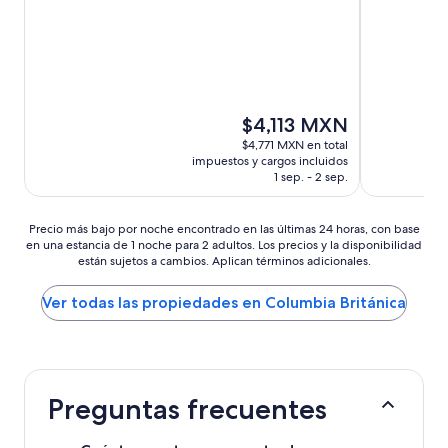
(1,796
(666
opiniones)
opiniones)
El
$4,113 MXN
precio
$4,771 MXN en total
actual
impuestos y cargos incluidos
es
1 sep. - 2 sep.
de
$4,113 MXN
Precio
Precio más bajo por noche encontrado en las últimas 24 horas, con base
en una estancia de 1 noche para 2 adultos. Los precios y la disponibilidad
más
están sujetos a cambios. Aplican términos adicionales.
bajo
por
noche
Ver todas las propiedades en Columbia Británica
encontrado
en
las
últimas
24
Preguntas frecuentes
horas,
con
base