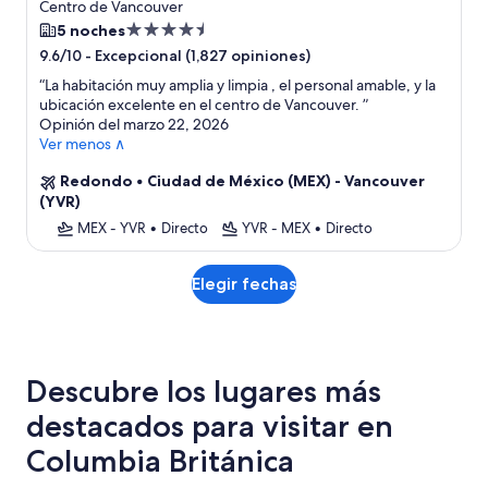
Centro de Vancouver
Propiedad
5 noches
de
-
Excepcional (1,827 opiniones)
9.6/10
4.5
“
La habitación muy amplia y limpia , el personal amable, y la
estrellas
ubicación excelente en el centro de Vancouver.
”
Opinión del marzo 22, 2026
Ver menos ∧
Redondo
•
Ciudad de México (MEX) - Vancouver
(YVR)
MEX - YVR
•
Directo
YVR - MEX
•
Directo
Elegir fechas
Descubre los lugares más
destacados para visitar en
Columbia Británica