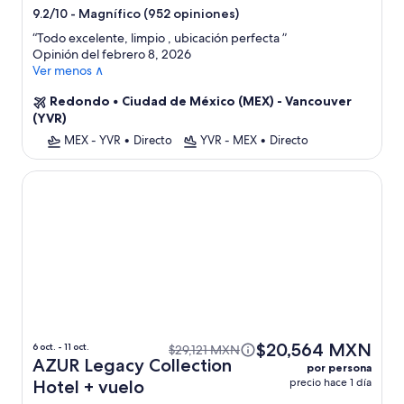
de
-
Magnífico (952 opiniones)
9.2/10
3.0
“
Todo excelente, limpio , ubicación perfecta
”
estrellas
Opinión del febrero 8, 2026
Ver menos ∧
Redondo
•
Ciudad de México (MEX) - Vancouver
(YVR)
MEX - YVR
•
Directo
YVR - MEX
•
Directo
AZUR Legacy Collection Hotel
$20,564 MXN
6 oct. - 11 oct.
$29,121 MXN
AZUR Legacy Collection
por persona
precio hace 1 día
Hotel + vuelo