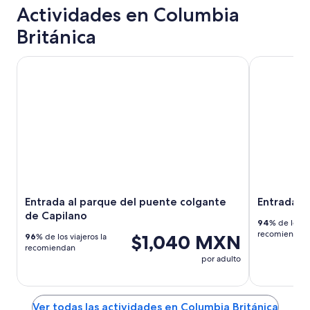
Actividades en Columbia
Británica
Entrada al parque del puente colgante de Capilano
Entrada para
Entrada al parque del puente colgante
Entrada pa
de Capilano
94
% de los vi
recomiendan
$1,040 MXN
96
% de los viajeros la
recomiendan
por adulto
Ver todas las actividades en Columbia Británica