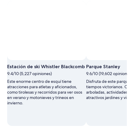
Estación de ski Whistler Blackcomb
Parque Stanley
9.4/10 (5,227 opiniones)
9.6/10 (19,602 opiniones)
Este enorme centro de esquí tiene
Disfruta de este parque f
atracciones para atletas y aficionados,
tiempos victorianos. Cue
como tirolesas y recorridos para ver osos
arboladas, actividades en 
en verano y motonieves y trineos en
atractivos jardines y vida s
invierno.