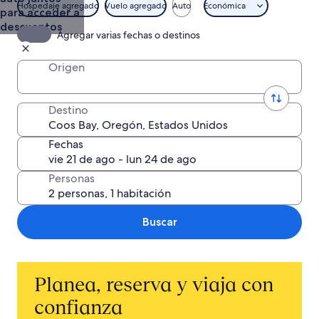
Vuelo a
Hospedaje agregado
Vuelo agregado
Auto
Económica
para acceder a
Coos Bay
descuentos
Agregar varias fechas o destinos
Origen
Destino
Fechas
Personas
Buscar
Planea, reserva y viaja con
confianza