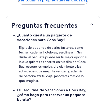
Ver todas las propiedades en Coos Bay
encontrado
en
las
últimas
24
Preguntas frecuentes
horas,
con
base
¿Cuánto cuesta un paquete de
en
vacaciones para Coos Bay?
una
estancia
El precio depende de varios factores, como
de
fechas, cadenas hoteleras, aerolíneas... Sin
1
duda, el paquete puede ser tu mejor opción si
noche
lo que quieres es ahorrar en tus días por Coos
para
Bay: escoge los vuelos, el alojamiento o las
2
actividades que mejor te vengan y, además
adultos.
de personalizar tu viaje, ¡ahorrarás más de lo
Los
precios
que imaginas!
y
la
Quiero irme de vacaciones a Coos Bay,
disponibilidad
¿cómo hago para reservar un paquete
están
barato?
sujetos