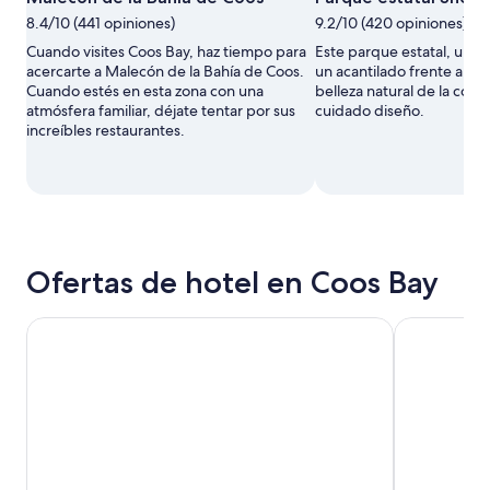
8.4/10 (441 opiniones)
9.2/10 (420 opiniones)
Cuando visites Coos Bay, haz tiempo para
Este parque estatal, ubic
acercarte a Malecón de la Bahía de Coos.
un acantilado frente al ma
Cuando estés en esta zona con una
belleza natural de la cost
atmósfera familiar, déjate tentar por sus
cuidado diseño.
increíbles restaurantes.
Ofertas de hotel en Coos Bay
Edgewater Inn and Suites, an Ascend Collection Hotel
Sunset Ocea