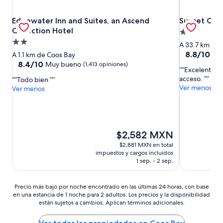
Edgewater Inn and Suites, an Ascend Collection Hotel
Sunset Ocea
Edgewater Inn and Suites, an Ascend
Sunset Oce
Collection Hotel
Propiedad
Propiedad
de
A 33.7 km de 
de
2.0
8.8
8.8/10
Exc
A 1.1 km de Coos Bay
de
2.0
8.4
estrellas
8.4/10
Muy bueno
(1,413 opiniones)
“Excelente ubi
10,
de
estrellas
acceso. ”
“Todo bien ”
Excelente,
10,
Ver menos
Ver menos
(1,616
Muy
opiniones)
bueno,
(1,413
opiniones)
El
$2,582 MXN
precio
$2,881 MXN en total
actual
impuestos y cargos incluidos
es
1 sep. - 2 sep.
de
$2,582 MXN
Precio
Precio más bajo por noche encontrado en las últimas 24 horas, con base
en una estancia de 1 noche para 2 adultos. Los precios y la disponibilidad
más
están sujetos a cambios. Aplican términos adicionales.
bajo
por
noche