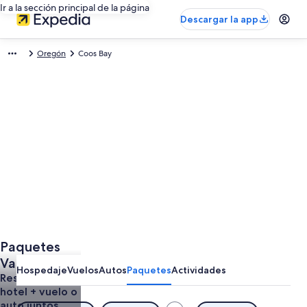
Ir a la sección principal de la página
Descargar la app
Oregón
Coos Bay
Paquetes
Vacacionales
Hospedaje
Vuelos
Autos
Paquetes
Actividades
Incluyen
Reserva un
hotel + vuelo o
Hotel y
auto juntos