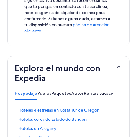
siguientes. No obstante, te recomendamos
que te pongas en contacto con tu aerolínea,
hotel o agencia de alquiler de coches para
confirmarlo. Si tienes alguna duda, estamos a
tu disposición en nuestra
página de atención
al cliente
.
Explora el mundo con
Expedia
Hospedaje
Vuelos
Paquetes
Autos
Rentas vacacionales
E
Hoteles 4 estrellas en Costa sur de Oregón
n
E
Hoteles cerca de Estado de Bandon
l
n
a
E
Hoteles en Allegany
l
c
n
a