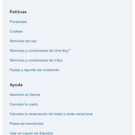
i
l
l
l
o
i
n
a
e
l
r
n
t
r
n
Políticas
e
o
d
b
A
Privacidad
s
a
c
B
c
r
Cookies
e
k
e
a
D
Términos de uso
s
c
u
h
n
Términos y condiciones de One Key™
e
s
Términos y condiciones de Vrbo
Pautas y reporte de contenido
Ayuda
Atención al cliente
Cancelar tu vuelo
Cancelar tu reservación de hotel o renta vacacional
Plazos de reembolso
Usar un cupón de Expedia