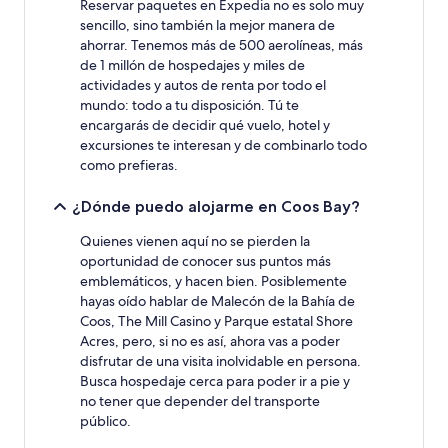
a
Reservar paquetes en Expedia no es solo muy
cambios.
sencillo, sino también la mejor manera de
Aplican
ahorrar. Tenemos más de 500 aerolíneas, más
términos
de 1 millón de hospedajes y miles de
adicionales.
actividades y autos de renta por todo el
mundo: todo a tu disposición. Tú te
encargarás de decidir qué vuelo, hotel y
excursiones te interesan y de combinarlo todo
como prefieras.
¿Dónde puedo alojarme en Coos Bay?
Quienes vienen aquí no se pierden la
oportunidad de conocer sus puntos más
emblemáticos, y hacen bien. Posiblemente
hayas oído hablar de Malecón de la Bahía de
Coos, The Mill Casino y Parque estatal Shore
Acres, pero, si no es así, ahora vas a poder
disfrutar de una visita inolvidable en persona.
Busca hospedaje cerca para poder ir a pie y
no tener que depender del transporte
público.