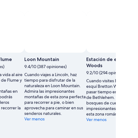
Flume
Loon Mountain
Estación de esquí Bre
Woods
es)
9.4/10 (387 opiniones)
9.2/10 (294 opiniones)
 vida al aire
Cuando viajes a Lincoln, haz
o de Flume y
tiempo para disfrutar de la
Cuando visites Estación de
naturaleza en Loon Mountain.
esquí Bretton Woods, pod
ntañas en
Admira las impresionantes
pasar tiempo en las pistas d
 podrás
montañas de esta zona perfecta
de Bethlehem. Descubre l
deros
para recorrer a pie, o bien
bosques de cuento y las
recorrer la
aprovecha para caminar en sus
impresionantes montañas 
senderos naturales.
esta zona romántica.
Ver menos
Ver menos