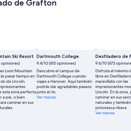
do de Grafton
tain Ski Resort
Dartmouth College
Desfiladero de 
6 opiniones)
9.4/10 (615 opiniones)
9.6/10 (673 opinion
tes Loon Mountain
Descubre el campus de
Disfruta al máximo la
rás pasar tiempo en
Dartmouth College cuando
libre en Desfilader
 ski de Lincoln.
viajes a Hanover. Aquí también
maravíllate con las
impresionantes
podrás dar agradables paseos
impresionantes mo
 esta zona perfecta
junto al río.
Lincoln. En la zona,
r a pie, o bien
Ver menos
caminar en sus sen
ara caminar en sus
naturales y también 
turales.
pintoresca ribera.
Ver menos