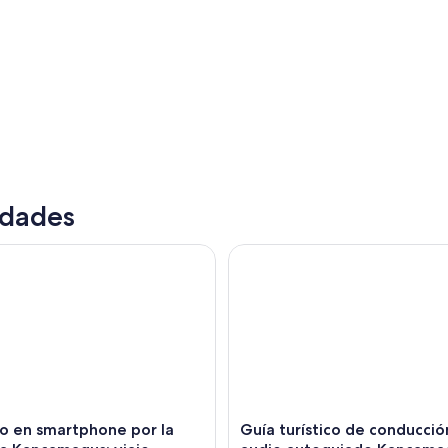
idades
en smartphone por la autopista Kancamagus: viaje autoguiad
Guía turístico de conduccio
Un paisaje montañoso con un lago rodeado de árbo
o en smartphone por la
Guía turístico de conduccio