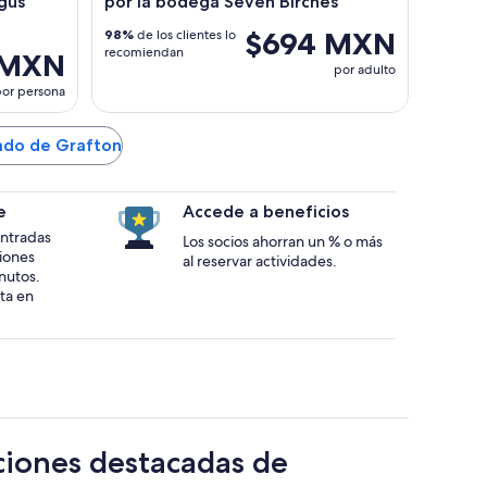
gus
por la bodega Seven Birches
$694 MXN
98%
de los clientes lo
recomiendan
 MXN
por adulto
or persona
dado de Grafton
e
Accede a beneficios
 entradas
Los socios ahorran un % o más
ciones
al reservar actividades.
nutos.
ta en
ciones destacadas de