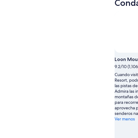
Conda
Loon Moun
9.2/10 (1,10
Cuando visi
Resort, pod
las pistas de
Admira las 
montañas de
para recorre
aprovecha p
senderos na
Ver menos