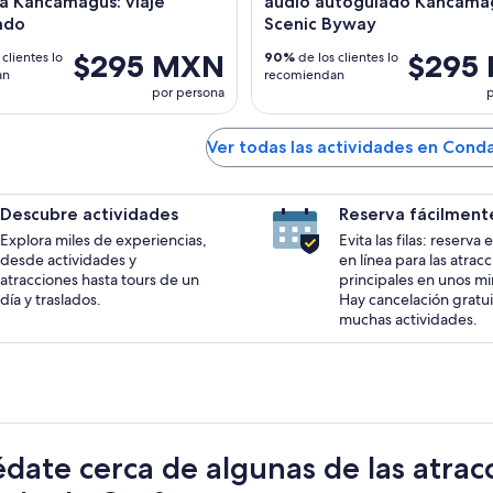
a Kancamagus: viaje
audio autoguiado Kancama
ado
Scenic Byway
$295 MXN
$295
clientes lo
90%
de los clientes lo
an
recomiendan
por persona
p
Ver todas las actividades en Con
Descubre actividades
Reserva fácilment
Explora miles de experiencias,
Evita las filas: reserva
desde actividades y
en línea para las atrac
atracciones hasta tours de un
principales en unos mi
día y traslados.
Hay cancelación gratui
muchas actividades.
date cerca de algunas de las atrac