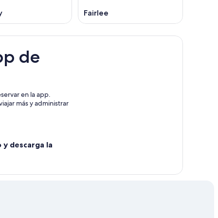
y
Fairlee
pp de
servar en la app.
iajar más y administrar
o y descarga la