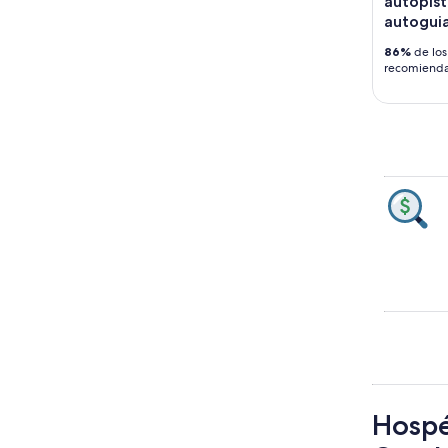
autopist
autogui
86%
de los 
recomiend
Hospé