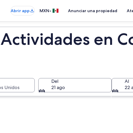
•
Abrir app
MXN
Anunciar una propiedad
Ate
 Actividades en 
Del
Al
os Unidos
21 ago
22 