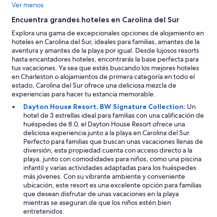
o
Ver menos
h
Encuentra grandes hoteles en Carolina del Sur
a
v
Explora una gama de excepcionales opciones de alojamiento en
e
hoteles en Carolina del Sur, ideales para familias, amantes de la
h
aventura y amantes de la playa por igual. Desde lujosos resorts
o
hasta encantadores hoteles, encontrarás la base perfecta para
t
tus vacaciones. Ya sea que estés buscando los mejores hoteles
w
en Charleston o alojamientos de primera categoría en todo el
a
estado, Carolina del Sur ofrece una deliciosa mezcla de
t
experiencias para hacer tu estancia memorable.
e
Dayton House Resort, BW Signature Collection:
Un
r
hotel de 3 estrellas ideal para familias con una calificación de
.
huéspedes de 8.0, el Dayton House Resort ofrece una
T
deliciosa experiencia junto a la playa en Carolina del Sur.
h
Perfecto para familias que buscan unas vacaciones llenas de
e
diversión, esta propiedad cuenta con acceso directo a la
m
playa, junto con comodidades para niños, como una piscina
o
infantil y varias actividades adaptadas para los huéspedes
s
más jóvenes. Con su vibrante ambiente y conveniente
t
ubicación, este resort es una excelente opción para familias
a
que desean disfrutar de unas vacaciones en la playa
p
mientras se aseguran de que los niños estén bien
p
entretenidos.
e