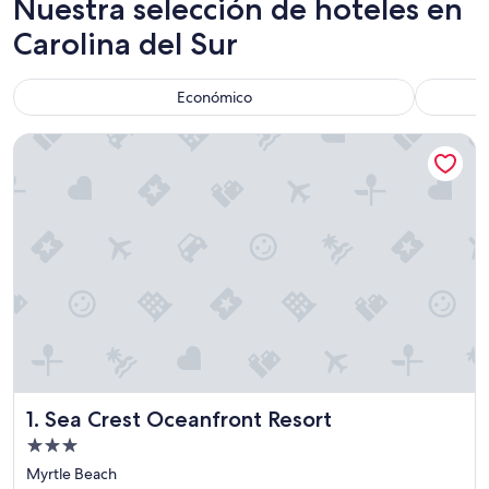
Nuestra selección de hoteles en
Carolina del Sur
Económico
Sea Crest Oceanfront Resort
Sea Crest Oceanfront Resort
1. Sea Crest Oceanfront Resort
Propiedad
de
Myrtle Beach