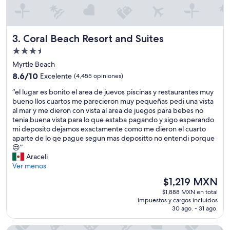
Coral Beach Resort and Suites
3. Coral Beach Resort and Suites
Propiedad
de
Myrtle Beach
3.5
8.6
8.6/10
Excelente
(4,455 opiniones)
estrellas
de
“
“el lugar es bonito el area de juevos piscinas y restaurantes muy
10,
e
bueno llos cuartos me parecieron muy pequeñas pedi una vista
Excelente,
l
al mar y me dieron con vista al area de juegos para bebes no
(4,455
l
tenia buena vista para lo que estaba pagando y sigo esperando
opiniones)
u
mi deposito dejamos exactamente como me dieron el cuarto
g
aparte de lo qe pague segun mas depositto no entendi porque
a
😒”
r
Araceli
e
Ver menos
s
El
$1,219 MXN
b
precio
$1,888 MXN en total
o
actual
impuestos y cargos incluidos
n
es
30 ago. - 31 ago.
i
de
t
$1,219 MXN
Marriott Myrtle Beach Resort & Spa at Grande Dunes