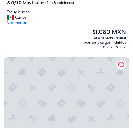
3.0
8.0
8.0/10
Muy bueno
(5,468 opiniones)
estrellas
de
“
“Muy buena”
10,
M
Carlos
Muy
u
Ver menos
bueno,
y
(5,468
El
$1,080 MXN
b
opiniones)
precio
$1,875 MXN en total
u
actual
impuestos y cargos incluidos
e
es
8 sep. - 9 sep.
n
de
a
$1,080 MXN
Crown Reef Beach Resort and Waterpark
”