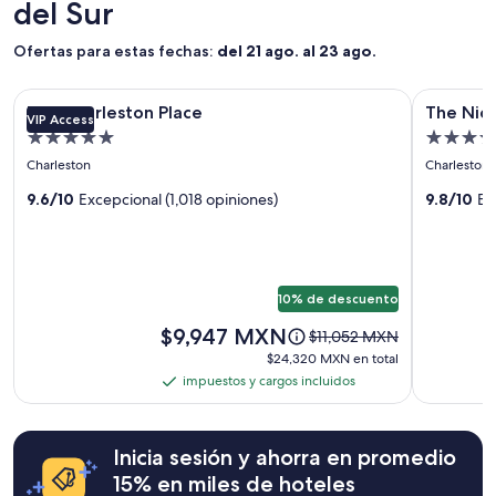
del Sur
en
a
una
l
estancia
Ofertas para estas fechas:
del 21 ago. al 23 ago.
l
de
o
1
Galería
The Charleston Place
Galería
The Nickel
u
noche
The Charleston Place
The Nick
t
VIP Access
de
de
para
Propiedad
Propied
d
imágenes
imágene
2
a
5.0
4.0
Charleston
Charleston
adultos.
de
de
t
estrellas
estrellas
Los
The
e
9.6/10
Excepcional (1,018 opiniones)
The
9.8/10
Ex
precios
d
Charleston
Nickel
y
,
la
Place
Hotel
w
disponibilidad
h
están
i
10% de descuento
sujetos
c
a
El
$9,947 MXN
El
$11,052 MXN
h
cambios.
precio
precio
h
$24,320 MXN
$24,320 MXN en total
Aplican
es
anterior
o
en
impuestos y cargos incluidos
términos
impuestos
de
era
n
total
adicionales.
$9,947 MXN.
y
de
e
$11,052 MXN,
cargos
s
Inicia sesión y ahorra en promedio
ver
t
incluidos
más
l
15% en miles de hoteles
información