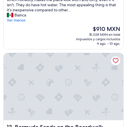
a
a
l
isn’t. They do have hot water. The most appealing thing is that
g
l
l
it’s inexpensive compared to other...
u
o
,
Bianca
e
s
i
Ver menos
s
h
t
e
u
El
$910 MXN
w
g
e
precio
$1,028 MXN en total
a
u
s
actual
impuestos y cargos incluidos
s
n
p
es
9 ago. - 10 ago.
o
m
e
de
k
a
d
$910 MXN
Bermuda Sands on the Boardwalk
a
s
e
y
d
s
.
e
”
I
p
p
o
a
s
i
i
d
t
f
t
o
o
r
n
a
o
r
e
o
n
Bermuda Sands on the Boardwalk
o