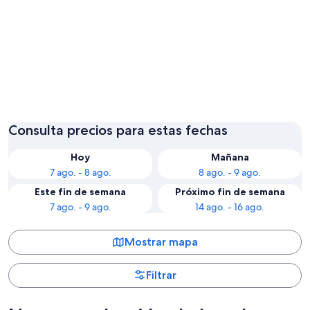
Myrtle Beach
Charles
Consulta precios para estas fechas
Hoy
Mañana
7 ago. - 8 ago.
8 ago. - 9 ago.
Este fin de semana
Próximo fin de semana
7 ago. - 9 ago.
14 ago. - 16 ago.
Mostrar mapa
Filtrar