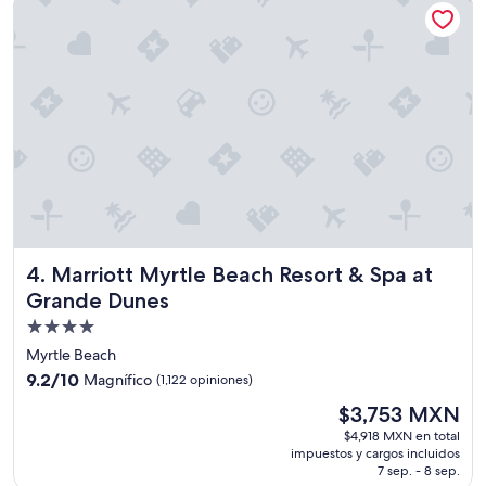
o
e
l
a
r
e
a
d
e
j
u
e
v
o
Marriott Myrtle Beach Resort & Spa at Grande Dunes
4. Marriott Myrtle Beach Resort & Spa at
s
p
Grande Dunes
i
Propiedad
s
de
c
Myrtle Beach
i
4.0
9.2
9.2/10
Magnífico
(1,122 opiniones)
n
estrellas
de
El
a
$3,753 MXN
10,
precio
s
Magnífico,
$4,918 MXN en total
actual
y
impuestos y cargos incluidos
(1,122
es
r
7 sep. - 8 sep.
opiniones)