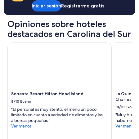
y
sobre
Iniciar sesión
Registrarme gratis
m
la
a
tarifa
k
Opiniones sobre hoteles
estándar.
e
s
destacados en Carolina del Sur
t
h
Sonesta Resort Hilton Head Island
La Quinta I
e
p
l
a
c
e
l
o
o
Sonesta Resort Hilton Head Island
La Quinta 
k
Charleston
w
8/10
Bueno
o
10/10
Excelen
"El personal es muy atento, el menú un poco
r
limitado en cuanto a variedad de alimentos y las
"Muy buena 
n
albercas pequeñas."
habernos h
a
Ver menos
Ver menos
n
d