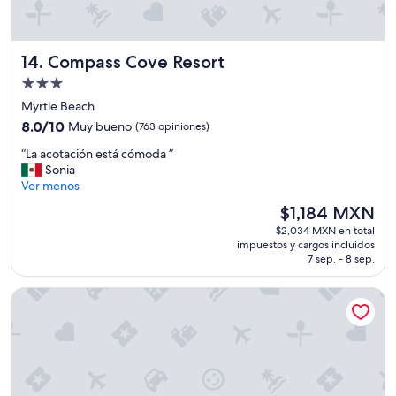
o
o
u
l
g
o
h
Compass Cove Resort
14. Compass Cove Resort
r
i
”
t
Propiedad
w
de
Myrtle Beach
a
3.0
8.0
8.0/10
Muy bueno
(763 opiniones)
s
estrellas
de
f
“
“La acotación está cómoda ”
10,
a
L
Sonia
Muy
r
a
Ver menos
bueno,
a
a
(763
w
El
$1,184 MXN
c
opiniones)
a
precio
$2,034 MXN en total
o
y
actual
impuestos y cargos incluidos
t
,
es
7 sep. - 8 sep.
a
t
de
c
h
$1,184 MXN
Sand Dunes Resort and Suites
i
e
ó
v
n
i
e
e
s
w
t
w
á