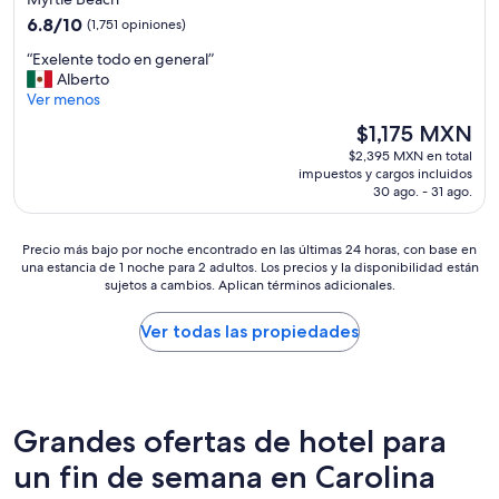
e
3.0
d
6.8
6.8/10
(1,751 opiniones)
h
i
estrellas
de
o
t
“
“Exelente todo en general”
10,
t
i
E
Alberto
(1,751
e
o
x
Ver menos
opiniones)
l
n
e
”
El
$1,175 MXN
i
l
precio
$2,395 MXN en total
n
e
actual
impuestos y cargos incluidos
g
n
es
30 ago. - 31 ago.
,
t
de
a
e
$1,175 MXN
n
t
Precio
Precio más bajo por noche encontrado en las últimas 24 horas, con base en
d
o
una estancia de 1 noche para 2 adultos. Los precios y la disponibilidad están
más
f
d
sujetos a cambios. Aplican términos adicionales.
bajo
u
o
por
r
e
noche
Ver todas las propiedades
n
n
encontrado
i
g
en
t
e
las
u
n
últimas
r
e
24
Grandes ofertas de hotel para
e
r
horas,
a
a
un fin de semana en Carolina
con
r
l
base
e
”