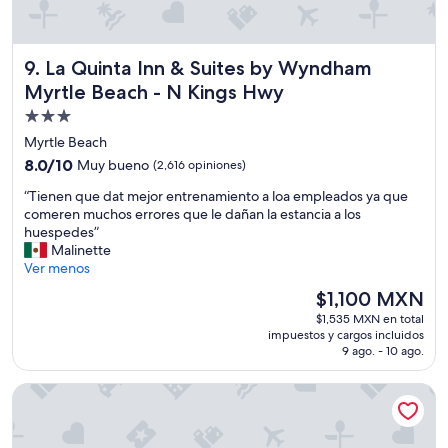
t
a
p
La Quinta Inn & Suites by Wyndham Myrtle Beach - N Kin
9. La Quinta Inn & Suites by Wyndham
a
r
Myrtle Beach - N Kings Hwy
a
Propiedad
l
de
o
Myrtle Beach
q
3.0
8.0
8.0/10
Muy bueno
(2,616 opiniones)
u
estrellas
de
e
“
“Tienen que dat mejor entrenamiento a loa empleados ya que
10,
e
T
comeren muchos errores que le dañan la estancia a los
Muy
s
i
huespedes”
bueno,
t
e
Malinette
(2,616
a
n
Ver menos
opiniones)
b
e
El
$1,100 MXN
a
n
precio
p
$1,535 MXN en total
q
actual
a
impuestos y cargos incluidos
u
es
9 ago. - 10 ago.
g
e
de
a
d
$1,100 MXN
n
Hilton Grand Vacations Club Ocean Enclave Myrtle Beach
a
d
t
o
m
y
e