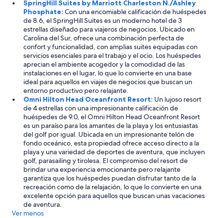
SpringHill Suites by Marriott Charleston N./Ashley
a
Phosphate:
Con una encomiable calificación de huéspedes
l
de 8.6, el SpringHill Suites es un moderno hotel de 3
i
estrellas diseñado para viajeros de negocios. Ubicado en
n
Carolina del Sur, ofrece una combinación perfecta de
g
confort y funcionalidad, con amplias suites equipadas con
t
servicios esenciales para el trabajo y el ocio. Los huéspedes
h
aprecian el ambiente acogedor y la comodidad de las
i
instalaciones en el lugar, lo que lo convierte en una base
n
ideal para aquellos en viajes de negocios que buscan un
g
entorno productivo pero relajante.
i
Omni Hilton Head Oceanfront Resort:
Un lujoso resort
s
de 4 estrellas con una impresionante calificación de
t
huéspedes de 9.0, el Omni Hilton Head Oceanfront Resort
h
es un paraíso para los amantes de la playa y los entusiastas
a
del golf por igual. Ubicada en un impresionante telón de
t
fondo oceánico, esta propiedad ofrece acceso directo a la
i
playa y una variedad de deportes de aventura, que incluyen
t
golf, parasailing y tirolesa. El compromiso del resort de
’
brindar una experiencia emocionante pero relajante
s
garantiza que los huéspedes puedan disfrutar tanto de la
i
recreación como de la relajación, lo que lo convierte en una
n
excelente opción para aquellos que buscan unas vacaciones
e
de aventura.
x
Ver menos
p