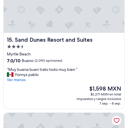
a
c
s
ó
s
m
t
o
i
d
l
a
l
”
v
Sand Dunes Resort and Suites
15. Sand Dunes Resort and Suites
i
Propiedad
s
i
de
Myrtle Beach
b
3.5
7.0
7.0/10
Bueno
(2,093 opiniones)
l
estrellas
de
e
“
“Muy buena buen trato todo muy bien ”
10,
.
M
Yonnys pablo
Bueno,
T
u
Ver menos
(2,093
h
y
opiniones)
El
$1,598 MXN
e
b
precio
y
$2,271 MXN en total
u
actual
h
impuestos y cargos incluidos
e
es
7 sep. - 8 sep.
a
n
de
v
a
$1,598 MXN
e
Surfside Beach Oceanfront Hotel
b
p
u
r
e