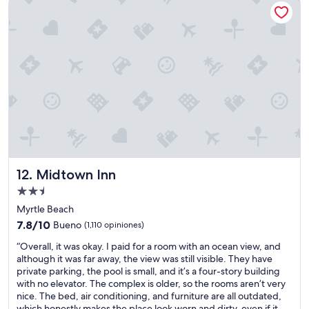
e
r
r
o
o
r
n
e
e
s
l
q
c
u
u
e
a
l
r
e
t
d
o
a
a
ñ
p
a
Midtown Inn
12. Midtown Inn
a
n
r
l
Propiedad
t
a
de
Myrtle Beach
e
e
2.5
7.8
d
7.8/10
Bueno
(1,110 opiniones)
s
estrellas
de
e
t
“
“Overall, it was okay. I paid for a room with an ocean view, and
10,
l
a
O
although it was far away, the view was still visible. They have
Bueno,
o
n
v
private parking, the pool is small, and it’s a four-story building
(1,110
q
c
e
with no elevator. The complex is older, so the rooms aren’t very
opiniones)
e
i
r
nice. The bed, air conditioning, and furniture are all outdated,
p
a
a
which honestly makes the place look worn and dirty, even if it