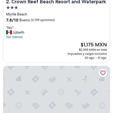
Crown Reef Beach Resort and Waterpark
2. Crown Reef Beach Resort and Waterpark
Propiedad
de
Myrtle Beach
3.0
7.8
7.8/10
Bueno
(3,739 opiniones)
estrellas
de
“
“No”
10,
N
Lizbeth
Bueno,
o
Ver menos
(3,739
”
opiniones)
El
$1,175 MXN
precio
$2,395 MXN en total
actual
impuestos y cargos incluidos
es
30 ago. - 31 ago.
de
$1,175 MXN
Coral Beach Resort and Suites