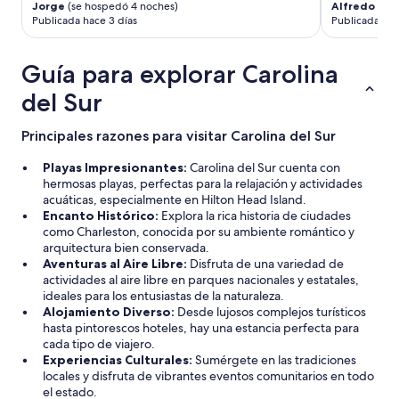
d
Jorge
(se hospedó 4 noches)
Alfredo
(se 
i
Publicada hace 3 días
Publicada hac
r
t
Guía para explorar Carolina
y
,
del Sur
e
v
e
Principales razones para visitar Carolina del Sur
n
i
Playas Impresionantes:
Carolina del Sur cuenta con
f
hermosas playas, perfectas para la relajación y actividades
i
acuáticas, especialmente en Hilton Head Island.
t
Encanto Histórico:
Explora la rica historia de ciudades
i
como Charleston, conocida por su ambiente romántico y
s
arquitectura bien conservada.
n
Aventuras al Aire Libre:
Disfruta de una variedad de
’
actividades al aire libre en parques nacionales y estatales,
t
ideales para los entusiastas de la naturaleza.
.
Alojamiento Diverso:
Desde lujosos complejos turísticos
T
hasta pintorescos hoteles, hay una estancia perfecta para
h
cada tipo de viajero.
e
Experiencias Culturales:
Sumérgete en las tradiciones
y
locales y disfruta de vibrantes eventos comunitarios en todo
d
el estado.