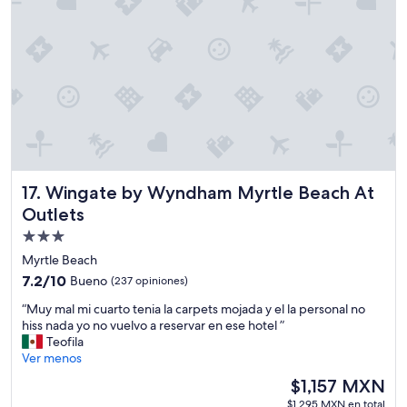
l
l
,
a
n
d
i
t
’
s
a
f
Wingate by Wyndham Myrtle Beach At Outlets
17. Wingate by Wyndham Myrtle Beach At
o
Outlets
u
r
Propiedad
-
de
Myrtle Beach
s
3.0
7.2
7.2/10
Bueno
(237 opiniones)
t
estrellas
de
o
“
“Muy mal mi cuarto tenia la carpets mojada y el la personal no
10,
r
M
hiss nada yo no vuelvo a reservar en ese hotel ”
Bueno,
y
u
Teofila
(237
b
y
Ver menos
opiniones)
u
m
El
i
$1,157 MXN
a
precio
l
$1,295 MXN en total
l