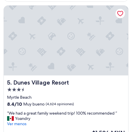
de
e
$3,753 MXN
s
Dunes Village Resort
t
a
u
r
a
n
t
e
s
m
u
y
b
u
Dunes Village Resort
5. Dunes Village Resort
e
Propiedad
n
de
o
Myrtle Beach
l
3.5
8.4
8.4/10
Muy bueno
(4,624 opiniones)
l
estrellas
de
o
“
“We had a great family weekend trip! 100% recommended ”
10,
s
W
Yoandry
Muy
c
e
Ver menos
bueno,
u
h
(4,624
El