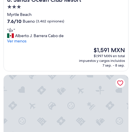
s
Propiedad
p
de
a
Myrtle Beach
r
3.0
7.6
7.6/10
Bueno
(3,462 opiniones)
a
estrellas
de
b
“
“👍 ”
10,
e
👍
Alberto J. Barrera Cabo de
Bueno,
b
”
Ver menos
(3,462
e
opiniones)
El
$1,591 MXN
s
precio
n
$1,997 MXN en total
actual
impuestos y cargos incluidos
o
es
7 sep. - 8 sep.
t
de
e
$1,591 MXN
La Quinta Inn & Suites by Wyndham Myrtle Beach - N Kings
n
i
a
b
u
e
n
a
v
i
s