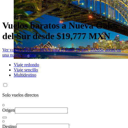
Vuelos baratos a Nueva Gales
del Sur desde $19,777 MXN
Ver vuelo a $19,777 MXN para el lunes 23 nov. 2026
Se abrirá en
una nueva ventana
Viaje redondo
Viaje sencillo
Multidestino
Solo vuelos directos
Origen
Destino