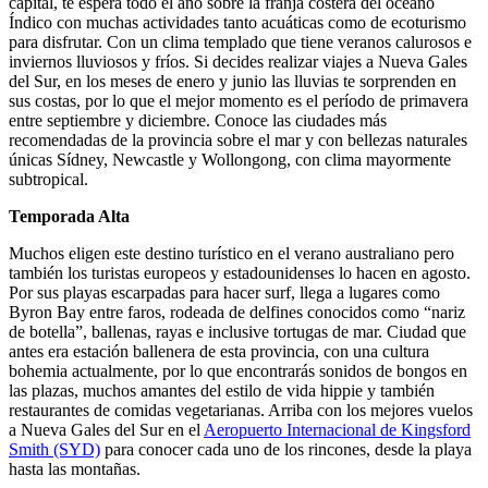
capital, te espera todo el año sobre la franja costera del océano
Índico con muchas actividades tanto acuáticas como de ecoturismo
para disfrutar. Con un clima templado que tiene veranos calurosos e
inviernos lluviosos y fríos. Si decides realizar viajes a Nueva Gales
del Sur, en los meses de enero y junio las lluvias te sorprenden en
sus costas, por lo que el mejor momento es el período de primavera
entre septiembre y diciembre. Conoce las ciudades más
recomendadas de la provincia sobre el mar y con bellezas naturales
únicas Sídney, Newcastle y Wollongong, con clima mayormente
subtropical.
Temporada Alta
Muchos eligen este destino turístico en el verano australiano pero
también los turistas europeos y estadounidenses lo hacen en agosto.
Por sus playas escarpadas para hacer surf, llega a lugares como
Byron Bay entre faros, rodeada de delfines conocidos como “nariz
de botella”, ballenas, rayas e inclusive tortugas de mar. Ciudad que
antes era estación ballenera de esta provincia, con una cultura
bohemia actualmente, por lo que encontrarás sonidos de bongos en
las plazas, muchos amantes del estilo de vida hippie y también
restaurantes de comidas vegetarianas. Arriba con los mejores vuelos
a Nueva Gales del Sur en el
Aeropuerto Internacional de Kingsford
Smith (SYD)
para conocer cada uno de los rincones, desde la playa
hasta las montañas.