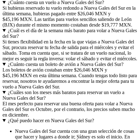
¿Cuánto cuesta un vuelo a Nueva Gales del Sur?
Si hubieras reservado tu vuelo redondo a Nueva Gales del Sur en la
última semana, hubieras pagado entre $26,046 MXN y
$45,196 MXN. Las tarifas para vuelos sencillos saliendo de León
(BJX) durante el mismo momento costaban desde $19,777 MXN.
¿Cuál es el día de la semana más barato para volar a Nueva Gales
del Sur?
Si tienes flexibilidad en la fecha en la que viajas a Nueva Gales del
Sur, procura reservar tu fecha de salida para el miércoles y evitar el
sábado. Toma en cuenta que, si se tratara de un vuelo nacional, lo
mejor es seguir la regla inversa: volar el sábado y evitar el miércoles.
¿Cuánto cuesta un boleto de avión a Nueva Gales del Sur?
Los boletos de avión costaban entre $26,046 MXN y
$45,196 MXN en esta última semana. Cuando tengas todo listo para
reservar, nosotros te ayudaremos a encontrar la mejor oferta para tu
vuelo a Nueva Gales del Sur.
¿Cuáles son los meses más baratos para reservar un vuelo a
Nueva Gales del Sur?
El mes perfecto para reservar una buena oferta para volar a Nueva
Gales del Sur es Octubre, por el contrario, los precios suben mucho
en diciembre.
¿Qué puedo hacer en Nueva Gales del Sur?
Nueva Gales del Sur cuenta con una gran selección de cosas
que hacer y lugares a donde ir; Sídney es solo el inicio. En