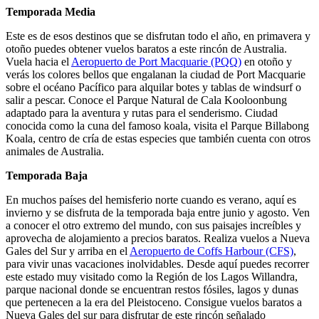
Temporada Media
Este es de esos destinos que se disfrutan todo el año, en primavera y
otoño puedes obtener vuelos baratos a este rincón de Australia.
Vuela hacia el
Aeropuerto de Port Macquarie (PQQ)
en otoño y
verás los colores bellos que engalanan la ciudad de Port Macquarie
sobre el océano Pacífico para alquilar botes y tablas de windsurf o
salir a pescar. Conoce el Parque Natural de Cala Kooloonbung
adaptado para la aventura y rutas para el senderismo. Ciudad
conocida como la cuna del famoso koala, visita el Parque Billabong
Koala, centro de cría de estas especies que también cuenta con otros
animales de Australia.
Temporada Baja
En muchos países del hemisferio norte cuando es verano, aquí es
invierno y se disfruta de la temporada baja entre junio y agosto. Ven
a conocer el otro extremo del mundo, con sus paisajes increíbles y
aprovecha de alojamiento a precios baratos. Realiza vuelos a Nueva
Gales del Sur y arriba en el
Aeropuerto de Coffs Harbour (CFS)
,
para vivir unas vacaciones inolvidables. Desde aquí puedes recorrer
este estado muy visitado como la Región de los Lagos Willandra,
parque nacional donde se encuentran restos fósiles, lagos y dunas
que pertenecen a la era del Pleistoceno. Consigue vuelos baratos a
Nueva Gales del sur para disfrutar de este rincón señalado