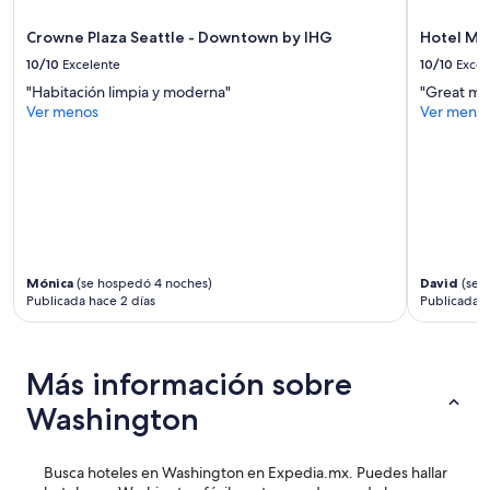
r
sujetos
t
a
Crowne Plaza Seattle - Downtown by IHG
Hotel Ma
a
cambios.
b
10/10
Excelente
10/10
Excel
Aplican
l
términos
"Habitación limpia y moderna"
"Great mus
e
adicionales.
Ver menos
Ver meno
,
t
h
e
b
e
s
t
k
Mónica
(se hospedó 4 noches)
David
(se 
e
Publicada hace 2 días
Publicada h
p
t
p
Más información sobre
r
o
Washington
p
e
r
Busca hoteles en Washington en Expedia.mx. Puedes hallar
t