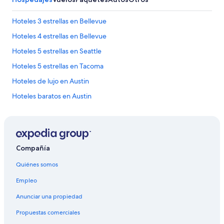
E
L
Hoteles 3 estrellas en Bellevue
Y
t
Hoteles 4 estrellas en Bellevue
h
e
Hoteles 5 estrellas en Seattle
p
Hoteles 5 estrellas en Tacoma
l
a
Hoteles de lujo en Austin
c
e
Hoteles baratos en Austin
!
Hoteles de lujo en Camas
I
t
Hoteles en la playa en Camas
w
a
Hoteles familiares en Camas
Compañía
s
Hoteles románticos en Camas
a
Quiénes somos
n
Hoteles boutique en Camas
i
Empleo
m
Hoteles con hidromasaje en Camas
m
Anunciar una propiedad
Hoteles de lujo en Carlton
a
c
Propuestas comerciales
Resorts todo incluido en Forks
u