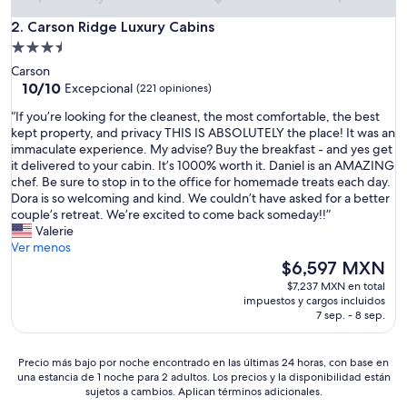
Carson Ridge Luxury Cabins
2. Carson Ridge Luxury Cabins
Propiedad
de
Carson
3.5
10.0
10/10
Excepcional
(221 opiniones)
de
estrellas
“
“If you’re looking for the cleanest, the most comfortable, the best
10,
I
kept property, and privacy THIS IS ABSOLUTELY the place! It was an
Excepcional,
f
immaculate experience. My advise? Buy the breakfast - and yes get
(221
y
it delivered to your cabin. It’s 1000% worth it. Daniel is an AMAZING
opiniones)
o
chef. Be sure to stop in to the office for homemade treats each day.
u
Dora is so welcoming and kind. We couldn’t have asked for a better
’
couple’s retreat. We’re excited to come back someday!!”
r
Valerie
e
Ver menos
l
El
$6,597 MXN
o
precio
$7,237 MXN en total
o
actual
impuestos y cargos incluidos
k
es
7 sep. - 8 sep.
i
de
n
$6,597 MXN
g
Precio
Precio más bajo por noche encontrado en las últimas 24 horas, con base en
f
una estancia de 1 noche para 2 adultos. Los precios y la disponibilidad están
más
sujetos a cambios. Aplican términos adicionales.
o
bajo