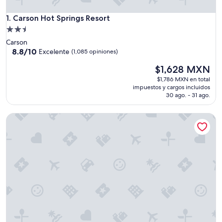
Carson Hot Springs Resort
1. Carson Hot Springs Resort
Propiedad
de
Carson
2.5
8.8
8.8/10
Excelente
(1,085 opiniones)
de
estrellas
El
$1,628 MXN
10,
precio
Excelente,
$1,786 MXN en total
actual
(1,085
impuestos y cargos incluidos
es
opiniones)
30 ago. - 31 ago.
de
$1,628 MXN
Carson Ridge Luxury Cabins