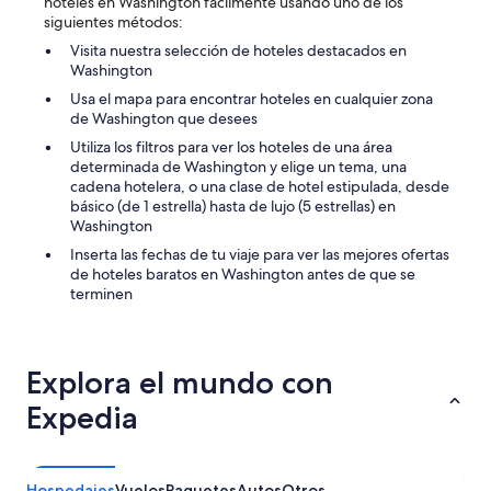
hoteles en Washington fácilmente usando uno de los
y
siguientes métodos:
,
a
Visita nuestra selección de hoteles destacados en
n
Washington
d
Usa el mapa para encontrar hoteles en cualquier zona
p
de Washington que desees
r
i
Utiliza los filtros para ver los hoteles de una área
v
determinada de Washington y elige un tema, una
a
cadena hotelera, o una clase de hotel estipulada, desde
c
básico (de 1 estrella) hasta de lujo (5 estrellas) en
y
Washington
T
Inserta las fechas de tu viaje para ver las mejores ofertas
H
de hoteles baratos en Washington antes de que se
I
terminen
S
I
S
A
Explora el mundo con
B
S
Expedia
O
L
U
T
Hospedajes
Vuelos
Paquetes
Autos
Otros