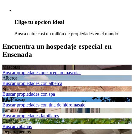
Elige tu opción ideal
Busca entre casi un millón de propiedades en el mundo.
Encuentra un hospedaje especial en
Ensenada
Mascotas
Buscar propiedades que aceptan mascotas
Alberca
Buscar propiedades con alberca
Spa
Buscar propiedades con spa
Hidromasaje
Buscar propiedades con tina de hidromasaje
Familias
Buscar propiedades familiares
Cabañas
Buscar cabañas
Departa­mentos