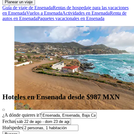
Planear un viaje
Guía de viaje de Ensenada
Rentas de hospedaje para las vacaciones
en Ensenada
Vuelos a Ensenada
Actividades en Ensenada
Renta de
autos en Ensenada
Paquetes vacacionales en Ensenada
Hoteles en Ensenada desde $987 MXN
¿A dónde quieres ir?
Fechas
Huéspedes