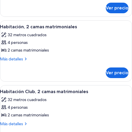
sobre
1
Ver precio
Habitación
cama
Club,
King
1
Abrir
Habitación de hotel con dos camas, un e
5
size
cama
Habitación, 2 camas matrimoniales
todas
King
32 metros cuadrados
size
las
4 personas
fotos
de
2 camas matrimoniales
Habitación,
Más
Más detalles
2
detalles
sobre
camas
Ver precio
Habitación,
matrimoniales
2
camas
Abrir
Habitación de hotel con dos camas, un e
6
matrimoniales
Habitación Club, 2 camas matrimoniales
todas
32 metros cuadrados
las
4 personas
fotos
de
2 camas matrimoniales
Habitación
Más
Más detalles
Club,
detalles