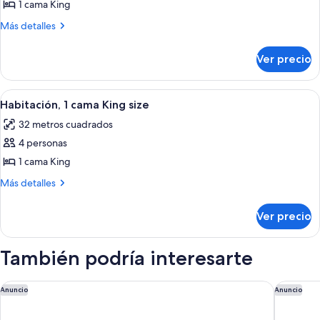
1 cama King
Habitación,
1
Más
Más detalles
detalles
cama
sobre
King
Ver precio
Habitación,
size
1
(Mobility/Hearing
cama
Abrir
Habitación de hotel con una cama grand
6
King
Access,
Habitación, 1 cama King size
todas
size
Roll-
32 metros cuadrados
(Mobility/Hearing
las
In
Access,
4 personas
fotos
Shwr)
Roll-
de
1 cama King
In
Habitación,
Shwr)
Más
Más detalles
1
detalles
sobre
cama
Ver precio
Habitación,
King
1
size
cama
También podría interesarte
King
size
Hilton Fairfax
Falls Chu
Anuncio
Anuncio