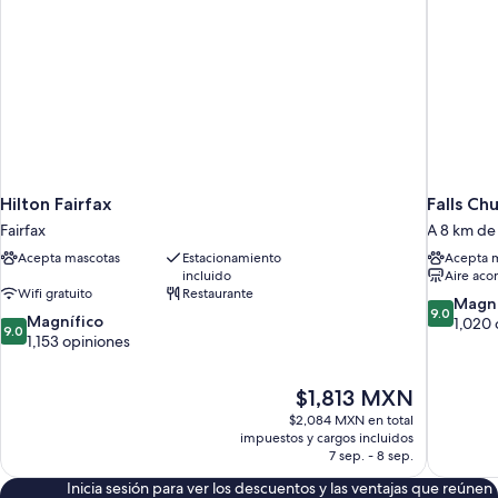
Hilton Fairfax
Falls Ch
Fairfax
A 8 km de 
Acepta mascotas
Estacionamiento
Acepta 
incluido
Aire aco
Wifi gratuito
Restaurante
9.0
Magní
9.0
9.0
Magnífico
de
1,020 
9.0
de
1,153 opiniones
10,
10,
Magnífico
Magnífico,
1,020
El
$1,813 MXN
1,153
opiniones
precio
opiniones
$2,084 MXN en total
actual
impuestos y cargos incluidos
es
7 sep. - 8 sep.
de
Inicia sesión para ver los descuentos y las ventajas que reúnen
$1,813 MXN