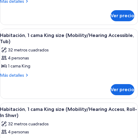
2
Más
Más detalles
detalles
camas
sobre
matrimoniales
Ver precio
Habitación,
(Mobility/Hearing
2
Access,
camas
Abrir
Habitación de hotel con una cama grand
4
matrimoniales
Roll-
Habitación, 1 cama King size (Mobility/Hearing Accessible,
todas
(Mobility/Hearing
Tub)
In
Access,
las
Shwr)
32 metros cuadrados
Roll-
fotos
In
4 personas
de
Shwr)
1 cama King
Habitación,
1
Más
Más detalles
detalles
cama
sobre
King
Ver precio
Habitación,
size
1
(Mobility/Hearing
cama
Abrir
Habitación de hotel con una cama grand
4
King
Accessible,
Habitación, 1 cama King size (Mobility/Hearing Access, Roll-
todas
size
In Shwr)
Tub)
(Mobility/Hearing
las
32 metros cuadrados
Accessible,
fotos
Tub)
4 personas
de