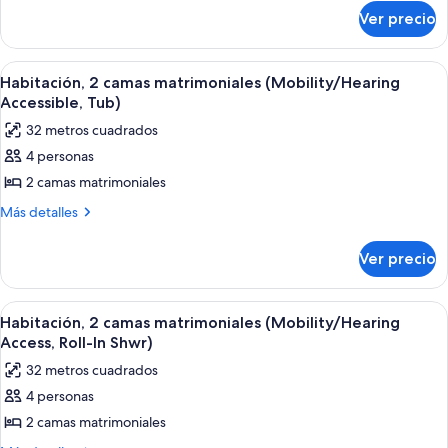
sobre
2
Ver precio
Habitación
camas
Club,
matrimoniales
2
Abrir
Habitación de hotel con dos camas, un e
4
camas
Habitación, 2 camas matrimoniales (Mobility/Hearing
todas
matrimoniales
Accessible, Tub)
las
32 metros cuadrados
fotos
4 personas
de
2 camas matrimoniales
Habitación,
2
Más
Más detalles
detalles
camas
sobre
matrimoniales
Ver precio
Habitación,
(Mobility/Hearing
2
Accessible,
camas
Abrir
Habitación de hotel con dos camas, un e
4
matrimoniales
Tub)
Habitación, 2 camas matrimoniales (Mobility/Hearing
todas
(Mobility/Hearing
Access, Roll-In Shwr)
Accessible,
las
32 metros cuadrados
Tub)
fotos
4 personas
de
2 camas matrimoniales
Habitación,