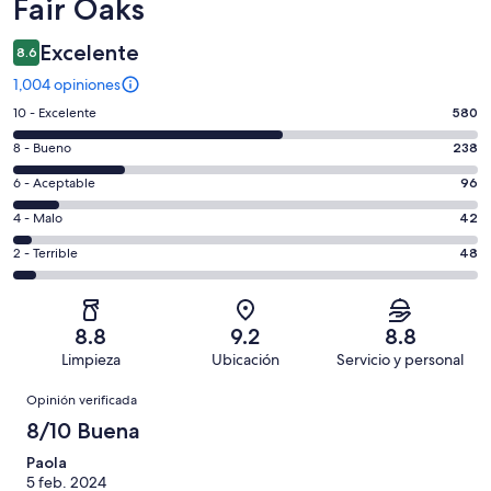
Fair Oaks
Excelente
8.6
1,004 opiniones
Puntuación
10 - Excelente
580
de
Puntuación
8 - Bueno
238
10,
de
es
Puntuación
6 - Aceptable
96
8,
decir,
de
es
Puntuación
4 - Malo
42
Excelente.
6,
decir,
de
Basada
es
Puntuación
2 - Terrible
48
Bueno.
4,
en
decir,
de
Basada
es
580
Aceptable.
2,
en
decir,
de
Basada
es
238
Malo.
8.8
9.2
8.8
1004
en
decir,
de
Basada
Limpieza
Ubicación
Servicio y personal
opiniones
96
Terrible.
1004
en
Opiniones
de
Basada
opiniones
Opinión verificada
42
1004
en
de
8/10 Buena
opiniones
48
1004
de
Paola
opiniones
5 feb. 2024
1004