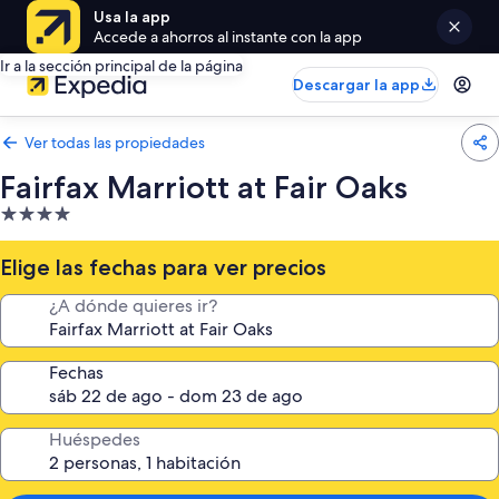
Usa la app
Accede a ahorros al instante con la app
Ir a la sección principal de la página
Descargar la app
Ver todas las propiedades
Fairfax Marriott at Fair Oaks
Propiedad
de
4.0
Elige las fechas para ver precios
estrellas
¿A dónde quieres ir?
Fechas
Huéspedes