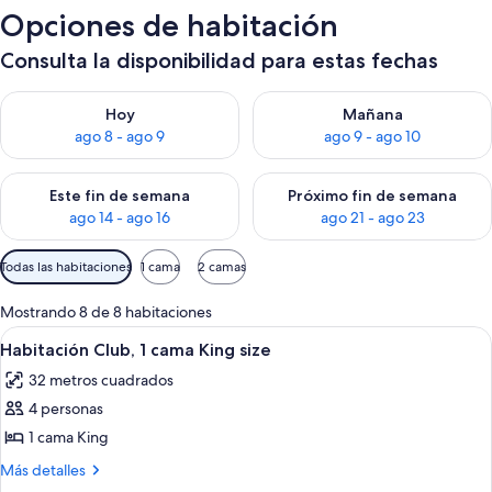
Opciones de habitación
Consulta la disponibilidad para estas fechas
Consulta la disponibilidad para hoy ago 8 - ago 9
Consulta la disponibilidad pa
Hoy
Mañana
ago 8 - ago 9
ago 9 - ago 10
Consulta la disponibilidad para este fin de semana ago 14 - ag
Consulta la disponibilidad pa
Este fin de semana
Próximo fin de semana
ago 14 - ago 16
ago 21 - ago 23
Filtros
Todas las habitaciones
1 cama
2 camas
disponibles
para
Mostrando 8 de 8 habitaciones
las
Abrir
Habitación de hotel con una cama grand
8
Habitación Club, 1 cama King size
habitaciones
todas
32 metros cuadrados
las
4 personas
fotos
de
1 cama King
Habitación
Más
Más detalles
Club,
detalles