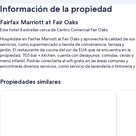
Información de la propiedad
Fairfax Marriott at Fair Oaks
Este hotel 4 estrellas cerca de Centro Comercial Fair Oaks
Hospédate en Fairfax Marriott at Fair Oaks y aprovecha la calidad de sus
servicios, como supermercado o tienda de conveniencia, terraza y
jardín. El restaurante de cocina del sur de EUA que se encuentra en la
propiedad, 703 bar + kitchen, cuenta con desayunos, comidas, cenas y
menú infantil. Podrás conectarte al wifi gratis en las áreas comunes y
encontrarás diversos servicios, como servicio de lavandería o tintorería y
bar.
Estos son algunos más de los servicios en este hotel:
Propiedades similares
Estacionamiento gratis
Hilton Fairfax
Hilton G
Desayuno completo (con cargo), check-out exprés y check-in
exprés
Caja de seguridad en la recepción, cajero automático o servicios
bancarios y servicio de organización de bodas
Las personas suelen dejar opiniones positivas sobre aspectos como
la atención del personal