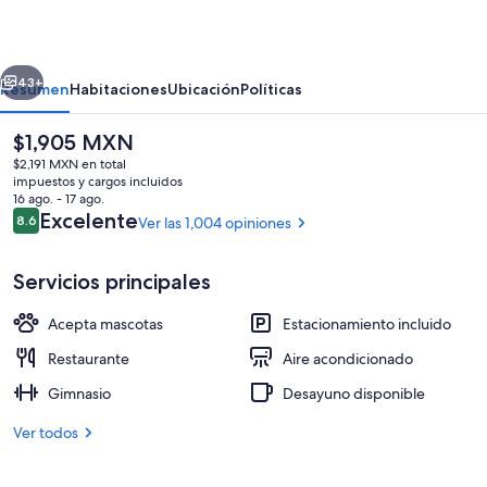
at
Fair
erior
Siguiente
Oaks
43+
Resumen
Habitaciones
Ubicación
Políticas
El
$1,905 MXN
precio
$2,191 MXN en total
actual
impuestos y cargos incluidos
es
16 ago. - 17 ago.
de
Opiniones
Excelente
8.6
Ver las 1,004 opiniones
8.6 de 10,
$1,905 MXN
Servicios principales
Vista desde la propiedad
Acepta mascotas
Estacionamiento incluido
Restaurante
Aire acondicionado
Gimnasio
Desayuno disponible
Ver todos