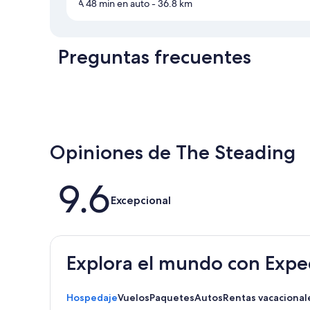
A 48 min en auto
- 36.8 km
Preguntas frecuentes
Opiniones de The Steading
Opiniones
9.6
Excepcional
Explora el mundo con Expe
Hospedaje
Vuelos
Paquetes
Autos
Rentas vacacional