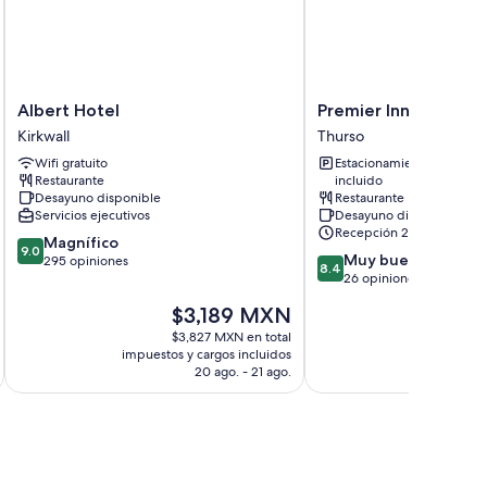
Albert
Premier
Albert Hotel
Premier Inn Thurso
Hotel
Inn
Kirkwall
Thurso
Kirkwall
Thurso
Wifi gratuito
Estacionamiento
Thurso
Restaurante
incluido
Desayuno disponible
Restaurante
Servicios ejecutivos
Desayuno disponible
Recepción 24/7
9.0
Magnífico
9.0
8.4
Muy bueno
de
295 opiniones
8.4
de
26 opiniones
10,
10,
Magnífico,
El
El
$3,189 MXN
$
Muy
295
precio
pr
bueno,
$3,827 MXN en total
$1
opiniones
actual
ac
impuestos y cargos incluidos
impuestos 
26
es
es
20 ago. - 21 ago.
opiniones
de
d
$3,189 MXN
$