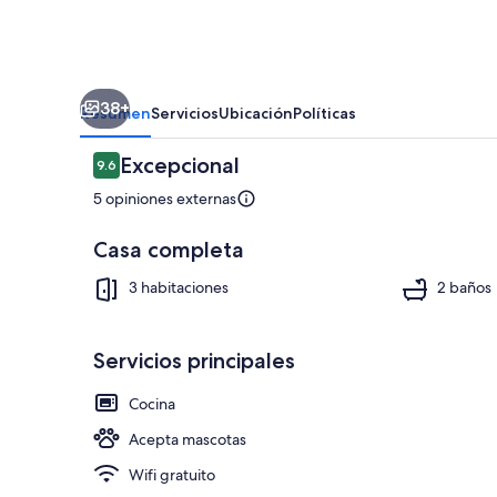
38+
Resumen
Servicios
Ubicación
Políticas
Opiniones
Excepcional
9.6
9.6 de 10,
5 opiniones externas
Casa completa
Chimenea
3 habitaciones
2 baños
Servicios principales
Cocina
Acepta mascotas
Wifi gratuito