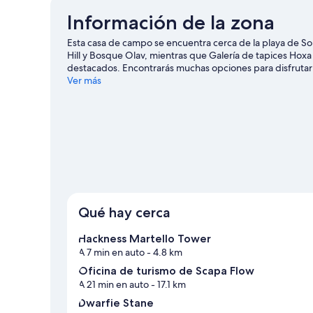
Información de la zona
Esta casa de campo se encuentra cerca de la playa de So
Hill y Bosque Olav, mientras que Galería de tapices Hoxa 
destacados. Encontrarás muchas opciones para disfrutar
South Walls
Ver más
Ver más casas de campo en South Walls
Qué hay cerca
Hackness Martello Tower
A 7 min en auto
- 4.8 km
Oficina de turismo de Scapa Flow
A 21 min en auto
- 17.1 km
Dwarfie Stane