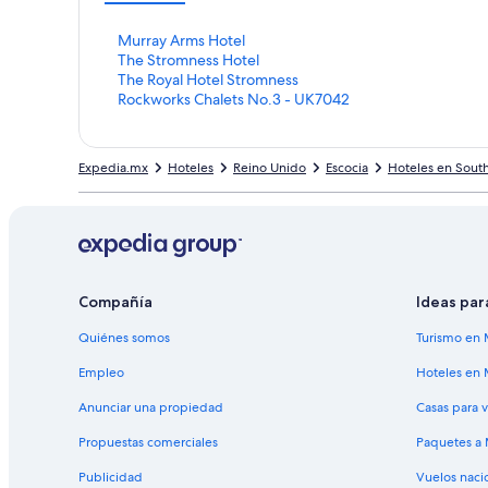
E
Murray Arms Hotel
n
E
The Stromness Hotel
l
n
E
The Royal Hotel Stromness
a
l
n
E
Rockworks Chalets No.3 - UK7042
c
a
l
n
e
c
a
l
p
e
c
a
Expedia.mx
Hoteles
Reino Unido
Escocia
Hoteles en South
a
p
e
c
r
a
p
e
a
r
a
p
a
a
r
a
b
a
a
r
r
b
a
a
i
r
b
a
Compañía
Ideas par
r
i
r
b
l
r
i
r
Quiénes somos
Turismo en 
a
l
r
i
p
a
l
r
Empleo
Hoteles en 
á
p
a
l
Anunciar una propiedad
Casas para 
g
á
p
a
i
g
á
p
Propuestas comerciales
Paquetes a
n
i
g
á
a
n
i
g
Publicidad
Vuelos naci