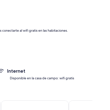
conectarte al wifi gratis en las habitaciones.
ue incluyen chimenea, al igual que servicios como wifi
Internet
Disponible en la casa de campo: wifi gratis
n:
Albert Hotel
Premier Inn Thurso