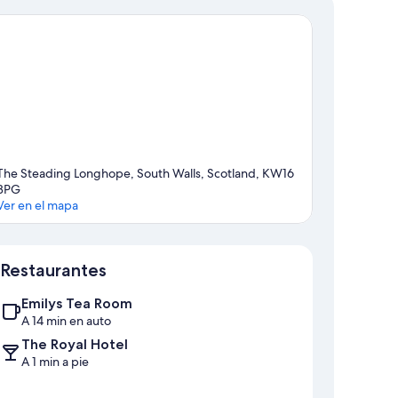
The Steading Longhope, South Walls, Scotland, KW16
3PG
Ver en el mapa
Sección del mapa
Restaurantes
Emilys Tea Room
A 14 min en auto
The Royal Hotel
A 1 min a pie