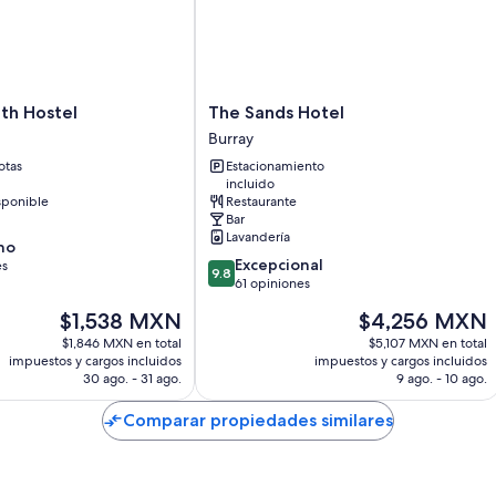
The
uth Hostel
The Sands Hotel
Sands
Burray
Hotel
otas
Estacionamiento
Burray
incluido
sponible
Restaurante
Bar
Lavandería
no
9.8
Excepcional
es
9.8
de
61 opiniones
10,
El
El
$1,538 MXN
$4,256 MXN
Excepcional,
precio
precio
61
$1,846 MXN en total
$5,107 MXN en total
actual
actual
impuestos y cargos incluidos
impuestos y cargos incluidos
opiniones
es
es
30 ago. - 31 ago.
9 ago. - 10 ago.
de
de
$1,538 MXN
$4,256 MXN
Comparar propiedades similares