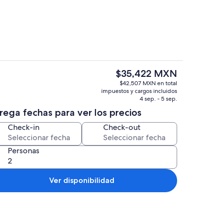
 lavavajillas, tetera eléctrica y utensilios de cocina
Chimenea
El
$35,422 MXN
precio
o | Sala de estar | Chimenea
Exterior
$42,507 MXN en total
actual
impuestos y cargos incluidos
es
4 sep. - 5 sep.
de
rega fechas para ver los precios
$35,422 MXN
Check-in
Check-out
Personas
Ver disponibilidad