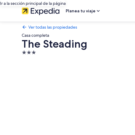
Ir a la sección principal de la página
Planea tu viaje
Ver todas las propiedades
Casa completa
The Steading
Propiedad
de
Galería
3.0
de
estrellas
fotos
de
The
Steading