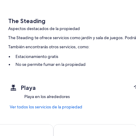
The Steading
Aspectos destacados de la propiedad
The Steading te ofrece servicios como jardín y sala de juegos. Podrás 
También encontrarás otros servicios, como:
Estacionamiento gratis
No se permite fumar en la propiedad
Características de la habitación
Todas sus habitaciones ofrecen muebles diferentes y comodidades q
Playa
gratis.
Playa en los alrededores
Otros servicios que también encontrarás en las habitaciones incluye
Ver todos los servicios de la propiedad
2 baño con regaderas y tinas o regaderas
Armarios o clósets, cocinas y refrigeradores
h Hostel
The Sands Hotel