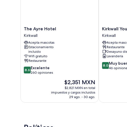
The
Kirkwall
The Ayre Hotel
Kirkwall Yo
Ayre
Youth
Kirkwall
Kirkwall
Hotel
Hostel
Acepta mascotas
Acepta masc
Kirkwall
Kirkwall
Estacionamiento
Restaurante
incluido
Desayuno di
Wifi gratuito
Lavandería
Restaurante
8.0
Muy bue
8.0
8.6
Excelente
de
46 opinion
8.6
de
260 opiniones
10,
10,
Muy
El
$2,351 MXN
Excelente,
bueno,
precio
260
$2,821 MXN en total
46
actual
impuestos y cargos incluidos
opiniones
opiniones
es
29 ago. - 30 ago.
de
$2,351 MXN