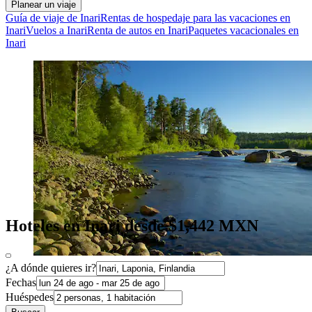
Planear un viaje
Guía de viaje de Inari
Rentas de hospedaje para las vacaciones en
Inari
Vuelos a Inari
Renta de autos en Inari
Paquetes vacacionales en
Inari
Hoteles en Inari desde $1,442 MXN
¿A dónde quieres ir?
Fechas
Huéspedes