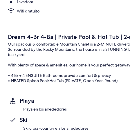
Lavadora
Wifi gratuito
Dream 4-Br 4-Ba | Private Pool & Hot Tub | 2-
Our spacious & comfortable Mountain Chalet is a 2-MINUTE drive to 
Surrounded by the Rocky Mountains, the house is in a STUNNING locat
backyard.
With plenty of space & amenities, our home is your perfect getaway 
• 4 Br + 4 ENSUITE Bathrooms provide comfort & privacy
• HEATED Splash Pool/Hot Tub (PRIVATE, Open Year-Round)
• Games & Home Theatre Room
____________________________________________________________
Playa
We’ve designed our home to be the ULTIMATE dream family vacatio
gather, relax and have fun:
Playa en los alrededores
AIR-CONDITIONED 4 Bedrooms + 4 Ensuite Bathrooms comfortably 
Ski
• Master Bedroom (2nd Floor): King Bed
. . . Private Sitting Area with a Fireplace & 60” 4K Smart TV
Ski cross-country en los alrededores