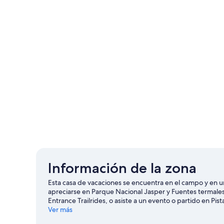
Información de la zona
Esta casa de vacaciones se encuentra en el campo y en un 
apreciarse en Parque Nacional Jasper y Fuentes termales 
Entrance Trailrides, o asiste a un evento o partido en Pi
para hacer ski cross-country y lugares para hacer snowboa
Ver más
hielo y paseos en moto de nieve.
Visita nuestra guía de 