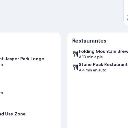
Restaurantes
Folding Mountain Bre
A 13 min a pie
nt Jasper Park Lodge
Stone Peak Restaurant
km
A 4 min en auto
km
and Use Zone