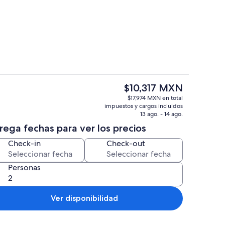
imenea, futbolito y estéreo
Restaurantes
El
$10,317 MXN
precio
es, escritorio y tabla de planchar con plancha
Cafetera y tetera, refrigerador, micr
$17,974 MXN en total
actual
impuestos y cargos incluidos
es
13 ago. - 14 ago.
de
rega fechas para ver los precios
$10,317 MXN
Check-in
Check-out
Personas
Ver disponibilidad