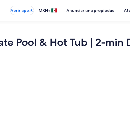
•
Abrir app
MXN
Anunciar una propiedad
Ate
ate Pool & Hot Tub | 2-min 