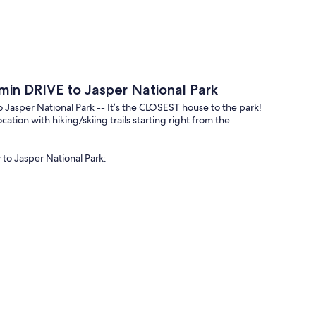
min DRIVE to Jasper National Park
Jasper National Park -- It’s the CLOSEST house to the park!
ion with hiking/skiing trails starting right from the
to Jasper National Park:
____________
n home with tons of SPACE and AMENITIES for families to
sleep 8 – 10: