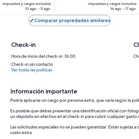
actual
actual
impuestos y cargos incluidos
impuestos y cargos incluidos
es
es
10 ago. - 11 ago.
16 ago. - 17 ago.
• Home Office Area in Master Bedroom
de
de
• 35,000 BTU BBQ with Outdoor Sitting
$2,483 MXN
$4,536 MXN
Comparar propiedades similares
____________________________________________________________
We hope you already like our home but now let us tell you the HIG
• SUNROOM with FIRETABLE
Check-in
C
. . . 3-Season Sunroom with a 60,000 BTU Firetable overlooking th
. . . It's our favorite room for a morning coffee and reflection, or a 
Hora de inicio del check-in: 16:00
Ch
Check-in sin contacto
• AMAZING BACKYARD:
Ver todas las políticas
. . . Step out onto a huge wrap-around deck with a BBQ and outdoor
. . . Go down the steps to the patio with a pool/hot tub, deck chairs 
. . . Go further into our huge backyard to a large firepit with Adiron
. . . Past the backyard is crown land with hiking/snow-shoeing trails
Información importante
____________________________________________________________
Podría aplicarse un cargo por persona extra, que varía según la pol
Fantastic Location:
• Folding Mountain Village comprises of only 30 houses and the f
Es posible que debas presentar una identificación oficial con fotogr
• 2-min drive to Jasper National Park and 35-min drive to Jasper T
un depósito en efectivo en el check-in para cubrir cualquier gasto
NOTE
Las solicitudes especiales no se pueden garantizar. Están sujetas 
• We CATER to families; others please send a request to book
costo extra
• 10:00 PM noise restrictions apply