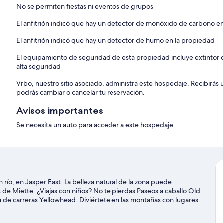
No se permiten fiestas ni eventos de grupos
Upon booking, an electronic guidebook will be emailed to you with all
El anfitrión indicó que hay un detector de monóxido de carbono e
El anfitrión indicó que hay un detector de humo en la propiedad
El equipamiento de seguridad de esta propiedad incluye extintor d
alta seguridad
Vrbo, nuestro sitio asociado, administra este hospedaje. Recibirás
podrás cambiar o cancelar tu reservación.
Avisos importantes
Se necesita un auto para acceder a este hospedaje.
río, en Jasper East. La belleza natural de la zona puede
de Miette. ¿Viajas con niños? No te pierdas Paseos a caballo Old
sta de carreras Yellowhead. Diviértete en las montañas con lugares
rd, o prueba otras actividades al aire libre, como patinaje sobre
Jasper East