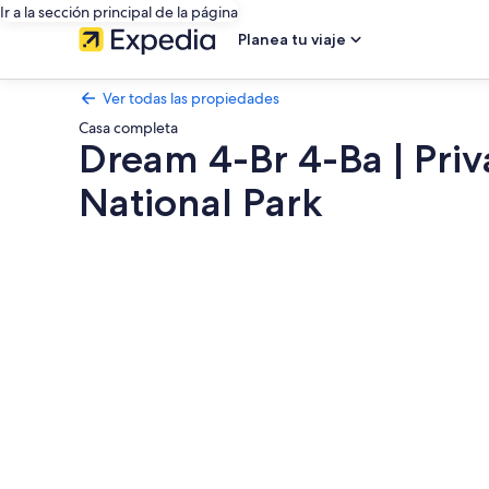
Ir a la sección principal de la página
Planea tu viaje
Ver todas las propiedades
Casa completa
Dream 4-Br 4-Ba | Priv
National Park
Galería
de
fotos
de
Dream
4-
Br
4-