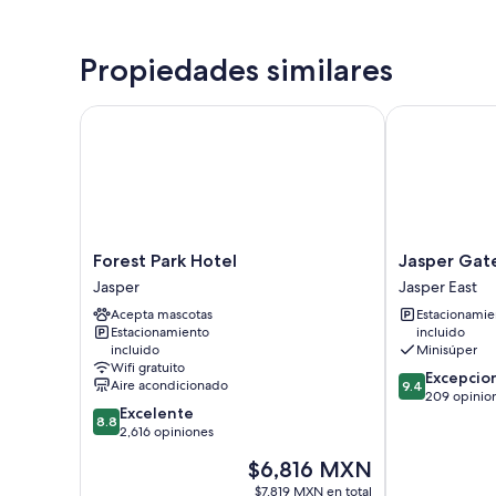
Propiedades similares
Forest Park Hotel
Jasper Gates 
Forest
Jasper
Forest Park Hotel
Jasper Gate
Park
Gates
Jasper
Jasper East
Hotel
Resort
Acepta mascotas
Estacionamie
Jasper
and
Estacionamiento
incluido
RV
incluido
Minisúper
Jasper
Wifi gratuito
9.4
East
Excepcio
Aire acondicionado
9.4
de
209 opinio
8.8
Excelente
10,
8.8
de
2,616 opiniones
Excepcional,
10,
209
El
$6,816 MXN
Excelente,
opiniones
precio
2,616
$7,819 MXN en total