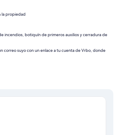
 the details for your stay.
n la propiedad
e incendios, botiquín de primeros auxilios y cerradura de
 un correo suyo con un enlace a tu cuenta de Vrbo, donde