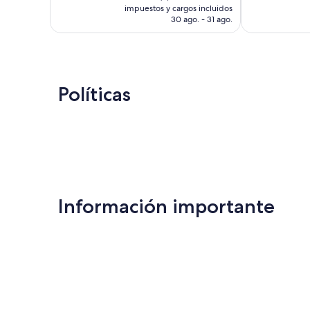
actual
impuestos y cargos incluidos
opiniones
es
30 ago. - 31 ago.
de
$6,816 MXN
Políticas
Información importante