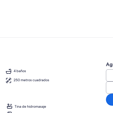
Smart TV, ch
4 habitacion
Ag
4 baños
250 metros cuadrados
Tina de hidromasaje