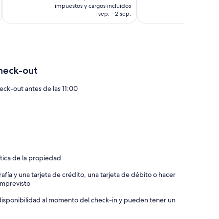
actual
act
impuestos y cargos incluidos
impuestos 
opiniones
opiniones
es
es
1 sep. - 2 sep.
de
de
$4,974 MXN
$4
____________
HLIGHTS:
heck-out
e huge backyard
sunset drink and family conversation over a warm fire
eck-out antes de las 11:00
 sitting
and a picnic table
dack chairs
____________
ítica de la propiedad
amous Folding Mountain Brewery: good food, great beer
afía y una tarjeta de crédito, una tarjeta de débito o hacer
own
 imprevisto
a disponibilidad al momento del check-in y pueden tener un