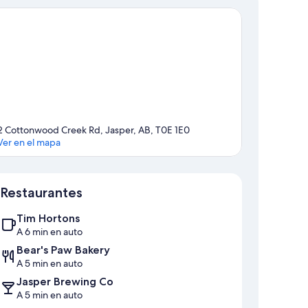
2 Cottonwood Creek Rd, Jasper, AB, T0E 1E0
Ver en el mapa
Sección del mapa
Restaurantes
Tim Hortons
A 6 min en auto
Bear's Paw Bakery
A 5 min en auto
Jasper Brewing Co
A 5 min en auto