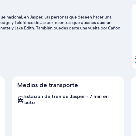
ue nacional, en Jasper. Las personas que deseen hacer una
 Lodge y Teleférico de Jasper, mientras que quienes quieran
 Annette y Lake Edith. También puedes darte una vuelta por Cañon
para disfrutar del aire libre con actividades como paseos a pie o
Medios de transporte
Estación de tren de Jasper - 7 min en
auto