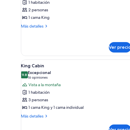
1 habitación
Cabaña,
2 personas
vista
1 cama King
al
río
Más
Más detalles
detalles
sobre
Cabaña,
vista
Ver preci
al
río
Abrir
Una cabaña de troncos con pu
11
King Cabin
todas
Excepcional
las
9.8
9.8 de 10
(16
16 opiniones
fotos
opiniones)
Vista a la montaña
de
1 habitación
King
3 personas
Cabin
1 cama King y 1 cama individual
Más
Más detalles
detalles
sobre
Ver preci