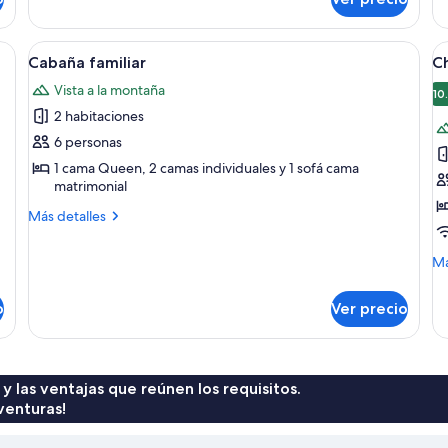
Cabaña,
Ca
montaña
1
habitación,
verde, una mesa de picnic de madera y un bote de basura adelante.
Abrir
Una cabaña de troncos con puerta roj
A
15
vista
Cabaña familiar
C
todas
t
a
Vista a la montaña
la
las
la
10
montaña
2 habitaciones
fotos
f
de
d
6 personas
Cabaña
C
1 cama Queen, 2 camas individuales y 1 sofá cama
matrimonial
familiar
Más
Más detalles
detalles
sobre
M
Má
Cabaña
de
familiar
so
o
Ver precio
Ch
 y las ventajas que reúnen los requisitos.
venturas!