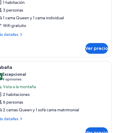
1 habitación
abitación
3 personas
oble
1 cama Queen y 1 cama individual
Wifi gratuito
ás
s detalles
talles
bre
Ver precio
bitación
ble
echo verde y rodeada de árboles y rocas.
brir
Una cabaña de troncos con puerta roja, dos v
14
abaña
odas
Excepcional
s
4
9.4 de 10
(9
9 opiniones
otos
opiniones)
Vista a la montaña
e
2 habitaciones
abaña
6 personas
2 camas Queen y 1 sofá cama matrimonial
ás
s detalles
talles
bre
Ver precio