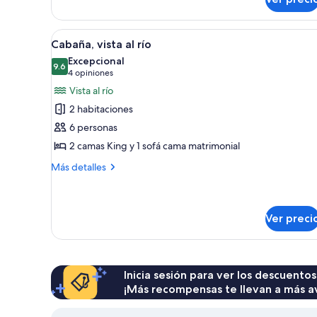
King
Cabin
Abrir
Una cabaña rústica con techo 
12
Cabaña, vista al río
todas
Excepcional
las
9.6
9.6 de 10
(4
4 opiniones
fotos
opiniones)
Vista al río
de
2 habitaciones
Cabaña,
6 personas
vista
2 camas King y 1 sofá cama matrimonial
al
río
Más
Más detalles
detalles
sobre
Cabaña,
vista
Ver preci
al
río
Inicia sesión para ver los descuentos
¡Más recompensas te llevan a más a