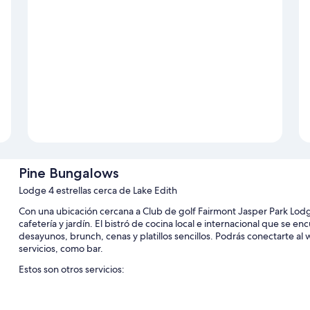
Pine Bungalows
Lodge 4 estrellas cerca de Lake Edith
Con una ubicación cercana a Club de golf Fairmont Jasper Park Lod
cafetería y jardín. El bistró de cocina local e internacional que se
desayunos, brunch, cenas y platillos sencillos. Podrás conectarte al 
servicios, como bar.
Estos son otros servicios:
Estacionamiento gratis
Desayuno completo (con cargo), muebles de exterior y no se pe