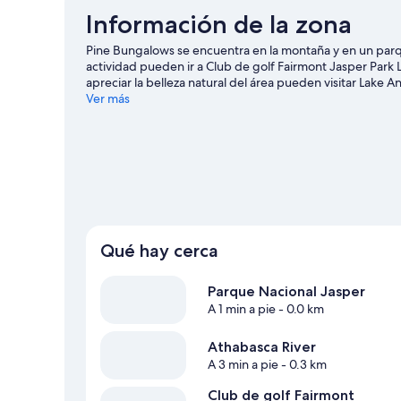
Información de la zona
Pine Bungalows se encuentra en la montaña y en un parq
actividad pueden ir a Club de golf Fairmont Jasper Park
apreciar la belleza natural del área pueden visitar Lake
del Maligne y Pyramid Lake. Encontrarás muchas opciones 
Ver más
ciclismo en senderos.
Visita nuestra guía de Jasper
Ver más lodges en Jasper
Qué hay cerca
Parque Nacional Jasper
A 1 min a pie
- 0.0 km
Athabasca River
A 3 min a pie
- 0.3 km
Club de golf Fairmont