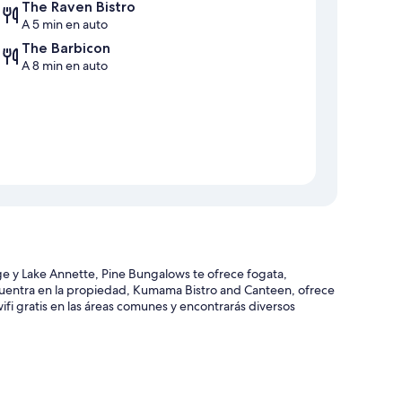
The Raven Bistro
A 5 min en auto
The Barbicon
A 8 min en auto
ge y Lake Annette, Pine Bungalows te ofrece fogata,
 encuentra en la propiedad, Kumama Bistro and Canteen, ofrece
wifi gratis en las áreas comunes y encontrarás diversos
rmite fumar en la propiedad