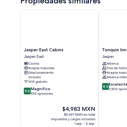
Propiedades similares
Jasper East Cabins
Tonquin Inn
Jasper
Tonquin
Jasper East Cabins
Tonquin Inn
East
Inn
Jasper East
Jasper
Cabins
Jasper
Cocina
Alberca
Jasper
Acepta mascotas
Tina de hidr
East
Estacionamiento
Acepta masc
incluido
Alberca infant
Wifi gratuito
8.6
Excelent
8.6
9.2
Magnífico
de
2,903 opin
9.2
de
593 opiniones
10,
10,
Excelente,
Magnífico,
2,903
El
$4,983 MXN
593
opiniones
precio
opiniones
$5,697 MXN en total
actual
impuestos y cargos incluidos
es
1 sep. - 2 sep.