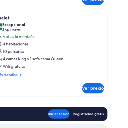
baña
a, dos ventanas y chimenea de piedra.
brir
Una cabaña de madera con techo verde, vent
27
halet
odas
Excepcional
s
.0
10.0 de 10
(2
2 opiniones
otos
opiniones)
Vista a la montaña
e
4 habitaciones
halet
10 personas
4 camas King y 1 sofá cama Queen
Wifi gratuito
ás
s detalles
talles
bre
Ver precio
alet
Iniciar sesión
Registrarme gratis