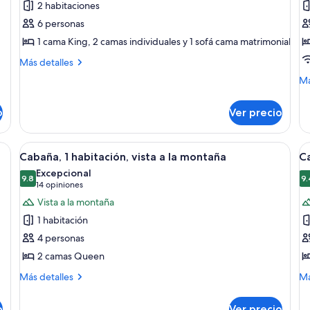
2 habitaciones
Cabaña
H
6 personas
familiar,
d
1 cama King, 2 camas individuales y 1 sofá cama matrimonial
vista
al
Más
Más detalles
detalles
río
M
Má
sobre
de
Cabaña
so
familiar,
o
Ver precio
Ha
vista
do
al
erta roja, rodeada de un bosque denso.
Abrir
Una cabaña con chimenea de piedra, t
A
río
10
Cabaña, 1 habitación, vista a la montaña
C
todas
t
Excepcional
las
9.8
la
9.
9.8 de 10
(14
14 opiniones
fotos
f
opiniones)
Vista a la montaña
de
d
1 habitación
Cabaña,
C
4 personas
1
2 camas Queen
habitación,
vista
Más
M
Más detalles
Má
detalles
de
a
sobre
so
la
o
Ver precio