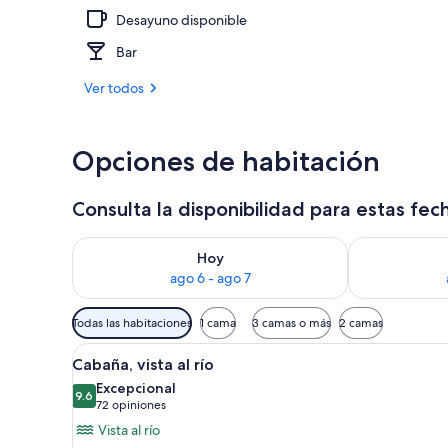
Desayuno disponible
Chalet | Vist
Bar
Ver todos
Opciones de habitación
Consulta la disponibilidad para estas fec
Consulta la disponibilidad para hoy ago 6 - ago 7
Consulta la d
Hoy
ago 6 - ago 7
Filtros
Todas las habitaciones
1 cama
3 camas o más
2 camas
disponibles
Abrir
Una cabaña de troncos con chi
para
12
Cabaña, vista al río
todas
las
Excepcional
las
9.6
habitaciones
9.6 de 10
(72
72 opiniones
fotos
opiniones)
Vista al río
de