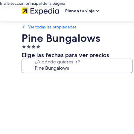
Ir a la sección principal de la página
Planea tu viaje
Ver todas las propiedades
Pine Bungalows
Propiedad
de
Elige las fechas para ver precios
4.0
¿A dónde quieres ir?
estrellas
Galería
de
fotos
de
Pine
Bungalows