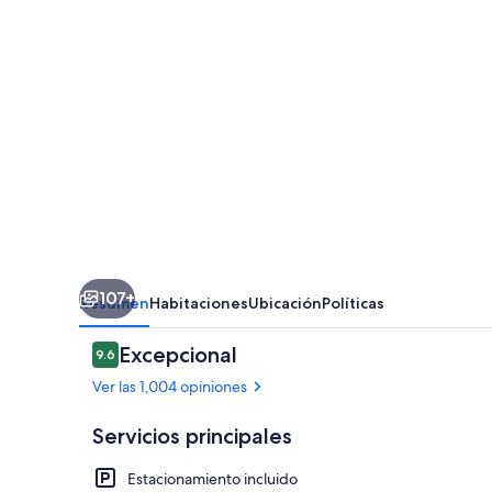
107+
Resumen
Habitaciones
Ubicación
Políticas
Opiniones
Excepcional
9.6
9.6 de 10,
Ver las 1,004 opiniones
Servicios principales
Estacionamiento incluido