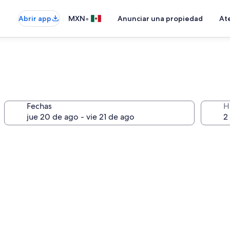
•
Abrir app
MXN
Anunciar una propiedad
Ate
Fechas
H