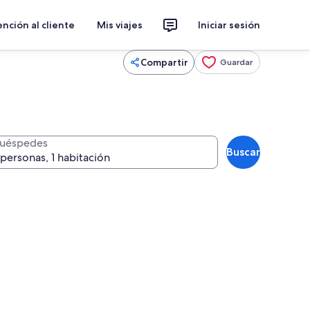
nción al cliente
Mis viajes
Iniciar sesión
Compartir
Guardar
uéspedes
Buscar