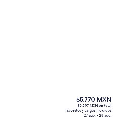
 de sala de estar
Chalet | Terraza o patio
El
$5,770 MXN
precio
$6,597 MXN en total
actual
impuestos y cargos incluidos
 al río | Área de sala de estar
Chalet | Área de sala de estar
es
27 ago. - 28 ago.
de
$5,770 MXN