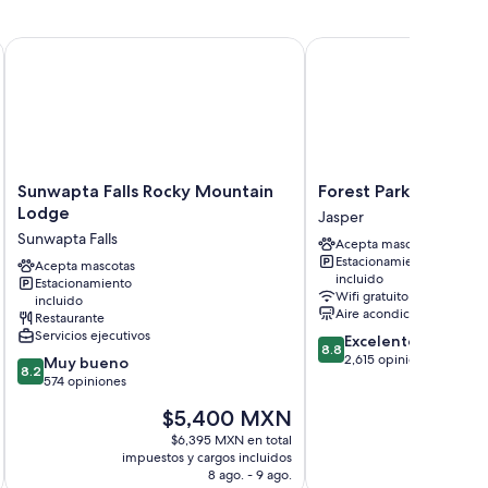
las 24 horas
Sunwapta Falls Rocky Mountain Lodge
Forest Park Hotel
riedad de restaurantes, la atención del personal y la
incluyen ropa de cama de alta calidad. Los huéspedes
aciones.
Sunwapta
Forest
Sunwapta Falls Rocky Mountain
Forest Park Hotel
Falls
Park
Lodge
Jasper
Rocky
Hotel
Sunwapta Falls
Acepta mascotas
Mountain
Jasper
Estacionamiento
Lodge
Acepta mascotas
incluido
Estacionamiento
Sunwapta
Wifi gratuito
incluido
Falls
Aire acondicionado
Restaurante
Servicios ejecutivos
8.8
Excelente
8.8
de
2,615 opiniones
8.2
Muy bueno
8.2
10,
de
574 opiniones
Excelente,
10,
El
El
$5,400 MXN
$
2,615
Muy
precio
pre
opiniones
bueno,
$6,395 MXN en total
$7
actual
act
impuestos y cargos incluidos
impuestos 
574
es
es
8 ago. - 9 ago.
opiniones