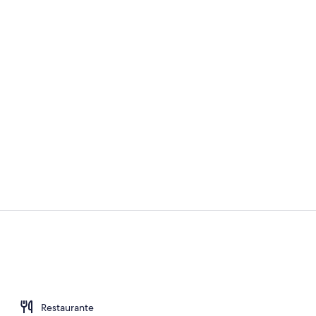
Chalet | Área
Cabaña, vista
Restaurante