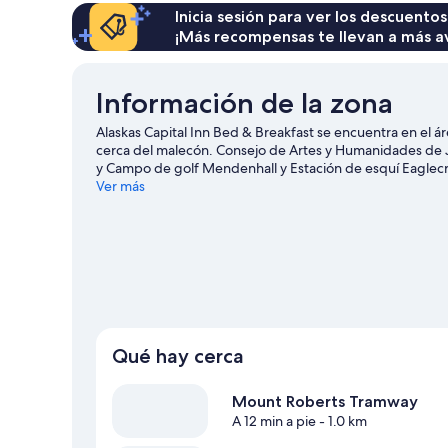
Inicia sesión para ver los descuentos
¡Más recompensas te llevan a más a
Información de la zona
Alaskas Capital Inn Bed & Breakfast se encuentra en el 
cerca del malecón. Consejo de Artes y Humanidades de J
y Campo de golf Mendenhall y Estación de esquí Eaglecre
actividades en el área. No te pierdas Alaska Powder Desc
Ver más
country y lugares para hacer ski alpino, y aprovecha par
nieve.
Visita nuestra guía de Juneau
Ver más bed & breakfasts en Juneau
Qué hay cerca
Mount Roberts Tramway
A 12 min a pie
- 1.0 km