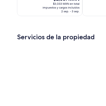
precio
$3,033 MXN en total
opiniones
actual
impuestos y cargos incluidos
es
2 sep. - 3 sep.
de
$2,661 MXN
Servicios de la propiedad