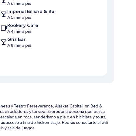
A 6 min a pie
Imperial Billiard & Bar
A 5 min a pie
Rookery Cafe
A 4 min a pie
Griz Bar
A 8 min a pie
eau y Teatro Perseverance, Alaskas Capital Inn Bed &
os alrededores y terraza. Si eres una persona que busca
calada en roca, senderismo a pie o en bicicleta y tours
ás acceso a tina de hidromasaje. Podrás conectarte al wifi
ín y sala de juegos.