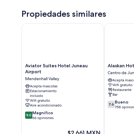
Propiedades similares
Aviator Suites Hotel Juneau Airport
Alaskan Hotel
Aviator
Alaskan
Aviator Suites Hotel Juneau
Alaskan Hot
Suites
Hotel
Airport
Centro de Ju
Hotel
and
Mendenhall Valley
Acepta masc
Juneau
Bar
Wifi gratuito
Airport
Acepta mascotas
Centro
Restaurante
Estacionamiento
Mendenhall
de
Bar
incluido
Valley
Juneau
Wifi gratuito
7.6
Bueno
7.6
Aire acondicionado
de
758 opinio
9.0
10,
Magnífico
9.0
de
Bueno,
66 opiniones
10,
758
Magnífico,
opiniones
El
$2,661 MXN
66