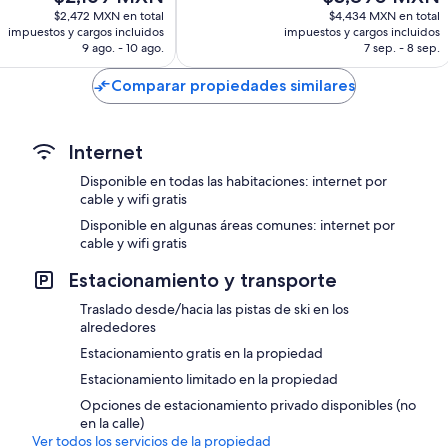
precio
precio
$2,472 MXN en total
$4,434 MXN en total
actual
actual
impuestos y cargos incluidos
impuestos y cargos incluidos
es
es
9 ago. - 10 ago.
7 sep. - 8 sep.
de
de
$2,169 MXN
$3,890 MXN
Comparar propiedades similares
Internet
Disponible en todas las habitaciones: internet por
cable y wifi gratis
Disponible en algunas áreas comunes: internet por
cable y wifi gratis
Estacionamiento y transporte
Traslado desde/hacia las pistas de ski en los
alrededores
Estacionamiento gratis en la propiedad
Estacionamiento limitado en la propiedad
Opciones de estacionamiento privado disponibles (no
en la calle)
Ver todos los servicios de la propiedad