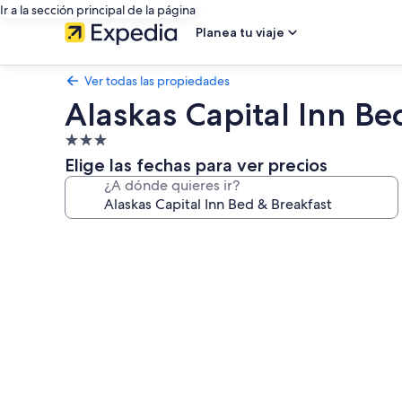
Ir a la sección principal de la página
Planea tu viaje
Ver todas las propiedades
Alaskas Capital Inn Be
Propiedad
de
Elige las fechas para ver precios
3.0
¿A dónde quieres ir?
estrellas
Galería
de
fotos
de
Alaskas
Capital
Inn