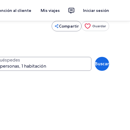
nción al cliente
Mis viajes
Iniciar sesión
Compartir
Guardar
uéspedes
Buscar