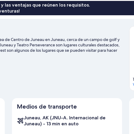
 y las ventajas que reúnen los requisitos.
venturas!
área de Centro de Juneau en Juneau, cerca de un campo de golf y
uneau y Teatro Perseverance son lugares culturales destacados,
st son algunos de los lugares que se pueden visitar para hacer
ents. Disfruta de las montañas con lugares para hacer ski cross-
a practicar actividades como paseos en trineo y paseos en moto de
Medios de transporte
Juneau, AK (JNU-A. Internacional de
Juneau) - 13 min en auto