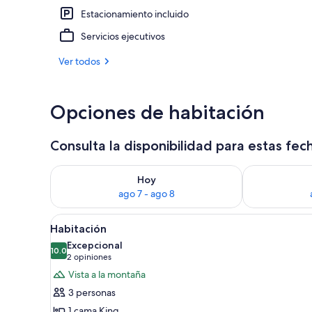
Estacionamiento incluido
Habitación | 
Servicios ejecutivos
Ver todos
Opciones de habitación
Consulta la disponibilidad para estas fec
Consulta la disponibilidad para hoy ago 7 - ago 8
Consulta la d
Hoy
ago 7 - ago 8
Abrir
Un dormitorio con una cama gr
7
Habitación
todas
Excepcional
las
10.0
10.0 de 10
(2
2 opiniones
fotos
opiniones)
Vista a la montaña
de
3 personas
Habitación
1 cama King