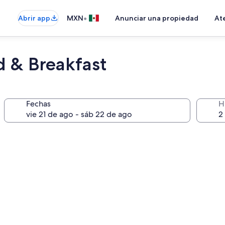
•
Abrir app
MXN
Anunciar una propiedad
Ate
d & Breakfast
Fechas
H