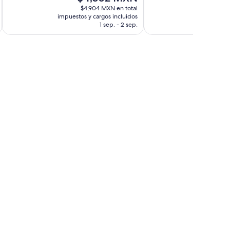
precio
pre
opiniones
opiniones
$4,904 MXN en total
$5
actual
act
impuestos y cargos incluidos
impuestos 
es
es
1 sep. - 2 sep.
de
de
$4,302 MXN
$4