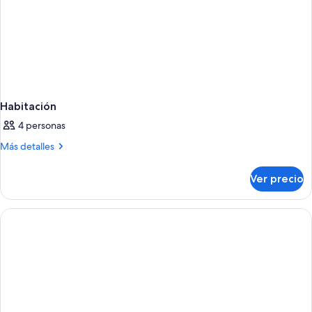
Habitación
4 personas
Más
Más detalles
detalles
sobre
Ver precio
Habitación