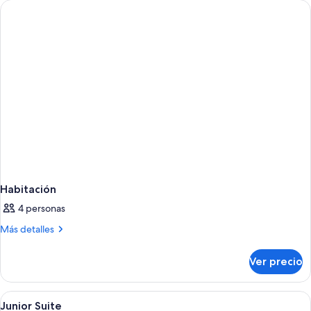
Habitación
4 personas
Más
Más detalles
detalles
sobre
Ver precio
Habitación
Abrir
Un dormitorio con cama, mesitas de 
1
Junior Suite