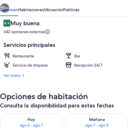
erior
Siguiente
6+
Resumen
Habitaciones
Ubicación
Políticas
Opiniones
Muy buena
8.4
8.4 de 10,
342 opiniones externas
Servicios principales
Restaurante
Bar
Servicio de limpieza
Recepción 24/7
Lago
Ver todos
Opciones de habitación
Consulta la disponibilidad para estas fechas
Consulta la disponibilidad para hoy ago 6 - ago 7
Consulta la disponibilidad pa
Hoy
Mañana
ago 6 - ago 7
ago 7 - ago 8