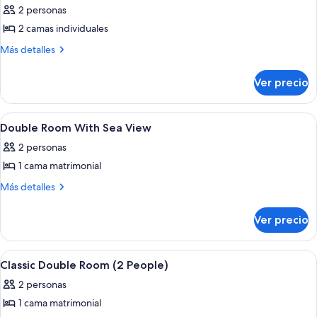
2 personas
2 camas individuales
Más
Más detalles
detalles
sobre
Ver precio
Twin
Room
With
Abrir
Habitación
2
Sea
Double Room With Sea View
todas
View
2 personas
las
1 cama matrimonial
fotos
de
Más
Más detalles
detalles
Double
sobre
Room
Ver precio
Double
With
Room
Sea
With
Abrir
Habitación
1
Sea
View
Classic Double Room (2 People)
todas
View
2 personas
las
1 cama matrimonial
fotos