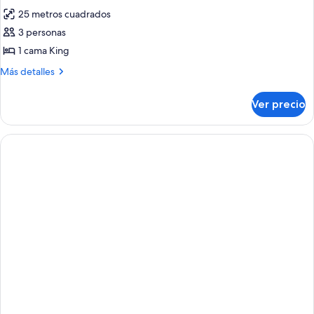
todas
25 metros cuadrados
las
3 personas
fotos
de
1 cama King
Junior
Más
Más detalles
Suite
detalles
sobre
Ver precio
Junior
Suite