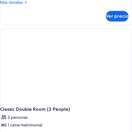
Más
Más detalles
detalles
sobre
Ver precio
Junior
Suite
Classic Double Room (2 People)
2 personas
1 cama matrimonial