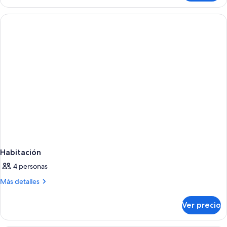
Sea
View
Habitación
4 personas
Más
Más detalles
detalles
sobre
Ver precio
Habitación