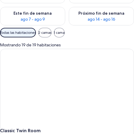
Consulta la disponibilidad para este fin de semana ago 7 - ag
Consulta la disponibilidad par
Este fin de semana
Próximo fin de semana
ago 7 - ago 9
ago 14 - ago 16
Filtros
Todas las habitaciones
2 camas
1 cama
disponibles
para
Mostrando 19 de 19 habitaciones
las
habitaciones
Classic Twin Room