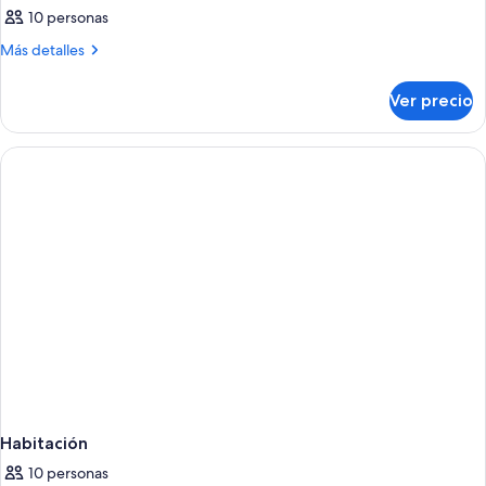
10 personas
Más
Más detalles
detalles
sobre
Ver precio
Habitación
Habitación
10 personas