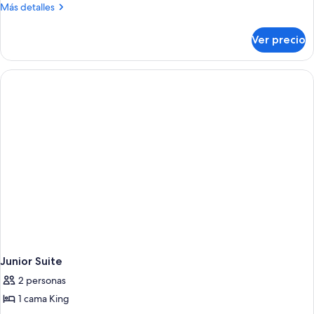
de
Más
Más detalles
detalles
Classic
sobre
Double
Ver precio
Classic
Room
Double
(2
Room
(2
People)
People)
Junior Suite
2 personas
1 cama King