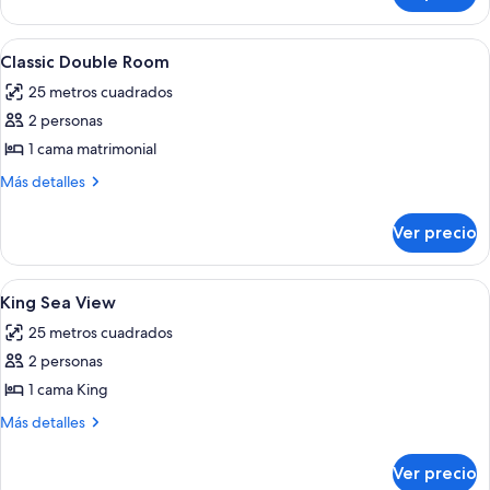
With
Room
Sea
With
Abrir
Un dormitorio con una cama grande, u
1
Sea
View
Classic Double Room
todas
View
25 metros cuadrados
las
2 personas
fotos
de
1 cama matrimonial
Classic
Más
Más detalles
Double
detalles
sobre
Room
Ver precio
Classic
Double
Room
Abrir
Un dormitorio con cama, escritorio, tele
1
King Sea View
todas
25 metros cuadrados
las
2 personas
fotos
de
1 cama King
King
Más
Más detalles
Sea
detalles
sobre
View
Ver precio
King