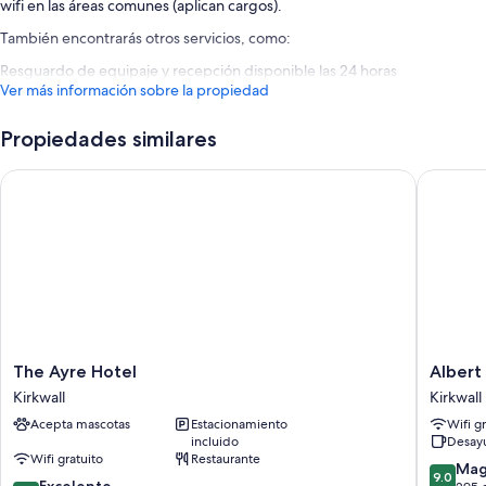
wifi en las áreas comunes (aplican cargos).
También encontrarás otros servicios, como:
Resguardo de equipaje y recepción disponible las 24 horas
Ver más información sobre la propiedad
Propiedades similares
The Ayre Hotel
Albert H
The
Albert
The Ayre Hotel
Albert
Ayre
Hotel
Kirkwall
Kirkwall
Hotel
Kirkwall
Acepta mascotas
Estacionamiento
Wifi g
Kirkwall
incluido
Desay
Wifi gratuito
Restaurante
9.0
Mag
9.0
8.6