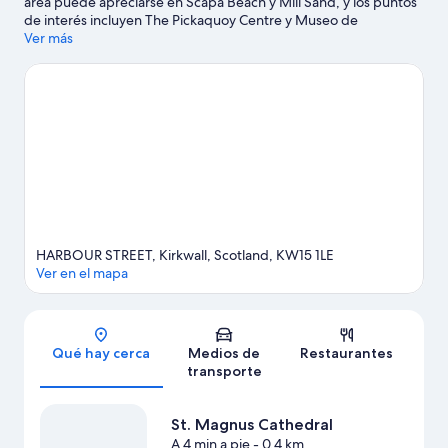
área puede apreciarse en Scapa Beach y Mill Sand, y los puntos
de interés incluyen The Pickaquoy Centre y Museo de
Stromness.
Ver más
Visita nuestra guía de Kirkwall
HARBOUR STREET, Kirkwall, Scotland, KW15 1LE
Ver en el mapa
Sección del mapa
Qué hay cerca
Medios de
Restaurantes
transporte
St. Magnus Cathedral
A 4 min a pie
- 0.4 km