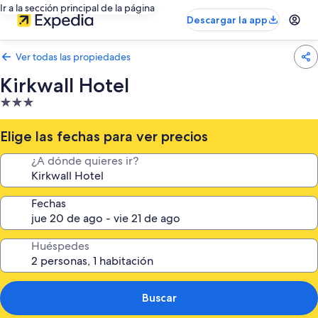
Ir a la sección principal de la página
Descargar la app
Ver todas las propiedades
Kirkwall Hotel
Propiedad
de
3.0
Elige las fechas para ver precios
estrellas
¿A dónde quieres ir?
Fechas
Huéspedes
Buscar