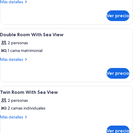
Más
Más detalles
detalles
sobre
Ver precio
Classic
Double
Room
Abrir
Habitación
4
(2
Double Room With Sea View
todas
People)
2 personas
las
1 cama matrimonial
fotos
de
Más
Más detalles
detalles
Double
sobre
Room
Ver precio
Double
With
Room
Sea
With
Abrir
Una cama bien hecha con una colcha e
2
Sea
View
Twin Room With Sea View
todas
View
2 personas
las
2 camas individuales
fotos
de
Más
Más detalles
detalles
Twin
sobre
Room
Ver precio
Twin