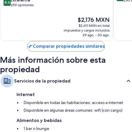
Excelente
de
295 
8.6
de
259 opiniones
10,
10,
Magnífi
Excelente,
295
El
$2,176 MXN
259
opinion
precio
$2,611 MXN en total
opiniones
actual
impuestos y cargos incluidos
es
29 ago. - 30 ago.
de
$2,176 MXN
Comparar propiedades similares
Más información sobre esta
propiedad
Servicios de la propiedad
Internet
Disponible en todas las habitaciones: acceso a internet
Disponible en algunas áreas comunes: wifi (con cargo)
Alimentos y bebidas
1 bar o lounge