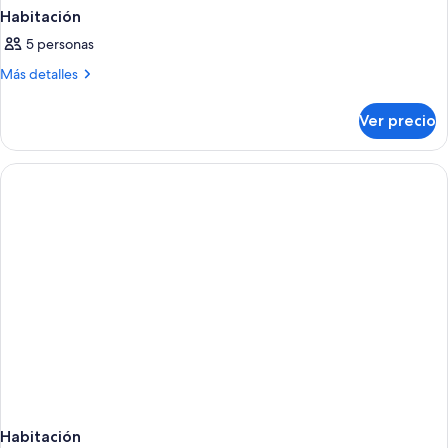
Habitación
5 personas
Más
Más detalles
detalles
sobre
Ver precio
Habitación
Habitación