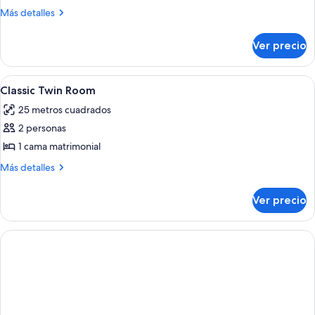
Más
Más detalles
detalles
sobre
Ver precio
Habitación
Abrir
Una habitación de hotel con cama, escr
1
Classic Twin Room
todas
25 metros cuadrados
las
2 personas
fotos
de
1 cama matrimonial
Classic
Más
Más detalles
Twin
detalles
sobre
Room
Ver precio
Classic
Twin
Room