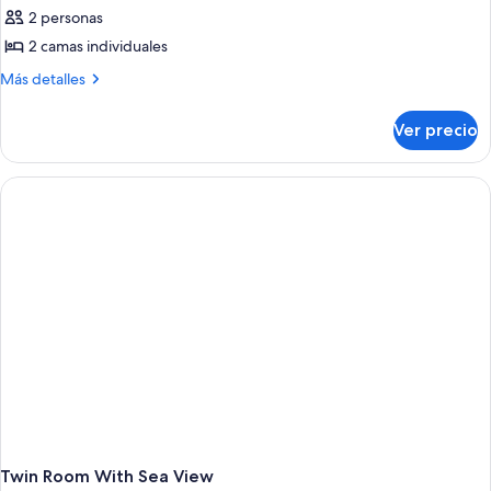
2 personas
2 camas individuales
Más
Más detalles
detalles
sobre
Ver precio
Classic
Twin
Room
Twin Room With Sea View