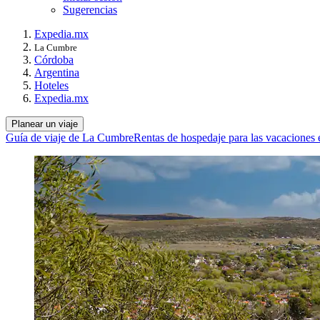
Sugerencias
Expedia.mx
La Cumbre
Córdoba
Argentina
Hoteles
Expedia.mx
Planear un viaje
Guía de viaje de La Cumbre
Rentas de hospedaje para las vacacione