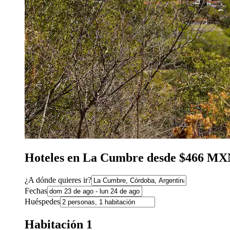
Hoteles en La Cumbre desde $466 M
¿A dónde quieres ir?
Fechas
Huéspedes
Habitación 1