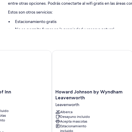
entre otras opciones. Podrás conectarte al wifi gratis en las áreas c
Estos son otros servicios:
Estacionamiento gratis
No se permite fumar en la propiedad y reserva natural
Inn
Howard Johnson by Wyndham Leave
Howard
of Inn
Howard Johnson by Wyndham
Johnson
Leavenworth
by
Leavenworth
Wyndham
luido
Leavenworth
Alberca
otas
Desayuno incluido
Leavenworth
nto
Acepta mascotas
Estacionamiento
incluido