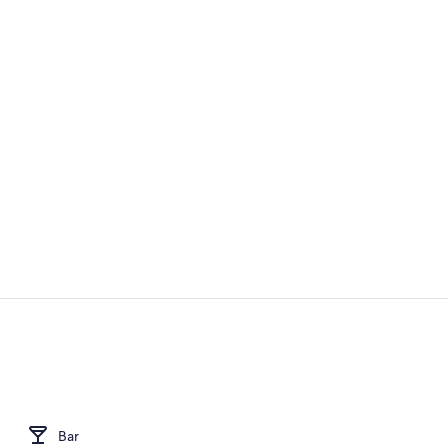
Bar (en la p
Imagen gene
Bar