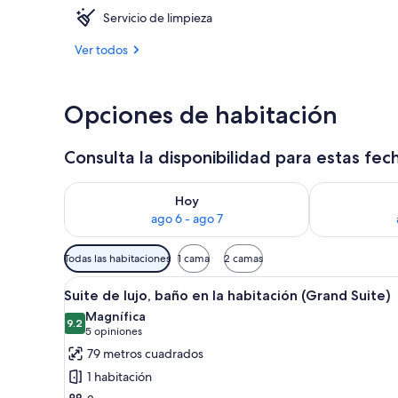
Servicio de limpieza
Lobby
Ver todos
Opciones de habitación
Consulta la disponibilidad para estas fec
Consulta la disponibilidad para hoy ago 6 - ago 7
Consulta la d
Hoy
ago 6 - ago 7
Filtros
Todas las habitaciones
1 cama
2 camas
disponibles
Abrir
Habitación de hotel con una ca
para
4
Suite de lujo, baño en la habitación (Grand Suite)
todas
las
Magnífica
las
9.2
habitaciones
9.2 de 10
(5
5 opiniones
fotos
opiniones)
79 metros cuadrados
de
1 habitación
Suite