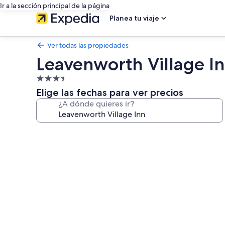
Ir a la sección principal de la página
Planea tu viaje
Ver todas las propiedades
Leavenworth Village I
Propiedad
de
Elige las fechas para ver precios
3.5
¿A dónde quieres ir?
estrellas
Galería
de
fotos
de
Leavenworth
Village
Inn