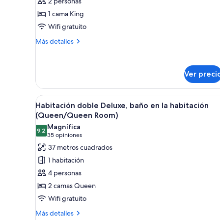
2 personas
de
1 cama King
lujo,
Wifi gratuito
baño
en
Más
Más detalles
la
detalles
sobre
habitación
Suite
(Grand
Ver preci
de
Suite)
lujo,
baño
Abrir
Habitación de hotel con dos ca
en
4
Habitación doble Deluxe, baño en la habitación
todas
la
(Queen/Queen Room)
habitación
las
Magnífica
(Grand
9.2
fotos
9.2 de 10
(35
35 opiniones
Suite)
de
opiniones)
37 metros cuadrados
Habitación
1 habitación
doble
4 personas
Deluxe,
2 camas Queen
baño
Wifi gratuito
en
la
Más
Más detalles