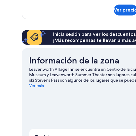
detalles
habitación
sobre
(Queen/Queen
Ver preci
Habitación
Room)
doble
Deluxe,
baño
en
Inicia sesión para ver los descuentos
la
¡Más recompensas te llevan a más a
habitación
(Queen/Queen
Room)
Información de la zona
Leavenworth Village Inn se encuentra en Centro de la 
Museum y Leavenworth Summer Theater son lugares cultu
ski Stevens Pass son algunos de los lugares que se pueden
Leavenworth Reindeer Farm. En la zona, puedes practicar a
Ver más
mientras haces ciclismo de montaña y paseos a pie o cic
Ver más casas de huéspedes en Leavenworth