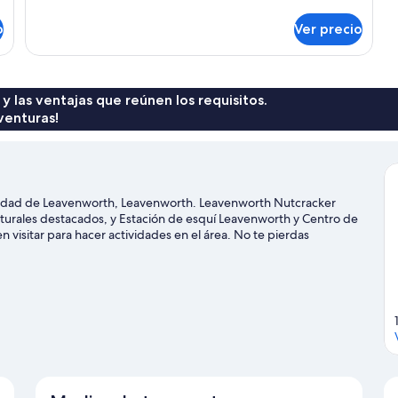
detalles
(Rustic
sobre
Chic
o
Ver precio
Suite
Suite)
Premium,
baño
en
la
 y las ventajas que reúnen los requisitos.
habitación
venturas!
(Rustic
Chic
Suite)
ciudad de Leavenworth, Leavenworth. Leavenworth Nutcracker
rales destacados, y Estación de esquí Leavenworth y Centro de
 visitar para hacer actividades en el área. No te pierdas
ctividades como kayaks y rafting, o disfrutar del aire libre
lismo en senderos.
Visita nuestra guía de Leavenworth