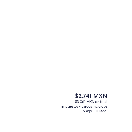
ropiedad)
Imagen general
El
$2,741 MXN
precio
$3,061 MXN en total
actual
impuestos y cargos incluidos
ral
Suite Premium, baño en la habitación (
es
9 ago. - 10 ago.
de
$2,741 MXN