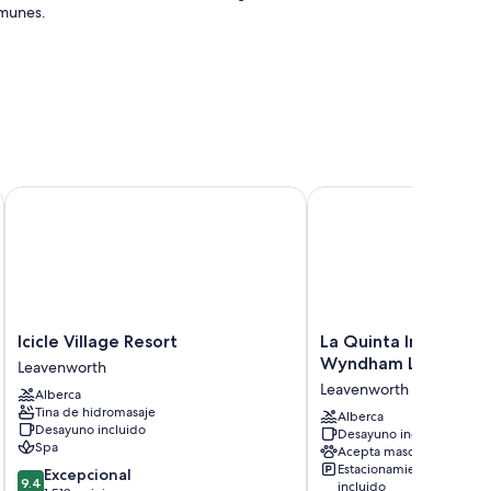
omunes.
nworth
Icicle Village Resort
La Quinta Inn And Sui
Icicle
La
Icicle Village Resort
La Quinta Inn And Su
Village
Quinta
Wyndham Leavenwo
Leavenworth
Resort
Inn
Leavenworth
Alberca
Leavenworth
And
Tina de hidromasaje
Suites
Alberca
Desayuno incluido
Desayuno incluido
By
Spa
Acepta mascotas
Wyndham
Estacionamiento
9.4
Excepcional
Leavenworth
9.4
incluido