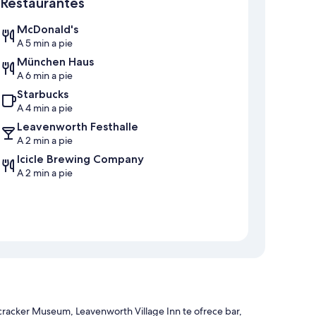
Restaurantes
McDonald's
A 5 min a pie
München Haus
A 6 min a pie
Starbucks
A 4 min a pie
Leavenworth Festhalle
A 2 min a pie
Icicle Brewing Company
A 2 min a pie
racker Museum, Leavenworth Village Inn te ofrece bar,