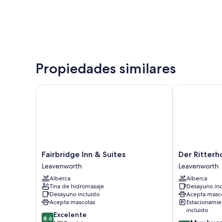
Propiedades similares
Fairbridge Inn & Suites
Der Ritterhof 
Fairbridge
Der
Fairbridge Inn & Suites
Der Ritterh
Inn
Ritterhof
Leavenworth
Leavenworth
&
Inn
Alberca
Alberca
Suites
Leavenworth
Tina de hidromasaje
Desayuno inc
Leavenworth
Desayuno incluido
Acepta masc
Acepta mascotas
Estacionamie
incluido
8.6
Excelente
8.6
8.2