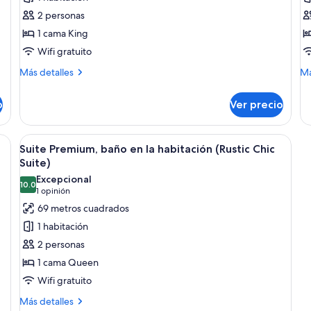
romántica,
d
2 personas
1
P
1 cama King
cama
b
Wifi gratuito
King
e
size,
la
Más
M
Más detalles
Má
detalles
de
para
h
sobre
so
no
(
o
Ver precio
Habitación
Ha
fumadores,
R
romántica,
do
chimenea
1
Pr
mas, una mesa de comedor y vistas al exterior.
Abrir
Amplia sala de estar con chimenea, tele
4
cama
ba
Suite Premium, baño en la habitación (Rustic Chic
todas
King
en
Suite)
size,
las
la
Excepcional
para
ha
10.0
fotos
10.0 de 10
(1
1 opinión
no
(Q
de
opinión)
69 metros cuadrados
fumadores,
Ro
Suite
chimenea
1 habitación
Premium,
2 personas
baño
1 cama Queen
en
Wifi gratuito
la
habitación
Más
Más detalles