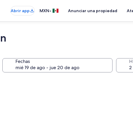
•
Abrir app
MXN
Anunciar una propiedad
Ate
nn
Fechas
H