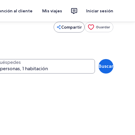
nción al cliente
Mis viajes
Iniciar sesión
Compartir
Guardar
uéspedes
Buscar