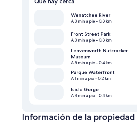
Qué hay cerca
Wenatchee River
A 3 min a pie
- 0.3 km
Front Street Park
A 3 min a pie
- 0.3 km
Leavenworth Nutcracker
Museum
A 5 min a pie
- 0.4 km
Parque Waterfront
A 1 min a pie
- 0.2 km
Icicle Gorge
A 4 min a pie
- 0.4 km
Información de la propiedad