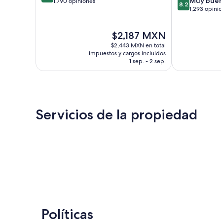
Muy bue
de
1,790 opiniones
8.2
de
1,293 opini
10,
10,
Excelente,
Muy
1,790
El
$2,187 MXN
bueno,
opiniones
precio
1,293
$2,443 MXN en total
actual
opiniones
impuestos y cargos incluidos
es
1 sep. - 2 sep.
de
$2,187 MXN
Servicios de la propiedad
Políticas