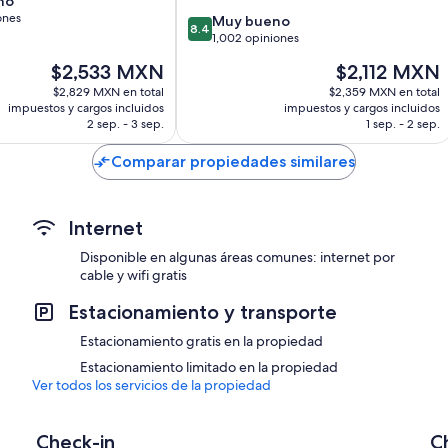
no
ones
8.4
Muy bueno
8.4
de
1,002 opiniones
10,
El
El
$2,533 MXN
$2,112 MXN
Muy
precio
precio
bueno,
$2,829 MXN en total
$2,359 MXN en total
actual
actual
impuestos y cargos incluidos
impuestos y cargos incluidos
1,002
es
es
2 sep. - 3 sep.
1 sep. - 2 sep.
opiniones
de
de
$2,533 MXN
$2,112 MXN
Comparar propiedades similares
Internet
Disponible en algunas áreas comunes: internet por
cable y wifi gratis
Estacionamiento y transporte
Estacionamiento gratis en la propiedad
Estacionamiento limitado en la propiedad
Ver todos los servicios de la propiedad
Check-in
C