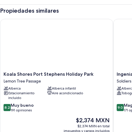
Propiedades similares
Koala Shores Port Stephens Holiday Park
Ingenia 
Koala
Ingenia
Koala Shores Port Stephens Holiday Park
Ingenia
Shores
Holidays
Lemon Tree Passage
Soldiers
Port
Soldiers
Alberca
Alberca infantil
Alberc
Stephens
Point
Estacionamiento
Aire acondicionado
Tobogá
Holiday
Soldiers
incluido
Park
Point
8.2
9.0
Lemon
Muy bueno
Mag
8.2
9.0
de
de
Tree
191 opiniones
171 o
10,
10,
Passage
El
$2,374 MXN
Muy
Magnífi
precio
bueno,
171
$2,374 MXN en total
actual
impuestos y cargos incluidos
191
opinion