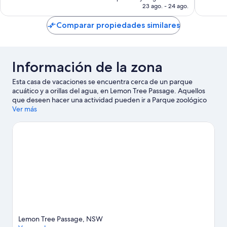
es
23 ago. - 24 ago.
opiniones
de
$2,374 MXN
Comparar propiedades similares
Información de la zona
Esta casa de vacaciones se encuentra cerca de un parque
acuático y a orillas del agua, en Lemon Tree Passage. Aquellos
que deseen hacer una actividad pueden ir a Parque zoológico
Oakvale Farm and Fauna World y Campo de golf Pacific Dunes,
Ver más
mientras que quienes deseen conocer los puntos de interés del
área pueden optar por Salamander Super Strike y Parque
Toboggan Hill. También vale la pena conocer Reserva marina Fly
Point y Parque de pelícanos. En la zona, puedes practicar
actividades como paseos en jet ski y kayaks, o disfrutar del aire
libre mientras haces alpinismo y ciclismo.
Visita nuestra guía de
Lemon Tree Passage
Ver más casas de vacaciones en Lemon Tree Passage
Lemon Tree Passage, NSW