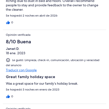
itching due to dust in bed and floors. Overall i recommend
people to stay and provide feedback to the owner to change
the cleaner.
Se hospedó 2 noches en abril de 2026
0
Opinión verificada
8/10 Buena
Janet D.
18 ene. 2023
Le gustó: Limpieza, check-in, comunicación, ubicación y veracidad
del anuncio
Traducir con Google
Great family holiday space
Was a great space for our family’s holiday break.
Se hospedó 3 noches en enero de 2023
0
Opinión verificada