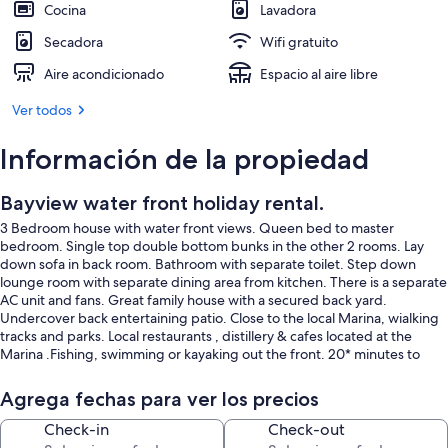
Cocina
Lavadora
Secadora
Wifi gratuito
Aire acondicionado
Espacio al aire libre
Ver todos
Información de la propiedad
Bayview water front holiday rental.
3 Bedroom house with water front views. Queen bed to master
bedroom. Single top double bottom bunks in the other 2 rooms. Lay
down sofa in back room. Bathroom with separate toilet. Step down
lounge room with separate dining area from kitchen. There is a separate
AC unit and fans. Great family house with a secured back yard.
Undercover back entertaining patio. Close to the local Marina, wialking
tracks and parks. Local restaurants , distillery & cafes located at the
Marina .Fishing, swimming or kayaking out the front. 20* minutes to
Nelson Bay. Key box and code sent to guests for access.
Agrega fechas para ver los precios
Check-in
Check-out