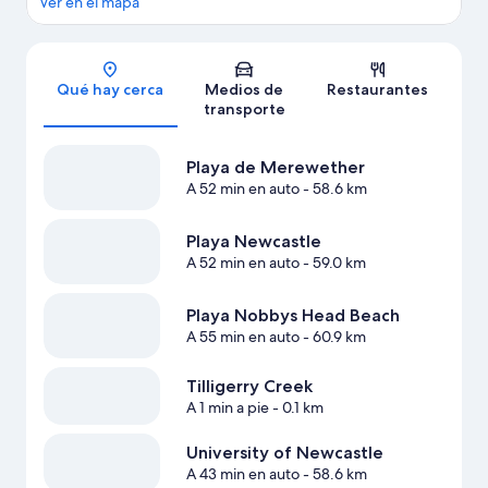
Ver en el mapa
Sección del mapa
Qué hay cerca
Medios de
Restaurantes
transporte
Playa de Merewether
A 52 min en auto
- 58.6 km
Playa Newcastle
A 52 min en auto
- 59.0 km
Playa Nobbys Head Beach
A 55 min en auto
- 60.9 km
Tilligerry Creek
A 1 min a pie
- 0.1 km
University of Newcastle
A 43 min en auto
- 58.6 km