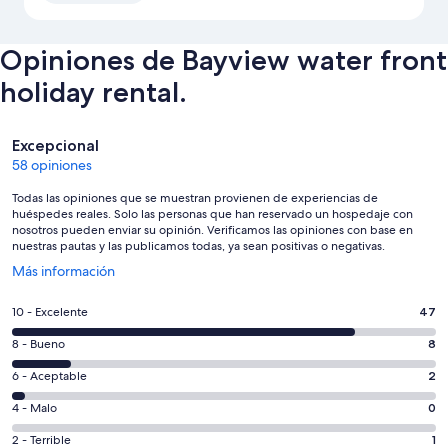
Opiniones de Bayview water front
holiday rental.
Opiniones
Excepcional
58 opiniones
Todas las opiniones que se muestran provienen de experiencias de
huéspedes reales. Solo las personas que han reservado un hospedaje con
nosotros pueden enviar su opinión. Verificamos las opiniones con base en
nuestras pautas y las publicamos todas, ya sean positivas o negativas.
Se
Más información
abrirá
en
Puntuación
10 - Excelente
47
una
de
nueva
Puntuación
8 - Bueno
8
10,
ventana
de
es
Puntuación
6 - Aceptable
2
8,
decir,
de
es
Puntuación
4 - Malo
0
Excelente.
6,
decir,
de
Basada
es
Puntuación
2 - Terrible
1