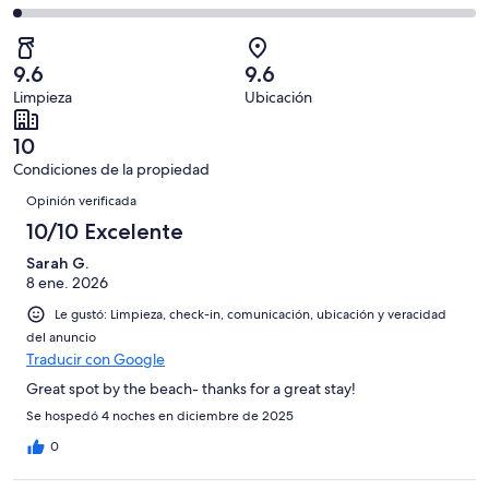
Bueno.
4,
en
decir,
de
Basada
es
47
Aceptable.
2,
en
decir,
de
Basada
es
8
Malo.
9.6
9.6
58
en
decir,
de
Basada
Limpieza
Ubicación
opiniones
2
Terrible.
58
en
de
Basada
opiniones
0
10
58
en
de
Condiciones de la propiedad
opiniones
1
58
Opiniones
de
Opinión verificada
opiniones
58
10/10 Excelente
opiniones
Sarah G.
8 ene. 2026
Le gustó: Limpieza, check-in, comunicación, ubicación y veracidad
del anuncio
Traducir con Google
Great spot by the beach- thanks for a great stay!
Se hospedó 4 noches en diciembre de 2025
0