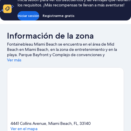
$2,373 MXN
los requisitos. ¡Más recompensas te llevan a más aventuras!
Iniciar sesión
Registrarme gratis
Información de la zona
Fontainebleau Miami Beach se encuentra en el área de Mid
Beach en Miami Beach, en la zona de entretenimiento y en la
playa. Parque Bayfront y Complejo de convenciones y
entretenimiento James L. Knight Center son lugares culturales
Ver más
destacados, y algunos de los puntos de interés más importantes
de la zona incluyen Distrito histórico de Art Decó y Museo y
jardines de Vizcaya. ¿Quieres asistir a un evento o partido?
Consulta el calendario de Miami Beach Convention Center o
Estadio Kaseya Center. En los alrededores encontrarás muchas
oportunidades para hacer paseos en jet ski, buceo y snorkel, y
así saciar tu sed de aventuras en el agua.
Visita nuestra guía de
Miami Beach
4441 Collins Avenue, Miami Beach, FL, 33140
Ver en el mapa