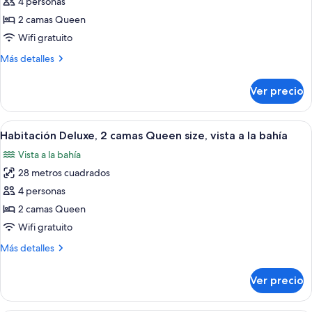
4 personas
Habitación
(Sorrento)
Deluxe,
2 camas Queen
2
Wifi gratuito
camas
Más
Más detalles
Queen
detalles
size,
sobre
Ver precio
Habitación
balcón,
Deluxe,
vista
2
Abrir
Habitación de hotel con dos camas, un e
a
2
camas
Habitación Deluxe, 2 camas Queen size, vista a la bahía
todas
Queen
la
Vista a la bahía
size,
las
bahía
balcón,
28 metros cuadrados
fotos
vista
de
4 personas
a
Habitación
la
2 camas Queen
bahía
Deluxe,
Wifi gratuito
2
Más
Más detalles
camas
detalles
Queen
sobre
Ver precio
Habitación
size,
Deluxe,
vista
2