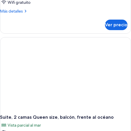
Wifi gratuito
Más
Más detalles
detalles
sobre
Ver precio
Suite
junior,
2
camas
Queen
size,
vista
al
océano
(Sorrento)
Suite, 2 camas Queen size, balcón, frente al océano
Vista parcial al mar