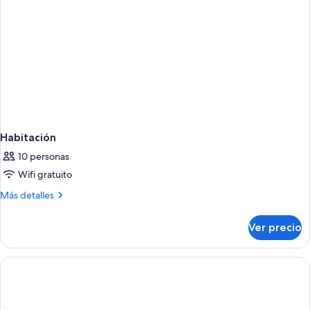
Habitación
10 personas
Wifi gratuito
Más
Más detalles
detalles
sobre
Ver precio
Habitación