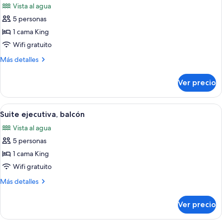
sofá
Vista al agua
size
las
cama,
y
5 personas
fotos
vista
sofá
de
1 cama King
a
cama,
Suite
vista
Wifi gratuito
la
a
ejecutiva
bahía
Más
Más detalles
la
detalles
bahía
sobre
Ver precio
Suite
ejecutiva
Abrir
Habitación de hotel con sofá azul, sil
1
Suite ejecutiva, balcón
todas
Vista al agua
las
5 personas
fotos
de
1 cama King
Suite
Wifi gratuito
ejecutiva,
Más
Más detalles
balcón
detalles
sobre
Ver precio
Suite
ejecutiva,