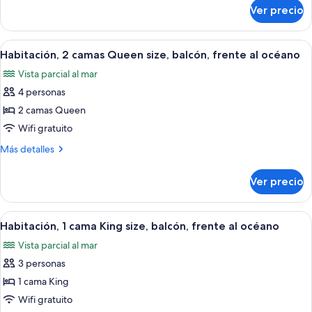
sobre
King
Ver precio
Habitación
size,
Deluxe,
acceso
1
Abrir
Habitación de hotel con dos camas, un e
2
para
cama
Habitación, 2 camas Queen size, balcón, frente al océano
todas
King
personas
Vista parcial al mar
size,
las
con
acceso
4 personas
fotos
movilidad
para
de
2 camas Queen
personas
reducida
Habitación,
con
Wifi gratuito
movilidad
2
Más
Más detalles
reducida
camas
detalles
Queen
sobre
Ver precio
Habitación,
size,
2
balcón,
camas
Abrir
Habitación de hotel con una cama grand
frente
2
Queen
Habitación, 1 cama King size, balcón, frente al océano
todas
size,
al
Vista parcial al mar
balcón,
las
océano
frente
3 personas
fotos
al
de
1 cama King
océano
Habitación,
Wifi gratuito