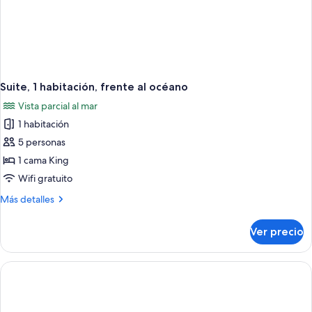
océano
Suite, 1 habitación, frente al océano
Vista parcial al mar
1 habitación
5 personas
1 cama King
Wifi gratuito
Más
Más detalles
detalles
sobre
Ver precio
Suite,
1
habitación,
frente
al
océano