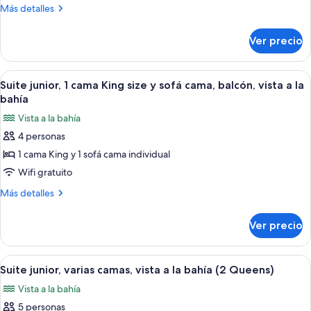
1
Más
Más detalles
cama
detalles
King
sobre
Ver precio
Habitación,
size,
1
balcón,
cama
Abrir
Una habitación de hotel moderna con 
frente
1
King
Suite junior, 1 cama King size y sofá cama, balcón, vista a la
todas
size,
al
bahía
balcón,
las
océano
Vista a la bahía
frente
fotos
al
4 personas
de
océano
1 cama King y 1 sofá cama individual
Suite
junior,
Wifi gratuito
1
Más
Más detalles
cama
detalles
sobre
King
Ver precio
Suite
size
junior,
y
1
Abrir
Habitación de hotel con dos camas, un
1
sofá
cama
Suite junior, varias camas, vista a la bahía (2 Queens)
todas
King
cama,
Vista a la bahía
size
las
balcón,
y
5 personas
fotos