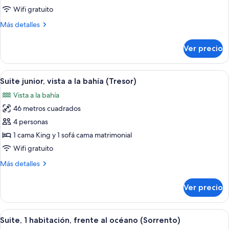
junior,
Wifi gratuito
vista
Más
Más detalles
al
detalles
océano
sobre
Ver precio
Suite
(Tresor)
junior,
vista
Abrir
Habitación de hotel con una cama gran
2
al
Suite junior, vista a la bahía (Tresor)
todas
océano
Vista a la bahía
(Tresor)
las
46 metros cuadrados
fotos
de
4 personas
Suite
1 cama King y 1 sofá cama matrimonial
junior,
Wifi gratuito
vista
Más
Más detalles
a
detalles
la
sobre
Ver precio
Suite
bahía
junior,
(Tresor)
vista
Abrir
Habitación de hotel con una mesa redon
2
a
Suite, 1 habitación, frente al océano (Sorrento)
todas
la