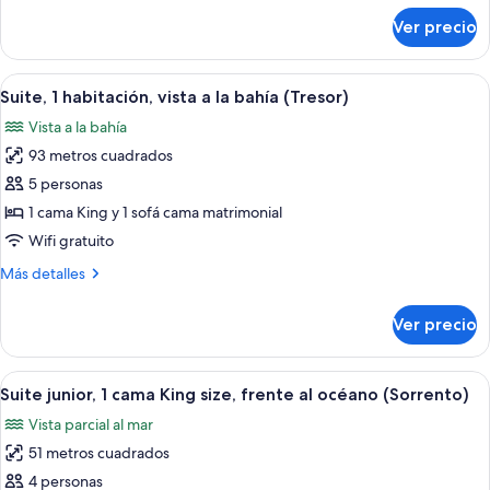
camas
sobre
Ver precio
Habitación
Queen
estándar,
size
2
Abrir
Una habitación de hotel moderna con so
5
camas
Suite, 1 habitación, vista a la bahía (Tresor)
todas
Queen
Vista a la bahía
size
las
93 metros cuadrados
fotos
de
5 personas
Suite,
1 cama King y 1 sofá cama matrimonial
1
Wifi gratuito
habitación,
Más
Más detalles
vista
detalles
a
sobre
Ver precio
Suite,
la
1
bahía
habitación,
Abrir
Una habitación de hotel con una cama g
(Tresor)
2
vista
Suite junior, 1 cama King size, frente al océano (Sorrento)
todas
a
Vista parcial al mar
la
las
bahía
51 metros cuadrados
fotos
(Tresor)
de
4 personas