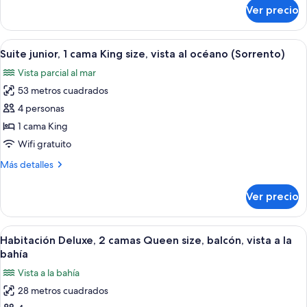
al
sobre
Ver precio
Suite,
océano
1
(Sorrento)
habitación,
Abrir
Una habitación de hotel con una cama g
2
vista
Suite junior, 1 cama King size, vista al océano (Sorrento)
todas
al
Vista parcial al mar
océano
las
(Sorrento)
53 metros cuadrados
fotos
de
4 personas
Suite
1 cama King
junior,
Wifi gratuito
1
Más
Más detalles
cama
detalles
King
sobre
Ver precio
Suite
size,
junior,
vista
1
Abrir
Habitación de hotel con dos camas, un e
al
2
cama
Habitación Deluxe, 2 camas Queen size, balcón, vista a la
todas
océano
King
bahía
size,
las
(Sorrento)
Vista a la bahía
vista
fotos
al
28 metros cuadrados
de
océano