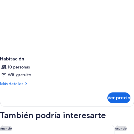
Habitación
10 personas
Wifi gratuito
Más
Más detalles
detalles
sobre
Ver precio
Habitación
También podría interesarte
Park Central South Beach
The St. 
Anuncio
Anuncio