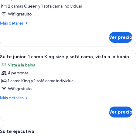
vista
sofá
de
2 camas Queen y 1 sofá cama individual
cama,
a
Suite
balcón,
Wifi gratuito
la
vista
junior,
bahía
Más
Más detalles
a
varias
detalles
la
camas,
sobre
bahía
Ver precio
Suite
vista
junior,
a
varias
Abrir
Una habitación de hotel con una cama 
la
1
camas,
Suite junior, 1 cama King size y sofá cama, vista a la bahía
todas
vista
bahía
Vista a la bahía
a
las
(2
la
4 personas
fotos
Queens)
bahía
de
1 cama King y 1 sofá cama individual
(2
Suite
Queens)
Wifi gratuito
junior,
Más
Más detalles
1
detalles
cama
sobre
Ver precio
Suite
King
junior,
size
1
Abrir
Habitación de hotel con sofá azul, sil
y
1
cama
Suite ejecutiva
todas
King