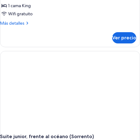
Suite
1 cama King
junior,
Wifi gratuito
1
Más
Más detalles
cama
detalles
King
sobre
Ver precio
Suite
size,
junior,
frente
1
al
cama
océano
King
size,
(Sorrento)
frente
al
océano
(Sorrento)
Suite junior, frente al océano (Sorrento)