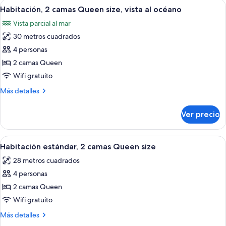
Abrir
Habitación de hotel con dos camas, un es
a
2
camas
Habitación, 2 camas Queen size, vista al océano
todas
la
Queen
Vista parcial al mar
size,
las
bahía
vista
30 metros cuadrados
fotos
a
de
4 personas
la
Habitación,
bahía
2 camas Queen
2
Wifi gratuito
camas
Más
Más detalles
Queen
detalles
size,
sobre
Ver precio
Habitación,
vista
2
al
camas
Abrir
Habitación de hotel con dos camas, un e
océano
2
Queen
Habitación estándar, 2 camas Queen size
todas
size,
28 metros cuadrados
vista
las
al
4 personas
fotos
océano
de
2 camas Queen
Habitación
Wifi gratuito
estándar,
Más
Más detalles
2
detalles