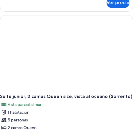
Ver precio
Suite
Grand,
balcón
Suite junior, 2 camas Queen size, vista al océano (Sorrento)
Vista parcial al mar
1 habitación
5 personas
2 camas Queen