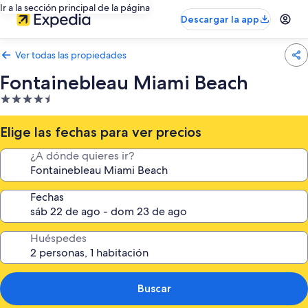
Ir a la sección principal de la página
Descargar la app
Ver todas las propiedades
Fontainebleau Miami Beach
Propiedad
de
4.5
Elige las fechas para ver precios
estrellas
¿A dónde quieres ir?
Fechas
Huéspedes
Buscar