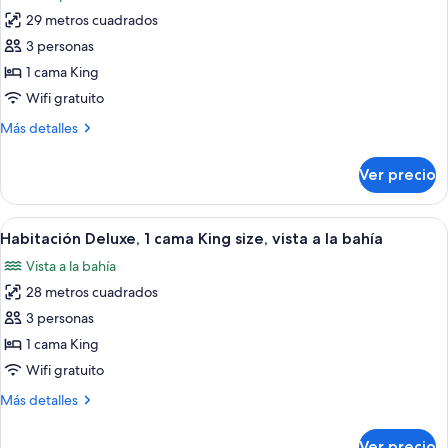
las
la
balcón,
29 metros cuadrados
fotos
bahía
vista
de
3 personas
a
Habitación,
la
1 cama King
bahía
1
Wifi gratuito
cama
Más
Más detalles
King
detalles
size,
sobre
Ver precio
Habitación,
vista
1
al
cama
Abrir
Habitación de hotel con una cama grand
océano
2
King
Habitación Deluxe, 1 cama King size, vista a la bahía
todas
size,
Vista a la bahía
vista
las
al
28 metros cuadrados
fotos
océano
de
3 personas
Habitación
1 cama King
Deluxe,
Wifi gratuito
1
Más
Más detalles
cama
detalles
King
sobre
Ver precio