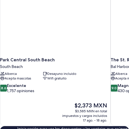
Park Central South Beach
The St. 
South Beach
Bal Harbo
Alberca
Desayuno incluido
Alberca
Acepta mascotas
Wifi gratuito
Acepta 
8.6
9.0
Excelente
Magní
8.6
9.0
de
de
1,757 opiniones
430 o
10,
10,
Excelente,
Magnífico
El
$2,373 MXN
1,757
430
precio
opiniones
opiniones
$3,585 MXN en total
actual
impuestos y cargos incluidos
es
17 ago. - 18 ago.
de
Inicia sesión para ver los descuentos y las ventajas que reúnen