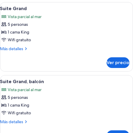
balcón
Abrir
Una habitación de hotel moderna con u
1
Suite Grand
todas
Vista parcial al mar
las
5 personas
fotos
de
1 cama King
Suite
Wifi gratuito
Grand
Más
Más detalles
detalles
sobre
Ver precio
Suite
Grand
Abrir
Un comedor con una mesa grande y sill
1
Suite Grand, balcón
todas
Vista parcial al mar
las
5 personas
fotos
de
1 cama King
Suite
Wifi gratuito
Grand,
Más
Más detalles
balcón
detalles
sobre