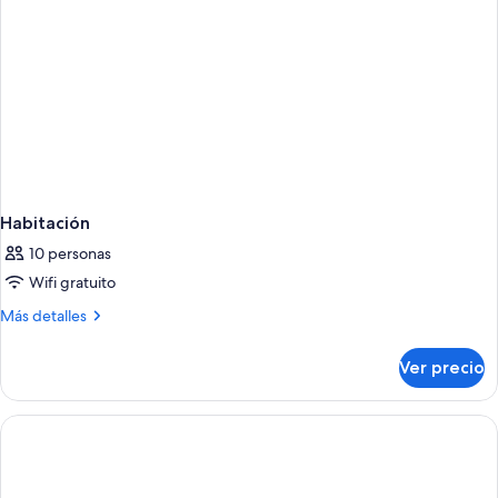
Habitación
10 personas
Wifi gratuito
Más
Más detalles
detalles
sobre
Ver precio
Habitación