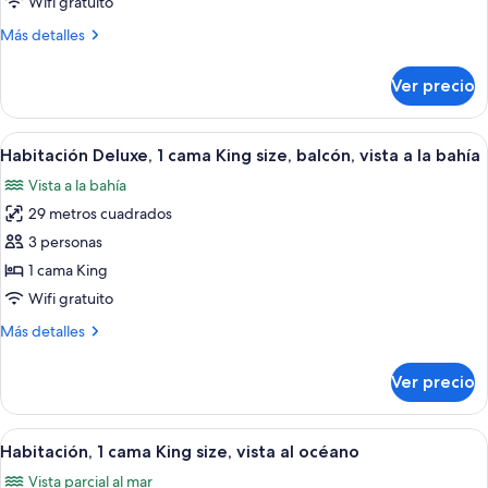
Wifi gratuito
1
Más
Más detalles
cama
detalles
King
sobre
Ver precio
Habitación
size
estándar,
1
Abrir
Habitación de hotel con cama, escritorio
2
cama
Habitación Deluxe, 1 cama King size, balcón, vista a la bahía
todas
King
Vista a la bahía
size
las
29 metros cuadrados
fotos
de
3 personas
Habitación
1 cama King
Deluxe,
Wifi gratuito
1
Más
Más detalles
cama
detalles
King
sobre
Ver precio
Habitación
size,
Deluxe,
balcón,
1
Abrir
Habitación de hotel con una cama grande
vista
2
cama
Habitación, 1 cama King size, vista al océano
todas
a
King
Vista parcial al mar
size,