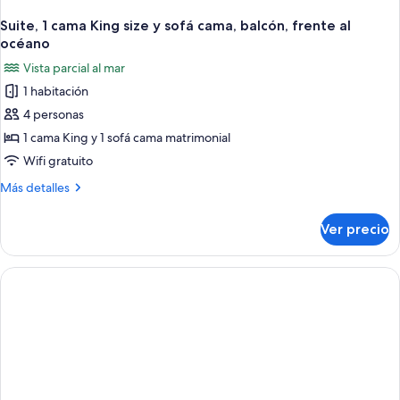
Suite, 1 cama King size y sofá cama, balcón, frente al
océano
Vista parcial al mar
1 habitación
4 personas
1 cama King y 1 sofá cama matrimonial
Wifi gratuito
Más
Más detalles
detalles
sobre
Ver precio
Suite,
1
cama
King
size
y
sofá
cama,
balcón,
frente
al