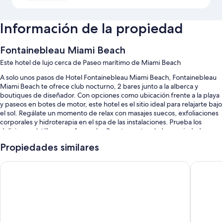
Información de la propiedad
Fontainebleau Miami Beach
Este hotel de lujo cerca de Paseo marítimo de Miami Beach
A solo unos pasos de Hotel Fontainebleau Miami Beach, Fontainebleau
Miami Beach te ofrece club nocturno, 2 bares junto a la alberca y
boutiques de diseñador. Con opciones como ubicación frente a la playa
y paseos en botes de motor, este hotel es el sitio ideal para relajarte bajo
el sol. Regálate un momento de relax con masajes suecos, exfoliaciones
corporales y hidroterapia en el spa de las instalaciones. Prueba los
deliciosos platillos que ofrecen los 9 restaurantes de la propiedad.
Además de contar con servicios como cafetería y salón de belleza,
Propiedades similares
podrás conectarte al wifi gratis en las habitaciones.
También encontrarás otros servicios, como:
Eden Roc Miami Beach
Loews Mi
4 albercas al aire libre con camastros y sombrillas
Servicio de limusina o auto, desayuno continental (con cargo) y valet
parking (con cargo)
Check-out exprés, guardería supervisada (con cargo) y asistencia