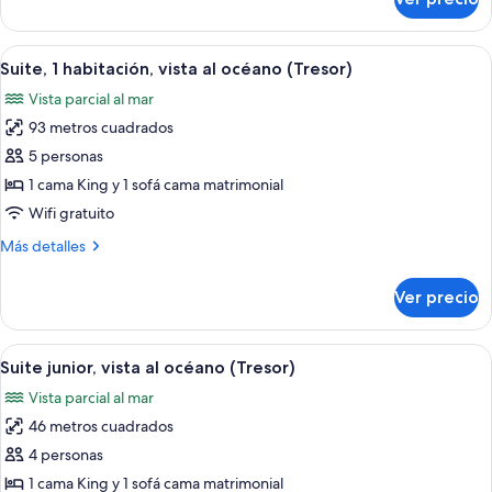
Habitación
size,
Deluxe,
vista
1
Abrir
Habitación de hotel con una cama grand
a
5
cama
Suite, 1 habitación, vista al océano (Tresor)
todas
la
King
Vista parcial al mar
size,
las
bahía
vista
93 metros cuadrados
fotos
a
de
5 personas
la
Suite,
bahía
1 cama King y 1 sofá cama matrimonial
1
Wifi gratuito
habitación,
Más
Más detalles
vista
detalles
al
sobre
Ver precio
Suite,
océano
1
(Tresor)
habitación,
Abrir
Habitación de hotel con cama, escritorio
2
vista
Suite junior, vista al océano (Tresor)
todas
al
Vista parcial al mar
océano
las
(Tresor)
46 metros cuadrados
fotos
de
4 personas
Suite
1 cama King y 1 sofá cama matrimonial