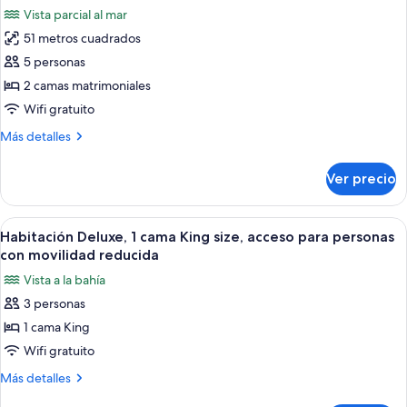
Vista parcial al mar
51 metros cuadrados
5 personas
2 camas matrimoniales
Wifi gratuito
Más
Más detalles
detalles
sobre
Ver precio
Suite
junior,
frente
Abrir
Habitación de hotel con una cama grand
2
al
Habitación Deluxe, 1 cama King size, acceso para personas
todas
océano
con movilidad reducida
(Sorrento)
las
Vista a la bahía
fotos
3 personas
de
1 cama King
Habitación
Deluxe,
Wifi gratuito
1
Más
Más detalles
cama
detalles