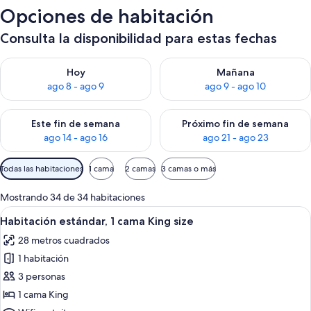
Opciones de habitación
Consulta la disponibilidad para estas fechas
Consulta la disponibilidad para hoy ago 8 - ago 9
Consulta la disponibilidad pa
Hoy
Mañana
ago 8 - ago 9
ago 9 - ago 10
Consulta la disponibilidad para este fin de semana ago 14 - ag
Consulta la disponibilidad pa
Este fin de semana
Próximo fin de semana
ago 14 - ago 16
ago 21 - ago 23
Filtros
Todas las habitaciones
1 cama
2 camas
3 camas o más
disponibles
para
Mostrando 34 de 34 habitaciones
las
Abrir
Habitación de hotel con una cama grand
2
Habitación estándar, 1 cama King size
habitaciones
todas
28 metros cuadrados
las
1 habitación
fotos
de
3 personas
Habitación
1 cama King
estándar,