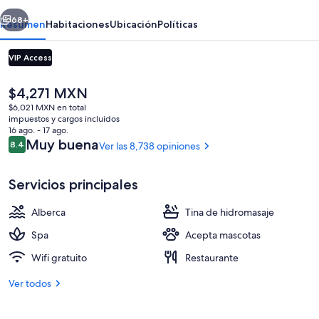
erior
Siguiente
68+
Resumen
Habitaciones
Ubicación
Políticas
VIP Access
El
$4,271 MXN
precio
$6,021 MXN en total
actual
impuestos y cargos incluidos
es
16 ago. - 17 ago.
de
Opiniones
Muy buena
8.4
Ver las 8,738 opiniones
8.4 de 10,
$4,271 MXN
Exterior
Servicios principales
Alberca
Tina de hidromasaje
Spa
Acepta mascotas
Wifi gratuito
Restaurante
Ver todos