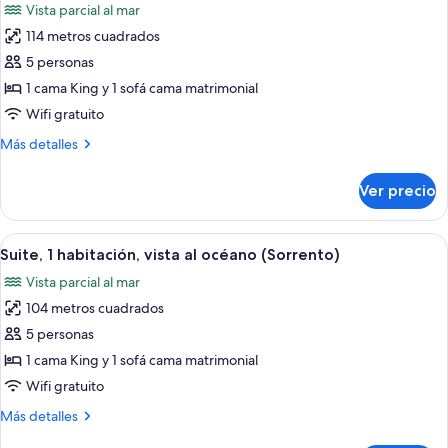
Vista parcial al mar
bahía
las
(Tresor)
114 metros cuadrados
fotos
de
5 personas
Suite,
1 cama King y 1 sofá cama matrimonial
1
Wifi gratuito
habitación,
Más
Más detalles
frente
detalles
al
sobre
Ver precio
Suite,
océano
1
(Sorrento)
habitación,
Abrir
Habitación de hotel con una mesa redon
3
frente
Suite, 1 habitación, vista al océano (Sorrento)
todas
al
Vista parcial al mar
océano
las
(Sorrento)
104 metros cuadrados
fotos
de
5 personas
Suite,
1 cama King y 1 sofá cama matrimonial
1
Wifi gratuito
habitación,
Más
Más detalles
vista
detalles