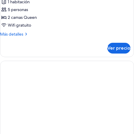
1 habitación
5 personas
2 camas Queen
Wifi gratuito
Más
Más detalles
detalles
sobre
Ver precio
Suite,
2
camas
Queen
size,
balcón,
frente
al
océano