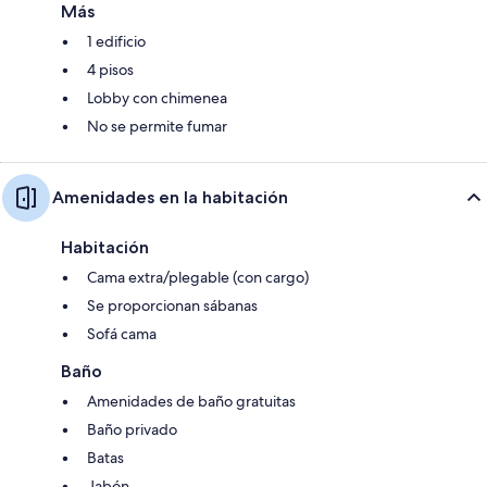
Más
1 edificio
4 pisos
Lobby con chimenea
No se permite fumar
Amenidades en la habitación
Habitación
Cama extra/plegable (con cargo)
Se proporcionan sábanas
Sofá cama
Baño
Amenidades de baño gratuitas
Baño privado
Batas
Jabón