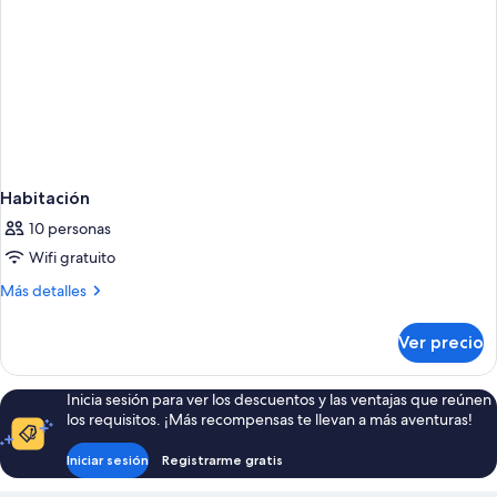
Habitación
10 personas
Wifi gratuito
Más
Más detalles
detalles
sobre
Ver precio
Habitación
Inicia sesión para ver los descuentos y las ventajas que reúnen
los requisitos. ¡Más recompensas te llevan a más aventuras!
Iniciar sesión
Registrarme gratis