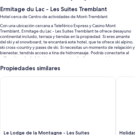
Ermitage du Lac - Les Suites Tremblant
Hotel cerca de Centro de actividades de Mont-Tremblant
Con una ubicación cercana a Teleférico Express y Casino Mont
Tremblant, Ermitage du Lac - Les Suites Tremblant te ofrece desayuno
continental incluido, terraza y tiendas en la propiedad. Si eres amante
del ski y el snowboard, te encantará este hotel, que te ofrece ski alpino,
ski cross-country y pases de ski. Si necesitas un momento de relajación y
bienestar, tendrás acceso a tina de hidromasaje. Podrás conectarte al
wifi gratis en las habitaciones y encontrarás diversos servicios, como
minigolf y servicio de lavandería o tintorería.
Propiedades similares
También te encantarán estos servicios:
Le Lodge de la Montagne - Les Suites Tremblant
Holiday 
Alberca al aire libre por temporada
Estacionamiento (con cargo), estación de carga para vehículos
eléctricos y salas de juntas
Máquina expendedora, elevador y resguardo de equipaje
Recepción disponible las 24 horas y no se permite fumar en la
propiedad
Las personas comparten opiniones positivas de aspectos como la
atención del personal y la ubicación
Le
Holiday
Le Lodge de la Montagne - Les Suites
Holida