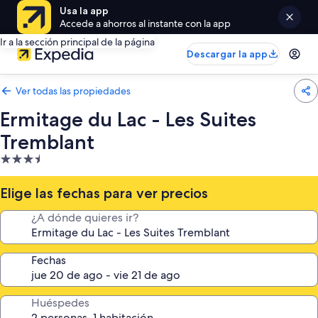
Usa la app
Accede a ahorros al instante con la app
Ir a la sección principal de la página
Descargar la app
Ver todas las propiedades
Ermitage du Lac - Les Suites
Tremblant
Propiedad
de
3.5
Elige las fechas para ver precios
estrellas
¿A dónde quieres ir?
Fechas
Huéspedes