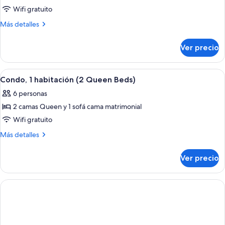
Wifi gratuito
1
habitación
Más
Más detalles
detalles
sobre
Ver precio
Condo,
1
habitación
Abrir
Una sala de estar moderna con chimen
7
Condo, 1 habitación (2 Queen Beds)
todas
6 personas
las
2 camas Queen y 1 sofá cama matrimonial
fotos
de
Wifi gratuito
Condo,
Más
Más detalles
1
detalles
sobre
habitación
Ver precio
Condo,
(2
1
Queen
habitación
Beds)
(2
Queen
Beds)