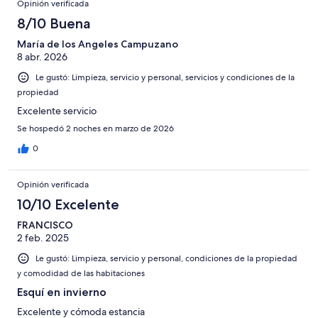
opiniones
Opinión verificada
12
1010
en
de
8/10 Buena
opiniones
12
1010
de
María de los Angeles Campuzano
opiniones
8 abr. 2026
1010
opiniones
Le gustó: Limpieza, servicio y personal, servicios y condiciones de la
propiedad
Excelente servicio
Se hospedó 2 noches en marzo de 2026
0
Opinión verificada
10/10 Excelente
FRANCISCO
2 feb. 2025
Le gustó: Limpieza, servicio y personal, condiciones de la propiedad
y comodidad de las habitaciones
Esquí en invierno
Excelente y cómoda estancia