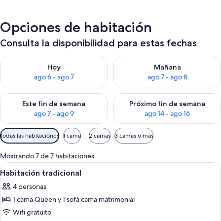
Opciones de habitación
Consulta la disponibilidad para estas fechas
Consulta la disponibilidad para hoy ago 6 - ago 7
Consulta la disponibilidad pa
Hoy
Mañana
ago 6 - ago 7
ago 7 - ago 8
Consulta la disponibilidad para este fin de semana ago 7 - ag
Consulta la disponibilidad par
Este fin de semana
Próximo fin de semana
ago 7 - ago 9
ago 14 - ago 16
Filtros
Todas las habitaciones
1 cama
2 camas
3 camas o más
disponibles
para
Mostrando 7 de 7 habitaciones
las
Abrir
Una habitación de hotel moderna con u
5
Habitación tradicional
habitaciones
todas
4 personas
las
1 cama Queen y 1 sofá cama matrimonial
fotos
de
Wifi gratuito