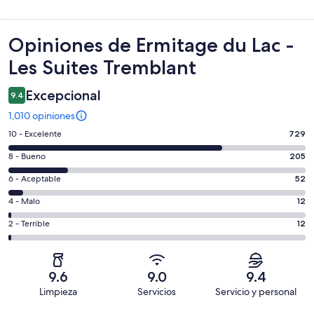
Opiniones
Opiniones de Ermitage du Lac -
Les Suites Tremblant
Excepcional
9.4
1,010 opiniones
Puntuación
10 - Excelente
729
de
Puntuación
8 - Bueno
205
10,
de
es
Puntuación
6 - Aceptable
52
8,
decir,
de
es
Puntuación
4 - Malo
12
Excelente.
6,
decir,
de
Basada
es
Puntuación
2 - Terrible
12
Bueno.
4,
en
decir,
de
Basada
es
729
Aceptable.
2,
en
decir,
de
Basada
es
205
Malo.
9.6
9.0
9.4
1010
en
decir,
de
Basada
Limpieza
Servicios
Servicio y personal
opiniones
52
Terrible.
1010
en
Opiniones
de
Basada