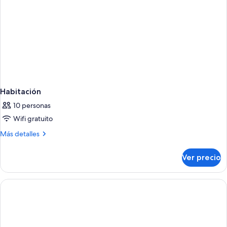
Habitación
10 personas
Wifi gratuito
Más
Más detalles
detalles
sobre
Ver precio
Habitación