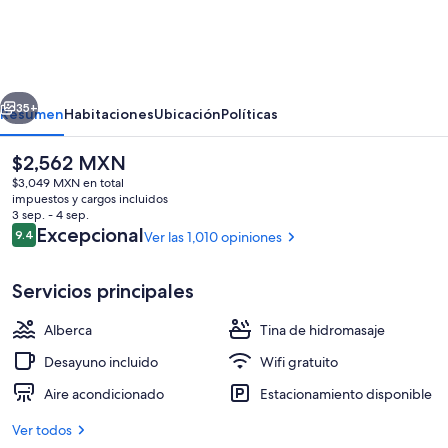
du
Lac
-
erior
Siguiente
Les
35+
Resumen
Habitaciones
Ubicación
Políticas
Suites
El
$2,562 MXN
Tremblant
precio
$3,049 MXN en total
actual
impuestos y cargos incluidos
es
3 sep. - 4 sep.
de
Opiniones
Excepcional
9.4
Ver las 1,010 opiniones
9.4 de 10,
$2,562 MXN
Servicios principales
Vista frontal de la propiedad
Alberca
Tina de hidromasaje
Desayuno incluido
Wifi gratuito
Aire acondicionado
Estacionamiento disponible
Ver todos