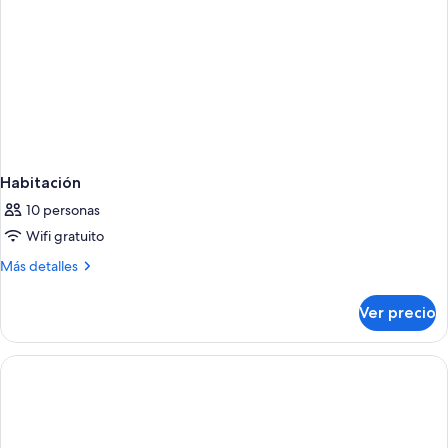
Habitación
10 personas
Wifi gratuito
Más
Más detalles
detalles
sobre
Ver precio
Habitación