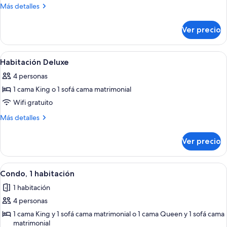
Habitación
Más
Más detalles
tradicional
detalles
sobre
Ver precio
Habitación
tradicional
Abrir
Una habitación de hotel moderna con u
6
Habitación Deluxe
todas
4 personas
las
1 cama King o 1 sofá cama matrimonial
fotos
de
Wifi gratuito
Habitación
Más
Más detalles
Deluxe
detalles
sobre
Ver precio
Habitación
Deluxe
Abrir
Habitación de hotel con una cama gran
5
Condo, 1 habitación
todas
1 habitación
las
4 personas
fotos
de
1 cama King y 1 sofá cama matrimonial o 1 cama Queen y 1 sofá cama
matrimonial
Condo,