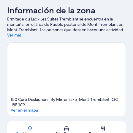
Información de la zona
Ermitage du Lac - Les Suites Tremblant se encuentra en la
montaña, en el área de Pueblo peatonal de Mont-Tremblant en
Mont-Tremblant. Las personas que deseen hacer una actividad
pueden visitar Centro de actividades de Mont-Tremblant y
Ver más
Teleférico Express, mientras que quienes quieran apreciar la
belleza natural del área pueden ir a Parque Nacional de Mont
Tremblant. ¿Quieres asistir a un evento o partido mientras estás
aquí? Échale un vistazo al calendario de actividades de Circuito
Mont-Tremblant. Diviértete en las montañas con pistas de ski,
telesquís y una zona para esquiar, o prueba otras actividades al
aire libre, como patinaje sobre hielo.
Visita nuestra guía de
Mont-Tremblant
150 Curé Deslauriers, By Mirror Lake, Mont-Tremblant, QC,
J8E 1C9
Ver en el mapa
Sección del mapa