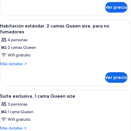
sobre
Queen
Ver precio
Habitación
size,
estándar,
para
1
Abrir
Una habitación de hotel con dos camas
2
no
cama
Habitación estándar, 2 camas Queen size, para no
todas
Queen
fumadores
fumadores
size,
las
4 personas
para
fotos
no
2 camas Queen
de
fumadores
Wifi gratuito
Habitación
estándar,
Más
Más detalles
detalles
2
sobre
camas
Ver precio
Habitación
Queen
estándar,
size,
2
Abrir
Habitación de hotel con una cama gran
1
camas
para
Suite exclusiva, 1 cama Queen size
todas
Queen
no
3 personas
size,
las
fumadores
para
1 cama Queen
fotos
no
de
Wifi gratuito
fumadores
Suite
Más
Más detalles