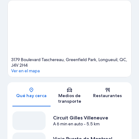
de Six Flags y Place des Arts. ¿Quieres asistir a un evento o
partido? Consulta el calendario de Circuit Gilles Villeneuve o
Parque Jean-Drapeau.
Visita nuestra guía de Longueuil
Ver más moteles en Montreal
3179 Boulevard Taschereau, Greenfield Park, Longueuil, QC,
J4V 2H4
Ver en el mapa
Sección del mapa
Qué hay cerca
Medios de
Restaurantes
transporte
Circuit Gilles Villeneuve
A 6 min en auto
- 5.5 km
Viejo Puerto de Montreal