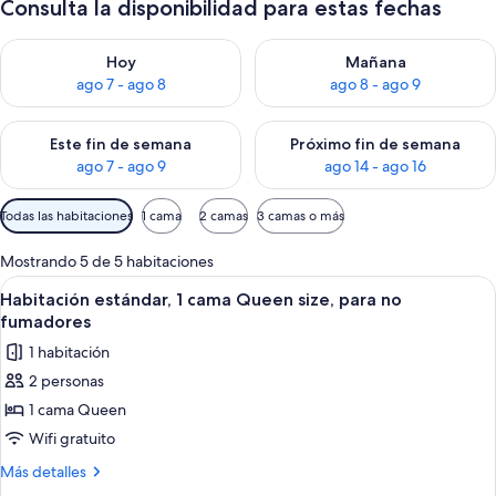
Consulta la disponibilidad para estas fechas
Consulta la disponibilidad para hoy ago 7 - ago 8
Consulta la disponibilidad pa
Hoy
Mañana
ago 7 - ago 8
ago 8 - ago 9
Consulta la disponibilidad para este fin de semana ago 7 - ag
Consulta la disponibilidad par
Este fin de semana
Próximo fin de semana
ago 7 - ago 9
ago 14 - ago 16
Filtros
Todas las habitaciones
1 cama
2 camas
3 camas o más
disponibles
para
Mostrando 5 de 5 habitaciones
las
Abrir
Habitación de hotel con una cama, un
2
Habitación estándar, 1 cama Queen size, para no
habitaciones
todas
fumadores
las
1 habitación
fotos
2 personas
de
1 cama Queen
Habitación
estándar,
Wifi gratuito
1
Más
Más detalles
cama
detalles