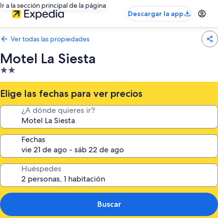
Ir a la sección principal de la página
Descargar la app
Ver todas las propiedades
Motel La Siesta
Propiedad
de
2.0
Elige las fechas para ver precios
estrellas
¿A dónde quieres ir?
Fechas
Huéspedes
Buscar