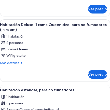
exclusiva,
detalles
sobre
1
Ver precio
Suite
cama
exclusiva,
Queen
1
Abrir
Habitación de hotel con cama, escritori
5
size
cama
Habitación Deluxe, 1 cama Queen size, para no fumadores
todas
Queen
(in room)
size
las
1 habitación
fotos
2 personas
de
1 cama Queen
Habitación
Deluxe,
Wifi gratuito
1
Más
Más detalles
cama
detalles
sobre
Queen
Ver precio
Habitación
size,
Deluxe,
para
1
Abrir
Habitación de hotel con dos camas, un 
2
no
cama
Habitación estándar, para no fumadores
todas
Queen
fumadores
1 habitación
size,
las
(in
para
5 personas
fotos
room)
no
de
2 camas Queen y 1 cama individual