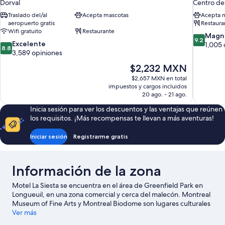
Dorval
Centro de
Traslado del/al
Acepta mascotas
Acepta 
aeropuerto gratis
Restaura
Wifi gratuito
Restaurante
9.2
Magní
9.2
8.8
Excelente
de
1,005 
8.8
de
3,589 opiniones
10,
10,
Magnífico
El
$2,232 MXN
Excelente,
1,005
precio
$2,657 MXN en total
3,589
opiniones
actual
impuestos y cargos incluidos
opiniones
es
20 ago. - 21 ago.
de
Inicia sesión para ver los descuentos y las ventajas que reúnen
$2,232 MXN
los requisitos. ¡Más recompensas te llevan a más aventuras!
Iniciar sesión
Registrarme gratis
Información de la zona
Motel La Siesta se encuentra en el área de Greenfield Park en
Longueuil, en una zona comercial y cerca del malecón. Montreal
Museum of Fine Arts y Montreal Biodome son lugares culturales
emblemáticos, y algunos de los puntos de interés más
Ver más
populares de la zona incluyen Parque de diversiones La Ronde