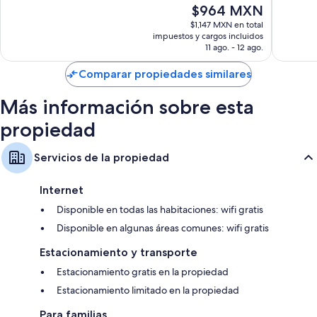
El
$964 MXN
Bueno,
1,021
precio
1,011
opinion
$1,147 MXN en total
actual
impuestos y cargos incluidos
opiniones
es
11 ago. - 12 ago.
de
$964 MXN
Comparar propiedades similares
Más información sobre esta
propiedad
Servicios de la propiedad
Internet
Disponible en todas las habitaciones: wifi gratis
Disponible en algunas áreas comunes: wifi gratis
Estacionamiento y transporte
Estacionamiento gratis en la propiedad
Estacionamiento limitado en la propiedad
Para familias