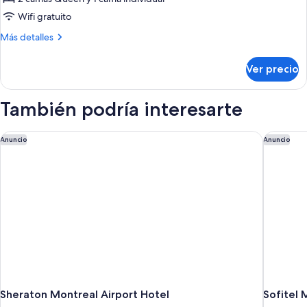
fumadores
Habitación
(in
Wifi gratuito
room)
estándar,
Más
Más detalles
para
detalles
no
sobre
Ver precio
Habitación
fumadores
estándar,
para
También podría interesarte
no
fumadores
Sheraton Montreal Airport Hotel
Sofitel 
Anuncio
Anuncio
Sheraton Montreal Airport Hotel
Sofitel 