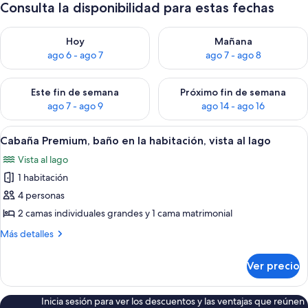
Consulta la disponibilidad para estas fechas
Consulta la disponibilidad para hoy ago 6 - ago 7
Consulta la disponibilidad pa
Hoy
Mañana
ago 6 - ago 7
ago 7 - ago 8
Consulta la disponibilidad para este fin de semana ago 7 - ag
Consulta la disponibilidad par
Este fin de semana
Próximo fin de semana
ago 7 - ago 9
ago 14 - ago 16
Abrir
Una habitación con un amplio ventana
6
Cabaña Premium, baño en la habitación, vista al lago
todas
Vista al lago
las
1 habitación
fotos
de
4 personas
Cabaña
2 camas individuales grandes y 1 cama matrimonial
Premium,
Más
Más detalles
baño
detalles
en
sobre
Ver precio
Cabaña
la
Premium,
habitación,
baño
Inicia sesión para ver los descuentos y las ventajas que reúnen
vista
en