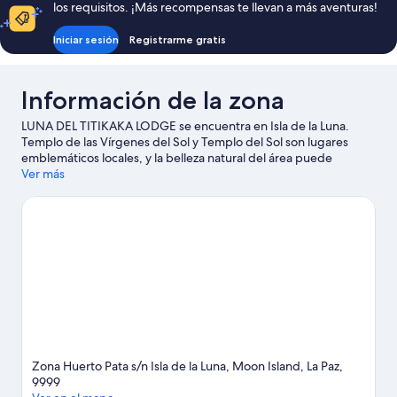
los requisitos. ¡Más recompensas te llevan a más aventuras!
la
al
habitación,
lago
Iniciar sesión
Registrarme gratis
vista
al
lago
Información de la zona
LUNA DEL TITIKAKA LODGE se encuentra en Isla de la Luna.
Templo de las Vírgenes del Sol y Templo del Sol son lugares
emblemáticos locales, y la belleza natural del área puede
apreciarse en Lago Titicaca - Puno (y alrededores) y Playa de
Ver más
Copacabana.
Visita nuestra guía de Isla de la Luna
Ver más bed & breakfasts en Isla de la Luna
Zona Huerto Pata s/n Isla de la Luna, Moon Island, La Paz,
9999