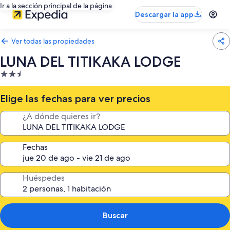
Ir a la sección principal de la página
Descargar la app
Ver todas las propiedades
LUNA DEL TITIKAKA LODGE
Propiedad
de
2.5
Elige las fechas para ver precios
estrellas
¿A dónde quieres ir?
Fechas
Huéspedes
Buscar