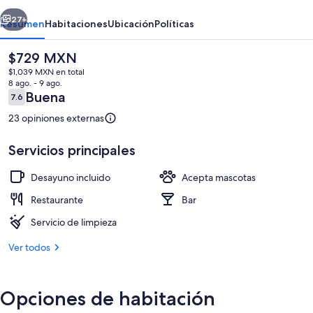
LODGE
erior
Siguiente
27+
Resumen
Habitaciones
Ubicación
Políticas
El
$729 MXN
precio
$1,039 MXN en total
actual
8 ago. - 9 ago.
es
Opiniones
Buena
7.6
7.6 de 10,
de
$729 MXN
23 opiniones externas
Servicios principales
Cabaña Premium, baño en la habitación, 
Desayuno incluido
Acepta mascotas
Restaurante
Bar
Servicio de limpieza
Ver todos
Opciones de habitación