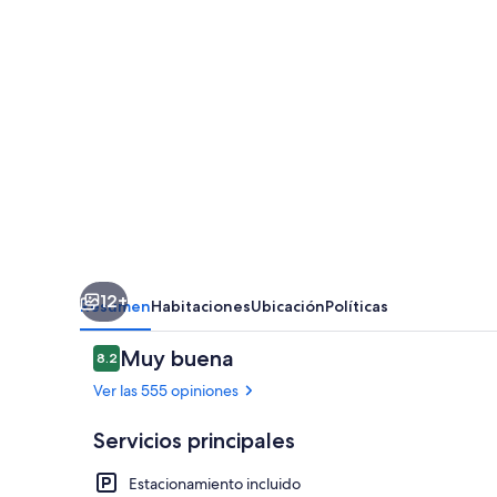
12+
Resumen
Habitaciones
Ubicación
Políticas
Opiniones
Muy buena
8.2
8.2 de 10,
Ver las 555 opiniones
Servicios principales
Estacionamiento incluido