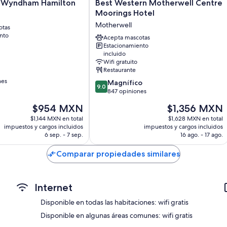
Best
y Wyndham Hamilton
Best Western Motherwell Centre
Armarios o clósets, servicio de limpieza y escritorios
Western
Moorings Hotel
Motherwell
Motherwell
otas
Centre
nto
Moorings
Acepta mascotas
Estacionamiento
Hotel
incluido
Motherwell
Wifi gratuito
Restaurante
nes
9.0
Magnífico
9.0
de
847 opiniones
10,
El
El
$954 MXN
$1,356 MXN
Magnífico,
precio
precio
847
$1,144 MXN en total
$1,628 MXN en total
actual
actual
impuestos y cargos incluidos
impuestos y cargos incluidos
opiniones
es
es
6 sep. - 7 sep.
16 ago. - 17 ago.
de
de
$954 MXN
$1,356 MXN
Comparar propiedades similares
Internet
Disponible en todas las habitaciones: wifi gratis
Disponible en algunas áreas comunes: wifi gratis