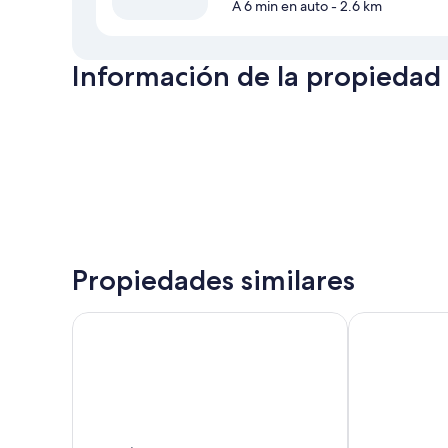
A 6 min en auto
- 2.6 km
Información de la propiedad
Propiedades similares
Raven’s Cliff, Motherwell by Marston's Inns
Days Inn by 