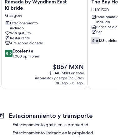
Ramada
The
Ramada by Wyndham East
The Bay Horse
by
Bay
Kilbride
Hamilton
Wyndham
Horse
Glasgow
Estacionamiento
East
Hamilton
incluido
Kilbride
Estacionamiento
Servicios ejecutivos
incluido
Glasgow
Bar
Wifi gratuito
Restaurante
6.6
6.6
123 opiniones
Aire acondicionado
de
8.6
10,
Excelente
8.6
de
123
1,008 opiniones
10,
opiniones
El
El
$867 MXN
$
Excelente,
precio
pr
1,008
$1,040 MXN en total
$
actual
ac
impuestos y cargos incluidos
impuestos 
opiniones
es
es
30 ago. - 31 ago.
de
de
$867 MXN
$1
Estacionamiento y transporte
Estacionamiento gratis en la propiedad
Estacionamiento limitado en la propiedad