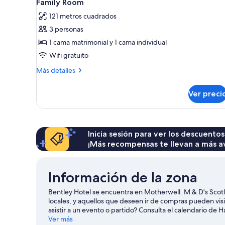
3
Family Room
todas
121 metros cuadrados
las
3 personas
fotos
de
1 cama matrimonial y 1 cama individual
Family
Wifi gratuito
Room
Más
Más detalles
detalles
sobre
Ver preci
Family
Room
Inicia sesión para ver los descuentos
¡Más recompensas te llevan a más a
Información de la zona
Bentley Hotel se encuentra en Motherwell. M & D's Sco
locales, y aquellos que deseen ir de compras pueden visi
asistir a un evento o partido? Consulta el calendario 
de Motherwell
Ver más