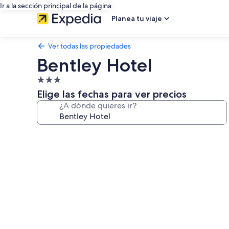
Ir a la sección principal de la página
Planea tu viaje
Ver todas las propiedades
Bentley Hotel
Propiedad
de
Elige las fechas para ver precios
3.0
¿A dónde quieres ir?
estrellas
Galería
de
fotos
de
Bentley
Hotel