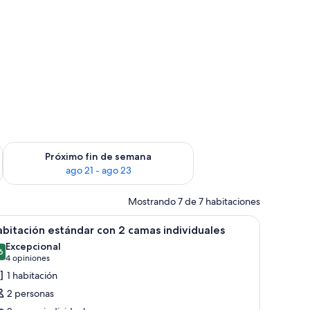
fin de semana ago 14 - ago 16
Consulta la disponibilidad para el próximo fin de semana ago
Próximo fin de semana
ago 21 - ago 23
Mostrando 7 de 7 habitaciones
a mesita y una ventana con persianas.
brir
Habitación de hotel con dos camas, ropa de c
2
bitación estándar con 2 camas individuales
odas
Excepcional
s
6
9.6 de 10
(4
4 opiniones
otos
opiniones)
1 habitación
e
2 personas
abitación