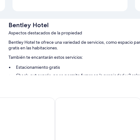
Bentley Hotel
Aspectos destacados de la propiedad
Bentley Hotel te ofrece una variedad de servicios, como espacio pa
gratis en las habitaciones.
También te encantarán estos servicios:
Estacionamiento gratis
Check-out exprés, no se permite fumar en la propiedad y 2 salas
Los huéspedes comparten buenas opiniones sobre aspectos como 
Características de la habitación
Wyndham Hamilton
Best Western Motherwell Centre Moo
Todas las habitaciones de Bentley Hotel cuentan con amenidades, q
especial la limpieza de las habitaciones.
Otros servicios que también encontrarás son:
Café instantáneo/té gratis y teteras eléctricas
Tinas o regaderas y amenidades de baño gratuitas