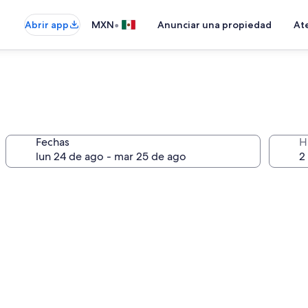
•
Abrir app
MXN
Anunciar una propiedad
Ate
Fechas
H