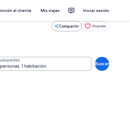
nción al cliente
Mis viajes
Iniciar sesión
Compartir
Guardar
uéspedes
Buscar