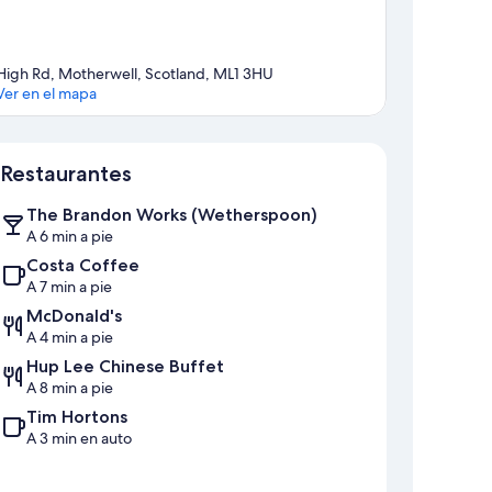
High Rd, Motherwell, Scotland, ML1 3HU
Ver en el mapa
Sección del mapa
Restaurantes
The Brandon Works (Wetherspoon)
A 6 min a pie
Costa Coffee
A 7 min a pie
McDonald's
A 4 min a pie
Hup Lee Chinese Buffet
A 8 min a pie
Tim Hortons
A 3 min en auto