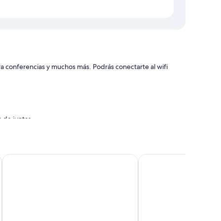
ra conferencias y muchos más. Podrás conectarte al wifi
 de juntas
el desayuno, la atención del personal y la ubicación
rings Hotel
Ramada by Wyndham East Kilbride
The Bay Horse
ue incluyen wifi gratis. Los huéspedes valoran de manera