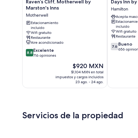
Raven’s
Days
Raven’s Cliff, Motherwell by
Days Inn b
Cliff,
Inn
Marston's Inns
Hamilton
Motherwell
by
Motherwell
Acepta masc
by
Wyndham
Estacionamie
Marston's
Estacionamiento
Hamilton
incluido
incluido
Inns
Hamilton
Wifi gratuito
Wifi gratuito
Motherwell
Restaurante
Restaurante
Aire acondicionado
7.6
Bueno
7.6
de
656 opinio
8.8
Excelente
8.8
10,
de
716 opiniones
Bueno,
10,
El
$920 MXN
656
Excelente,
precio
opiniones
716
$1,104 MXN en total
actual
impuestos y cargos incluidos
opiniones
es
23 ago. - 24 ago.
de
$920 MXN
Servicios de la propiedad