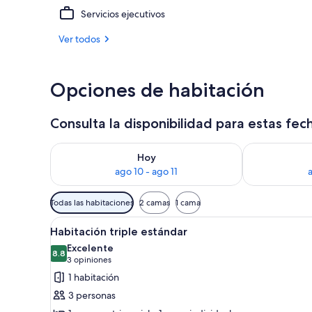
Servicios ejecutivos
Vista frontal
Ver todos
Opciones de habitación
Consulta la disponibilidad para estas fec
Consulta la disponibilidad para hoy ago 10 - ago 11
Consulta la d
Hoy
ago 10 - ago 11
a
Filtros
Todas las habitaciones
2 camas
1 cama
disponibles
Abrir
Una habitación de hotel con d
para
1
Habitación triple estándar
todas
las
Excelente
las
8.8
habitaciones
8.8 de 10
(3
3 opiniones
fotos
opiniones)
1 habitación
de
3 personas
Habitación