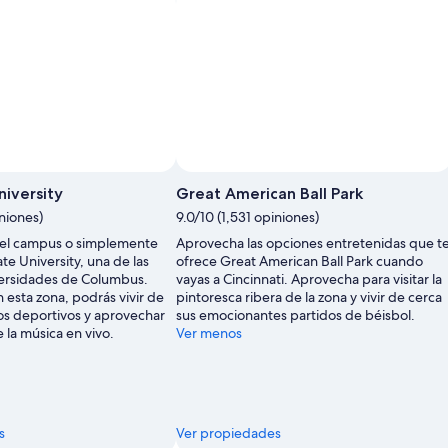
Foto por Russell Hewatt
niversity
Great American Ball Park
iniones)
9.0/10 (1,531 opiniones)
 el campus o simplemente
Aprovecha las opciones entretenidas que t
te University, una de las
ofrece Great American Ball Park cuando
versidades de Columbus.
vayas a Cincinnati. Aprovecha para visitar la
 esta zona, podrás vivir de
pintoresca ribera de la zona y vivir de cerca
os deportivos y aprovechar
sus emocionantes partidos de béisbol.
e la música en vivo.
Ver menos
s
Ver propiedades