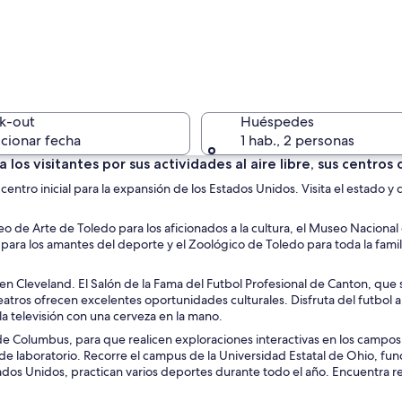
Un parque
k-out
Huéspedes
cionar fecha
1 hab., 2 personas
a los visitantes por sus actividades al aire libre, sus centro
entro inicial para la expansión de los Estados Unidos. Visita el estado y d
Un horizo
o de Arte de Toledo para los aficionados a la cultura, el Museo Nacional d
ra los amantes del deporte y el Zoológico de Toledo para toda la famil
l en Cleveland. El Salón de la Fama del Futbol Profesional de Canton, que 
ago y edificios modernos.
eatros ofrecen excelentes oportunidades culturales. Disfruta del futbol am
a televisión con una cerveza en la mano.
ria de Columbus, para que realicen exploraciones interactivas en los campo
 de laboratorio. Recorre el campus de la Universidad Estatal de Ohio, fu
tados Unidos, practican varios deportes durante todo el año. Encuentra re