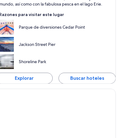
arques acuáticos y
mundo, así como con la fabulosa pesca en el lago Erie.
agos
Razones para visitar este lugar
Parque de diversiones Cedar Point
Jackson Street Pier
Shoreline Park
Explorar
Buscar hoteles