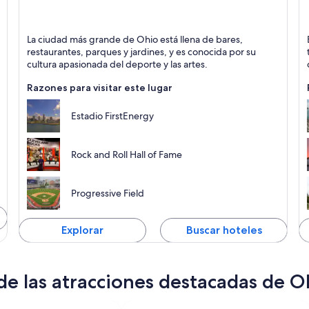
Cleveland
P
La ciudad más grande de Ohio está llena de bares,
Deportes, Teatros y Entretenimiento
Is
restaurantes, parques y jardines, y es conocida por su
M
cultura apasionada del deporte y las artes.
Razones para visitar este lugar
Estadio FirstEnergy
Rock and Roll Hall of Fame
Progressive Field
Explorar
Buscar hoteles
de las atracciones destacadas de O