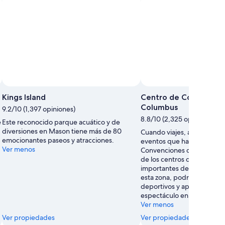
Foto
de
Kings Island
Centro de Convencion
uso
Columbus
9.2/10 (1,397 opiniones)
libre
8.8/10 (2,325 opiniones)
e
Este reconocido parque acuático y de
por
diversiones en Mason tiene más de 80
Cuando viajes, aprovecha p
Russell
emocionantes paseos y atracciones.
eventos que habrá en Cen
Hewatt
Ver menos
Convenciones de Greater 
de los centros de convenc
importantes de Columbus.
esta zona, podrás vivir de 
deportivos y aprovechar pa
espectáculo en sus teatros
Ver menos
Ver propiedades
Ver propiedades