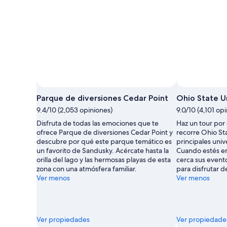
Foto por Evon Root
Foto
de
Parque de diversiones Cedar Point
Ohio State U
uso
9.4/10 (2,053 opiniones)
9.0/10 (4,101 op
libre
Disfruta de todas las emociones que te
Haz un tour por
por
ofrece Parque de diversiones Cedar Point y
recorre Ohio Sta
Evon
descubre por qué este parque temático es
principales uni
Root
un favorito de Sandusky. Acércate hasta la
Cuando estés en
orilla del lago y las hermosas playas de esta
cerca sus event
zona con una atmósfera familiar.
para disfrutar d
Ver menos
Ver menos
Ver propiedades
Ver propiedade