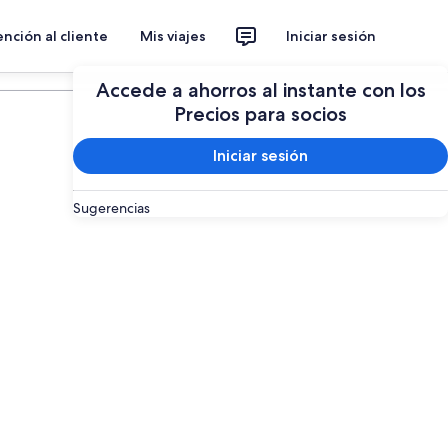
nción al cliente
Mis viajes
Iniciar sesión
Planear un viaje
Accede a ahorros al instante con los
Precios para socios
Iniciar sesión
Sugerencias