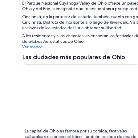
El Parque Nacional Cuyahoga Valley de Ohio ofrece un paseo p
Ohio y del Erie, e imagínate que te encuentras a principios 
Cincinnati, en la parte sur del estado, también cuenta con gr
Cincinnati. Disfruta del horizonte a lo largo de Riverwalk.
esclavos de los estados del sur a obtener su libertad.
A los residentes y a los visitantes les encantan los festivales
de Globos Aerostáticos de Ohio.
Ver menos
Las ciudades más populares de Ohio
Columbus
La capital de Ohio es famosa por su comida, festivales
Deportes, Teatros y Música en vivo
culturales y escenario artístico. También es sede de una de