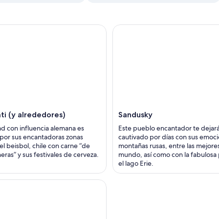
ti (y alrededores)
Sandusky
ad con influencia alemana es
Este pueblo encantador te dejar
por sus encantadoras zonas
cautivado por días con sus emoc
el beisbol, chile con carne “de
montañas rusas, entre las mejore
eras” y sus festivales de cerveza.
mundo, así como con la fabulosa
el lago Erie.