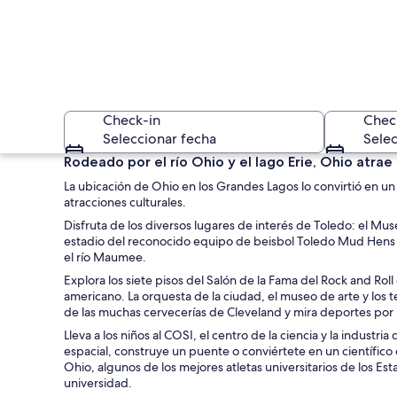
Check-in
Chec
Seleccionar fecha
Selec
Rodeado por el río Ohio y el lago Erie, Ohio atrae 
La ubicación de Ohio en los Grandes Lagos lo convirtió en un c
atracciones culturales.
Disfruta de los diversos lugares de interés de Toledo: el Muse
estadio del reconocido equipo de beisbol Toledo Mud Hens pa
el río Maumee.
Explora los siete pisos del Salón de la Fama del Rock and Rol
Una escultura, un l
americano. La orquesta de la ciudad, el museo de arte y los t
de las muchas cervecerías de Cleveland y mira deportes por l
Lleva a los niños al COSI, el centro de la ciencia y la indust
espacial, construye un puente o conviértete en un científico
Ohio, algunos de los mejores atletas universitarios de los Es
universidad.