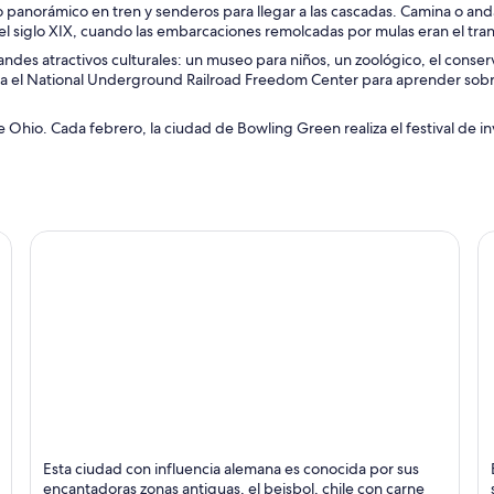
anorámico en tren y senderos para llegar a las cascadas. Camina o anda e
del siglo XIX, cuando las embarcaciones remolcadas por mulas eran el tran
andes atractivos culturales: un museo para niños, un zoológico, el conserv
 Visita el National Underground Railroad Freedom Center para aprender so
 de Ohio. Cada febrero, la ciudad de Bowling Green realiza el festival de inv
Cincinnati
S
Esta ciudad con influencia alemana es conocida por sus
Deportes, Entretenimiento y Música en vivo
Pa
encantadoras zonas antiguas, el beisbol, chile con carne