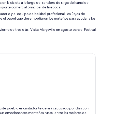
n bicicleta a lo largo del sendero de sirga del canal de
sporte comercial principal de la época.
atorio y el equipo de beisbol profesional, los Rojos de
bre el papel que desempeñaron los norteños para ayudar a los
ierno de tres días. Visita Marysville en agosto para el Festival
andusky
Este pueblo encantador te dejará cautivado por días con
ra toda la familia,
sus emocionantes montañas rusas, entre las mejores del