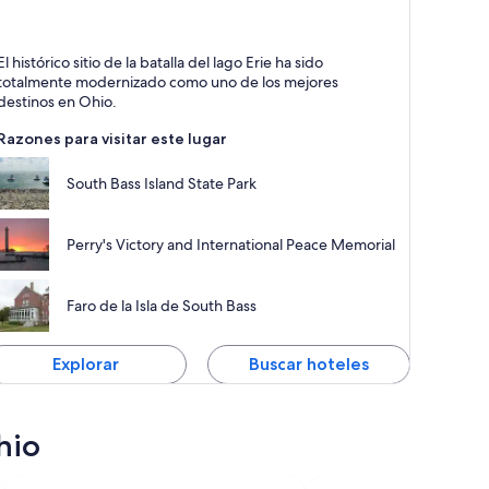
ut-in-Bay
El histórico sitio de la batalla del lago Erie ha sido
las, Bares y
totalmente modernizado como uno de los mejores
onumentos
destinos en Ohio.
Razones para visitar este lugar
South Bass Island State Park
Perry's Victory and International Peace Memorial
Faro de la Isla de South Bass
Explorar
Buscar hoteles
hio