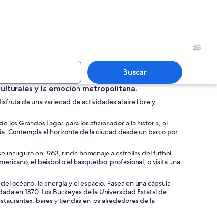
 con un estanque, árboles otoñales y una fuente.
Un invernadero con exuberant
25
Buscar
s culturales y la emoción metropolitana.
isfruta de una variedad de actividades al aire libre y
nte urbano con edificios altos, un lago y árboles de colores otoñales.
Una galería con cuatro pintur
e los Grandes Lagos para los aficionados a la historia, el
ia. Contempla el horizonte de la ciudad desde un barco por
se inauguró en 1963, rinde homenaje a estrellas del futbol
ericano, el beisbol o el basquetbol profesional, o visita una
s del océano, la energía y el espacio. Pasea en una cápsula
ndada en 1870. Los Buckeyes de la Universidad Estatal de
staurantes, bares y tiendas en los alrededores de la