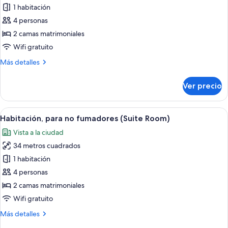
fumadores
1 habitación
Habitación
Deluxe
4 personas
con
2 camas matrimoniales
2
Wifi gratuito
camas
Más
Más detalles
individuales,
detalles
para
sobre
Ver precio
Habitación
no
Deluxe
fumadores
con
Abrir
Habitación, para no fumadores (Suite 
32
2
Habitación, para no fumadores (Suite Room)
todas
camas
Vista a la ciudad
individuales,
las
para
34 metros cuadrados
fotos
no
de
1 habitación
fumadores
Habitación,
4 personas
para
2 camas matrimoniales
no
Wifi gratuito
fumadores
Más
Más detalles
(Suite
detalles