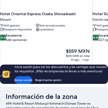
Hotel Oriental Express Osaka Shinsaibashi
Hotel SU
Minami
Distrito d
Wifi gratuito
Aire acondicionado
Wifi grat
Desayuno disponible
Lavandería
Desayun
8.8
8.8
Excelente
Excel
8.8
8.8
de
de
646 opiniones
227 o
10,
10,
Excelente,
Excelente
El
$559 MXN
646
227
precio
$615 MXN en total
opiniones
opiniones
actual
31 ago. - 1 sep.
es
Inicia sesión para ver los descuentos y las ventajas que reúnen
de
los requisitos. ¡Más recompensas te llevan a más aventuras!
$559 MXN
Iniciar sesión
Registrarme gratis
Información de la zona
APA Hotel & Resort Midosuji Hommachi Ekimae Tower se
encuentra cerca de una estación de metro, en el área de Chuo