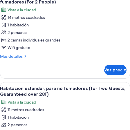
fumadores
fumadores (For 2 People)
(for
las
Vista a la ciudad
Two
fotos
Guests)
14 metros cuadrados
de
1 habitación
Habitación
estándar
2 personas
con
2 camas individuales grandes
2
Wifi gratuito
camas
Más
Más detalles
individuales,
detalles
para
sobre
Ver precio
Habitación
no
estándar
fumadores
con
Abrir
Una habitación de hotel con cama, escrit
(For
30
2
Habitación estándar, para no fumadores (for Two Guests,
todas
2
camas
Guaranteed over 28F)
individuales,
las
People)
Vista a la ciudad
para
fotos
no
11 metros cuadrados
de
fumadores
1 habitación
Habitación
(For
2
estándar,
2 personas
People)