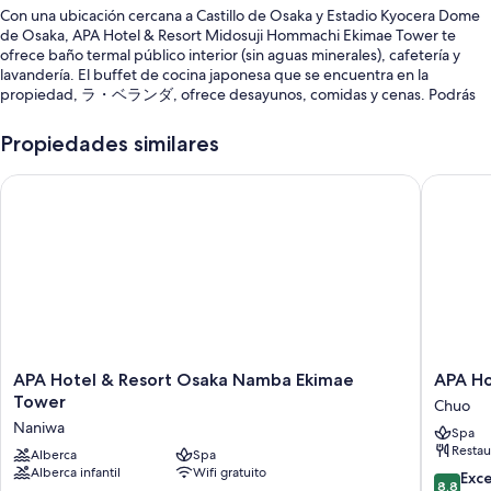
Con una ubicación cercana a Castillo de Osaka y Estadio Kyocera Dome
de Osaka, APA Hotel & Resort Midosuji Hommachi Ekimae Tower te
ofrece baño termal público interior (sin aguas minerales), cafetería y
lavandería. El buffet de cocina japonesa que se encuentra en la
propiedad, ラ・ベランダ, ofrece desayunos, comidas y cenas. Podrás
conectarte al wifi gratis en las habitaciones.
Propiedades similares
Estos son algunos servicios adicionales:
Alberca al aire libre por temporada con sombrillas
APA Hotel & Resort Osaka Namba Ekimae Tower
APA Hot
Desayuno buffet (con cargo), check-out exprés y recepción
disponible las 24 horas
Elevador, resguardo de equipaje y no se permite fumar en la
propiedad
Caja de seguridad en la recepción y máquina expendedora
Los huéspedes comparten buenas opiniones de aspectos como la
atención del personal y la ubicación
APA
APA
APA Hotel & Resort Osaka Namba Ekimae
APA Ho
Hotel
Hotel
Características de la habitación
Tower
Chuo
&
Osaka
Naniwa
Las 913 habitaciones incluyen comodidades como espacio para trabajar
Spa
Resort
Temmab
con laptop y aire acondicionado, además de beneficios como wifi gratis.
Restau
Osaka
Alberca
Spa
Ekimae
Los huéspedes valoran de forma especial la limpieza de las habitaciones.
Alberca infantil
Wifi gratuito
Namba
Chuo
8.8
Exc
8.8