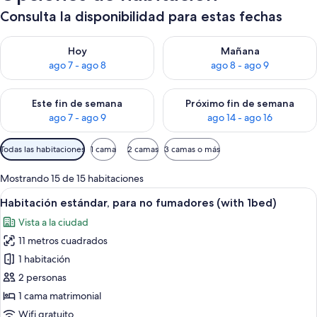
Consulta la disponibilidad para estas fechas
Consulta la disponibilidad para hoy ago 7 - ago 8
Consulta la disponibilidad pa
Hoy
Mañana
ago 7 - ago 8
ago 8 - ago 9
Consulta la disponibilidad para este fin de semana ago 7 - ag
Consulta la disponibilidad par
Este fin de semana
Próximo fin de semana
ago 7 - ago 9
ago 14 - ago 16
Filtros
Todas las habitaciones
1 cama
2 camas
3 camas o más
disponibles
para
Mostrando 15 de 15 habitaciones
las
Abrir
Habitación de hotel con cama, escrito
30
Habitación estándar, para no fumadores (with 1bed)
habitaciones
todas
Vista a la ciudad
las
11 metros cuadrados
fotos
de
1 habitación
Habitación
2 personas
estándar,
1 cama matrimonial
para
Wifi gratuito