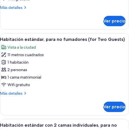
no
Más
Más detalles
fumadores
detalles
(with
sobre
Ver precio
1bed)
Habitación
estándar,
para
Abrir
Habitación de hotel con cama, mesita 
30
no
Habitación estándar, para no fumadores (for Two Guests)
todas
fumadores
Vista a la ciudad
(with
las
1bed)
11 metros cuadrados
fotos
de
1 habitación
Habitación
2 personas
estándar,
1 cama matrimonial
para
Wifi gratuito
no
Más
Más detalles
fumadores
detalles
(for
sobre
Ver precio
Two
Habitación
estándar,
Guests)
para
Abrir
Edredón, escritorio y espacio para tra
30
no
Habitación estándar con 2 camas individuales, para no
todas