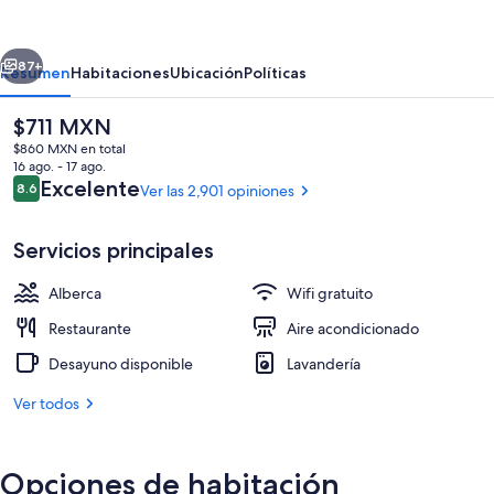
&
Resort
erior
Siguiente
Midosuji
87+
Resumen
Habitaciones
Ubicación
Políticas
Hommachi
El
$711 MXN
Ekimae
precio
$860 MXN en total
Tower
actual
16 ago. - 17 ago.
es
Opiniones
Excelente
8.6
Ver las 2,901 opiniones
8.6 de 10,
de
$711 MXN
Servicios principales
Alberca
Wifi gratuito
Alberca al aire libre por temporada y s
Restaurante
Aire acondicionado
Desayuno disponible
Lavandería
Ver todos
Opciones de habitación