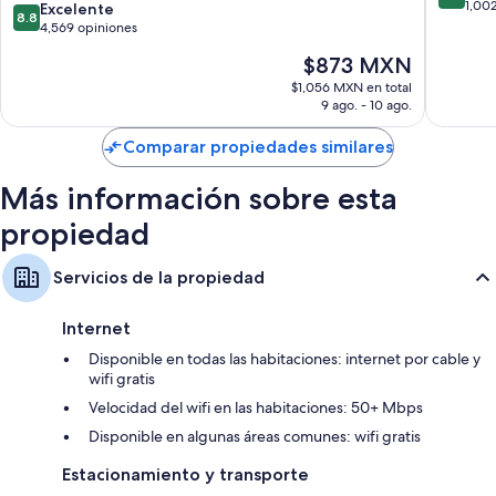
Ekimae
de
1,00
8.8
Excelente
Otros de los servicios que también encontrarás incluyen:
8.8
Tower
10,
de
4,569 opiniones
Naniwa
Excelent
Excusados con bidet electrónico, tinas con regadera y amenidades
10,
El
$873 MXN
1,002
de baño gratuitas
Excelente,
precio
opinion
4,569
$1,056 MXN en total
Televisiones de pantalla plana de 50 pulgadas con canales digitales
actual
9 ago. - 10 ago.
opiniones
es
Refrigeradores, teteras eléctricas y calefacción
de
Comparar propiedades similares
$873 MXN
Más información sobre esta
propiedad
Servicios de la propiedad
Internet
Disponible en todas las habitaciones: internet por cable y
wifi gratis
Velocidad del wifi en las habitaciones: 50+ Mbps
Disponible en algunas áreas comunes: wifi gratis
Estacionamiento y transporte