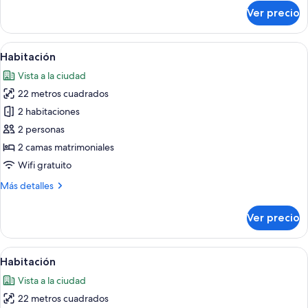
Room)
sobre
Ver precio
Habitación,
para
no
Abrir
Habitación de hotel con dos camas, un
6
fumadores
Habitación
todas
(Suite
Vista a la ciudad
Room)
las
22 metros cuadrados
fotos
de
2 habitaciones
Habitación
2 personas
2 camas matrimoniales
Wifi gratuito
Más
Más detalles
detalles
sobre
Ver precio
Habitación
Abrir
Habitación de hotel con dos camas, un
24
Habitación
todas
Vista a la ciudad
las
22 metros cuadrados
fotos