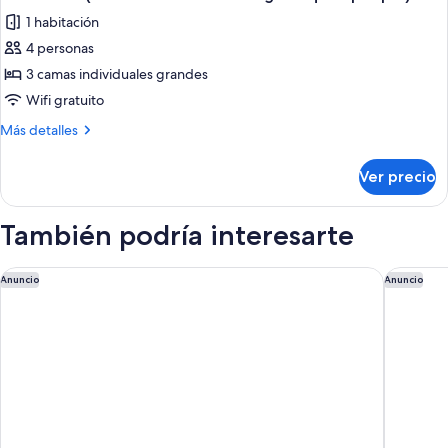
todas
sqm
1 habitación
3people)
las
4 personas
fotos
de
3 camas individuales grandes
Habitación
Wifi gratuito
(1bed×2beds
Más
Más detalles
Connecting
detalles
25
sobre
Ver precio
Habitación
sqm
(1bed×2beds
4
Connecting
También podría interesarte
people)
25
sqm
4
Hotel Oriental Express Osaka Shinsaibashi
Hotel SU
Anuncio
Anuncio
people)