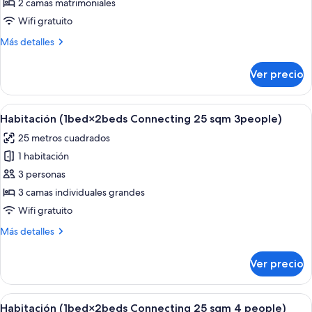
para
2 camas matrimoniales
no
Wifi gratuito
fumadores
Más
Más detalles
(1bed×1bed
detalles
Connecting
sobre
Ver precio
Habitación,
22sqm
para
4people)
no
Abrir
Habitación de hotel con dos camas, un
1
fumadores
Habitación (1bed×2beds Connecting 25 sqm 3people)
todas
(1bed×1bed
25 metros cuadrados
Connecting
las
22sqm
1 habitación
fotos
4people)
de
3 personas
Habitación
3 camas individuales grandes
(1bed×2beds
Wifi gratuito
Connecting
Más
Más detalles
25
detalles
sqm
sobre
Ver precio
Habitación
3people)
(1bed×2beds
Connecting
Abrir
Habitación de hotel con dos camas, un
1
25
Habitación (1bed×2beds Connecting 25 sqm 4 people)