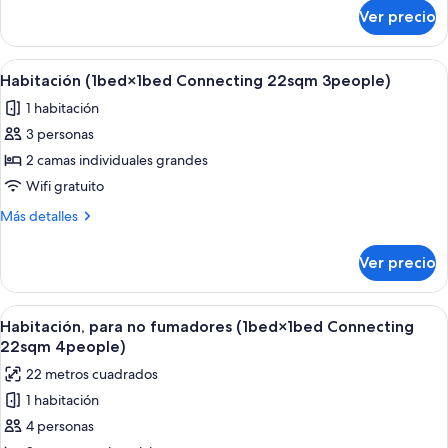
sobre
Ver precio
Habitación
estándar
Abrir
Habitación de hotel con dos camas, un
1
Habitación (1bed×1bed Connecting 22sqm 3people)
todas
1 habitación
las
3 personas
fotos
de
2 camas individuales grandes
Habitación
Wifi gratuito
(1bed×1bed
Más
Más detalles
Connecting
detalles
22sqm
sobre
Ver precio
Habitación
3people)
(1bed×1bed
Connecting
Abrir
Habitación de hotel con dos camas, un
1
22sqm
Habitación, para no fumadores (1bed×1bed Connecting
todas
3people)
22sqm 4people)
las
22 metros cuadrados
fotos
1 habitación
de
4 personas
Habitación,