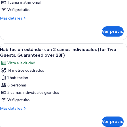
para
1 cama matrimonial
no
Wifi gratuito
fumadores
Más
Más detalles
(for
detalles
Two
sobre
Ver precio
Habitación
Guests,
estándar,
Guaranteed
para
Abrir
Edredón, escritorio y espacio para tra
over
30
no
Habitación estándar con 2 camas individuales (for Two
todas
28F)
fumadores
Guests, Guaranteed over 28F)
(for
las
Vista a la ciudad
Two
fotos
Guests,
14 metros cuadrados
de
Guaranteed
1 habitación
Habitación
over
28F)
estándar
3 personas
con
2 camas individuales grandes
2
Wifi gratuito
camas
Más
Más detalles
individuales
detalles
(for
sobre
Ver precio
Habitación
Two