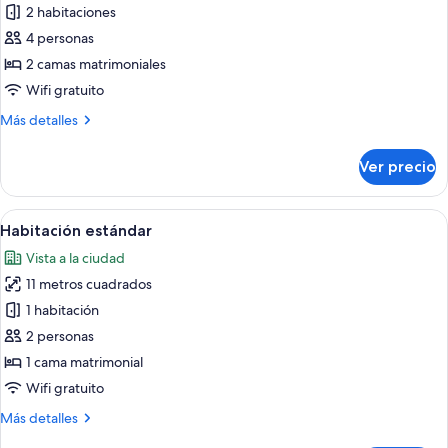
de
2 habitaciones
Habitación
4 personas
2 camas matrimoniales
Wifi gratuito
Más
Más detalles
detalles
sobre
Ver precio
Habitación
Abrir
Una habitación de hotel con cama, escrit
7
Habitación estándar
todas
Vista a la ciudad
las
11 metros cuadrados
fotos
de
1 habitación
Habitación
2 personas
estándar
1 cama matrimonial
Wifi gratuito
Más
Más detalles
detalles